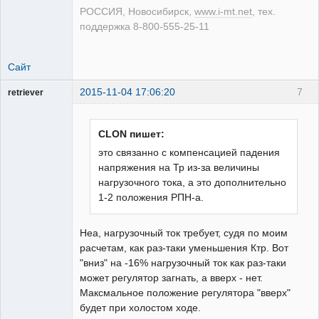
РОССИЯ, Новосибирск,
www.i-mt.net
, тех.
поддержка 8-800-555-25-11
Сайт
2015-11-04 17:06:20
7
retriever
Пользователь
На
форуме
CLON пишет:
это связанно с компенсацией падения
напряжения на Тр из-за величины
нагрузочного тока, а это дополнительно
1-2 положения РПН-а.
Неа, нагрузочный ток требует, судя по моим
расчетам, как раз-таки уменьшения Ктр. Вот
"вниз" на -16% нагрузочный ток как раз-таки
может регулятор загнать, а вверх - нет.
Максмальное положение регулятора "вверх"
будет при холостом ходе.