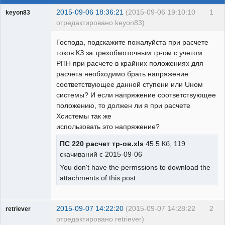
2015-09-06 18:36:21
(2015-09-06 19:10:10
1
keyon83
отредактировано keyon83)
Пользователь
Господа, подскажите пожалуйста при расчете
Неактивен
токов КЗ за трехобмоточным тр-ом с учетом
РПН при расчете в крайних положениях для
расчета необходимо брать напряжение
соответствующее данной ступени или Uном
системы? И если напряжение соответствующее
положению, то должен ли я при расчете
Хсистемы так же
использовать это напряжение?
ПС 220 расчет тр-ов.xls
45.5 Кб, 119
скачиваний с 2015-09-06
You don't have the permssions to download the
attachments of this post.
2015-09-07 14:22:20
(2015-09-07 14:28:22
2
retriever
отредактировано retriever)