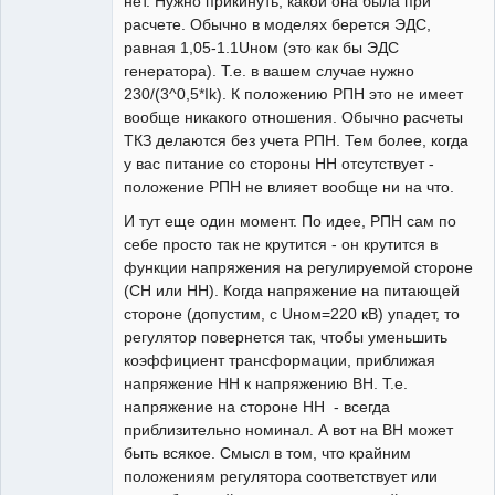
нет. Нужно прикинуть, какой она была при
расчете. Обычно в моделях берется ЭДС,
равная 1,05-1.1Uном (это как бы ЭДС
генератора). Т.е. в вашем случае нужно
230/(3^0,5*Ik). К положению РПН это не имеет
вообще никакого отношения. Обычно расчеты
ТКЗ делаются без учета РПН. Тем более, когда
у вас питание со стороны НН отсутствует -
положение РПН не влияет вообще ни на что.
И тут еще один момент. По идее, РПН сам по
себе просто так не крутится - он крутится в
функции напряжения на регулируемой стороне
(СН или НН). Когда напряжение на питающей
стороне (допустим, с Uном=220 кВ) упадет, то
регулятор повернется так, чтобы уменьшить
коэффициент трансформации, приближая
напряжение НН к напряжению ВН. Т.е.
напряжение на стороне НН - всегда
приблизительно номинал. А вот на ВН может
быть всякое. Смысл в том, что крайним
положениям регулятора соответствует или