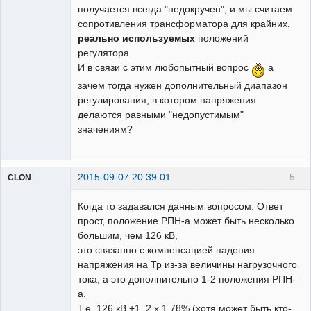
получается всегда "недокручен", и мы считаем
сопротивления трансформатора для крайних,
реально используемых
положений
регулятора.
И в связи с этим любопытный вопрос
а
зачем тогда нужен дополнительный диапазон
регулирования, в котором напряжения
делаются равными "недопустимым"
значениям?
2015-09-07 20:39:01
5
CLON
Когда то задавался данным вопросом. Ответ
прост, положение РПН-а может быть несколько
Модератор
большим, чем 126 кВ,
это связанно с компенсацией падения
Неактивен
напряжения на Тр из-за величины нагрузочного
тока, а это дополнительно 1-2 положения РПН-
а.
Т.е. 126 кВ +1..2 х 1.78% (хотя может быть кто-