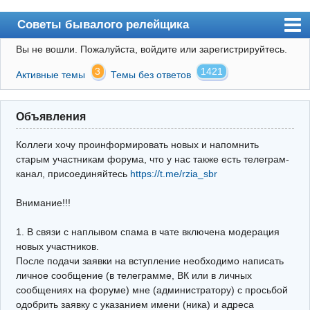
Советы бывалого релейщика
Вы не вошли.
Пожалуйста, войдите или зарегистрируйтесь.
Форум
3
1421
Активные темы
Темы без ответов
Правила
Поиск
Объявления
Регистрация
Коллеги хочу проинформировать новых и напомнить
Вход
старым участникам форума, что у нас также есть телеграм-
канал, присоединяйтесь
https://t.me/rzia_sbr
Архив
Внимание!!!
Почта
Поиск релейщика
1. В связи с наплывом спама в чате включена модерация
новых участников.
Видео РЗиА
После подачи заявки на вступление необходимо написать
личное сообщение (в телеграмме, ВК или в личных
Фотохостинг
сообщениях на форуме) мне (администратору) с просьбой
одобрить заявку с указанием имени (ника) и адреса
Телеграм