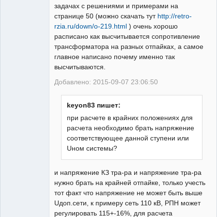
задачах с решениями и примерами на
странице 50 (можно скачать тут
http://retro-
rzia.ru/down/o-219.html
) очень хорошо
Молодой
расписано как высчитывается сопротивление
релейщик
трансформатора на разных отпайках, а самое
Неактивен
главное написано почему именно так
высчитываются.
Добавлено: 2015-09-07 23:06:50
keyon83 пишет:
при расчете в крайних положениях для
расчета необходимо брать напряжение
соответствующее данной ступени или
Uном системы?
и напряжение КЗ тра-ра и напряжение тра-ра
нужно брать на крайней отпайке, только учесть
тот факт что напряжение не может быть выше
Uдоп.сети, к примеру сеть 110 кВ, РПН может
регулировать 115+-16%, для расчета