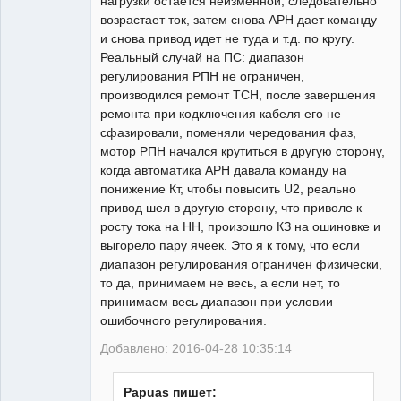
нагрузки остается неизменной, следовательно
возрастает ток, затем снова АРН дает команду
и снова привод идет не туда и т.д. по кругу.
Реальный случай на ПС: диапазон
регулирования РПН не ограничен,
производился ремонт ТСН, после завершения
ремонта при кодключения кабеля его не
сфазировали, поменяли чередования фаз,
мотор РПН начался крутиться в другую сторону,
когда автоматика АРН давала команду на
понижение Кт, чтобы повысить U2, реально
привод шел в другую сторону, что приволе к
росту тока на НН, произошло КЗ на ошиновке и
выгорело пару ячеек. Это я к тому, что если
диапазон регулирования ограничен физически,
то да, принимаем не весь, а если нет, то
принимаем весь диапазон при условии
ошибочного регулирования.
Добавлено: 2016-04-28 10:35:14
Papuas пишет: