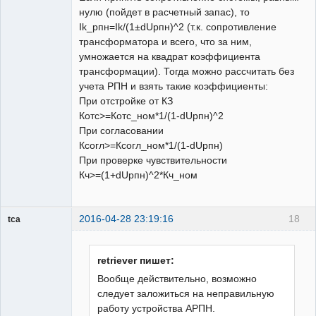
нулю (пойдет в расчетный запас), то
Ik_рпн=Ik/(1±dUрпн)^2 (т.к. сопротивление
трансформатора и всего, что за ним,
умножается на квадрат коэффициента
трансформации). Тогда можно рассчитать без
учета РПН и взять такие коэффициенты:
При отстройке от КЗ
Котс>=Котс_ном*1/(1-dUрпн)^2
При согласовании
Ксогл>=Ксогл_ном*1/(1-dUрпн)
При проверке чувствительности
Кч>=(1+dUрпн)^2*Кч_ном
2016-04-28 23:19:16
18
tca
Пользователь
Неактивен
retriever пишет:
Вообще действительно, возможно
следует заложиться на неправильную
работу устройства АРПН.