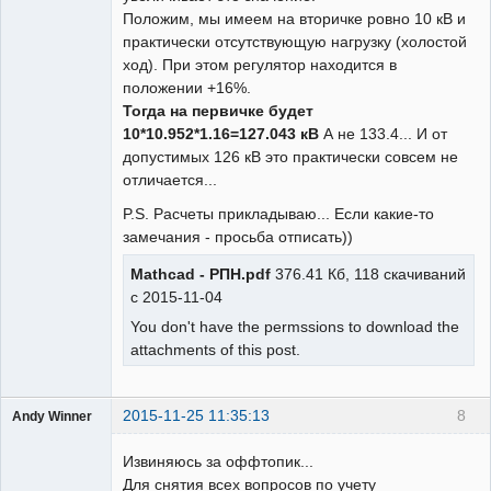
Положим, мы имеем на вторичке ровно 10 кВ и
практически отсутствующую нагрузку (холостой
ход). При этом регулятор находится в
положении +16%.
Тогда на первичке будет
10*10.952*1.16=127.043 кВ
А не 133.4... И от
допустимых 126 кВ это практически совсем не
отличается...
P.S. Расчеты прикладываю... Если какие-то
замечания - просьба отписать))
Mathcad - РПН.pdf
376.41 Кб, 118 скачиваний
с 2015-11-04
You don't have the permssions to download the
attachments of this post.
2015-11-25 11:35:13
8
Andy Winner
Пользователь
Извиняюсь за оффтопик...
Неактивен
Для снятия всех вопросов по учету