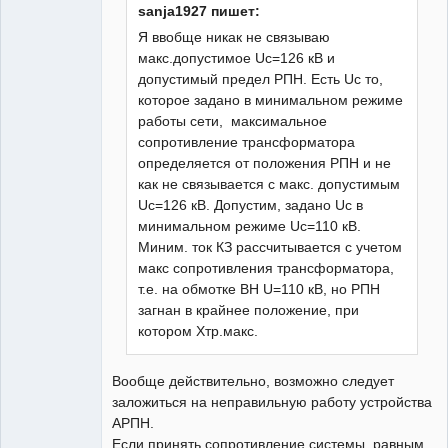
форуме
sanja1927 пишет:
Я ввобще никак не связываю
макс.допустимое Uc=126 кВ и
допустимый предел РПН. Есть Uc то,
которое задано в минимальном режиме
работы сети, максимальное
сопротивление трансформатора
определяется от положения РПН и не
как не связывается с макс. допустимым
Uc=126 кВ. Допустим, задано Uс в
минимальном режиме Uc=110 кВ.
Миним. ток КЗ рассчитывается с учетом
макс сопротивления трансформатора,
т.е. на обмотке ВН U=110 кВ, но РПН
загнан в крайнее положение, при
котором Хтр.макс.
Вообще действительно, возможно следует
заложиться на неправильную работу устройства
АРПН.
Если принять сопротивление системы, равным