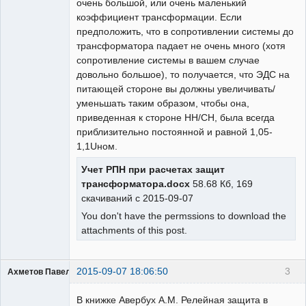
очень большой, или очень маленький
коэффициент трансформации. Если
предположить, что в сопротивлении системы до
трансформатора падает не очень много (хотя
сопротивление системы в вашем случае
довольно большое), то получается, что ЭДС на
питающей стороне вы должны увеличивать/
уменьшать таким образом, чтобы она,
приведенная к стороне НН/СН, была всегда
приблизительно постоянной и равной 1,05-
1,1Uном.
Учет РПН при расчетах защит
трансформатора.docx
58.68 Кб, 169
скачиваний с 2015-09-07
You don't have the permssions to download the
attachments of this post.
2015-09-07 18:06:50
3
Ахметов Павел МТ
В книжке Авербух А.М. Релейная защита в