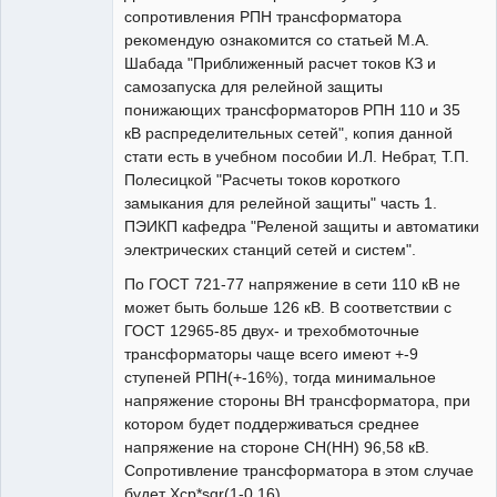
сопротивления РПН трансформатора
рекомендую ознакомится со статьей М.А.
Шабада "Приближенный расчет токов КЗ и
самозапуска для релейной защиты
понижающих трансформаторов РПН 110 и 35
кВ распределительных сетей", копия данной
стати есть в учебном пособии И.Л. Небрат, Т.П.
Полесицкой "Расчеты токов короткого
замыкания для релейной защиты" часть 1.
ПЭИКП кафедра "Реленой защиты и автоматики
электрических станций сетей и систем".
По ГОСТ 721-77 напряжение в сети 110 кВ не
может быть больше 126 кВ. В соответствии с
ГОСТ 12965-85 двух- и трехобмоточные
трансформаторы чаще всего имеют +-9
ступеней РПН(+-16%), тогда минимальное
напряжение стороны ВН трансформатора, при
котором будет поддерживаться среднее
напряжение на стороне СН(НН) 96,58 кВ.
Сопротивление трансформатора в этом случае
будет Xср*sqr(1-0,16).