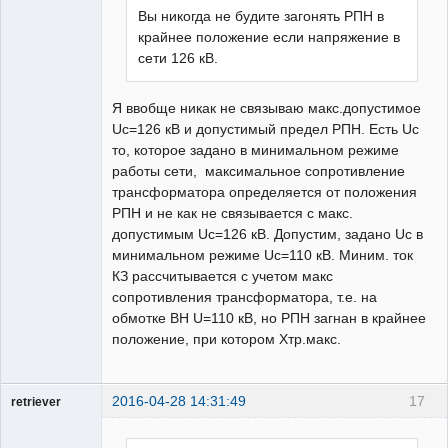
Вы никогда не будите загонять РПН в
крайнее положение если напряжение в
сети 126 кВ.
Я ввобще никак не связываю макс.допустимое
Uc=126 кВ и допустимый предел РПН. Есть Uc
то, которое задано в минимальном режиме
работы сети, максимальное сопротивление
трансформатора определяется от положения
РПН и не как не связывается с макс.
допустимым Uc=126 кВ. Допустим, задано Uс в
минимальном режиме Uc=110 кВ. Миним. ток
КЗ рассчитывается с учетом макс
сопротивления трансформатора, т.е. на
обмотке ВН U=110 кВ, но РПН загнан в крайнее
положение, при котором Хтр.макс.
2016-04-28 14:31:49
17
retriever
Пользователь
На