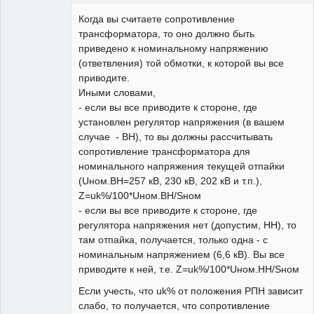
Пользователь
Когда вы считаете сопротивление
На
форуме
трансформатора, то оно должно быть
приведено к номинальному напряжению
(ответвления) той обмотки, к которой вы все
приводите.
Иными словами,
- если вы все приводите к стороне, где
установлен регулятор напряжения (в вашем
случае - ВН), то вы должны рассчитывать
сопротивление трансформатора для
номинального напряжения текущей отпайки
(Uном.ВН=257 кВ, 230 кВ, 202 кВ и т.п.),
Z=uk%/100*Uном.ВН/Sном
- если вы все приводите к стороне, где
регулятора напряжения нет (допустим, НН), то
там отпайка, получается, только одна - с
номинальным напряжением (6,6 кВ). Вы все
приводите к ней, т.е. Z=uk%/100*Uном.НН/Sном
Если учесть, что uk% от положения РПН зависит
слабо, то получается, что сопротивление