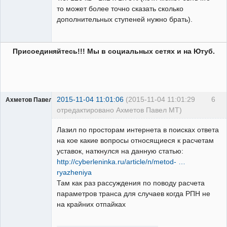
то может более точно сказать сколько
дополнительных ступеней нужно брать).
Присоединяйтесь!!! Мы в социальных сетях и на Ютуб.
2015-11-04 11:01:06
(2015-11-04 11:01:29
6
Ахметов Павел МТ
отредактировано Ахметов Павел МТ)
Лазил по просторам интернета в поисках ответа
на кое какие вопросы относящиеся к расчетам
уставок, наткнулся на данную статью:
http://cyberleninka.ru/article/n/metod- …
Молодой
ryazheniya
релейщик
Там как раз рассуждения по поводу расчета
Неактивен
параметров транса для случаев когда РПН не
на крайних отпайках