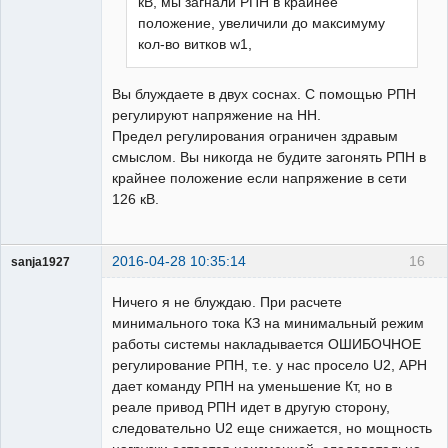
кВ, мы загнали РПН в крайнее
Забывалый
положение, увеличили до максимуму
Неактивен
кол-во витков w1,
Вы блуждаете в двух соснах. С помощью РПН
регулируют напряжение на НН.
Предел регулирования ограничен здравым
смыслом. Вы никогда не будите загонять РПН в
крайнее положение если напряжение в сети
126 кВ.
2016-04-28 10:35:14
16
sanja1927
Пользователь
Ничего я не блуждаю. При расчете
Неактивен
минимального тока КЗ на минимальный режим
работы системы накладывается ОШИБОЧНОЕ
регулирование РПН, т.е. у нас просело U2, АРН
дает команду РПН на уменьшение Кт, но в
реале привод РПН идет в другую сторону,
следовательно U2 еще снижается, но мощность