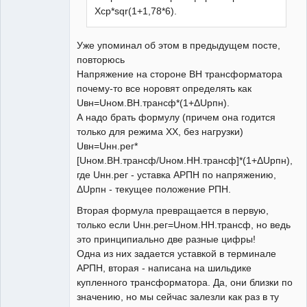
Xср*sqr(1+1,78*6).
Уже упоминал об этом в предыдущем посте,
повторюсь
Напряжение на стороне ВН трансформатора
почему-то все норовят определять как
Uвн=Uном.ВН.трансф*(1+ΔUрпн).
А надо брать формулу (причем она годится
только для режима ХХ, без нагрузки)
Uвн=Uнн.рег*
[Uном.ВН.трансф/Uном.НН.трансф]*(1+ΔUрпн),
где Uнн.рег - уставка АРПН по напряжению,
ΔUрпн - текущее положение РПН.
Вторая формула превращается в первую,
только если Uнн.рег=Uном.НН.трансф, но ведь
это принципиально две разные цифры!
Одна из них задается уставкой в терминале
АРПН, вторая - написана на шильдике
купленного трансформатора. Да, они близки по
значению, но мы сейчас залезли как раз в ту