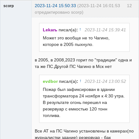
2023-11-24 15:50:33
(2023-11-24 16:01:53
12
scorp
отредактировано scorp)
pensioner
Неактивен
↑
Lekarь
писал(а)
:
2023-11-24 15:39:41
Может это вообще не то Чагино,
которое в 2005 пыхнуло.
в 2005, в 2008,2023 горит по "традиции" одна и
та же ПС.Другой ПС Чагино в Мск нет
↑
evdbor
писал(а)
:
2023-11-24 13:00:52
Пожар был зафиксирован в здании
трансформатора 24 ноября к 4:30 утра.
В результате огонь перешел на
резервуар с емкостью 120 тонн
топлива.
Все АТ на ПС Чагино установлены в камерах(по
журналистки здание) резервуар - бак