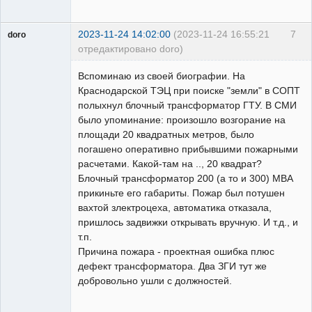
2023-11-24 14:02:00
(2023-11-24 16:55:21
7
doro
отредактировано doro)
свободный
художник
Вспоминаю из своей биографии. На
Неактивен
Краснодарской ТЭЦ при поиске "земли" в СОПТ
полыхнул блочный трансформатор ГТУ. В СМИ
было упоминание: произошло возгорание на
площади 20 квадратных метров, было
погашено оперативно прибывшими пожарными
расчетами. Какой-там на .., 20 квадрат?
Блочный трансформатор 200 (а то и 300) МВА
прикиньте его габариты. Пожар был потушен
вахтой злектроцеха, автоматика отказала,
пришлось задвижки открывать вручную. И т.д., и
т.п.
Причина пожара - проектная ошибка плюс
дефект трансформатора. Два ЗГИ тут же
добровольно ушли с должностей.