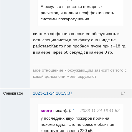
А результат - десятки пожарных
расчетов, и полная неэффективность
системы пожаротушения.
система эффективна если ее обслуживать и
есть специалисты,а по факту она нигде не
работает.Как то при пробном пуске при t =18 гр.
в камере через 60 секунд t в камере 0 гр.
мое отношение к окружающим зависит от того,с
какой целью они меня окружают
2023-11-24 20:19:37
17
Conspirator
Пользователь
Неактивен
↑
scorp
писал(а)
:
2023-11-24 16:41:52
у последних двух пожаров причина
похоже одна - это не совсем обычная
конструкция вводов 220 кВ