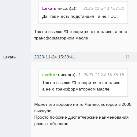
Неактивен
↑
Lekarь
писал(а)
:
2023-11-24 14:57:50
Да, так и есть подстанция , а не ТЭС.
Так по ссылке
#1
говорится от топливе, а не о
трансформаторном масле
2023-11-24 15:39:41
11
Lekarь
Пользователь
Неактивен
↑
evdbor
писал(а)
:
2023-11-24 15:35:15
Так по ссылке
#1
говорится от топливе,
а не о трансформаторном масле
Может это вообще не то Чагино, которое в 2005
пыхнуло.
Просто похожие диспетчерские наименования
разных объектов.