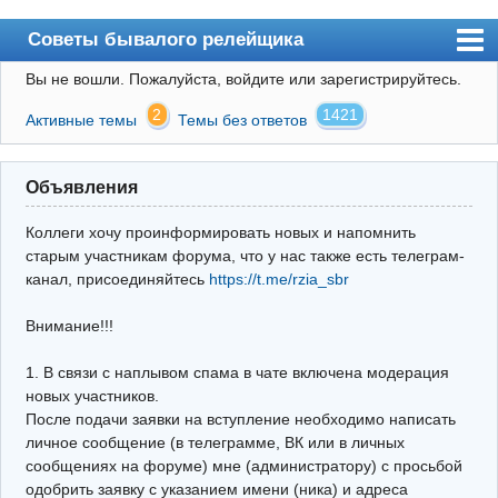
Советы бывалого релейщика
Вы не вошли.
Пожалуйста, войдите или зарегистрируйтесь.
Форум
2
1421
Активные темы
Темы без ответов
Правила
Поиск
Объявления
Регистрация
Коллеги хочу проинформировать новых и напомнить
Вход
старым участникам форума, что у нас также есть телеграм-
канал, присоединяйтесь
https://t.me/rzia_sbr
Архив
Внимание!!!
Почта
Поиск релейщика
1. В связи с наплывом спама в чате включена модерация
новых участников.
Видео РЗиА
После подачи заявки на вступление необходимо написать
личное сообщение (в телеграмме, ВК или в личных
Фотохостинг
сообщениях на форуме) мне (администратору) с просьбой
одобрить заявку с указанием имени (ника) и адреса
Телеграм