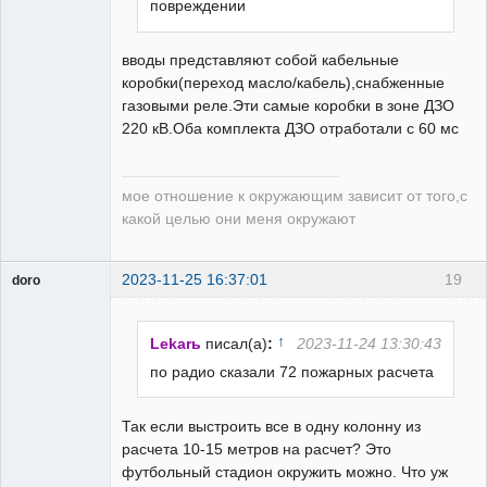
повреждении
вводы представляют собой кабельные
коробки(переход масло/кабель),снабженные
газовыми реле.Эти самые коробки в зоне ДЗО
220 кВ.Оба комплекта ДЗО отработали с 60 мс
мое отношение к окружающим зависит от того,с
какой целью они меня окружают
2023-11-25 16:37:01
19
doro
свободный
художник
Неактивен
↑
Lekarь
писал(а)
:
2023-11-24 13:30:43
по радио сказали 72 пожарных расчета
Так если выстроить все в одну колонну из
расчета 10-15 метров на расчет? Это
футбольный стадион окружить можно. Что уж