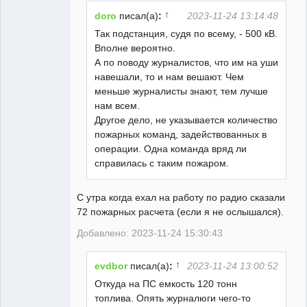
Неактивен
↑
doro
писал(а)
:
2023-11-24 13:14:48
Так подстанция, судя по всему, - 500 кВ.
Вполне вероятно.
А по поводу журналистов, что им на уши
навешали, то и нам вешают. Чем
меньше журналисты знают, тем лучше
нам всем.
Другое дело, не указывается количество
пожарных команд, задействованных в
операции. Одна команда вряд ли
справилась с таким пожаром.
С утра когда ехал на работу по радио сказали
72 пожарных расчета (если я не ослышался).
Добавлено: 2023-11-24 15:30:43
↑
evdbor
писал(а)
:
2023-11-24 13:00:52
Откуда на ПС емкость 120 тонн
топлива. Опять журналюги чего-то