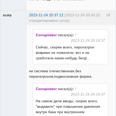
2023-11-24 20:37:12
(2023-11-24 20:43:22
18
scorp
отредактировано scorp)
pensioner
Неактивен
↑
Conspirator
писал(а)
:
2023-11-24 20:19:37
Сейчас, скорее всего, пиропатрон
вовремя не поменяли, вот и не
сработала какая-нибудь Sergi...
не система отечественная,без
пирапатронов,подмосковная фирма
↑
Conspirator
писал(а)
:
2023-11-24 20:19:37
На самом деле вводы, скорее всего,
"выдавило" при повышении давления
внутри бака при внутреннем