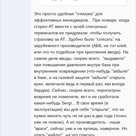
Это просто удобная "отмазка" для
эффективных менеджеров... При пожаре, когда
сгорел АТ вместе с кучей списанных
терминалов ее придумали, чтобы получить
страховку за АТ...Удобно было "списать" на
зарубежного производителя (АББ, не тот клей,
или что-то подобное при креплении ввода). На
самом деле вводы, скорее всего, "выдавило"
при повышении давления внутри бака при
внутреннем повреждении (что-нибудь "забыли"
в баке, а на газовой защите "забыли" открыть
кран, включали ведь в первый раз, как всегда
бардак). Сейчас, скорее всего, пиропатрон
вовремя не поменяли, вот и не сработала
какая-нибудь Sergi... В свое время (в
эксплуатации) мы для себя "открыли", что их
нужно менять чуть ли не раз в два года (точно
уже не помню). А их производитель - наши
"враги", сейчас уже и не купишь, наверное. Но
опять "найдут", на что списать....