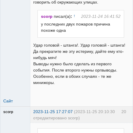
говорить об окружающих улицах.
↑
scorp
писал(а)
:
2023-11-24 16:41:52
у последних двух пожаров причина
похоже одна
Удар головой - штанга!. Удар головой - штанга!
Да прекратите же эту истерику, дайте ему кто-
нибудь мяч!
Выводы нужно было сделать из первого
события. После второго нужны оргвыводы.
Особенно, если в обоих случаях - те же
минижоры.
Сайт
2023-11-25 17:27:07
(2023-11-25 20:10:30
20
scorp
отредактировано scorp)
pensioner
Неактивен