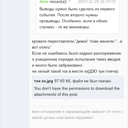
↑
doro
писал(а)
:
2023-11-25 16:37:01
Выводы нужно было сделать из первого
события. После второго нужны
оргвыводы. Особенно, если в обоих
случаях - те же минижоры.
кровати переставляли,"девок" тоже меняли."...и
вот опять"
Если не ошибаюсь было издано распоряжение
о учащенном порядке испытания таких вводов
и много было забраковано
не хилый такой ток в месте кз(ДЗО три плеча)
ток кз.jpg
97.83 Кб, файл не был скачан.
You don't have the permssions to download the
attachments of this post.
мое отношение к окружающим зависит от того,с
какой целью они меня окружают