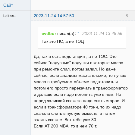
Сайт
2023-11-24 14:57:50
8
Lekarь
Пользователь
Неактивен
↑
evdbor
писал(а)
:
2023-11-24 13:48:56
Так это ПС, а не ТЭЦ
Да, так и есть подстанция , а не ТЭС. Это
сейчас "надувные" подушки в которые масло
при ремонте слил, потом залил. Но даже
сейчас, если анализы масла плохие, то лучше
масло в требуемом объеме подготовить и
потом его просто перекачать в трансформатор
и дальше если надо погонять уже в нем. Но
перед заливкой свежего надо слить старое. И
если в трансформаторе 40 тонн, то их надо
сначала слить в пустую емкость, а потом
залить свежее. Вот тебе уже 80.
Если АТ 200 МВА, то в нем 70 т.