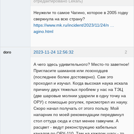
отредактировано Lekarь)
Пользователь
Неужели то самое Чагино, которое в 2005 годку
Неактивен
сверкнула на всю страну?
https://www.mk.ru/incident/2023/11/24/n …
agino.html
2023-11-24 12:56:32
2
doro
свободный
художник
А чего здесь удивительного? Место-то заветное!
Неактивен
Пригласите шаманов или лозоходцев
(последнее более достоверно). Сам это
проходил и изучал. Когда высокая наука искала
причину двух тяжелых проблем у нас на ТЭЦ
(две шаровые молнии ударили в одну точку на
ОРУ) с помощью рогулек, присмотрел их науку.
Скоро начал получать от этого пользу. Мой
напарник по моей рекомендации передвинул
стол оттуда сюда и стал менее гавкучим. А
расцвет - ведут реконструкцию кабельных
каналов по ОРУ-110. Там на каждом шагу - то