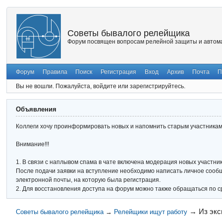
Советы бывалого релейщика
Форум посвящен вопросам релейной защиты и автома
Форум
Правила
Поиск
Регистрация
Вход
Архив
Почта
П
Вы не вошли.
Пожалуйста, войдите или зарегистрируйтесь.
Объявления
Коллеги хочу проинформировать новых и напомнить старым участникам 
Внимание!!!
1. В связи с наплывом спама в чате включена модерация новых участник
После подачи заявки на вступление необходимо написать личное сообще
электронной почты, на которую была регистрация.
2. Для восстановления доступа на форум можно также обращаться по с
→
Из экс
Советы бывалого релейщика
→
Релейщики ищут работу