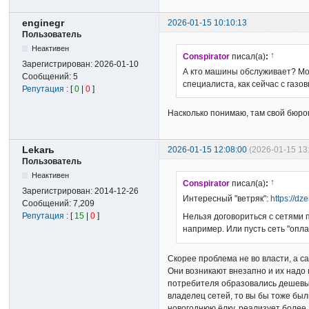
enginegr
2026-01-15 10:10:13
Пользователь
Неактивен
↑
Conspirator
писал(а)
:
Зарегистрирован:
2026-01-10
А кто машины обслуживает? Мож
Сообщений:
5
специалиста, как сейчас с газ
Репутация
: [
0
|
0
]
Насколько понимаю, там свой бюрок
Lekarь
2026-01-15 12:08:00
(2026-01-15 13
Пользователь
Неактивен
↑
Conspirator
писал(а)
:
Зарегистрирован:
2014-12-26
Интересный "ветряк":
https://dz
Сообщений:
7,209
Репутация
: [
15
|
0
]
Нельзя договориться с сетями п
например. Или пусть сеть "опл
Скорее проблема не во власти, а са
Они возникают внезапно и их надо 
потребителя образовались дешевые 
владелец сетей, то вы бы тоже был
новогоднюю ёлку, реализует более 