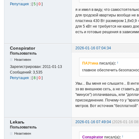
Репутация
: [
5
|
0
]
я и имел в виду, что самостоятельно
для гродской квартиры вообще не ва
пластина 430 Вт размером 1,8х0,9 =
для 5 кВт не требуется ни какиз д
есть и готовые рещения в зависимис
Conspirator
2026-01-16 07:04:34
Пользователь
Неактивен
↑
ПАУтина
писал(а)
:
Зарегистрирован:
2011-01-13
главное обеспечить безопаснос
Сообщений:
3,535
Репутация
: [
8
|
0
]
Увы... Вы меня не слышите... В ин
ээ во внешнюю сеть, а не ставить 
"минусе") оплачиваешь, или "доплач
присоединение. Почему-то у "врагов
метров. Вот источник "бесплатной" 
Lekarь
2026-01-16 07:49:04
(2026-01-16 08
Пользователь
Неактивен
↑
Conspirator
писал(а)
: