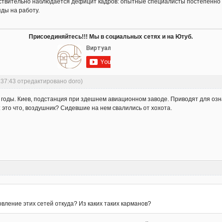
ствительно наблюдается дефицит кадров: опытные специалисты постепенно у
ды на работу.
Присоединяйтесь!!! Мы в социальных сетях и на Ютуб.
:37:43 отредактировано doro)
оды. Киев, подстанция при здешнем авиационном заводе. Приводят для озн
 это что, воздушник? Сидевшие на нем свалились от хохота.
овление этих сетей откуда? Из каких таких карманов?