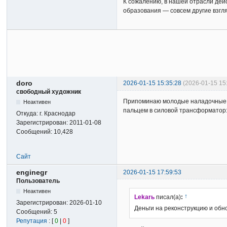
К сожалению, в нашей отрасли дей
образования — совсем другие взгля
doro
2026-01-15 15:35:28
(2026-01-15 15
свободный художник
Припоминаю молодые наладочные г
Неактивен
пальцем в силовой трансформатор:
Откуда:
г. Краснодар
Зарегистрирован:
2011-01-08
Сообщений:
10,428
Сайт
enginegr
2026-01-15 17:59:53
Пользователь
Неактивен
↑
Lekarь
писал(а)
:
Зарегистрирован:
2026-01-10
Деньги на реконструкцию и обн
Сообщений:
5
Репутация
: [
0
|
0
]