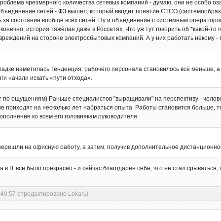
 проблема чрезмерного количества сетевых компаний - думаю, они не особо о
а объединение сетей - ФЗ вышел, который вводит понятие СТСО (системообра
 за состояние вообще всех сетей. Ну и объединение с системным оператором т
онечно, история тяжёлая даже в Россетях. Что уж тут говорить об *какой-то г
вреждений на стороне электросбытовых компаний. А у них работать некому - 
аладке наметилась тенденция: рабочего персонала становилось всё меньше, 
ги начали искать «пути отхода».
ёт по ощущениям) Раньше специалистов "выращивали" на перспективу - челове
вые приходят на несколько лет набраться опыта. Работы становится больше, т
дополнение ко всем его головнякам руководителя.
ерешли на офисную работу, а затем, получив дополнительное дистанционное
да в IT всё было прекрасно - и сейчас благодарен себе, что не стал срываться
:49:57 отредактировано Lekarь)