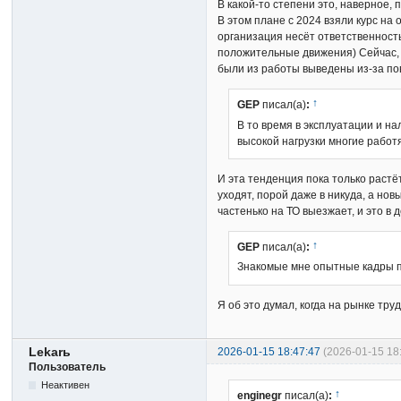
В какой-то степени это, наверное,
В этом плане с 2024 взяли курс н
организация несёт ответственность
положительные движения) Сейчас, к
были из работы выведены из-за по
↑
GEP
писал(а)
:
В то время в эксплуатации и н
высокой нагрузки многие работя
И эта тенденция пока только раст
уходят, порой даже в никуда, а но
частенько на ТО выезжает, и это в 
↑
GEP
писал(а)
:
Знакомые мне опытные кадры п
Я об это думал, когда на рынке тру
Lekarь
2026-01-15 18:47:47
(2026-01-15 18
Пользователь
Неактивен
↑
enginegr
писал(а)
: