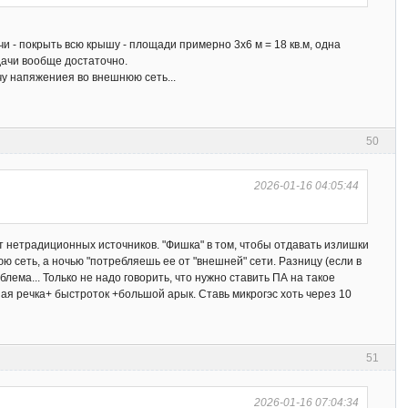
ачи - покрыть всю крышу - площади примерно 3х6 м = 18 кв.м, одна
 дачи вообще достаточно.
чу напяжениея во внешнюю сеть...
50
2026-01-16 04:05:44
от нетрадиционных источников. "Фишка" в том, чтобы отдавать излишки
ю сеть, а ночью "потребляешь ее от "внешней" сети. Разницу (если в
лема... Только не надо говорить, что нужно ставить ПА на такое
рная речка+ быстроток +большой арык. Ставь микрогэс хоть через 10
51
2026-01-16 07:04:34