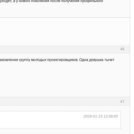
ходят, а у нового поколения после получения профильного
46
акомления группу молодых проектировщиков. Одна девушка тычет
47
2026-01-15 12:08:00