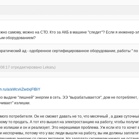
но самому, можно на СТО. Кто за АКБ в машине "следит"? Если я инженер-эле
овым оборудованием?
ратический ад - одобренное сертифицированное оборудование, работы " по э
:08:17 отредактировано Lekarь)
en.ru/a/aWcviiZwdxjFIBiY
о выдаче "лишней" энергии в сеть. ЭЭ "вырабатывается", дом не потребляет, п
ачивает" излишки.
мого потребителя. Он не сможет давать не то, что месячный , а даже суточный
кому то продать. А тот кто вышел на электростанцию на работу, чтобы получит
излишки и он и реализует. Это нерешимая проблема. Уж если кто то хочет вет
и несгорчивы, потому что у вас люди вышли на работу, вы им должны заплати
дешевую энергию со своих ветряков. На зарплату сетевикам ничего не остане