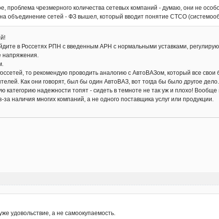
ное, проблема чрезмерного количества сетевых компаний - думаю, они не осо
с на объединение сетей - ФЗ вышел, который вводит понятие СТСО (системо
й!
айдите в Россетях РПН с введенным АРН с нормальными уставками, регулирую
е напряжения.
м.
Россетей, то рекомендую проводить аналогию с АвтоВАЗом, который все свои
елей. Как они говорят, был бы один АвтоВАЗ, вот тогда бы было другое дело
ую категорию надежности топят - сидеть в темноте не так уж и плохо! Вообще
з-за наличия многих компаний, а не одного поставщика услуг или продукции.
 уже удовольствие, а не самоокупаемость.