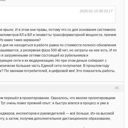
2026-01-15 09:33:17
 крыло. И в этом они правы, потому что со дня основания системного
ы километров КЛ и ВЛ и гигаватты трансформаторной мощности, причем
Из каких таких карманов?
о дня не находиться в работе равна по стоимости полного обновления
нашивается, а резервная фаза 500 кВ нет, но затраты на нее есть. И по
и и загруженными сетями состоящей из рубильников и
азующие сети и их модернизацию. Но при этом деньги собирают с
физически большая часть Единой сети полугнилая. В прошлом году
х? По звонкам потребителей, в цифровой век! Это показатель работы.
45
атем перешёл в проектирование. Оказалось, что многие проектировщики
Тут очень помог прежний опыт: я быстро влился в процесс и уже в
неджеров, инспекторов и руководителей — всё больше. Из-за высокой
ту, а затем, получив дополнительное дистанционное образование,