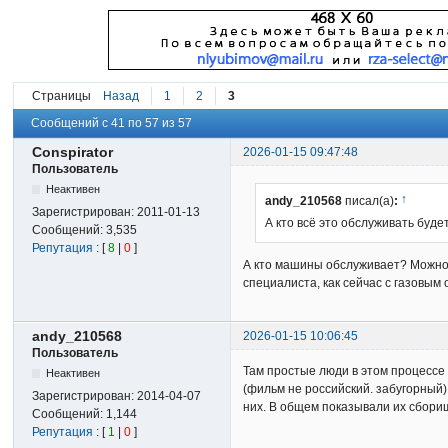
Страницы
Назад
1
2
3
Сообщений с 41 по 57 из 57
Conspirator
2026-01-15 09:47:48
Пользователь
Неактивен
↑
andy_210568
писал(а)
:
Зарегистрирован:
2011-01-13
А кто всё это обслуживать буде
Сообщений:
3,535
Репутация
: [
8
|
0
]
А кто машины обслуживает? Можно с
специалиста, как сейчас с газовы
andy_210568
2026-01-15 10:06:45
Пользователь
Там простые люди в этом процессе
Неактивен
(фильм не российский. забугорный)
Зарегистрирован:
2014-04-07
них. В общем показывали их сборищ
Сообщений:
1,144
Репутация
: [
1
|
0
]