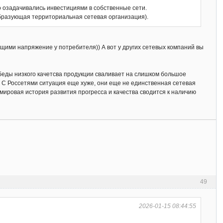
бо озадачивались инвестициями в собственные сети.
образующая территориальная сетевая организация).
щими напряжение у потребителя)) А вот у других сетевых компаний вы
 беды низкого качетсва продукции сваливает на слишком большое
. С Россетями ситуация еще хуже, они еще не единственная сетевая
 мировая история развития прогресса и качества сводится к наличию
49
2026-01-15 08:44:55