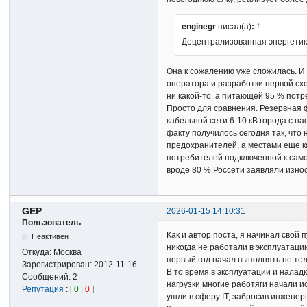
↑
enginegr
писал(а)
:
Децентрализованная энергетика
Она к сожалению уже сложилась. И 
оператора и разработки первой схе
ни какой-то, а питающей 95 % потр
Просто для сравнения. Резервная ф
кабельной сети 6-10 кВ города с на
факту получилось сегодня так, чт
предохранителей, а местами еще к
потребителей подключенной к самой
вроде 80 % Россети заявляли износ
GEP
2026-01-15 14:10:31
Пользователь
Как и автор поста, я начинал свой
Неактивен
никогда не работали в эксплуатаци
Откуда:
Москва
первый год начал выполнять не тол
Зарегистрирован:
2012-11-16
В то время в эксплуатации и налад
Сообщений:
2
нагрузки многие работяги начали 
Репутация
: [
0
|
0
]
ушли в сферу IT, забросив инженер