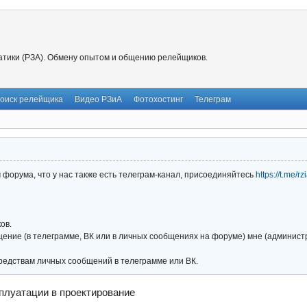
тики (РЗА). Обмену опытом и общению релейщиков.
оиск релейщика
Видео РЗиА
Фотохостинг
Телеграм
форума, что у нас также есть телеграм-канал, присоединяйтесь
https://t.me/r
ов.
ние (в телеграмме, ВК или в личных сообщениях на форуме) мне (администра
редствам личных сообщений в телеграмме или ВК.
плуатации в проектирование