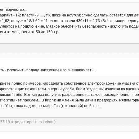
е творчество...
риант - 1-2 пластины ... , т.к. даже на ноутбук слжно сделать, остаётся для д
 1,62, получим 18/1,62 = 11 элементав или 430х11 = 4,73 кВт! в принципе для
окументов на подключение, главное обеспечить безопасность - исключить пода
ти от мощности от 50 до 150 т.р.
ть - исключить подачу напяжениея во внешнюю сеть...
тернете полно примеров, как сделать собственное электроснабжение участка 
дорогостоящие накопители энергии у себя. Днем "отдаешь" излишки во внешню
ивают" тебе. Вот как раз получить разрешение на такое присоединение - проб
" с этим нет проблем... В Киргизии у меня была дача в предгорьях. Рядом го
ээ! Увы, тогда надежных микроГэс (технологий) не было...
:55:18 отредактировано Lekarь)