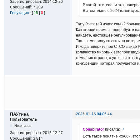
Зарегистрирован:
2014-12-26
В какой-то степени это, навер
Сообщений:
7,209
В этом плане с 2024 взяли кур
Репутация
: [
15
|
0
]
Так у Россетей износ самый большо
Как второй пример - попробуйте н
найдете, настоящее регулировани
Тоже самое могу сказать по потеря
И когда говорите про СТСО в виде 
количество мировых автопроизводит
компания страны, а уже за четверт
конкуренции, которая получается и
ПАУтина
2026-01-16 04:05:44
Пользователь
Неактивен
↑
Conspirator
писал(а)
:
Зарегистрирован:
2013-12-27
Есть такое понятие -хобби, это
Сообщений:
3,814