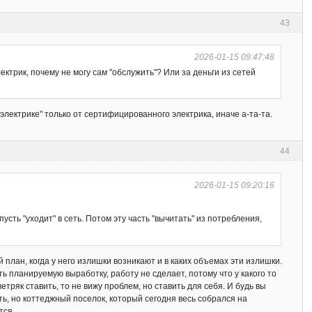
43
2026-01-15 09:47:48
ктрик, почему не могу сам "обслужить"? Или за деньги из сетей
лектрике" только от сертифицированного электрика, иначе а-та-та.
44
2026-01-15 09:20:16
усть "уходит" в сеть. Потом эту часть "вычитать" из потребления,
 план, когда у него излишки возникают и в каких объемах эти излишки.
ь планируемую выработку, работу не сделает, потому что у какого то
ряк ставить, то не вижу проблем, но ставить для себя. И будь вы
ть, но коттеджный поселок, который сегодня весь собрался на
тся.