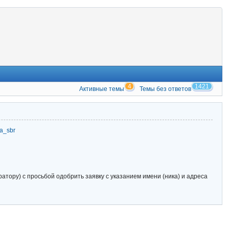
4
1421
Активные темы
Темы без ответов
zia_sbr
тору) с просьбой одобрить заявку с указанием имени (ника) и адреса