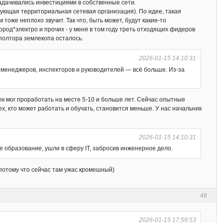
задачивались инвестициями в собственные сети.
зующая территориальная сетевая организация). По идее, такая
оже неплохо звучит. Так что, быть может, будут какие-то
ород*электро и прочих - у меня в том году треть отходящих фидеров
полтора землекопа осталось.
2026-01-15 14:10:31
а менеджеров, инспекторов и руководителей — всё больше. Из-за
к мог проработать на месте 5-10 и больше лет. Сейчас опытные
ех, кто может работать и обучать, становится меньше. У нас начальник
2026-01-15 14:10:31
 образование, ушли в сферу IT, забросив инженерное дело.
, потому что сейчас там ужас кромешный)
48
2026-01-15 17:59:53