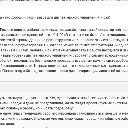
 - это хороший такой вызов для диспетчерского управления и рза)
Россети первые забили в колокола, что давайте системный оператор под наше
мы развития ни одного объекта 0,4-20 кВ там нет и не было. А это миллион
ебителей страны. Деньги на реконструкцию и обновление этих сетей откуда? 
аза трансформатора 500 кВ, которая может за 25 лет эксплуатации ни одног
селением 100 тыс. человек. При этом кабельная сеть в работе находится и из
о низший уровень диспетчерского управления работает с самыми изношенным
абелей трехжильных без нулевого провода, а все деньги идут на системообр
 изношенной сети. И вроде получается, что технологически сеть единая, а 
. Просто задумайтесь, как низшие звенья диспетчеризации узнают об авария
 путь с эксплуатации устройств РЗА, где получил важный технический опыт. З
и или наладке и даже не представляли, как выглядят проектируемые системы. 
ько основную работу, но и брать подработку.
ке наметилась тенденция: рабочего персонала становилось всё меньше, а ме
искать «пути отхода». Знакомые мне опытные кадры перешли на офисную рабо
ное дело.