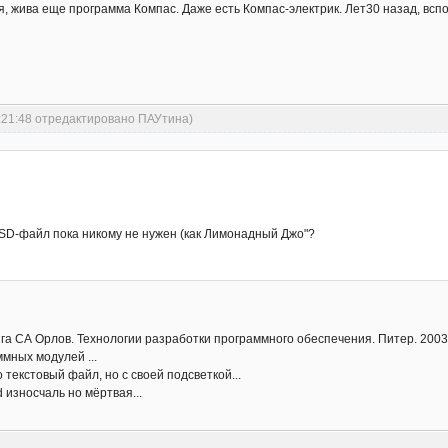
 жива еще программа Компас. Даже есть Компас-электрик. Лет30 назад, вспо
0:21:48 отредактировано ПАУтина)
SSD-файл пока никому не нужен (как Лимонадный Джо"?
га СА Орлов. Технологии разработки программного обеспечения. Питер. 2003 
ммных модулей ...
о текстовый файл, но с своей подсветкой...
 износчаль но мёртвая...