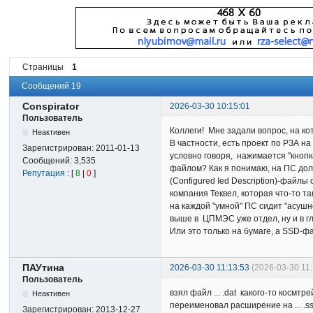
Страницы
1
Сообщений 19
Conspirator
2026-03-30 10:15:01
Пользователь
Коллеги! Мне задали вопрос, на кот
Неактивен
В частности, есть проект по РЗА н
Зарегистрирован:
2011-01-13
условно говоря, нажимается "кнопк
Сообщений:
3,535
файлом? Как я понимаю, на ПС долже
Репутация
: [
8
|
0
]
(Configured Ied Description)-файлы
компания Теквел, которая что-то та
на каждой "умной" ПС сидит "асушн
выше в ЦПМЭС уже отдел, ну и в г
Или это только на бумаге, а SSD-ф
ПАУтина
2026-03-30 11:13:53
(2026-03-30 11
Пользователь
взял файл ... .dat какого-то космтр
Неактивен
переименовал расширение на ... .s
Зарегистрирован:
2013-12-27