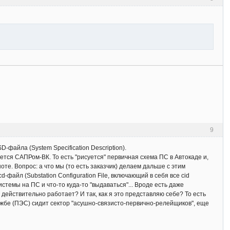
9
-файла (System Specification Description).
ется САПРом-ВК. То есть "рисуется" первичная схема ПС в Автокаде и,
те. Вопрос: а что мы (то есть заказчик) делаем дальше с этим
файл (Substation Configuration File, включающий в себя все cid
истемы на ПС и что-то куда-то "выдаваться"... Вроде есть даже
о действительно работает? И так, как я это представляю себе? То есть
лужбе (ПЭС) сидит сектор "асушно-связисто-первично-релейщиков", еще