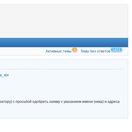
4
1421
Активные темы
Темы без ответов
zia_sbr
тору) с просьбой одобрить заявку с указанием имени (ника) и адреса