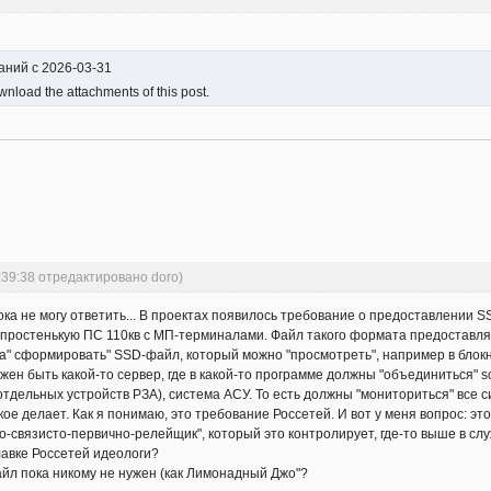
ваний с 2026-03-31
nload the attachments of this post.
:39:38 отредактировано doro)
ка не могу ответить... В проектах появилось требование о предоставлении SSD
а простенькую ПС 110кв с МП-терминалами. Файл такого формата предоставля
а" сформировать" SSD-файл, который можно "просмотреть", например в блокно
н быть какой-то сервер, где в какой-то программе должны "объединиться" scd-
 отдельных устройств РЗА), система АСУ. То есть должны "мониториться" все с
кое делает. Как я понимаю, это требование Россетей. И вот у меня вопрос: эт
о-связисто-первично-релейщик", который это контролирует, где-то выше в с
лавке Россетей идеологи?
айл пока никому не нужен (как Лимонадный Джо"?