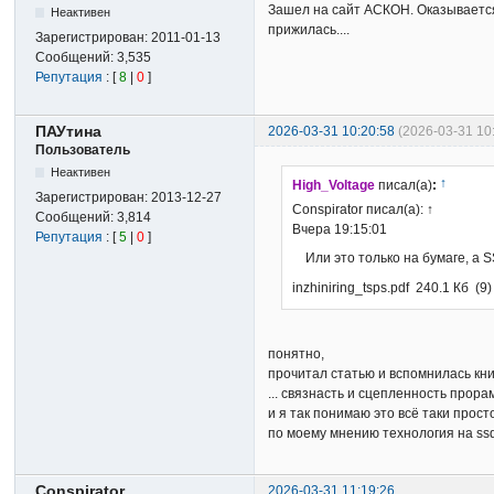
Зашел на сайт АСКОН. Оказывается,
Неактивен
прижилась....
Зарегистрирован:
2011-01-13
Сообщений:
3,535
Репутация
: [
8
|
0
]
ПАУтина
2026-03-31 10:20:58
(2026-03-31 1
Пользователь
Неактивен
↑
High_Voltage
писал(а)
:
Зарегистрирован:
2013-12-27
Conspirator писал(а): ↑
Сообщений:
3,814
Вчера 19:15:01
Репутация
: [
5
|
0
]
Или это только на бумаге, а 
inzhiniring_tsps.pdf 240.1 Кб (9)
понятно,
прочитал статью и вспомнилась кни
... связнасть и сцепленность прора
и я так понимаю это всё таки прост
по моему мнению технология на ssd
Conspirator
2026-03-31 11:19:26