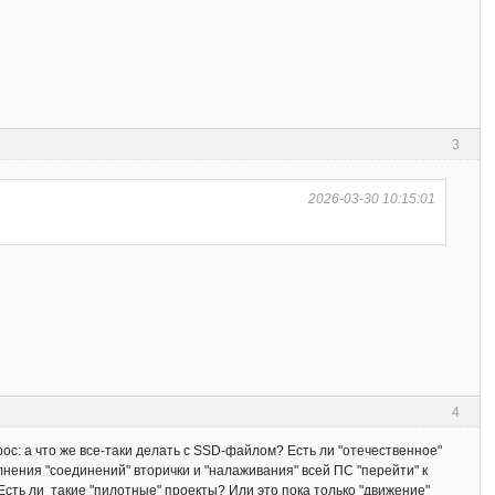
3
2026-03-30 10:15:01
4
прос: а что же все-таки делать с SSD-файлом? Есть ли "отечественное"
лнения "соединений" вторички и "налаживания" всей ПС "перейти" к
 Есть ли такие "пилотные" проекты? Или это пока только "движение"