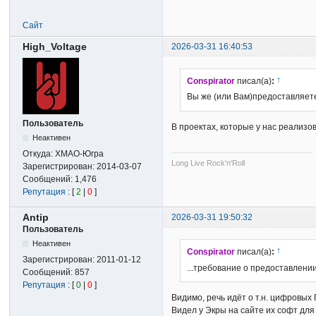
Сайт
High_Voltage
2026-03-31 16:40:53
↑
Conspirator
писал(а)
:
Вы же (или Вам)предоставляет
Пользователь
В проектах, которые у нас реализо
Неактивен
Откуда:
ХМАО-Югра
Long Live Rock'n'Roll
Зарегистрирован:
2014-03-07
Сообщений:
1,476
Репутация
: [
2
|
0
]
Antip
2026-03-31 19:50:32
Пользователь
Неактивен
↑
Conspirator
писал(а)
:
Зарегистрирован:
2011-01-12
...требование о предоставлении 
Сообщений:
857
Репутация
: [
0
|
0
]
Видимо, речь идёт о т.н. цифровых 
Видел у Экры на сайте их софт для