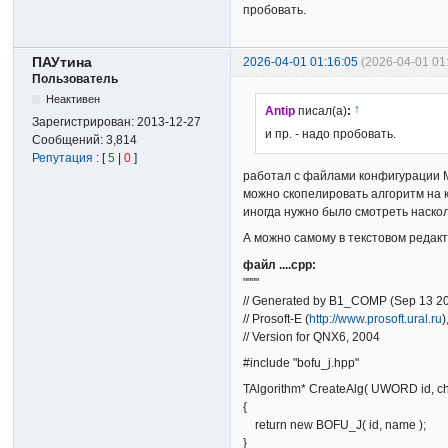
пробовать.
ПАУтина
2026-04-01 01:16:05
(2026-04-01 0
Пользователь
Неактивен
↑
Antip
писал(а)
:
Зарегистрирован:
2013-12-27
и пр. - надо пробовать.
Сообщений:
3,814
Репутация
: [
5
|
0
]
работал с файлами конфигурации 
можно скопелировать алгоритм на к
иногда нужно было смотреть наскол
А можно самому в текстовом редакт
файл ....срр:
""""
// Generated by B1_COMP (Sep 13 2
// Prosoft-E (
http://www.prosoft.ural.ru
// Version for QNX6, 2004
#include "bofu_j.hpp"
TAlgorithm* CreateAlg( UWORD id, c
{
return new BOFU_J( id, name );
}