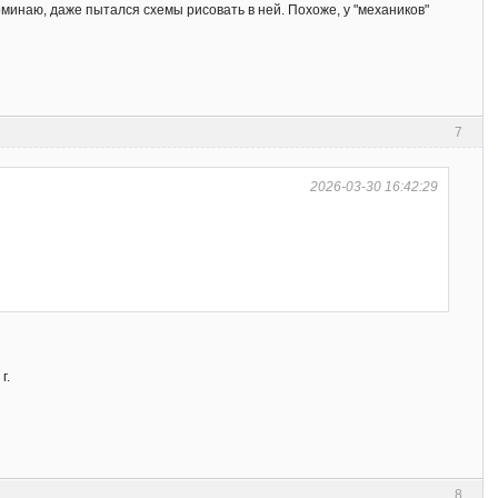
минаю, даже пытался схемы рисовать в ней. Похоже, у "механиков"
7
2026-03-30 16:42:29
г.
8