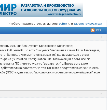
Чтобы отправить ответ, вы должны
войти
или
зарегистрироваться
РСС
1
лении SSD-файла (System Specification Description).
ется САПРом-ВК. То есть "рисуется" первичная схема ПС в Автокаде и,
те. Вопрос: а что мы (то есть заказчик) делаем дальше с этим
файл (Substation Configuration File, включающий в себя все cid
истемы на ПС и что-то куда-то "выдаваться"... Вроде есть даже
о действительно работает? И так, как я это представляю себе? То есть
лужбе (ПЭС) сидит сектор "асушно-связисто-первично-релейщиков", еще
2