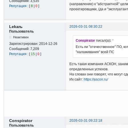
Сообщений:
3,535
(направление) к "абстрактной" цел
Репутация
: [
8
|
0
]
проектировщики, (да и "эксплуатан
Lekarь
2026-03-31 08:30:22
Пользователь
Неактивен
↑
Conspirator
писал(а)
:
Зарегистрирован:
2014-12-26
Есть ли "отечественное" ПО, к
Сообщений:
7,209
"налаживания" всей ПС
Репутация
: [
15
|
0
]
Есть такая компания АСКОН, заним
определенных успехов.
На словах они говорят, что могут с
Их сайт:
https://ascon.ru/
Conspirator
2026-03-31 09:22:18
Пользователь