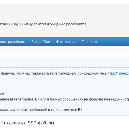
тики (РЗА). Обмену опытом и общению релейщиков.
оиск релейщика
Видео РЗиА
Фотохостинг
Телеграм
форума, что у нас также есть телеграм-канал, присоединяйтесь
https://t.me/r
ов.
ние (в телеграмме, ВК или в личных сообщениях на форуме) мне (администра
редствам личных сообщений в телеграмме или ВК.
→
Что делать с SSD-файлом