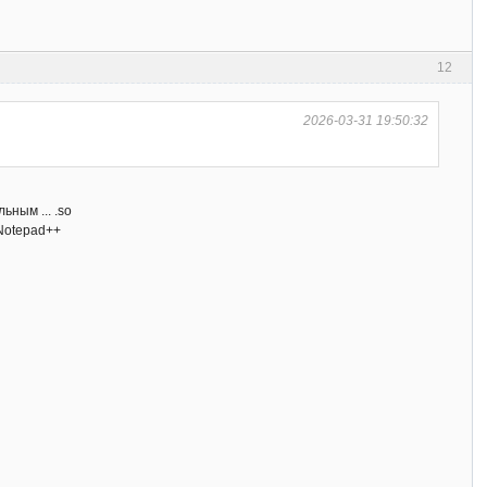
12
2026-03-31 19:50:32
ным ... .so
 Notepad++