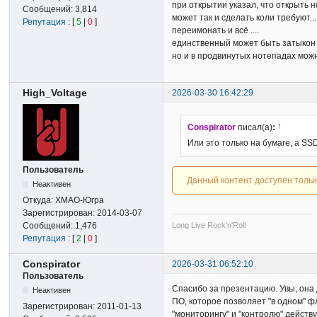
при открытии указал, что открыть н
Сообщений:
3,814
может так и сделать коли требуют...
Репутация
: [
5
|
0
]
переимонать и всё ....
единственный может быть затыкон де
но и в продвинутых нотепадах можн
High_Voltage
2026-03-30 16:42:29
↑
Conspirator
писал(а)
:
Или это только на бумаге, а S
Пользователь
Данный контент доступен толь
Неактивен
Откуда:
ХМАО-Югра
Зарегистрирован:
2014-03-07
Сообщений:
1,476
Long Live Rock'n'Roll
Репутация
: [
2
|
0
]
Conspirator
2026-03-31 06:52:10
Пользователь
Спасибо за презентацию. Увы, она д
Неактивен
ПО, которое позволяет "в одном" ф
Зарегистрирован:
2011-01-13
"мониторингу" и "контролю" действ