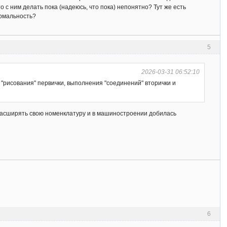
 с ним делать пока (надеюсь, что пока) непонятно? Тут же есть
ормальность?
5
2026-03-31 06:52:10
 "рисования" первички, выполнения "соединений" вторички и
расширять свою номенклатуру и в машиностроении добилась
6