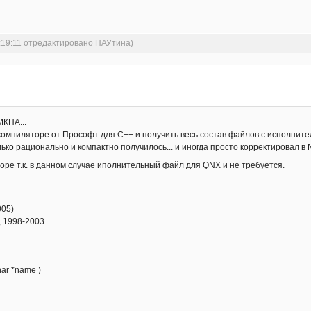
1:19:11 отредактировано ПАУтина)
МКПА...
омпиляторе от Прософт для С++ и получить весь состав файлов с исполнитель
ько рационально и компактно получилось... и иногда просто корректировал в
оре т.к. в данном случае иполнительный файл для QNX и не требуется.
005)
), 1998-2003
har *name )