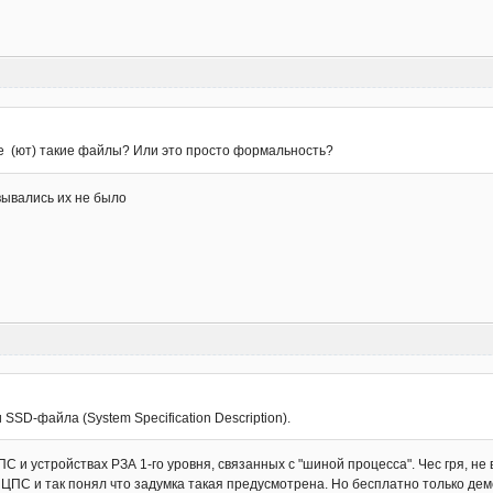
е (ют) такие файлы? Или это просто формальность?
вывались их не было
SSD-файла (System Specification Description).
ПС и устройствах РЗА 1-го уровня, связанных с "шиной процесса". Чес гря, не
 ЦПС и так понял что задумка такая предусмотрена. Но бесплатно только демо