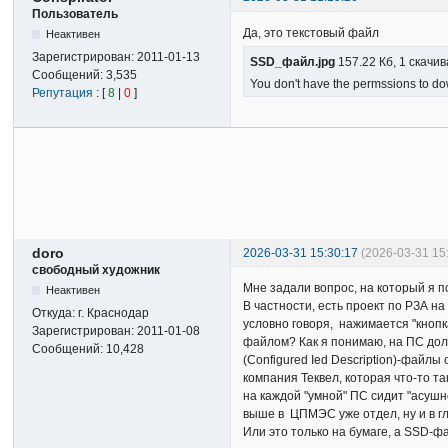
Пользователь
Да, это текстовый файл
Неактивен
Зарегистрирован:
2011-01-13
SSD_файл.jpg
157.22 Кб, 1 скачи
Сообщений:
3,535
You don't have the permssions to dow
Репутация
: [
8
|
0
]
doro
2026-03-31 15:30:17
(2026-03-31 15
свободный художник
Мне задали вопрос, на который я по
Неактивен
В частности, есть проект по РЗА н
Откуда:
г. Краснодар
условно говоря, нажимается "кнопк
Зарегистрирован:
2011-01-08
файлом? Как я понимаю, на ПС долже
Сообщений:
10,428
(Configured Ied Description)-файлы
компания Теквел, которая что-то та
на каждой "умной" ПС сидит "асушн
выше в ЦПМЭС уже отдел, ну и в г
Или это только на бумаге, а SSD-ф