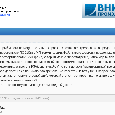
орый я пока не могу ответить... В проектах появилось требование о предостав
а простенькую ПС 110кв с МП-терминалами. Файл такого формата предоставля
а" сформировать" SSD-файл, который можно "просмотреть", например в блокно
н быть какой-то сервер, где в какой-то программе должны "объединиться" scd-
 отдельных устройств РЗА), система АСУ. То есть должны "мониториться" все с
кое делает. Как я понимаю, это требование Россетей. И вот у меня вопрос: эт
о-связисто-первично-релейщик", который это контролирует, где-то выше в с
лавке Россетей идеологи?
айл пока никому не нужен (как Лимонадный Джо"?
:14:31 отредактировано ПАУтина)
ейда
sd