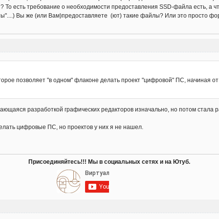
и? То есть требование о необходимости предоставления SSD-файла есть, а что
ты"....) Вы же (или Вам)предоставляете (ют) такие файлы? Или это просто ф
оторое позволяет "в одном" флаконе делать проект "цифровой" ПС, начиная от
ающаяся разработкой графических редакторов изначально, но потом стала 
делать цифровые ПС, но проектов у них я не нашел.
Присоединяйтесь!!! Мы в социальных сетях и на Ютуб.