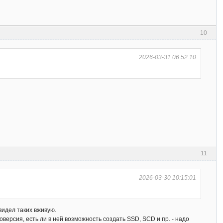
10
2026-03-31 06:52:10
11
2026-03-30 10:15:01
 видел таких вживую.
версия, есть ли в ней возможность создать SSD, SCD и пр. - надо