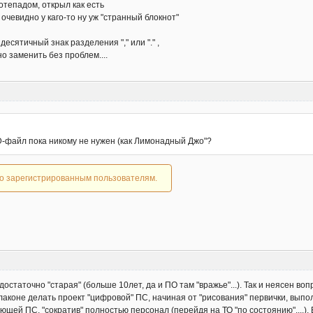
отепадом, открыл как есть
 очевидно у каго-то ну уж "странный блокнот"
сятичный знак разделения "," или "." ,
о заменить без проблем....
SD-файл пока никому не нужен (как Лимонадный Джо"?
ко зарегистрированным пользователям.
остаточно "старая" (больше 10лет, да и ПО там "вражье"...). Так и неясен во
лаконе делать проект "цифровой" ПС, начиная от "рисования" первички, выпо
ующей ПС, "сократив" полностью персонал (перейдя на ТО "по состоянию"....).