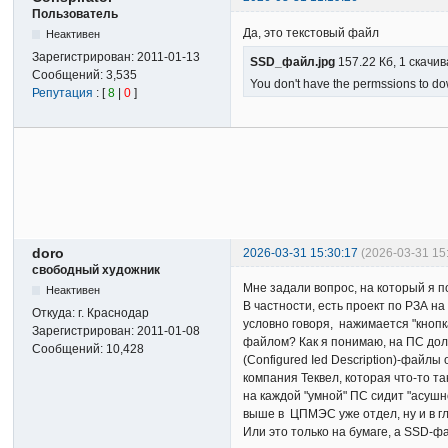
Пользователь
Да, это текстовый файл
Неактивен
Зарегистрирован:
2011-01-13
SSD_файл.jpg
157.22 Кб, 1 скачи
Сообщений:
3,535
You don't have the permssions to dow
Репутация
: [
8
|
0
]
doro
2026-03-31 15:30:17
(2026-03-31 15
свободный художник
Мне задали вопрос, на который я по
Неактивен
В частности, есть проект по РЗА н
Откуда:
г. Краснодар
условно говоря, нажимается "кнопк
Зарегистрирован:
2011-01-08
файлом? Как я понимаю, на ПС долже
Сообщений:
10,428
(Configured Ied Description)-файлы
компания Теквел, которая что-то та
на каждой "умной" ПС сидит "асушн
выше в ЦПМЭС уже отдел, ну и в г
Или это только на бумаге, а SSD-ф