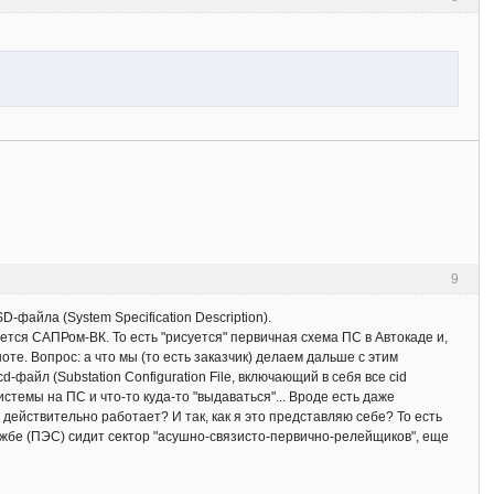
9
-файла (System Specification Description).
ется САПРом-ВК. То есть "рисуется" первичная схема ПС в Автокаде и,
те. Вопрос: а что мы (то есть заказчик) делаем дальше с этим
файл (Substation Configuration File, включающий в себя все cid
истемы на ПС и что-то куда-то "выдаваться"... Вроде есть даже
о действительно работает? И так, как я это представляю себе? То есть
лужбе (ПЭС) сидит сектор "асушно-связисто-первично-релейщиков", еще