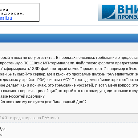
орый я пока не могу ответить... В проектах появилось требование о предостав
а простенькую ПС 110кв с МП-терминалами. Файл такого формата предоставля
а" сформировать" SSD-файл, который можно "просмотреть", например в блокно
н быть какой-то сервер, где в какой-то программе должны "объединиться" scd-
 отдельных устройств РЗА), система АСУ. То есть должны "мониториться" все с
кое делает. Как я понимаю, это требование Россетей. И вот у меня вопрос: эт
о-связисто-первично-релейщик", который это контролирует, где-то выше в с
лавке Россетей идеологи?
айл пока никому не нужен (как Лимонадный Джо"?
:14:31 отредактировано ПАУтина)
ейда
sd