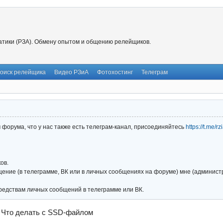
тики (РЗА). Обмену опытом и общению релейщиков.
оиск релейщика
Видео РЗиА
Фотохостинг
Телеграм
форума, что у нас также есть телеграм-канал, присоединяйтесь
https://t.me/r
ов.
ние (в телеграмме, ВК или в личных сообщениях на форуме) мне (администра
редствам личных сообщений в телеграмме или ВК.
→
Что делать с SSD-файлом