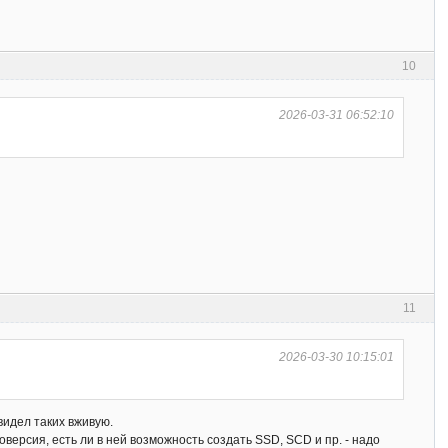
10
2026-03-31 06:52:10
11
2026-03-30 10:15:01
 видел таких вживую.
версия, есть ли в ней возможность создать SSD, SCD и пр. - надо