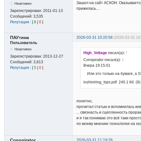
Зашел на сайт АСКОН. Оказывается,
Неактивен
прижилась....
Зарегистрирован:
2011-01-13
Сообщений:
3,535
Репутация
: [
8
|
0
]
ПАУтина
2026-03-31 10:20:58
(2026-03-31 1
Пользователь
Неактивен
↑
High_Voltage
писал(а)
:
Зарегистрирован:
2013-12-27
Conspirator писал(а): ↑
Сообщений:
3,813
Вчера 19:15:01
Репутация
: [
5
|
0
]
Или это только на бумаге, а 
inzhiniring_tsps.pdf 240.1 Кб (9)
понятно,
прочитал статью и вспомнилась кни
... связнасть и сцепленность прора
и я так понимаю это всё таки прост
по моему мнению технология на ssd
Conspirator
2026-03-31 11:19:26