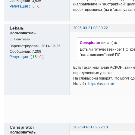
Сообщений:
3,535
(направление) к "абстрактной" цел
Репутация
: [
8
|
0
]
проектировщики, (да и "эксплуатан
Lekarь
2026-03-31 08:30:22
Пользователь
Неактивен
↑
Conspirator
писал(а)
:
Зарегистрирован:
2014-12-26
Есть ли "отечественное" ПО, к
Сообщений:
7,209
"налаживания" всей ПС
Репутация
: [
15
|
0
]
Есть такая компания АСКОН, заним
определенных успехов.
На словах они говорят, что могут с
Их сайт:
https://ascon.ru/
Conspirator
2026-03-31 09:22:18
Пользователь