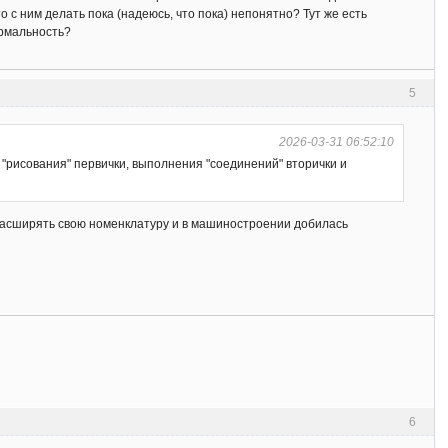
 с ним делать пока (надеюсь, что пока) непонятно? Тут же есть
ормальность?
5
2026-03-31 06:52:10
 "рисования" первички, выполнения "соединений" вторички и
расширять свою номенклатуру и в машиностроении добилась
6