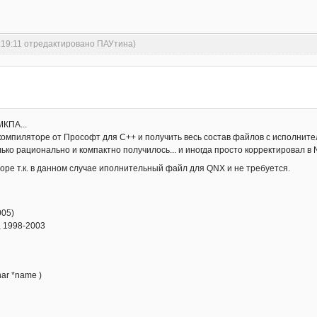
1:19:11 отредактировано ПАУтина)
МКПА...
омпиляторе от Прософт для С++ и получить весь состав файлов с исполнитель
ько рационально и компактно получилось... и иногда просто корректировал в
оре т.к. в данном случае иполнительный файл для QNX и не требуется.
005)
), 1998-2003
har *name )