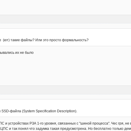
е (ют) такие файлы? Или это просто формальность?
вывались их не было
SSD-файла (System Specification Description).
ПС и устройствах РЗА 1-го уровня, связанных с "шиной процесса". Чес гря, не
 ЦПС и так понял что задумка такая предусмотрена. Но бесплатно только демо