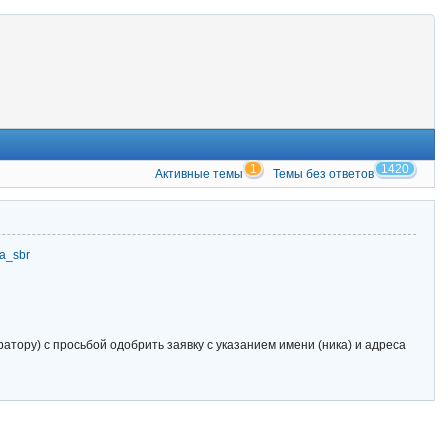
1
1420
Активные темы
Темы без ответов
zia_sbr
тору) с просьбой одобрить заявку с указанием имени (ника) и адреса