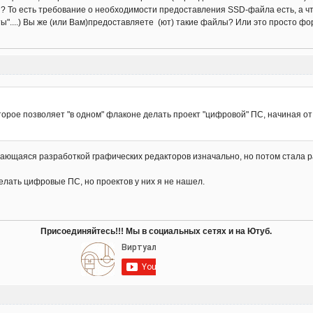
и? То есть требование о необходимости предоставления SSD-файла есть, а что
ты"....) Вы же (или Вам)предоставляете (ют) такие файлы? Или это просто ф
оторое позволяет "в одном" флаконе делать проект "цифровой" ПС, начиная от
ающаяся разработкой графических редакторов изначально, но потом стала 
делать цифровые ПС, но проектов у них я не нашел.
Присоединяйтесь!!! Мы в социальных сетях и на Ютуб.