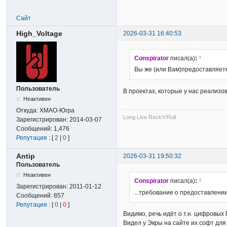
Сайт
High_Voltage
2026-03-31 16:40:53
↑
Conspirator
писал(а)
:
Вы же (или Вам)предоставляет
Пользователь
В проектах, которые у нас реализо
Неактивен
Откуда:
ХМАО-Югра
Long Live Rock'n'Roll
Зарегистрирован:
2014-03-07
Сообщений:
1,476
Репутация
: [
2
|
0
]
Antip
2026-03-31 19:50:32
Пользователь
Неактивен
↑
Conspirator
писал(а)
:
Зарегистрирован:
2011-01-12
...требование о предоставлении 
Сообщений:
857
Репутация
: [
0
|
0
]
Видимо, речь идёт о т.н. цифровых 
Видел у Экры на сайте их софт для