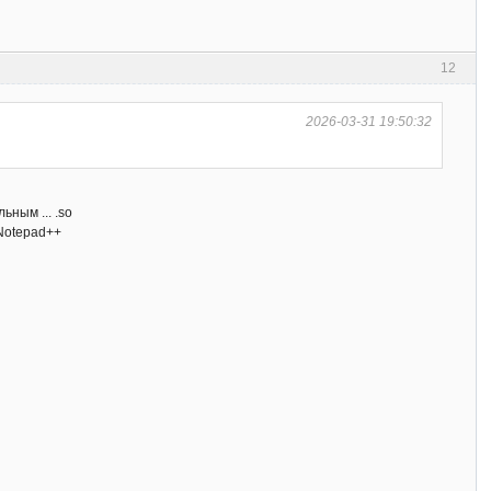
12
2026-03-31 19:50:32
ным ... .so
 Notepad++