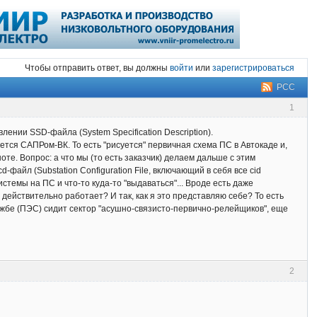
Чтобы отправить ответ, вы должны
войти
или
зарегистрироваться
РСС
1
лении SSD-файла (System Specification Description).
ется САПРом-ВК. То есть "рисуется" первичная схема ПС в Автокаде и,
те. Вопрос: а что мы (то есть заказчик) делаем дальше с этим
файл (Substation Configuration File, включающий в себя все cid
истемы на ПС и что-то куда-то "выдаваться"... Вроде есть даже
о действительно работает? И так, как я это представляю себе? То есть
лужбе (ПЭС) сидит сектор "асушно-связисто-первично-релейщиков", еще
2