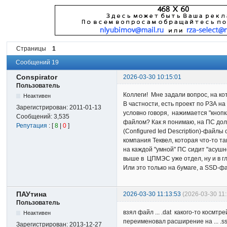
Страницы
1
Сообщений 19
Conspirator
2026-03-30 10:15:01
Пользователь
Коллеги! Мне задали вопрос, на кот
Неактивен
В частности, есть проект по РЗА н
Зарегистрирован:
2011-01-13
условно говоря, нажимается "кнопк
Сообщений:
3,535
файлом? Как я понимаю, на ПС долже
Репутация
: [
8
|
0
]
(Configured Ied Description)-файлы
компания Теквел, которая что-то та
на каждой "умной" ПС сидит "асушн
выше в ЦПМЭС уже отдел, ну и в г
Или это только на бумаге, а SSD-ф
ПАУтина
2026-03-30 11:13:53
(2026-03-30 11
Пользователь
взял файл ... .dat какого-то космтр
Неактивен
переименовал расширение на ... .s
Зарегистрирован:
2013-12-27