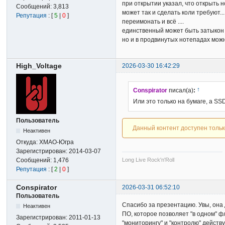
при открытии указал, что открыть н
Сообщений:
3,813
может так и сделать коли требуют...
Репутация
: [
5
|
0
]
переимонать и всё ....
единственный может быть затыкон де
но и в продвинутых нотепадах можн
High_Voltage
2026-03-30 16:42:29
↑
Conspirator
писал(а)
:
Или это только на бумаге, а S
Пользователь
Данный контент доступен толь
Неактивен
Откуда:
ХМАО-Югра
Зарегистрирован:
2014-03-07
Сообщений:
1,476
Long Live Rock'n'Roll
Репутация
: [
2
|
0
]
Conspirator
2026-03-31 06:52:10
Пользователь
Спасибо за презентацию. Увы, она д
Неактивен
ПО, которое позволяет "в одном" ф
Зарегистрирован:
2011-01-13
"мониторингу" и "контролю" действ