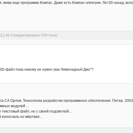
 жива еще программа Компас. Даже есть Компас-электрик. Лет30 назад, вспо
0:21:48 отредактировано ПАУтина)
SSD-файл пока никому не нужен (как Лимонадный Джо"?
га СА Орлов. Технологии разработки программного обеспечения. Питер. 2003 
ммных модулей ...
о текстовый файл, но с своей подсветкой...
 износчаль но мёртвая...