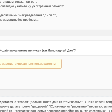
отепадом, открыл как есть
 очевидно у каго-то ну уж "странный блокнот"
сятичный знак разделения "," или "." ,
о заменить без проблем....
SD-файл пока никому не нужен (как Лимонадный Джо"?
ко зарегистрированным пользователям.
остаточно "старая" (больше 10лет, да и ПО там "вражье"...). Так и неясен во
лаконе делать проект "цифровой" ПС, начиная от "рисования" первички, выпо
ующей ПС, "сократив" полностью персонал (перейдя на ТО "по состоянию"....).