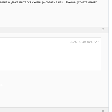
минаю, даже пытался схемы рисовать в ней. Похоже, у "механиков"
7
2026-03-30 16:42:29
г.
8