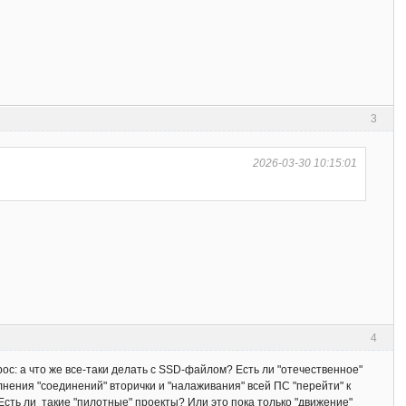
3
2026-03-30 10:15:01
4
прос: а что же все-таки делать с SSD-файлом? Есть ли "отечественное"
лнения "соединений" вторички и "налаживания" всей ПС "перейти" к
 Есть ли такие "пилотные" проекты? Или это пока только "движение"