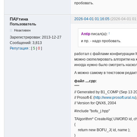
пробовать.
ПАУтина
2026-04-01 01:16:05
(2026-04-01 0
Пользователь
Неактивен
↑
Antip
писал(а)
:
Зарегистрирован:
2013-12-27
и пр. - надо пробовать.
Сообщений:
3,813
Репутация
: [
5
|
0
]
работал с файлами конфигурации 
можно скопелировать алгоритм на к
иногда нужно было смотреть наскол
А можно самому в текстовом редакт
файл ....срр:
""""
// Generated by B1_COMP (Sep 13 2
// Prosoft-E (
http://www.prosoft.ural.ru
// Version for QNX6, 2004
#include "bofu_j.hpp"
TAlgorithm* CreateAlg( UWORD id, c
{
return new BOFU_J( id, name );
}