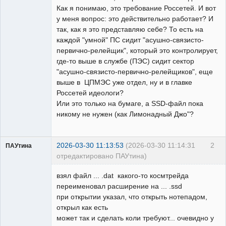
Как я понимаю, это требование Россетей. И вот
у меня вопрос: это действительно работает? И
так, как я это представляю себе? То есть на
каждой "умной" ПС сидит "асушно-связисто-
первично-релейщик", который это контролирует,
где-то выше в службе (ПЭС) сидит сектор
"асушно-связисто-первично-релейщиков", еще
выше в ЦПМЭС уже отдел, ну и в главке
Россетей идеологи?
Или это только на бумаге, а SSD-файл пока
никому не нужен (как Лимонадный Джо"?
2026-03-30 11:13:53
(2026-03-30 11:14:31
2
ПАУтина
отредактировано ПАУтина)
Пользователь
взял файл ... .dat какого-то космтрейда
Неактивен
переименовал расширение на ... .ssd
при открытии указал, что открыть нотепадом,
открыл как есть
может так и сделать коли требуют... очевидно у