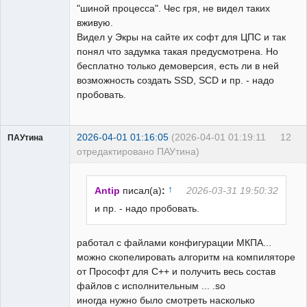
"шиной процесса". Чес гря, не видел таких
вживую.
Видел у Экры на сайте их софт для ЦПС и так
понял что задумка такая предусмотрена. Но
бесплатно только демоверсия, есть ли в ней
возможность создать SSD, SCD и пр. - надо
пробовать.
2026-04-01 01:16:05
(2026-04-01 01:19:11
12
ПАУтина
отредактировано ПАУтина)
Пользователь
Неактивен
↑
Antip
писал(а)
:
2026-03-31 19:50:32
и пр. - надо пробовать.
работал с файлами конфигурации МКПА...
можно скопелировать алгоритм на компиляторе
от Прософт для С++ и получить весь состав
файлов с исполнительным ... .so
иногда нужно было смотреть насколько