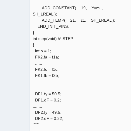
......
ADD_CONSTANT( 19, Yum_,
SH_LREAL );
ADD_TEMP( 21, z1, SH_LREAL );
END_INIT_PINS;
}
int step(void) //! STEP
{
int o = 1;
FK2.fa = f1a;
......
FK2.fc = f1c;
FK1.fb = f2b;
........
.........
DF1.fy = 50.5;
DF1.dF = 0.2;
........
DF2.fy = 49.5;
DF2.dF = 0.32;
""""