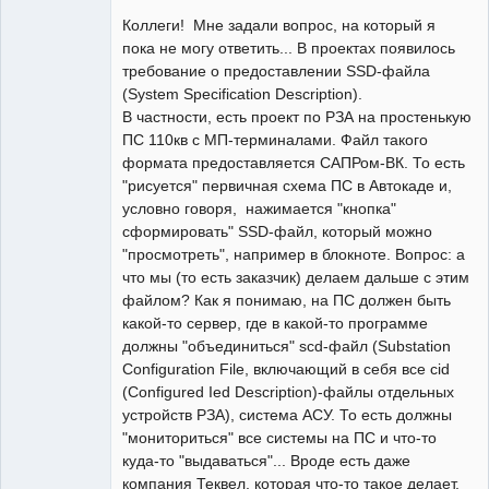
Пользователь
Коллеги! Мне задали вопрос, на который я
Неактивен
пока не могу ответить... В проектах появилось
требование о предоставлении SSD-файла
(System Specification Description).
В частности, есть проект по РЗА на простенькую
ПС 110кв с МП-терминалами. Файл такого
формата предоставляется САПРом-ВК. То есть
"рисуется" первичная схема ПС в Автокаде и,
условно говоря, нажимается "кнопка"
сформировать" SSD-файл, который можно
"просмотреть", например в блокноте. Вопрос: а
что мы (то есть заказчик) делаем дальше с этим
файлом? Как я понимаю, на ПС должен быть
какой-то сервер, где в какой-то программе
должны "объединиться" scd-файл (Substation
Configuration File, включающий в себя все cid
(Configured Ied Description)-файлы отдельных
устройств РЗА), система АСУ. То есть должны
"мониториться" все системы на ПС и что-то
куда-то "выдаваться"... Вроде есть даже
компания Теквел, которая что-то такое делает.