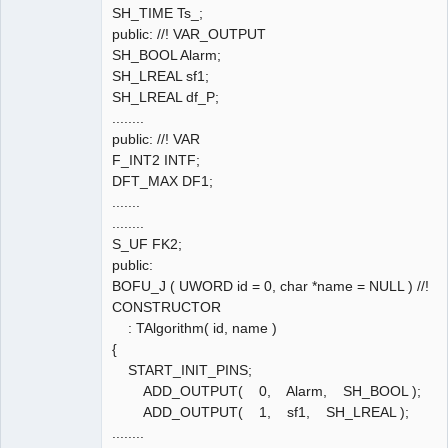
SH_TIME Ts_;
public: //! VAR_OUTPUT
SH_BOOL Alarm;
SH_LREAL sf1;
SH_LREAL df_P;
........
public: //! VAR
F_INT2 INTF;
DFT_MAX DF1;
.......
........
S_UF FK2;
public:
BOFU_J ( UWORD id = 0, char *name = NULL ) //!
CONSTRUCTOR
: TAlgorithm( id, name )
{
START_INIT_PINS;
ADD_OUTPUT( 0, Alarm, SH_BOOL );
ADD_OUTPUT( 1, sf1, SH_LREAL );
........