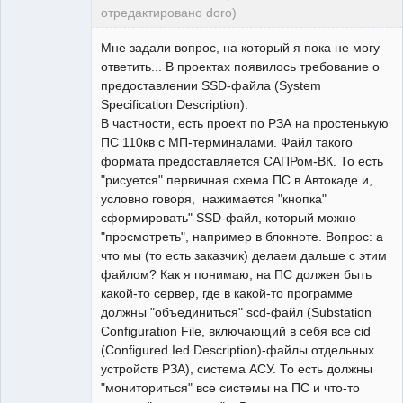
отредактировано doro)
свободный
художник
Мне задали вопрос, на который я пока не могу
Неактивен
ответить... В проектах появилось требование о
предоставлении SSD-файла (System
Specification Description).
В частности, есть проект по РЗА на простенькую
ПС 110кв с МП-терминалами. Файл такого
формата предоставляется САПРом-ВК. То есть
"рисуется" первичная схема ПС в Автокаде и,
условно говоря, нажимается "кнопка"
сформировать" SSD-файл, который можно
"просмотреть", например в блокноте. Вопрос: а
что мы (то есть заказчик) делаем дальше с этим
файлом? Как я понимаю, на ПС должен быть
какой-то сервер, где в какой-то программе
должны "объединиться" scd-файл (Substation
Configuration File, включающий в себя все cid
(Configured Ied Description)-файлы отдельных
устройств РЗА), система АСУ. То есть должны
"мониториться" все системы на ПС и что-то