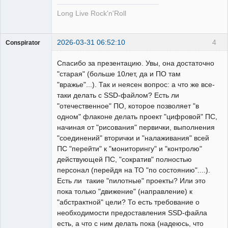
Long Live Rock'n'Roll
2026-03-31 06:52:10
4
Conspirator
Пользователь
Спасибо за презентацию. Увы, она достаточно
Неактивен
"старая" (больше 10лет, да и ПО там
"вражье"...). Так и неясен вопрос: а что же все-
таки делать с SSD-файлом? Есть ли
"отечественное" ПО, которое позволяет "в
одном" флаконе делать проект "цифровой" ПС,
начиная от "рисования" первички, выполнения
"соединений" вторички и "налаживания" всей
ПС "перейти" к "мониторингу" и "контролю"
действующей ПС, "сократив" полностью
персонал (перейдя на ТО "по состоянию"....).
Есть ли такие "пилотные" проекты? Или это
пока только "движение" (направление) к
"абстрактной" цели? То есть требование о
необходимости предоставления SSD-файла
есть, а что с ним делать пока (надеюсь, что