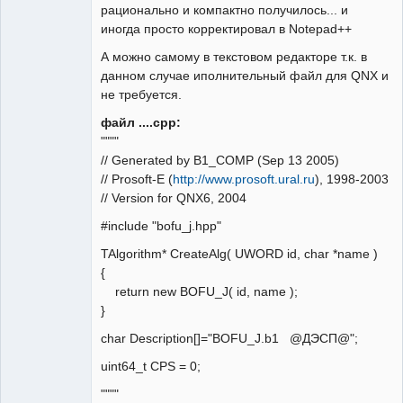
рационально и компактно получилось... и
иногда просто корректировал в Notepad++
А можно самому в текстовом редакторе т.к. в
данном случае иполнительный файл для QNX и
не требуется.
файл ....срр:
""""
// Generated by B1_COMP (Sep 13 2005)
// Prosoft-E (
http://www.prosoft.ural.ru
), 1998-2003
// Version for QNX6, 2004
#include "bofu_j.hpp"
TAlgorithm* CreateAlg( UWORD id, char *name )
{
return new BOFU_J( id, name );
}
char Description[]="BOFU_J.b1 @ДЭСП@";
uint64_t CPS = 0;
""""