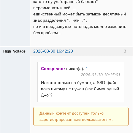
каго-то ну уж "странный блокнот"
переимонать и всё ....
единственный может быть затыкон десятичный
знак разделения "," или "." ,
но и в продвинутых нотепадах можно заменить
без проблем....
2026-03-30 16:42:29
3
High_Voltage
↑
Conspirator
писал(а)
:
2026-03-30 10:15:01
Или это только на бумаге, а SSD-файл
Пользователь
пока никому не нужен (как Лимонадный
Неактивен
Джо"?
Данный контент доступен только
зарегистрированным пользователям.