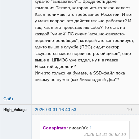
куда-то "выдаваться"... Вроде есть даже
компания Теквел, которая что-то такое делает.
Как я понимаю, это требование Россетей. И вот
у меня вопрос: это действительно работает? И
так, как я это представляю себе? То есть на
каждой "умной" ПС сидит "асушно-связисто-
первично-релейщик", который это контролирует,
где-то выше в службе (ПЭС) сидит сектор
"асушно-связисто-первично-релейщиков", еще
выше в ЦПМЭС уже отдел, ну и в главке
Россетей идеологи?
Или это только на бумаге, а SSD-файл пока
никому не нужен (как Лимонадный Джо"?
Сайт
2026-03-31 16:40:53
10
High_Voltage
↑
Conspirator
писал(а)
:
2026-03-31 06:52:10