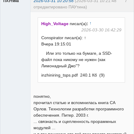
2026-03-31 10:20:58
(2026-03-31 10:21:48
7
ПАУтина
отредактировано ПАУтина)
Пользователь
Неактивен
↑
High_Voltage
писал(а)
:
2026-03-30 16:42:29
Conspirator писал(а): ↑
Вчера 19:15:01
Или это только на бумаге, а SSD-
файл пока никому не нужен (как
Лимонадный Джо"?
inzhiniring_tsps.pdf 240.1 Кб (9)
понятно,
прочитал статью и вспомнилась книга СА
Орлов. Технологии разработки программного
обеспечения. Питер. 2003 г.
... связнасть и сцепленность прораммных
модулей ...