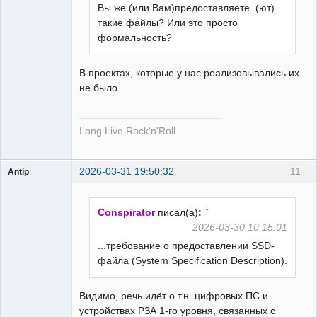
Вы же (или Вам)предоставляете (ют)
Пользователь
такие файлы? Или это просто
Неактивен
формальность?
В проектах, которые у нас реализовывались их
не было
Long Live Rock'n'Roll
2026-03-31 19:50:32
11
Antip
Пользователь
Неактивен
↑
Conspirator
писал(а)
:
2026-03-30 10:15:01
...требование о предоставлении SSD-
файла (System Specification Description).
Видимо, речь идёт о т.н. цифровых ПС и
устройствах РЗА 1-го уровня, связанных с