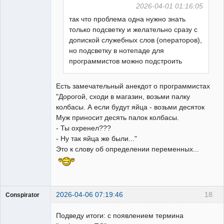
2026-04-01 01:16:05
УЖЕ
так что проблема одна нужно знать
пенсионер!
только подсветку и желательно сразу с
Неактивен
допиской служебных слов (операторов),
но подсветку в нотепаде для
программистов можно подстроить
Есть замечательный анекдот о программистах
"Дорогой, сходи в магазин, возьми палку
колбасы. А если будут яйца - возьми десяток
Муж приносит десять палок колбасы.
- Ты охренел???
- Ну так яйца же были..."
Это к слову об определении переменных...
2026-04-06 07:19:46
18
Conspirator
Пользователь
Подведу итоги: с появлением термина
Неактивен