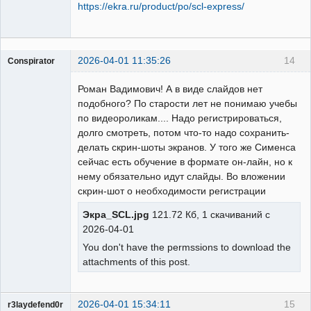
https://ekra.ru/product/po/scl-express/
2026-04-01 11:35:26
14
Conspirator
Пользователь
Роман Вадимович! А в виде слайдов нет
Неактивен
подобного? По старости лет не понимаю учебы
по видеороликам.... Надо регистрироваться,
долго смотреть, потом что-то надо сохранить-
делать скрин-шоты экранов. У того же Сименса
сейчас есть обучение в формате он-лайн, но к
нему обязательно идут слайды. Во вложении
скрин-шот о необходимости регистрации
Экра_SCL.jpg
121.72 Кб, 1 скачиваний с
2026-04-01
You don't have the permssions to download the
attachments of this post.
2026-04-01 15:34:11
15
r3laydefend0r