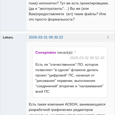
пока) непонятно? Тут же есть проектировщики,
(да и "эксплуатанты"....) Вы же (или
Вам)предоставляете (ют) такие файлы? Или
это просто формальность?
2026-03-31 08:30:22
5
Lekarь
Пользователь
Неактивен
↑
Conspirator
писал(а)
:
2026-03-31 06:52:10
Есть ли "отечественное" ПО, которое
позволяет "в одном" флаконе делать
проект "цифровой" ПС, начиная от
"рисования" первички, выполнения
"соединений" вторички и "налаживания"
всей ПС
Есть такая компания АСКОН, занимающаяся
разработкой графических редакторов
изначально, но потом стала расширять свою