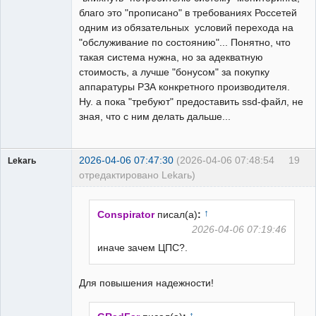
благо это "прописано" в требованиях Россетей
одним из обязательных условий перехода на
"обслуживание по состоянию"... Понятно, что
такая система нужна, но за адекватную
стоимость, а лучше "бонусом" за покупку
аппаратуры РЗА конкретного производителя.
Ну. а пока "требуют" предоставить ssd-файл, не
зная, что с ним делать дальше...
2026-04-06 07:47:30
(2026-04-06 07:48:54
19
Lekarь
отредактировано Lekarь)
Пользователь
Неактивен
↑
Conspirator
писал(а)
:
2026-04-06 07:19:46
иначе зачем ЦПС?.
Для повышения надежности!
↑