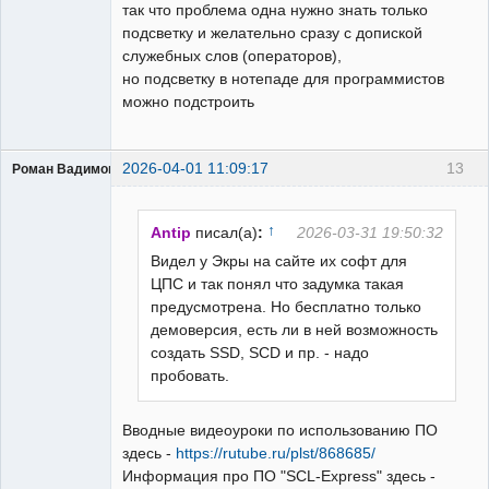
так что проблема одна нужно знать только
подсветку и желательно сразу с допиской
служебных слов (операторов),
но подсветку в нотепаде для программистов
можно подстроить
2026-04-01 11:09:17
13
Роман Вадимович
Пользователь
Неактивен
↑
Antip
писал(а)
:
2026-03-31 19:50:32
Видел у Экры на сайте их софт для
ЦПС и так понял что задумка такая
предусмотрена. Но бесплатно только
демоверсия, есть ли в ней возможность
создать SSD, SCD и пр. - надо
пробовать.
Вводные видеоуроки по использованию ПО
здесь -
https://rutube.ru/plst/868685/
Информация про ПО "SCL-Express" здесь -