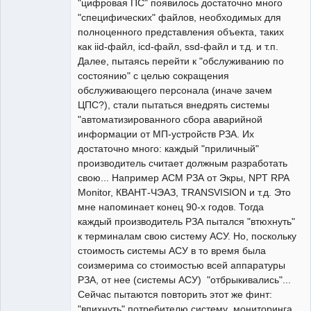
"цифровая ПС" появилось достаточно много
"специфических" файлов, необходимых для
полноценного представления объекта, таких
как iid-файл, icd-файл, ssd-файл и т.д. и т.п.
Далее, пытаясь перейти к "обслуживанию по
состоянию" с целью сокращения
обслуживающего персонала (иначе зачем
ЦПС?), стали пытаться внедрять системы
"автоматизированного сбора аварийной
информации от МП-устройств РЗА. Их
достаточно много: каждый "приличный"
производитель считает должным разработать
свою... Например АСМ РЗА от Экры, NPT RPA
Monitor, КВАНТ-ЧЭАЗ, TRANSVISION и т.д. Это
мне напоминает конец 90-х годов. Тогда
каждый производитель РЗА пытался "втюхнуть"
к терминалам свою систему АСУ. Но, поскольку
стоимость системы АСУ в то время была
соизмерима со стоимостью всей аппаратуры
РЗА, от нее (системы АСУ) "отбрыкивались"...
Сейчас пытаются повторить этот же финт:
"впихнуть" потребителю систему мониторинга,