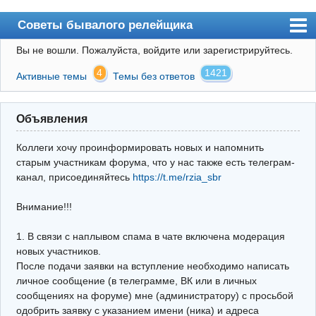
Советы бывалого релейщика
Вы не вошли.
Пожалуйста, войдите или зарегистрируйтесь.
Форум
4
1421
Активные темы
Темы без ответов
Правила
Поиск
Объявления
Регистрация
Коллеги хочу проинформировать новых и напомнить
Вход
старым участникам форума, что у нас также есть телеграм-
канал, присоединяйтесь
https://t.me/rzia_sbr
Архив
Внимание!!!
Почта
Поиск релейщика
1. В связи с наплывом спама в чате включена модерация
новых участников.
Видео РЗиА
После подачи заявки на вступление необходимо написать
личное сообщение (в телеграмме, ВК или в личных
Фотохостинг
сообщениях на форуме) мне (администратору) с просьбой
одобрить заявку с указанием имени (ника) и адреса
Телеграм