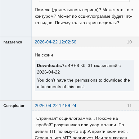
Помеха (длительность период)? Может что-то с
контуром? Может по осциллограмме будет что-
то видно. Почему только скрин осциллы?
2026-04-22 12:02:56
10
nazarenko
Пользователь
Не скрин
Неактивен
Downloads.7z
49.68 Кб, 31 скачиваний с
2026-04-22
You don't have the permssions to download the
attachments of this post.
2026-04-22 12:59:24
11
Conspirator
Пользователь
"Странная" осциллограмма... Похоже на
Неактивен
"пробой" разрядников или удар молнии. По
цепям ТН почему-то в ф.А практически нет...
Странно, что МТЗ реагирует. Или там введен