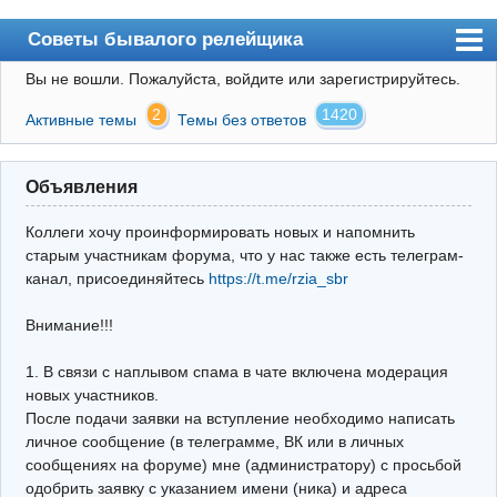
Советы бывалого релейщика
Вы не вошли.
Пожалуйста, войдите или зарегистрируйтесь.
Форум
2
1420
Активные темы
Темы без ответов
Правила
Поиск
Объявления
Регистрация
Коллеги хочу проинформировать новых и напомнить
Вход
старым участникам форума, что у нас также есть телеграм-
канал, присоединяйтесь
https://t.me/rzia_sbr
Архив
Внимание!!!
Почта
Поиск релейщика
1. В связи с наплывом спама в чате включена модерация
новых участников.
Видео РЗиА
После подачи заявки на вступление необходимо написать
личное сообщение (в телеграмме, ВК или в личных
Фотохостинг
сообщениях на форуме) мне (администратору) с просьбой
одобрить заявку с указанием имени (ника) и адреса
Телеграм