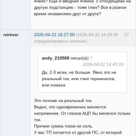
ячеек? Ещё и вводная ячейка с отходящими на
другую подстанцию - тоже глюк? Все в разное
время независимо друг от друга?
2026-04-22 16:27:00
(2026-04-22 16:29:09
17
retriever
отредактировано retriever)
Пользователь
Неактивен
↑
andy_210568
писал(а)
:
2026-04-22 14:43:33
Да, 2-3 мсек, не больше. Явно это не
реальный ток, или глюк терминалов,
или помеха
Это похоже на реальный ток.
Видно, что одновременно меняется
напряжение. От глюков АЦП бы менялся только
ток.
Причем сумма токов не ноль.
У вас ТП питается от другой ПС, от которой