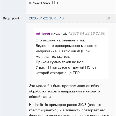
отходят еще ТП?
2026-04-22 16:45:43
18
Drop_point
Пользователь
Неактивен
↑
retriever
писал(а)
:
2026-04-22 16:27:00
Это похоже на реальный ток.
Видно, что одновременно меняется
напряжение. От глюков АЦП бы
менялся только ток.
Причем сумма токов не ноль.
У вас ТП питается от другой ПС, от
которой отходят еще ТП?
Это могла бы быть программная ошибка
обработки токов и напряжений в какой-то
общей части.
Но Ia+Ib+Ic примерно равно 3I0/3 (разные
коэффициенты?) и в точности повторяет его
форму, это явно свидетельствует о процессе в