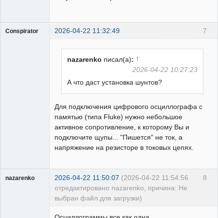
2026-04-22 11:32:49
7
Conspirator
Пользователь
Неактивен
↑
nazarenko
писал(а)
:
2026-04-22 10:27:23
А что даст установка шунтов?
Для подключения цифрового осциллографа с
памятью (типа Fluke) нужно небольшое
активное сопротивление, к которому Вы и
подключите щупы... "Пишется" не ток, а
напряжение на резисторе в токовых цепях.
2026-04-22 11:50:07
(2026-04-22 11:54:56
8
nazarenko
отредактировано nazarenko, причина: Не
выбран файл для загрузки)
Пользователь
Осциллограммы все как одна.
Неактивен