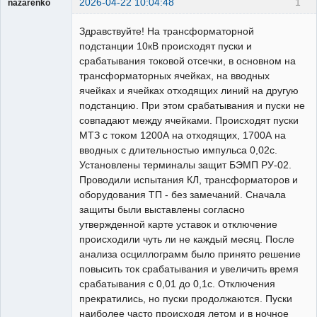
2026-04-22 10:04:48
1
nazarenko
Пользователь
Здравствуйте! На трансформаторной
Неактивен
подстанции 10кВ происходят пуски и
срабатывания токовой отсечки, в основном на
трансформаторных ячейках, на вводных
ячейках и ячейках отходящих линий на другую
подстанцию. При этом срабатывания и пуски не
совпадают между ячейками. Происходят пуски
МТЗ с током 1200А на отходящих, 1700А на
вводных с длительностью импульса 0,02с.
Установлены терминалы защит БЭМП РУ-02.
Проводили испытания КЛ, трансформаторов и
оборудования ТП - без замечаний. Сначала
защиты были выставлены согласно
утвержденной карте уставок и отключение
происходили чуть ли не каждый месяц. После
анализа осциллограмм было принято решение
повысить ток срабатывания и увеличить время
срабатывания с 0,01 до 0,1с. Отключения
прекратились, но пуски продолжаются. Пуски
наиболее часто происходя летом и в ночное