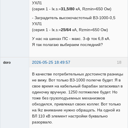
УХЛ1
(серия 1 - Iк.з.=
31,5/80
кА, Rzmin=650 Ом)
- Заградитель высокочастотный ВЗ-1000-0,5
УХЛ1
(серия 1 - Iк.з.=
25/64
кА, Rzmin=650 Ом)
У нас на шинах ПС - макс. 3-ф ток 6,8 кА.
Я так полагаю выбираем последний?
2026-05-25 18:49:57
18
doro
свободный
художник
В качестве потребительных достоинств разницы
Неактивен
не вижу. Вот только ВЗ-1000 полегче будет. Я в
свое время на кабельный барабан затаскивал в
одиночку вручную. 1250 потяжелее будет. Но
тоже без грузоподъемных механизмов
обходился, привлекал своих коллег. Вот только
на Ikz внимание нужно обращать. На одной из
ВЛ 110 кВ элемент настройки буквально
разорвало.