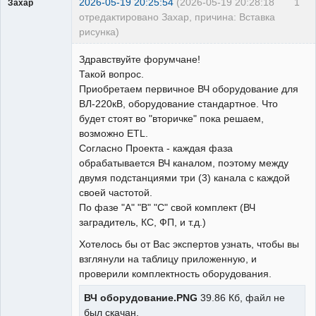
2026-05-19 20:25:54
(2026-05-19 20:28:18
1
Захар
отредактировано Захар, причина: Вставка
рисунка)
Пользователь
Здравствуйте форумчане!
Неактивен
Такой вопрос.
Приобретаем первичное ВЧ оборудование для
ВЛ-220кВ, оборудование стандартное. Что
будет стоят во "вторичке" пока решаем,
возможно ETL.
Согласно Проекта - каждая фаза
обрабатывается ВЧ каналом, поэтому между
двумя подстанциями три (3) канала с каждой
своей частотой.
По фазе "А" "В" "С" свой комплект (ВЧ
заградитель, КС, ФП, и т.д.)
Хотелось бы от Вас экспертов узнать, чтобы вы
взглянули на таблицу приложенную, и
проверили комплектность оборудования.
ВЧ оборудование.PNG
39.86 Кб, файл не
был скачан.