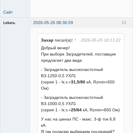
Сайт
2026-05-26 08:36:59
19
Lekarь
Пользователь
Неактивен
↑
Захар
писал(а)
:
2026-05-25 18:13:22
Добрый вечер!
При выборе Заградителей, поставщик
предлагает два вида:
- Заградитель высокочастотный
ВЗ-1250-0,5 УХЛ1
(серия 1 - Iк.з.=
31,5/80
кА, Rzmin=650
Ом)
- Заградитель высокочастотный
ВЗ-1000-0,5 УХЛ1
(серия 1 - Iк.з.=
25/64
кА, Rzmin=650 Ом)
У нас на шинах ПС - макс. 3-ф ток 6,8
кА.
Я так полагаю выбираем последний?