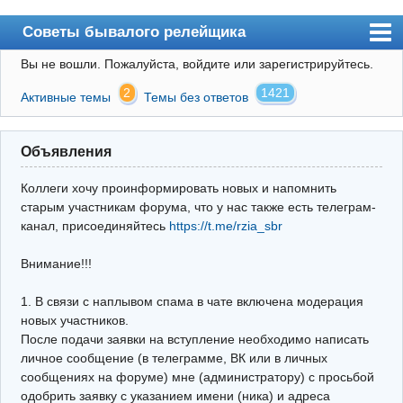
Советы бывалого релейщика
Вы не вошли.
Пожалуйста, войдите или зарегистрируйтесь.
Форум
2
1421
Активные темы
Темы без ответов
Правила
Поиск
Объявления
Регистрация
Коллеги хочу проинформировать новых и напомнить
Вход
старым участникам форума, что у нас также есть телеграм-
канал, присоединяйтесь
https://t.me/rzia_sbr
Архив
Внимание!!!
Почта
Поиск релейщика
1. В связи с наплывом спама в чате включена модерация
новых участников.
Видео РЗиА
После подачи заявки на вступление необходимо написать
личное сообщение (в телеграмме, ВК или в личных
Фотохостинг
сообщениях на форуме) мне (администратору) с просьбой
одобрить заявку с указанием имени (ника) и адреса
Телеграм