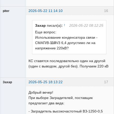
2026-05-22 11:14:10
16
piter
Пользователь
Неактивен
↑
Захар
писал(а)
:
2026-05-22 08:12:25
Еще вопрос:
Использование конденсатора связи -
СМАП/В-
110
V3 6,4 допустимо ли на
напряжение 220кВ?
КС ставятся последовательно один на другой
(один с выводом, другой без). Получаем 220 кВ
2026-05-25 18:13:22
17
Захар
Пользователь
Добрый вечер!
Неактивен
При выборе Заградителей, поставщик
предлагает два вида:
- Заградитель высокочастотный ВЗ-1250-0,5