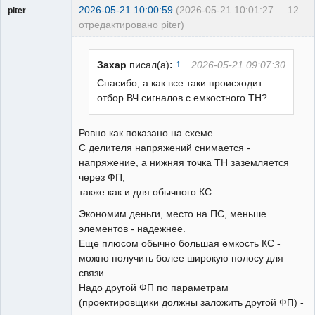
2026-05-21 10:00:59
(2026-05-21 10:01:27
12
piter
отредактировано piter)
Пользователь
Неактивен
↑
Захар
писал(а)
:
2026-05-21 09:07:30
Спасибо, а как все таки происходит
отбор ВЧ сигналов с емкостного ТН?
Ровно как показано на схеме.
С делителя напряжений снимается -
напряжение, а нижняя точка ТН заземляется
через ФП,
также как и для обычного КС.
Экономим деньги, место на ПС, меньше
элементов - надежнее.
Еще плюсом обычно большая емкость КС -
можно получить более широкую полосу для
связи.
Надо другой ФП по параметрам
(проектировщики должны заложить другой ФП) -