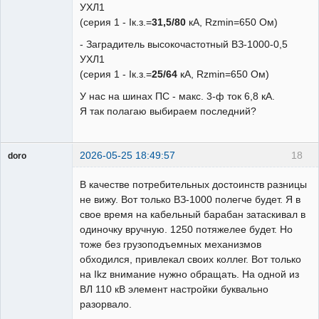
УХЛ1
(серия 1 - Iк.з.=
31,5/80
кА, Rzmin=650 Ом)
- Заградитель высокочастотный ВЗ-1000-0,5
УХЛ1
(серия 1 - Iк.з.=
25/64
кА, Rzmin=650 Ом)
У нас на шинах ПС - макс. 3-ф ток 6,8 кА.
Я так полагаю выбираем последний?
2026-05-25 18:49:57
18
doro
свободный
художник
В качестве потребительных достоинств разницы
Неактивен
не вижу. Вот только ВЗ-1000 полегче будет. Я в
свое время на кабельный барабан затаскивал в
одиночку вручную. 1250 потяжелее будет. Но
тоже без грузоподъемных механизмов
обходился, привлекал своих коллег. Вот только
на Ikz внимание нужно обращать. На одной из
ВЛ 110 кВ элемент настройки буквально
разорвало.