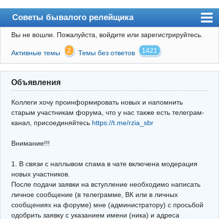
Советы бывалого релейщика
Вы не вошли.
Пожалуйста, войдите или зарегистрируйтесь.
Форум
2
1421
Активные темы
Темы без ответов
Правила
Поиск
Объявления
Регистрация
Коллеги хочу проинформировать новых и напомнить
Вход
старым участникам форума, что у нас также есть телеграм-
канал, присоединяйтесь
https://t.me/rzia_sbr
Архив
Внимание!!!
Почта
Поиск релейщика
1. В связи с наплывом спама в чате включена модерация
новых участников.
Видео РЗиА
После подачи заявки на вступление необходимо написать
личное сообщение (в телеграмме, ВК или в личных
Фотохостинг
сообщениях на форуме) мне (администратору) с просьбой
одобрить заявку с указанием имени (ника) и адреса
Телеграм