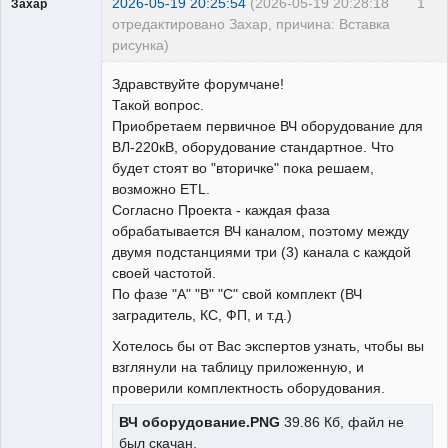
2026-05-19 20:25:54
(2026-05-19 20:28:18
1
Захар
отредактировано Захар, причина: Вставка
рисунка)
Пользователь
Здравствуйте форумчане!
Неактивен
Такой вопрос.
Приобретаем первичное ВЧ оборудование для
ВЛ-220кВ, оборудование стандартное. Что
будет стоят во "вторичке" пока решаем,
возможно ETL.
Согласно Проекта - каждая фаза
обрабатывается ВЧ каналом, поэтому между
двумя подстанциями три (3) канала с каждой
своей частотой.
По фазе "А" "В" "С" свой комплект (ВЧ
заградитель, КС, ФП, и т.д.)
Хотелось бы от Вас экспертов узнать, чтобы вы
взглянули на таблицу приложенную, и
проверили комплектность оборудования.
ВЧ оборудование.PNG
39.86 Кб, файл не
был скачан.