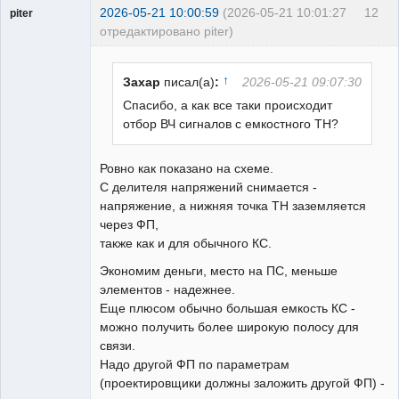
2026-05-21 10:00:59
(2026-05-21 10:01:27
12
piter
отредактировано piter)
Пользователь
Неактивен
↑
Захар
писал(а)
:
2026-05-21 09:07:30
Спасибо, а как все таки происходит
отбор ВЧ сигналов с емкостного ТН?
Ровно как показано на схеме.
С делителя напряжений снимается -
напряжение, а нижняя точка ТН заземляется
через ФП,
также как и для обычного КС.
Экономим деньги, место на ПС, меньше
элементов - надежнее.
Еще плюсом обычно большая емкость КС -
можно получить более широкую полосу для
связи.
Надо другой ФП по параметрам
(проектировщики должны заложить другой ФП) -