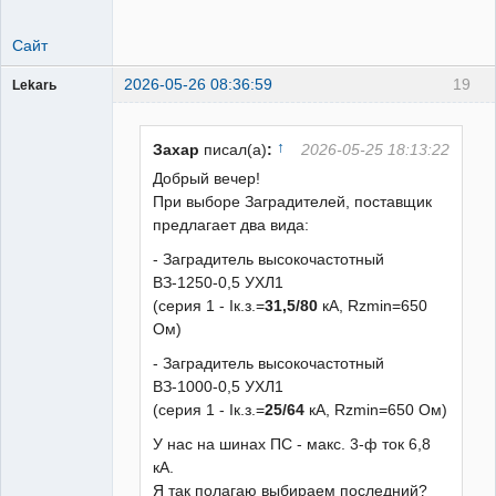
Сайт
2026-05-26 08:36:59
19
Lekarь
Пользователь
Неактивен
↑
Захар
писал(а)
:
2026-05-25 18:13:22
Добрый вечер!
При выборе Заградителей, поставщик
предлагает два вида:
- Заградитель высокочастотный
ВЗ-1250-0,5 УХЛ1
(серия 1 - Iк.з.=
31,5/80
кА, Rzmin=650
Ом)
- Заградитель высокочастотный
ВЗ-1000-0,5 УХЛ1
(серия 1 - Iк.з.=
25/64
кА, Rzmin=650 Ом)
У нас на шинах ПС - макс. 3-ф ток 6,8
кА.
Я так полагаю выбираем последний?