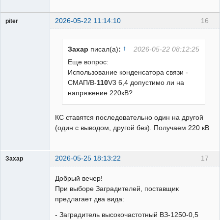
2026-05-22 11:14:10
16
piter
Пользователь
Неактивен
↑
Захар
писал(а)
:
2026-05-22 08:12:25
Еще вопрос:
Использование конденсатора связи -
СМАП/В-
110
V3 6,4 допустимо ли на
напряжение 220кВ?
КС ставятся последовательно один на другой
(один с выводом, другой без). Получаем 220 кВ
2026-05-25 18:13:22
17
Захар
Пользователь
Добрый вечер!
Неактивен
При выборе Заградителей, поставщик
предлагает два вида:
- Заградитель высокочастотный ВЗ-1250-0,5