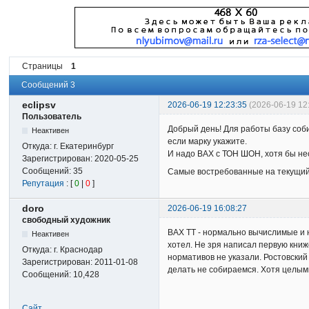
Страницы
1
Сообщений 3
eclipsv
2026-06-19 12:23:35
(2026-06-19 12
Пользователь
Добрый день! Для работы базу соб
Неактивен
если марку укажите.
Откуда:
г. Екатеринбург
И надо ВАХ с ТОН ШОН, хотя бы не
Зарегистрирован:
2020-05-25
Сообщений:
35
Самые востребованные на текущий 
Репутация
: [
0
|
0
]
doro
2026-06-19 16:08:27
свободный художник
ВАХ ТТ - нормально вычислимые и 
Неактивен
хотел. Не зря написал первую книж
Откуда:
г. Краснодар
нормативов не указали. Ростовский
Зарегистрирован:
2011-01-08
делать не собираемся. Хотя целым
Сообщений:
10,428
Сайт