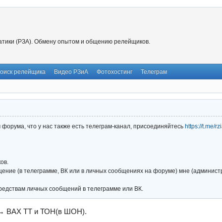
тики (РЗА). Обмену опытом и общению релейщиков.
оиск релейщика
Видео РЗиА
Фотохостинг
Телеграм
форума, что у нас также есть телеграм-канал, присоединяйтесь
https://t.me/r
ов.
ние (в телеграмме, ВК или в личных сообщениях на форуме) мне (администра
редствам личных сообщений в телеграмме или ВК.
→
ВАХ ТТ и ТОН(в ШОН).