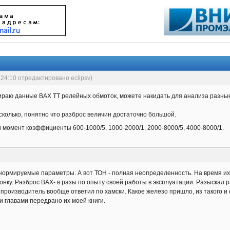
:24:10 отредактировано eclipsv)
ираю данные ВАХ ТТ релейных обмоток, можете накидать для анализа разные
сколько, понятно что разброс величин достаточно большой.
момент коэффициенты 600-1000/5, 1000-2000/1, 2000-8000/5, 4000-8000/1.
нормируемые параметры. А вот ТОН - полная неопределенность. На время их 
онку. Разброс ВАХ- в разы по опыту своей работы в эксплуатации. Разыскал 
 производитель вообще ответил по хамски. Какое железо пришло, из такого и с
и главами передрано их моей книги.