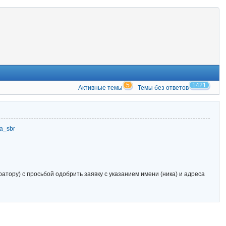
5
1421
Активные темы
Темы без ответов
zia_sbr
тору) с просьбой одобрить заявку с указанием имени (ника) и адреса