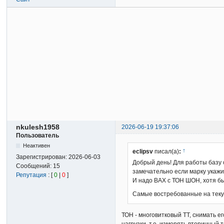
nkulesh1958
2026-06-19 19:37:06
Пользователь
Неактивен
↑
eclipsv
писал(а)
:
Зарегистрирован:
2026-06-03
Добрый день! Для работы базу
Сообщений:
15
замечательно если марку укажи
Репутация
: [
0
|
0
]
И надо ВАХ с ТОН ШОН, хотя бы
Самые востребованные на текущ
ТОН - многовитковый ТТ, снимать 