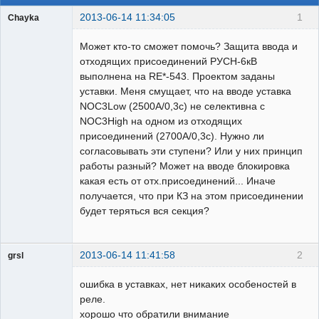
2013-06-14 11:34:05
1
Chayka
Пользователь
Может кто-то сможет помочь? Защита ввода и
Неактивен
отходящих присоединений РУСН-6кВ
выполнена на RE*-543. Проектом заданы
уставки. Меня смущает, что на вводе уставка
NOC3Low (2500А/0,3с) не селективна с
NOC3High на одном из отходящих
присоединений (2700А/0,3с). Нужно ли
согласовывать эти ступени? Или у них принцип
работы разный? Может на вводе блокировка
какая есть от отх.присоединений... Иначе
получается, что при КЗ на этом присоединении
будет теряться вся секция?
2013-06-14 11:41:58
2
grsl
Администратор
ошибка в уставках, нет никаких особеностей в
Неактивен
реле.
хорошо что обратили внимание