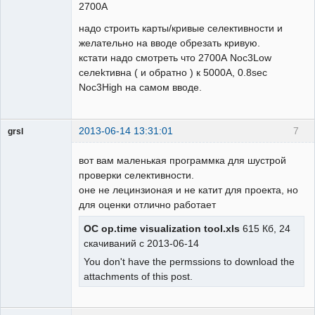
2700А
надо строить карты/кривые селективности и
желательно на вводе обрезать кривую.
кстати надо смотреть что 2700А Noc3Low
селеkтивна ( и обратно ) к 5000A, 0.8sec
Noc3High на самом вводе.
2013-06-14 13:31:01
7
grsl
Администратор
вот вам маленькая программка для шустрой
Неактивен
проверки селективности.
оне не лецинзионая и не катит для проекта, но
для оценки отлично работает
OC op.time visualization tool.xls
615 Кб, 24
скачиваний с 2013-06-14
You don't have the permssions to download the
attachments of this post.