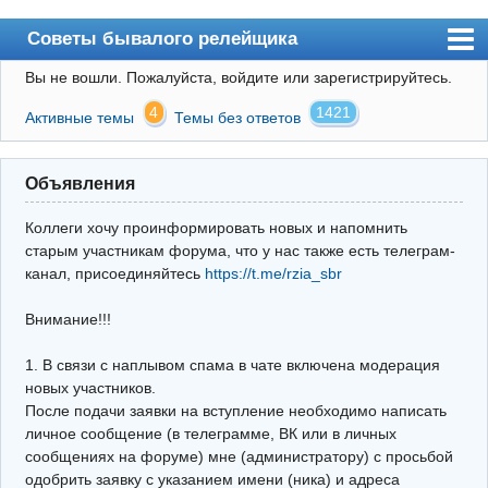
Советы бывалого релейщика
Вы не вошли.
Пожалуйста, войдите или зарегистрируйтесь.
Форум
4
1421
Активные темы
Темы без ответов
Правила
Поиск
Объявления
Регистрация
Коллеги хочу проинформировать новых и напомнить
Вход
старым участникам форума, что у нас также есть телеграм-
канал, присоединяйтесь
https://t.me/rzia_sbr
Архив
Внимание!!!
Почта
Поиск релейщика
1. В связи с наплывом спама в чате включена модерация
новых участников.
Видео РЗиА
После подачи заявки на вступление необходимо написать
личное сообщение (в телеграмме, ВК или в личных
Фотохостинг
сообщениях на форуме) мне (администратору) с просьбой
одобрить заявку с указанием имени (ника) и адреса
Телеграм