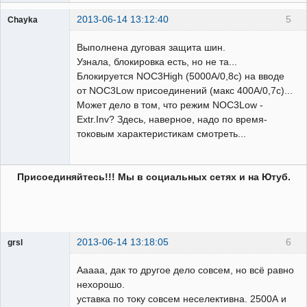
2013-06-14 13:12:40
5
Chayka
Пользователь
Выполнена дуговая защита шин.
Неактивен
Узнала, блокировка есть, но не та...
Блокируется NOC3High (5000А/0,8с) на вводе
от NOC3Low присоединений (макс 400А/0,7с)...
Может дело в том, что режим NOC3Low -
Extr.Inv? Здесь, наверное, надо по время-
токовым характеристикам смотреть...
Присоединяйтесь!!! Мы в социальных сетях и на Ютуб.
2013-06-14 13:18:05
6
grsl
Администратор
Ааааа, дак то другое дело совсем, но всё равно
Неактивен
нехорошо.
уставка по току совсем неселективна. 2500А и