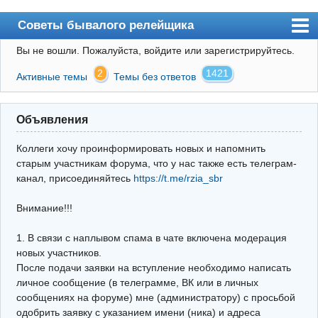
Советы бывалого релейщика
Вы не вошли.
Пожалуйста, войдите или зарегистрируйтесь.
Форум
2
1421
Активные темы
Темы без ответов
Правила
Поиск
Объявления
Регистрация
Коллеги хочу проинформировать новых и напомнить
Вход
старым участникам форума, что у нас также есть телеграм-
канал, присоединяйтесь
https://t.me/rzia_sbr
Архив
Внимание!!!
Почта
Поиск релейщика
1. В связи с наплывом спама в чате включена модерация
новых участников.
Видео РЗиА
После подачи заявки на вступление необходимо написать
личное сообщение (в телеграмме, ВК или в личных
Фотохостинг
сообщениях на форуме) мне (администратору) с просьбой
одобрить заявку с указанием имени (ника) и адреса
Телеграм