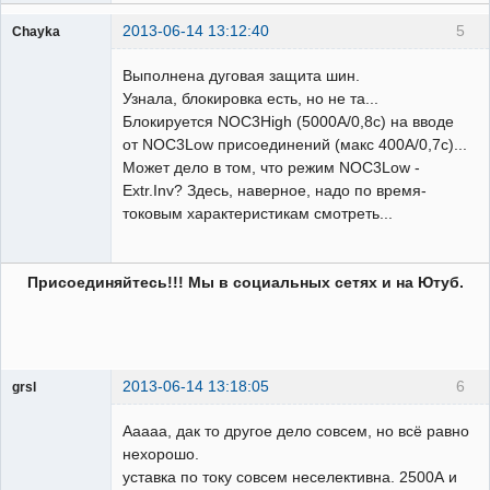
2013-06-14 13:12:40
5
Chayka
Пользователь
Выполнена дуговая защита шин.
Неактивен
Узнала, блокировка есть, но не та...
Блокируется NOC3High (5000А/0,8с) на вводе
от NOC3Low присоединений (макс 400А/0,7с)...
Может дело в том, что режим NOC3Low -
Extr.Inv? Здесь, наверное, надо по время-
токовым характеристикам смотреть...
Присоединяйтесь!!! Мы в социальных сетях и на Ютуб.
2013-06-14 13:18:05
6
grsl
Администратор
Ааааа, дак то другое дело совсем, но всё равно
Неактивен
нехорошо.
уставка по току совсем неселективна. 2500А и