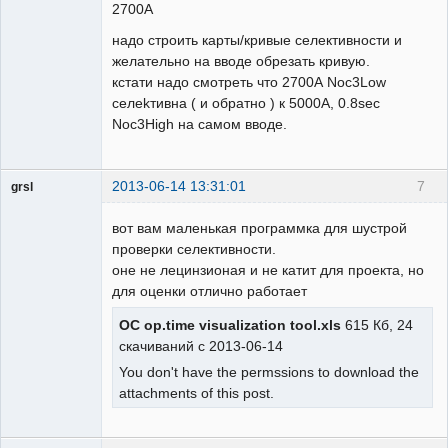
2700А
надо строить карты/кривые селективности и
желательно на вводе обрезать кривую.
кстати надо смотреть что 2700А Noc3Low
селеkтивна ( и обратно ) к 5000A, 0.8sec
Noc3High на самом вводе.
2013-06-14 13:31:01
7
grsl
Администратор
вот вам маленькая программка для шустрой
Неактивен
проверки селективности.
оне не лецинзионая и не катит для проекта, но
для оценки отлично работает
OC op.time visualization tool.xls
615 Кб, 24
скачиваний с 2013-06-14
You don't have the permssions to download the
attachments of this post.