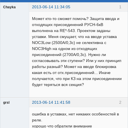
2013-06-14 11:34:05
1
Chayka
Пользователь
Может кто-то сможет помочь? Защита ввода и
Неактивен
отходящих присоединений РУСН-6кВ
выполнена на RE*-543. Проектом заданы
уставки. Меня смущает, что на вводе уставка
NOC3Low (2500А/0,3с) не селективна с
NOC3High на одном из отходящих
присоединений (2700А/0,3с). Нужно ли
согласовывать эти ступени? Или у них принцип
работы разный? Может на вводе блокировка
какая есть от отх.присоединений... Иначе
получается, что при КЗ на этом присоединении
будет теряться вся секция?
2013-06-14 11:41:58
2
grsl
Администратор
ошибка в уставках, нет никаких особеностей в
Неактивен
реле.
хорошо что обратили внимание