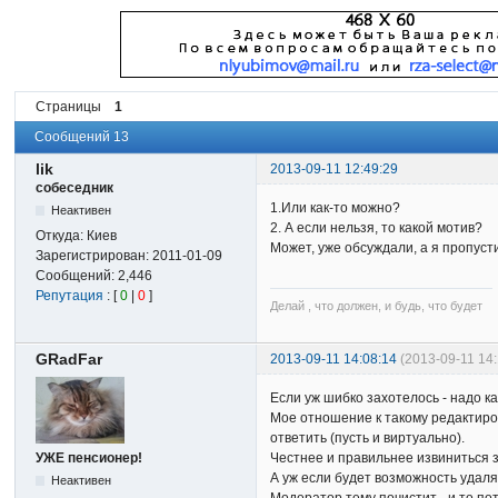
Страницы
1
Сообщений 13
lik
2013-09-11 12:49:29
собеседник
1.Или как-то можно?
Неактивен
2. А если нельзя, то какой мотив?
Откуда:
Киев
Может, уже обсуждали, а я пропуст
Зарегистрирован:
2011-01-09
Сообщений:
2,446
Репутация
: [
0
|
0
]
Делай , что должен, и будь, что будет
GRadFar
2013-09-11 14:08:14
(2013-09-11 14
Если уж шибко захотелось - надо ка
Мое отношение к такому редактиров
ответить (пусть и виртуально).
УЖЕ пенсионер!
Честнее и правильнее извиниться з
А уж если будет возможность удалят
Неактивен