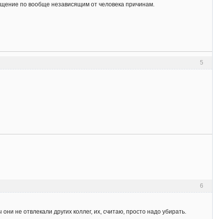
общение по вообще независящим от человека причинам.
5
6
они не отвлекали других коллег, их, считаю, просто надо убирать.