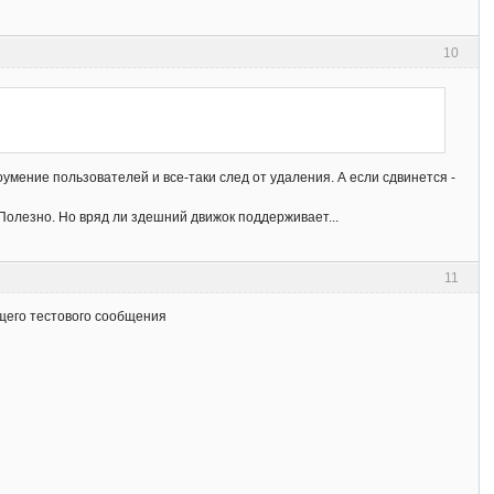
10
умение пользователей и все-таки след от удаления. А если сдвинется -
. Полезно. Но вряд ли здешний движок поддерживает...
11
ущего тестового сообщения