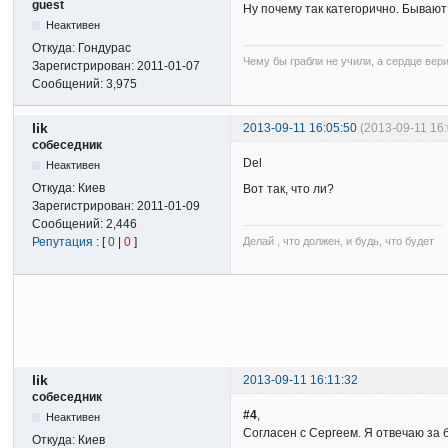
guest
Ну почему так категорично. Бываю
Неактивен
Откуда:
Гондурас
Чему бы грабли не учили, а сердце вер
Зарегистрирован:
2011-01-07
Сообщений:
3,975
lik
2013-09-11 16:05:50
(2013-09-11 16
собеседник
Del
Неактивен
Откуда:
Киев
Вот так, что ли?
Зарегистрирован:
2011-01-09
Сообщений:
2,446
Репутация
: [
0
|
0
]
Делай , что должен, и будь, что будет
lik
2013-09-11 16:11:32
собеседник
#4
,
Неактивен
Согласен с Сергеем. Я отвечаю за 
Откуда:
Киев