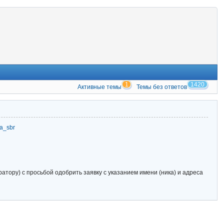
1
1420
Активные темы
Темы без ответов
zia_sbr
тору) с просьбой одобрить заявку с указанием имени (ника) и адреса