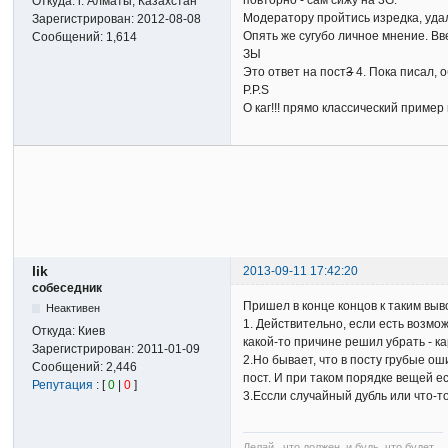
повторно - сам сижу на 3G.
Откуда:
г. Алматы, Казахстан
Модератору пройтись изредка, удали
Зарегистрирован:
2012-08-08
Опять же сугубо личное мнение. Вв
Сообщений:
1,614
ЗЫ
Это ответ на пост
3
4. Пока писал, 
P.P.S
О каг!!! прямо классический пример 
lik
2013-09-11 17:42:20
собеседник
Пришел в конце концов к таким выв
Неактивен
1. Действительно, если есть возмож
Откуда:
Киев
какой-то причине решил убрать - ка
Зарегистрирован:
2011-01-09
2.Но бывает, что в посту грубые ош
Сообщений:
2,446
пост. И при таком порядке вещей е
Репутация
: [
0
|
0
]
3.Ессли случайный дубль или что-то
Делай , что должен, и будь, что будет