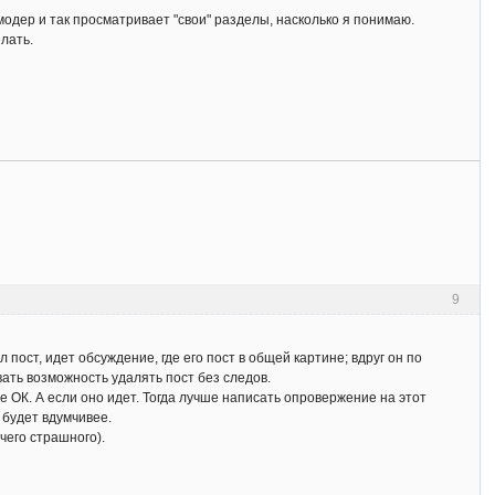
 модер и так просматривает "свои" разделы, насколько я понимаю.
елать.
9
пост, идет обсуждение, где его пост в общей картине; вдруг он по
вать возможность удалять пост без следов.
се ОК. А если оно идет. Тогда лучше написать опровержение на этот
 будет вдумчивее.
чего страшного).