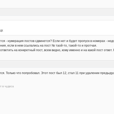
цу.
я - нумерация постов сдвинется? Если нет и будет пропуск в номерах - недо
ния, если в нем ссылались на пост № таой-то, такой-то и протчая.
ответить на конкретный пост, всем видно, кому именно и на какой пост ответ
ся. Только что попробовал. Этот пост был 12, стал 11 при удалении предыд
ит в чудеса