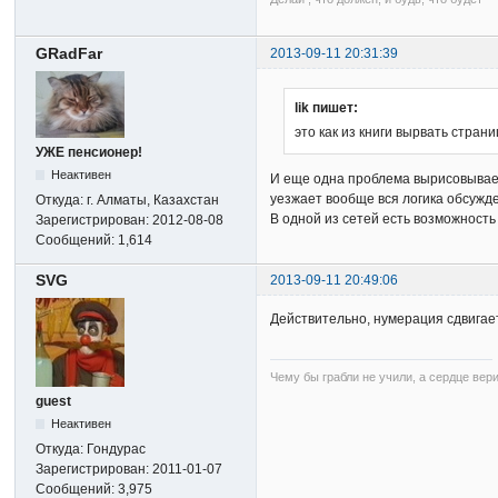
GRadFar
2013-09-11 20:31:39
lik пишет:
это как из книги вырвать страни
УЖЕ пенсионер!
Неактивен
И еще одна проблема вырисовываетс
уезжает вообще вся логика обсужде
Откуда:
г. Алматы, Казахстан
В одной из сетей есть возможность 
Зарегистрирован:
2012-08-08
Сообщений:
1,614
SVG
2013-09-11 20:49:06
Действительно, нумерация сдвигает
Чему бы грабли не учили, а сердце вер
guest
Неактивен
Откуда:
Гондурас
Зарегистрирован:
2011-01-07
Сообщений:
3,975