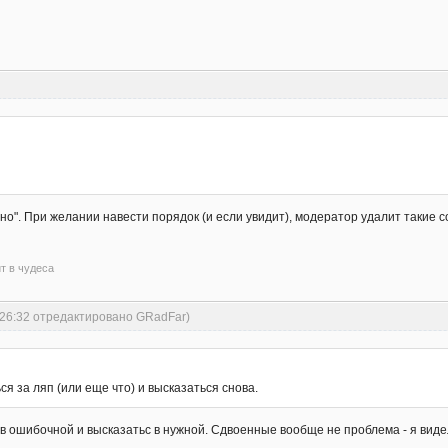
ено". При желании навести порядок (и если увидит), модератор удалит такие 
ит в чудеса
:26:32 отредактировано GRadFar)
я за ляп (или еще что) и высказаться снова.
 в ошибочной и высказатьс в нужной. Сдвоенные вообще не проблема - я видел