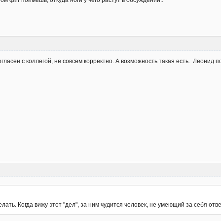
ом фиг поймешь, откуда ноги у чего растут в обсуждении..
гласен с коллегой, не совсем корректно. А возможность такая есть. Леонид п
ать. Когда вижу этот "дел", за ним чудится человек, не умеющий за себя отве