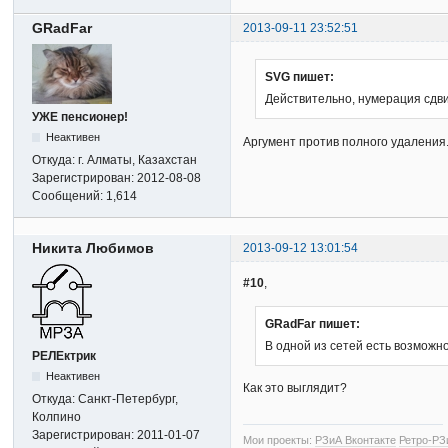
GRadFar
2013-09-11 23:52:51
SVG пишет:
Действительно, нумерация сдви
УЖЕ пенсионер!
Неактивен
Аргумент против полного удаления. 
Откуда:
г. Алматы, Казахстан
Зарегистрирован:
2012-08-08
Сообщений:
1,614
Никита Любимов
2013-09-12 13:01:54
#10
,
GRadFar пишет:
В одной из сетей есть возможно
РЕЛЕктрик
Неактивен
Как это выглядит?
Откуда:
Санкт-Петербург,
Колпино
Зарегистрирован:
2011-01-07
Мои проекты:
РЗиА Вконтакте
Ретро-РЗ