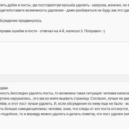
ть дубли и посты, где постскриптум просьба удалить - нагрузка, конечно, но
едете/оставите возможность удаления - даже разбираться не буду, как это сд
обсуждение продвинулось
правки ошибки в посте - отвечал на 4-й, написал 3. Поправил :-)
одам.
ность бесследно удалять посты, то возможна такая ситуация: человек написал 
ртина нарушилась...это как из книги вырвать страницу. Согласен, лучше не да
ибки, и этот пост лучше удалить. И, если обсуждения по нему еще не было - в
сть больше самодисциплины: человек, зная, что следы от его поста останутся,
 подобное, то и вправду можно удалять и делать пометку, что пост удален (ни