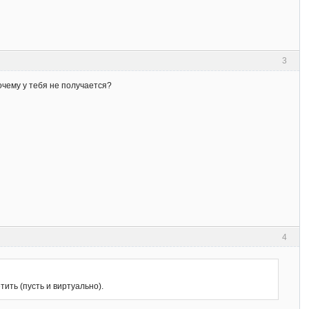
3
очему у тебя не получается?
4
тить (пусть и виртуально).