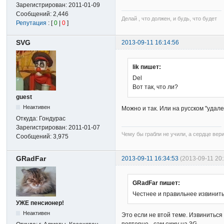
Зарегистрирован:
2011-01-09
Сообщений:
2,446
Делай , что должен, и будь, что будет
Репутация
: [
0
|
0
]
SVG
2013-09-11 16:14:56
lik пишет:
Del
Вот так, что ли?
guest
Неактивен
Можно и так. Или на русском "удал
Откуда:
Гондурас
Зарегистрирован:
2011-01-07
Чему бы грабли не учили, а сердце вер
Сообщений:
3,975
GRadFar
2013-09-11 16:34:53
(2013-09-11 20
GRadFar пишет:
Честнее и правильнее извинитьс
УЖЕ пенсионер!
Неактивен
Это если не втой теме. Извиниться