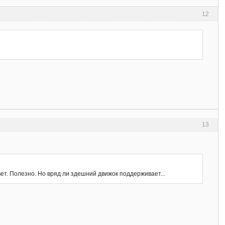
12
13
вет. Полезно. Но вряд ли здешний движок поддерживает...