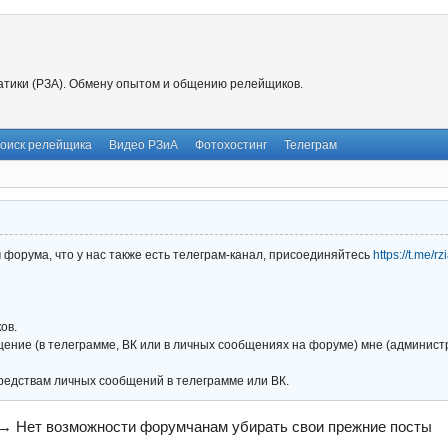
тики (РЗА). Обмену опытом и общению релейщиков.
оиск релейщика
Видео РЗиА
Фотохостинг
Телеграм
форума, что у нас также есть телеграм-канал, присоединяйтесь
https://t.me/r
ов.
ние (в телеграмме, ВК или в личных сообщениях на форуме) мне (администра
редствам личных сообщений в телеграмме или ВК.
→
Нет возможности форумчанам убирать свои прежние посты