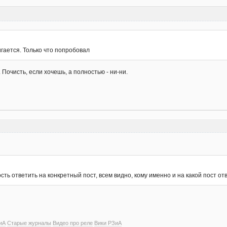
гается. Только что попробовал
Почисть, если хочешь, а полностью - ни-ни.
сть ответить на конкретный пост, всем видно, кому именно и на какой пост от
иА
Старые журналы
Видео про реле
Вики РЗиА