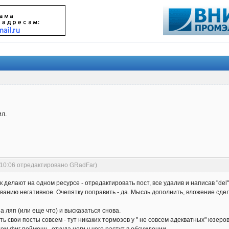
ил.
:10:06 отредактировано GRadFar)
к делают на одном ресурсе - отредактировать пост, все удалив и написав "del
анию негативное. Очепятку поправить - да. Мысль дополнить, вложение сделат
а ляп (или еще что) и высказаться снова.
ь свои посты совсем - тут никаких тормозов у " не совсем адекватных" юзеров