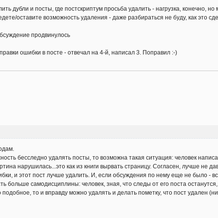
ть дубли и посты, где постскриптум просьба удалить - нагрузка, конечно, но
едете/оставите возможность удаления - даже разбираться не буду, как это сд
обсуждение продвинулось
правки ошибки в посте - отвечал на 4-й, написал 3. Поправил :-)
одам.
ность бесследно удалять посты, то возможна такая ситуация: человек написал 
ртина нарушилась...это как из книги вырвать страницу. Согласен, лучше не да
ибки, и этот пост лучше удалить. И, если обсуждения по нему еще не было - в
сть больше самодисциплины: человек, зная, что следы от его поста останутся,
 подобное, то и вправду можно удалять и делать пометку, что пост удален (ни