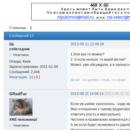
Страницы
1
Сообщений 13
lik
2013-09-11 12:49:29
собеседник
1.Или как-то можно?
Неактивен
2. А если нельзя, то какой мотив?
Откуда:
Киев
Может, уже обсуждали, а я пропуст
Зарегистрирован:
2011-01-09
Сообщений:
2,446
Репутация
: [
0
|
0
]
Делай , что должен, и будь, что будет
GRadFar
2013-09-11 14:08:14
(2013-09-11 14
Если уж шибко захотелось - надо ка
Мое отношение к такому редактиров
ответить (пусть и виртуально).
УЖЕ пенсионер!
Честнее и правильнее извиниться з
А уж если будет возможность удалят
Неактивен