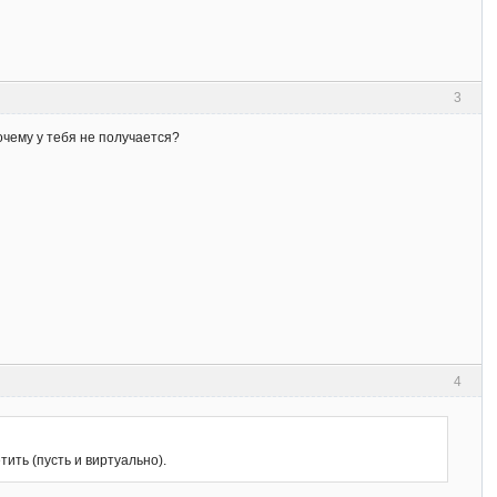
3
очему у тебя не получается?
4
тить (пусть и виртуально).