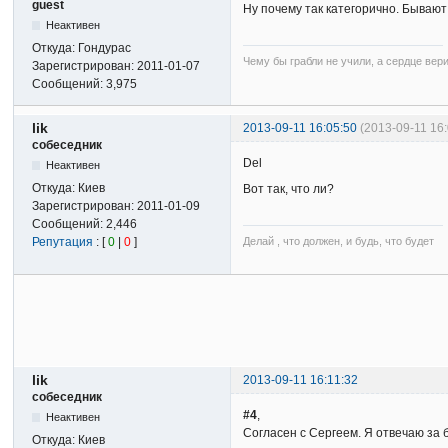
guest
Ну почему так категорично. Бываю
Неактивен
Откуда:
Гондурас
Чему бы грабли не учили, а сердце вер
Зарегистрирован:
2011-01-07
Сообщений:
3,975
lik
2013-09-11 16:05:50
(2013-09-11 16
собеседник
Del
Неактивен
Откуда:
Киев
Вот так, что ли?
Зарегистрирован:
2011-01-09
Сообщений:
2,446
Репутация
: [
0
|
0
]
Делай , что должен, и будь, что будет
lik
2013-09-11 16:11:32
собеседник
#4
,
Неактивен
Согласен с Сергеем. Я отвечаю за 
Откуда:
Киев