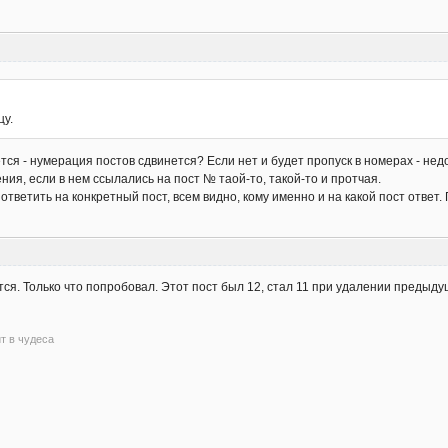
цу.
я - нумерация постов сдвинется? Если нет и будет пропуск в номерах - недо
ния, если в нем ссылались на пост № таой-то, такой-то и протчая.
ответить на конкретный пост, всем видно, кому именно и на какой пост ответ
ся. Только что попробовал. Этот пост был 12, стал 11 при удалении предыд
ит в чудеса