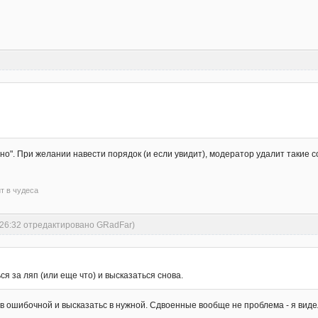
ено". При желании навести порядок (и если увидит), модератор удалит такие 
ит в чудеса
:26:32 отредактировано GRadFar)
я за ляп (или еще что) и высказаться снова.
 в ошибочной и высказатьс в нужной. Сдвоенные вообще не проблема - я видел