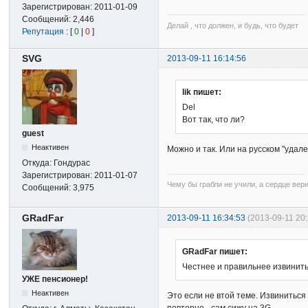
Зарегистрирован:
2011-01-09
Сообщений:
2,446
Делай , что должен, и будь, что будет
Репутация
: [
0
|
0
]
SVG
2013-09-11 16:14:56
lik пишет:
Del
Вот так, что ли?
guest
Неактивен
Можно и так. Или на русском "удал
Откуда:
Гондурас
Зарегистрирован:
2011-01-07
Чему бы грабли не учили, а сердце вер
Сообщений:
3,975
GRadFar
2013-09-11 16:34:53
(2013-09-11 20
GRadFar пишет:
Честнее и правильнее извинитьс
УЖЕ пенсионер!
Неактивен
Это если не втой теме. Извиниться