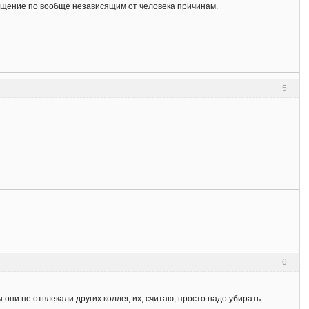
общение по вообще независящим от человека причинам.
5
6
они не отвлекали других коллег, их, считаю, просто надо убирать.