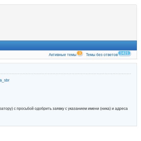
3
1421
Активные темы
Темы без ответов
zia_sbr
тору) с просьбой одобрить заявку с указанием имени (ника) и адреса