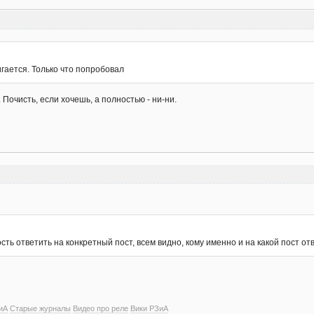
гается. Только что попробовал
Почисть, если хочешь, а полностью - ни-ни.
сть ответить на конкретный пост, всем видно, кому именно и на какой пост от
иА
Старые журналы
Видео про реле
Вики РЗиА