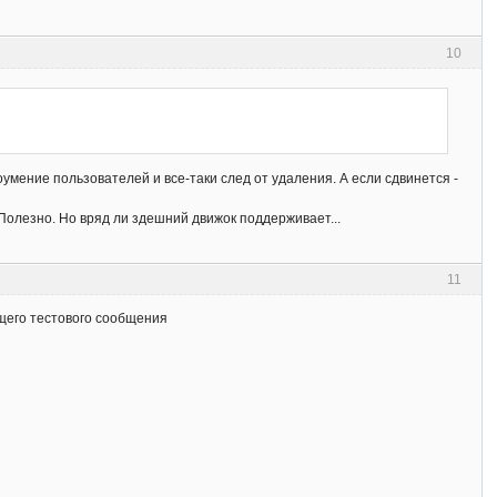
10
умение пользователей и все-таки след от удаления. А если сдвинется -
. Полезно. Но вряд ли здешний движок поддерживает...
11
ущего тестового сообщения