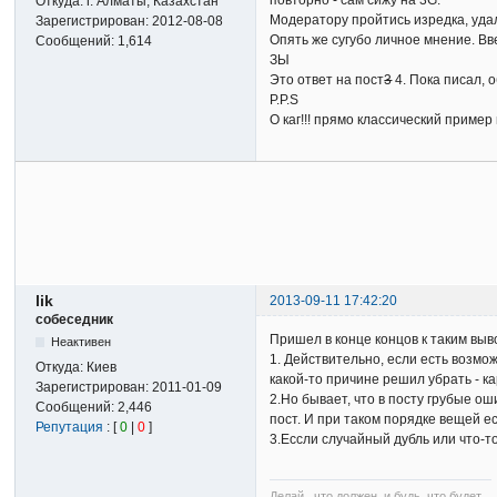
повторно - сам сижу на 3G.
Откуда:
г. Алматы, Казахстан
Модератору пройтись изредка, удали
Зарегистрирован:
2012-08-08
Опять же сугубо личное мнение. Вв
Сообщений:
1,614
ЗЫ
Это ответ на пост
3
4. Пока писал, 
P.P.S
О каг!!! прямо классический пример 
lik
2013-09-11 17:42:20
собеседник
Пришел в конце концов к таким выв
Неактивен
1. Действительно, если есть возмож
Откуда:
Киев
какой-то причине решил убрать - ка
Зарегистрирован:
2011-01-09
2.Но бывает, что в посту грубые ош
Сообщений:
2,446
пост. И при таком порядке вещей е
Репутация
: [
0
|
0
]
3.Ессли случайный дубль или что-то
Делай , что должен, и будь, что будет