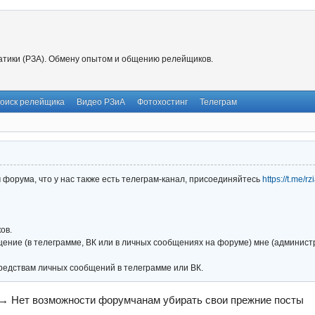
тики (РЗА). Обмену опытом и общению релейщиков.
оиск релейщика
Видео РЗиА
Фотохостинг
Телеграм
форума, что у нас также есть телеграм-канал, присоединяйтесь
https://t.me/r
ов.
ние (в телеграмме, ВК или в личных сообщениях на форуме) мне (администра
редствам личных сообщений в телеграмме или ВК.
→
Нет возможности форумчанам убирать свои прежние посты