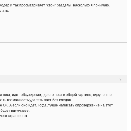
 модер и так просматривает "свои" разделы, насколько я понимаю.
елать.
9
пост, идет обсуждение, где его пост в общей картине; вдруг он по
вать возможность удалять пост без следов.
се ОК. А если оно идет. Тогда лучше написать опровержение на этот
 будет вдумчивее.
чего страшного).