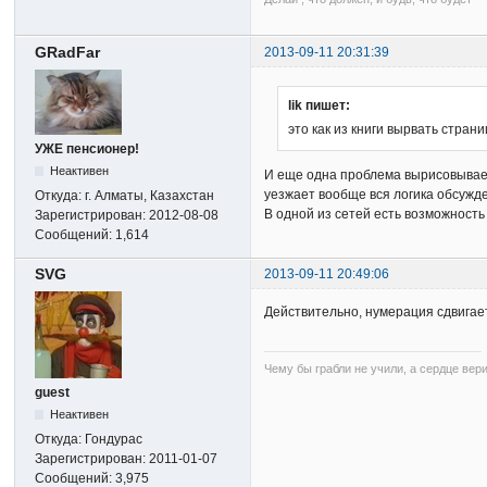
GRadFar
2013-09-11 20:31:39
lik пишет:
это как из книги вырвать страни
УЖЕ пенсионер!
Неактивен
И еще одна проблема вырисовываетс
уезжает вообще вся логика обсужде
Откуда:
г. Алматы, Казахстан
В одной из сетей есть возможность 
Зарегистрирован:
2012-08-08
Сообщений:
1,614
SVG
2013-09-11 20:49:06
Действительно, нумерация сдвигает
Чему бы грабли не учили, а сердце вер
guest
Неактивен
Откуда:
Гондурас
Зарегистрирован:
2011-01-07
Сообщений:
3,975