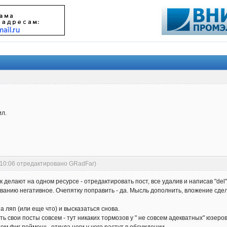
ил.
:10:06 отредактировано GRadFar)
к делают на одном ресурсе - отредактировать пост, все удалив и написав "del
анию негативное. Очепятку поправить - да. Мысль дополнить, вложение сделат
а ляп (или еще что) и высказаться снова.
ь свои посты совсем - тут никаких тормозов у " не совсем адекватных" юзеров