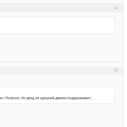
12
13
вет. Полезно. Но вряд ли здешний движок поддерживает...