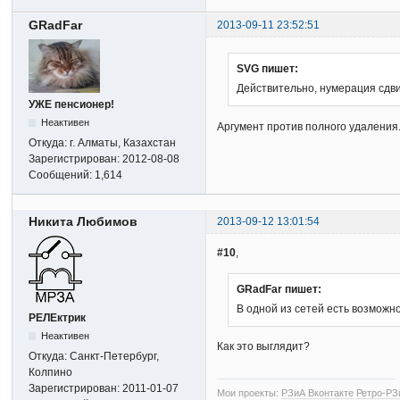
GRadFar
2013-09-11 23:52:51
SVG пишет:
Действительно, нумерация сдви
УЖЕ пенсионер!
Неактивен
Аргумент против полного удаления. 
Откуда:
г. Алматы, Казахстан
Зарегистрирован:
2012-08-08
Сообщений:
1,614
Никита Любимов
2013-09-12 13:01:54
#10
,
GRadFar пишет:
В одной из сетей есть возможно
РЕЛЕктрик
Неактивен
Как это выглядит?
Откуда:
Санкт-Петербург,
Колпино
Зарегистрирован:
2011-01-07
Мои проекты:
РЗиА Вконтакте
Ретро-РЗ