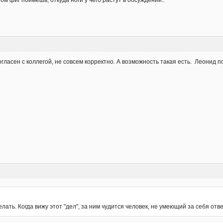
ом фиг поймешь, откуда ноги у чего растут в обсуждении..
гласен с коллегой, не совсем корректно. А возможность такая есть. Леонид п
ать. Когда вижу этот "дел", за ним чудится человек, не умеющий за себя отве