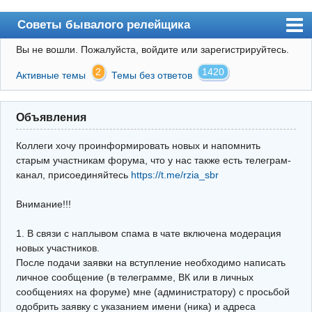
Советы бывалого релейщика
Вы не вошли.
Пожалуйста, войдите или зарегистрируйтесь.
Форум
2
1420
Активные темы
Темы без ответов
Правила
Поиск
Объявления
Регистрация
Коллеги хочу проинформировать новых и напомнить
Вход
старым участникам форума, что у нас также есть телеграм-
канал, присоединяйтесь
https://t.me/rzia_sbr
Архив
Внимание!!!
Почта
Поиск релейщика
1. В связи с наплывом спама в чате включена модерация
новых участников.
Видео РЗиА
После подачи заявки на вступление необходимо написать
личное сообщение (в телеграмме, ВК или в личных
Фотохостинг
сообщениях на форуме) мне (администратору) с просьбой
одобрить заявку с указанием имени (ника) и адреса
Телеграм