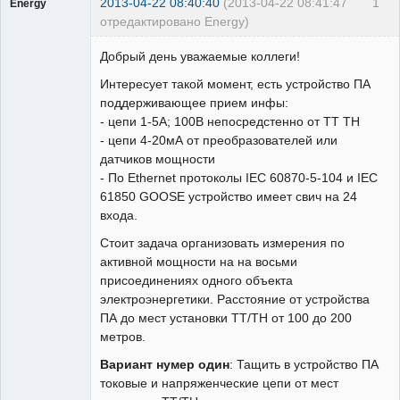
2013-04-22 08:40:40
(2013-04-22 08:41:47
1
Energy
отредактировано Energy)
Пользователь
Добрый день уважаемые коллеги!
Неактивен
Интересует такой момент, есть устройство ПА
поддерживающее прием инфы:
- цепи 1-5А; 100В непосредстенно от ТТ ТН
- цепи 4-20мА от преобразователей или
датчиков мощности
- По Ethernet протоколы IEC 60870-5-104 и IEC
61850 GOOSE устройство имеет свич на 24
входа.
Стоит задача организовать измерения по
активной мощности на на восьми
присоединениях одного объекта
электроэнергетики. Расстояние от устройства
ПА до мест установки ТТ/ТН от 100 до 200
метров.
Вариант нумер один
: Тащить в устройство ПА
токовые и напряженческие цепи от мест