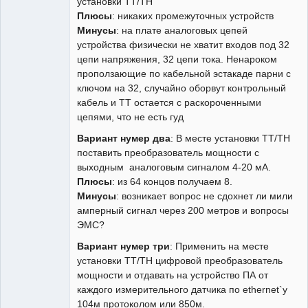
установки ТТ/ТН
Плюсы
: никаких промежуточных устройств
Минусы
: на плате аналоговых цепей
устройства физически не хватит входов под 32
цепи напряжения, 32 цепи тока. Ненароком
проползающие по кабельной эстакаде парни с
ключом на 32, случайно оборвут контрольный
кабель и ТТ остается с раскороченными
цепями, что не есть гуд
Вариант нумер два
: В месте установки ТТ/ТН
поставить преобразователь мощности с
выходным аналоговым сигналом 4-20 мА.
Плюсы
: из 64 концов получаем 8.
Минусы
: возникает вопрос не сдохнет ли мили
амперный сигнал через 200 метров и вопросы
ЭМС?
Вариант нумер три
: Применить на месте
установки ТТ/ТН цифровой преобразователь
мощности и отдавать на устройство ПА от
каждого измерительного датчика по ethernet`у
104м протоколом или 850м.