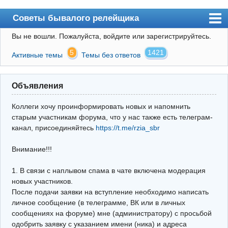
Советы бывалого релейщика
Вы не вошли.
Пожалуйста, войдите или зарегистрируйтесь.
Форум
5
1421
Активные темы
Темы без ответов
Правила
Поиск
Объявления
Регистрация
Коллеги хочу проинформировать новых и напомнить
Вход
старым участникам форума, что у нас также есть телеграм-
канал, присоединяйтесь
https://t.me/rzia_sbr
Архив
Внимание!!!
Почта
Поиск релейщика
1. В связи с наплывом спама в чате включена модерация
новых участников.
Видео РЗиА
После подачи заявки на вступление необходимо написать
личное сообщение (в телеграмме, ВК или в личных
Фотохостинг
сообщениях на форуме) мне (администратору) с просьбой
одобрить заявку с указанием имени (ника) и адреса
Телеграм