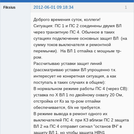
2012-06-01 09:18:34
1
Fiksius
Пользователь
Доброго времения суток, коллеги!
Неактивен
Ситуация: ПС 1 и ПС 2 соединены двумя ВЛ
через транзитную ПС 4. Обычное в таких
сутациях подключение основных защит ВЛ (на
сумму токов выключателя и ремонтной
перемычки). На ВЛ 1 отпайка с мощным тр-
ром.
Рассчитываю уставки защит линий
(рассматриваю уставки ВЛ упрощенно т.к.
интересует не конкретная ситуация, а как
поступать в таких случаях в общем):
В нормальном режиме работы ПС 4 (через СВ):
уставка по Х ВЛ 1 по двойному охвату 20 Ом,
отстройка от Кз за тр-ром отпайки
обеспечивается, б/к не требуется.
В режиме вывода в ремонт одного их
выключателей ПС 4: при КЗ вблизи ПС 2 защита
ВЛ 2 на ПС 4 отправит сигнал "останов ВЧ" в
защиту ВЛ 1, но чтобы защита НВЧ1