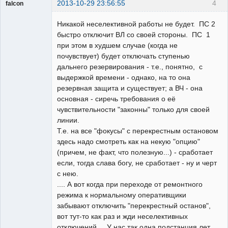
2013-10-29 23:56:55
4
falcon
guest
Никакой неселективной работы не будет. ПС 2
Неактивен
быстро отключит ВЛ со своей стороны. ПС 1
при этом в худшем случае (когда не
почувствует) будет отключать ступенью
дальнего резервирования - т.е., понятно, с
выдержкой времени - однако, на то она
резервная защита и существует; а ВЧ - она
основная - сиречь требования о её
чувствительности "законны" только для своей
линии.
Т.е. на все "фокусы" с перекрестным остановом
здесь надо смотреть как на некую "опцию"
(причем, не факт, что полезную...) - сработает
если, тогда слава богу, не сработает - ну и черт
с нею.
.... А вот когда при переходе от ремонтного
режима к нормальному оперативщики
забывают отключить "перекрестный останов",
вот тут-то как раз и жди неселективных
отключений.... У нас так одна подстанция лет