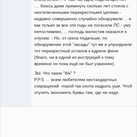
.... боюсь даже прикинуть сколько лет стояла с
неотключенными перекрестными цепями -
недавно совершенно случайно обнаружили ... и
как только за все эти годы не погасили ПС - уму
непостижимо, ... господь милостив оказался к
олухам. - Но, от греха подальше, по
обнаружении этой "засады" тут же и упразднили
тот перекрестный останов к едрене фене
(благо, ни в одной из инструкций к тому
времени он пока ещё не был узаконен).
ЗЫ. Что такое "б/к" ?
P.P.S. ... всем любителям нестандартных
сокращений порой так охота надрать уши. Чтоб
отучить экономить буквы там, где не надо.