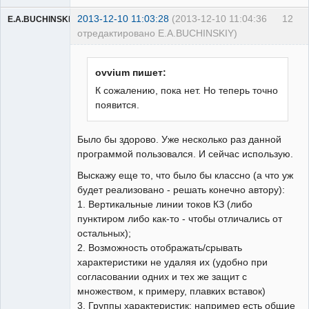
2013-12-10 11:03:28
(2013-12-10 11:04:36
12
E.A.BUCHINSKIY
отредактировано E.A.BUCHINSKIY)
ovvium пишет:
К сожалению, пока нет. Но теперь точно
появится.
Пользователь
Неактивен
Было бы здорово. Уже несколько раз данной
программой пользовался. И сейчас использую.
Выскажу еще то, что было бы классно (а что уж
будет реализовано - решать конечно автору):
1. Вертикальные линии токов КЗ (либо
пунктиром либо как-то - чтобы отличались от
остальных);
2. Возможность отображать/срывать
характеристики не удаляя их (удобно при
согласовании одних и тех же защит с
множеством, к примеру, плавких вставок)
3. Группы характеристик: например есть общие