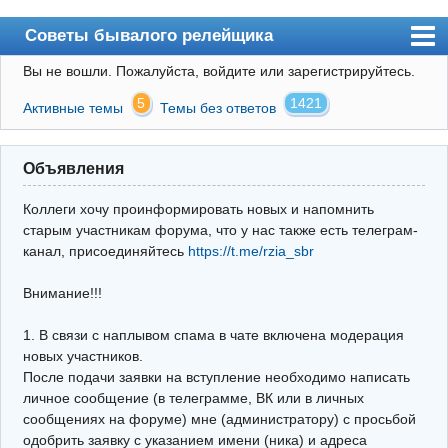
Советы бывалого релейщика
Вы не вошли.
Пожалуйста, войдите или зарегистрируйтесь.
Форум
5
1421
Активные темы
Темы без ответов
Правила
Поиск
Объявления
Регистрация
Коллеги хочу проинформировать новых и напомнить
Вход
старым участникам форума, что у нас также есть телеграм-
канал, присоединяйтесь
https://t.me/rzia_sbr
Архив
Внимание!!!
Почта
Поиск релейщика
1. В связи с наплывом спама в чате включена модерация
новых участников.
Видео РЗиА
После подачи заявки на вступление необходимо написать
личное сообщение (в телеграмме, ВК или в личных
Фотохостинг
сообщениях на форуме) мне (администратору) с просьбой
одобрить заявку с указанием имени (ника) и адреса
Телеграм