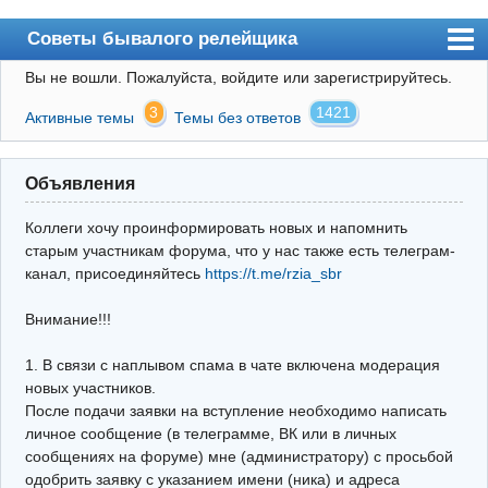
Советы бывалого релейщика
Вы не вошли.
Пожалуйста, войдите или зарегистрируйтесь.
Форум
3
1421
Активные темы
Темы без ответов
Правила
Поиск
Объявления
Регистрация
Коллеги хочу проинформировать новых и напомнить
Вход
старым участникам форума, что у нас также есть телеграм-
канал, присоединяйтесь
https://t.me/rzia_sbr
Архив
Внимание!!!
Почта
Поиск релейщика
1. В связи с наплывом спама в чате включена модерация
новых участников.
Видео РЗиА
После подачи заявки на вступление необходимо написать
личное сообщение (в телеграмме, ВК или в личных
Фотохостинг
сообщениях на форуме) мне (администратору) с просьбой
одобрить заявку с указанием имени (ника) и адреса
Телеграм