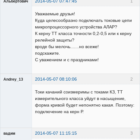
2014-05-07 07:47:45
1
Альбертович
Пользователь
Уважаемые друзья!
Неактивен
Куда целесообразно подключать токовые цепи
микропроцессорного устройства АЛАР?
К керну ТТ класса точности 0,2-0,5 или к керну
релейной защиты?
вроде бы мелочь.......но всеже!
подскажите.
С уважением и с праздниками!
2014-05-07 08:10:06
2
Andrey_13
Проектировщик
Токи качаний соизмеримы с токами КЗ, ТТ
Неактивен
измерительного класса уйдут в насыщение,
форма кривой будет непонятно какая. Поэтому:
подключение на керн Р.
2014-05-07 11:15:15
3
вадим
Проектировщик