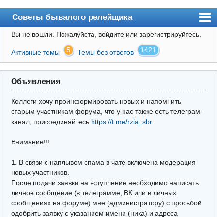
Советы бывалого релейщика
Вы не вошли.
Пожалуйста, войдите или зарегистрируйтесь.
Форум
5
1421
Активные темы
Темы без ответов
Правила
Поиск
Объявления
Регистрация
Коллеги хочу проинформировать новых и напомнить
Вход
старым участникам форума, что у нас также есть телеграм-
канал, присоединяйтесь
https://t.me/rzia_sbr
Архив
Внимание!!!
Почта
Поиск релейщика
1. В связи с наплывом спама в чате включена модерация
новых участников.
Видео РЗиА
После подачи заявки на вступление необходимо написать
личное сообщение (в телеграмме, ВК или в личных
Фотохостинг
сообщениях на форуме) мне (администратору) с просьбой
одобрить заявку с указанием имени (ника) и адреса
Телеграм