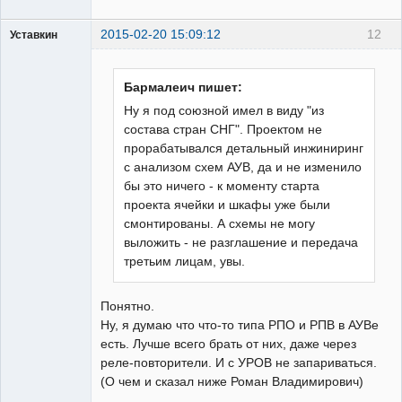
2015-02-20 15:09:12
12
Уставкин
Пользователь
Неактивен
Бармалеич пишет:
Ну я под союзной имел в виду "из
состава стран СНГ". Проектом не
прорабатывался детальный инжиниринг
с анализом схем АУВ, да и не изменило
бы это ничего - к моменту старта
проекта ячейки и шкафы уже были
смонтированы. А схемы не могу
выложить - не разглашение и передача
третьим лицам, увы.
Понятно.
Ну, я думаю что что-то типа РПО и РПВ в АУВе
есть. Лучше всего брать от них, даже через
реле-повторители. И с УРОВ не запариваться.
(О чем и сказал ниже Роман Владимирович)