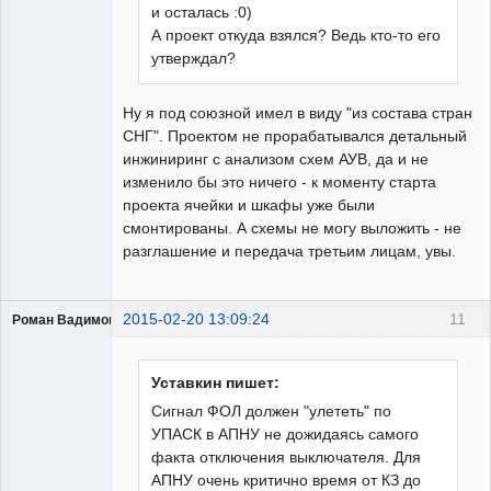
и осталась :0)
А проект откуда взялся? Ведь кто-то его
утверждал?
Ну я под союзной имел в виду "из состава стран
СНГ". Проектом не прорабатывался детальный
инжиниринг с анализом схем АУВ, да и не
изменило бы это ничего - к моменту старта
проекта ячейки и шкафы уже были
смонтированы. А схемы не могу выложить - не
разглашение и передача третьим лицам, увы.
2015-02-20 13:09:24
11
Роман Вадимович
Пользователь
Неактивен
Уставкин пишет:
Сигнал ФОЛ должен "улететь" по
УПАСК в АПНУ не дожидаясь самого
факта отключения выключателя. Для
АПНУ очень критично время от КЗ до