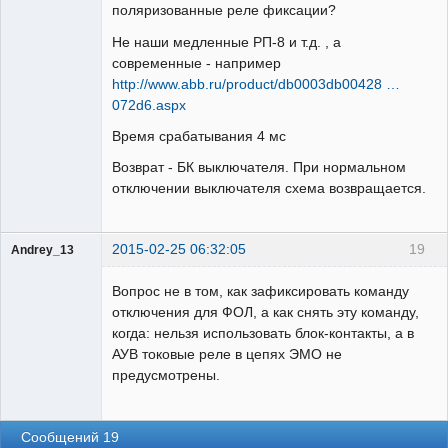
поляризованные реле фиксации?
Не наши медленные РП-8 и т.д. , а
Участник
современные - например
Неактивен
http://www.abb.ru/product/db0003db00428 …
072d6.aspx
Время срабатывания 4 мс
Возврат - БК выключателя. При нормальном
отключении выключателя схема возвращается.
2015-02-25 06:32:05
19
Andrey_13
Проектировщик
Вопрос не в том, как зафиксировать команду
Неактивен
отключения для ФОЛ, а как снять эту команду,
когда: нельзя использовать блок-контакты, а в
АУВ токовые реле в цепях ЭМО не
предусмотрены.
Сообщений 19