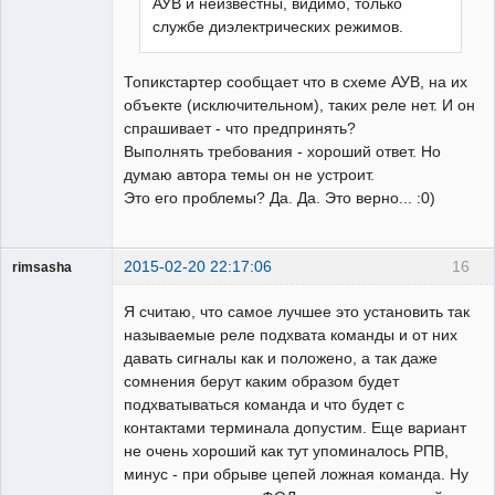
АУВ и неизвестны, видимо, только
службе диэлектрических режимов.
Топикстартер сообщает что в схеме АУВ, на их
объекте (исключительном), таких реле нет. И он
спрашивает - что предпринять?
Выполнять требования - хороший ответ. Но
думаю автора темы он не устроит.
Это его проблемы? Да. Да. Это верно... :0)
2015-02-20 22:17:06
16
rimsasha
Пользователь
Я считаю, что самое лучшее это установить так
Неактивен
называемые реле подхвата команды и от них
давать сигналы как и положено, а так даже
сомнения берут каким образом будет
подхватываться команда и что будет с
контактами терминала допустим. Еще вариант
не очень хороший как тут упоминалось РПВ,
минус - при обрыве цепей ложная команда. Ну