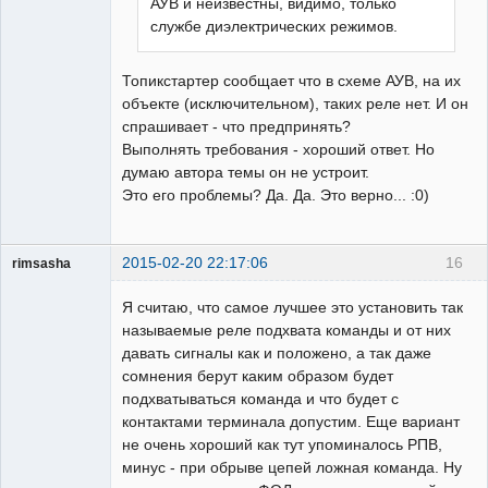
АУВ и неизвестны, видимо, только
службе диэлектрических режимов.
Топикстартер сообщает что в схеме АУВ, на их
объекте (исключительном), таких реле нет. И он
спрашивает - что предпринять?
Выполнять требования - хороший ответ. Но
думаю автора темы он не устроит.
Это его проблемы? Да. Да. Это верно... :0)
2015-02-20 22:17:06
16
rimsasha
Пользователь
Я считаю, что самое лучшее это установить так
Неактивен
называемые реле подхвата команды и от них
давать сигналы как и положено, а так даже
сомнения берут каким образом будет
подхватываться команда и что будет с
контактами терминала допустим. Еще вариант
не очень хороший как тут упоминалось РПВ,
минус - при обрыве цепей ложная команда. Ну