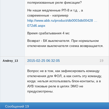
поляризованные реле фиксации?
Не наши медленные РП-8 и т.д. , а
Участник
современные - например
Неактивен
http://www.abb.ru/product/db0003db00428 …
072d6.aspx
Время срабатывания 4 мс
Возврат - БК выключателя. При нормальном
отключении выключателя схема возвращается.
2015-02-25 06:32:05
19
Andrey_13
Проектировщик
Вопрос не в том, как зафиксировать команду
Неактивен
отключения для ФОЛ, а как снять эту команду,
когда: нельзя использовать блок-контакты, а в
АУВ токовые реле в цепях ЭМО не
предусмотрены.
Сообщений 19