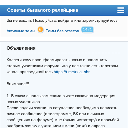
Советы бывалого релейщика
Вы не вошли.
Пожалуйста, войдите или зарегистрируйтесь.
Форум
6
1421
Активные темы
Темы без ответов
Правила
Поиск
Объявления
Регистрация
Коллеги хочу проинформировать новых и напомнить
Вход
старым участникам форума, что у нас также есть телеграм-
канал, присоединяйтесь
https://t.me/rzia_sbr
Архив
Внимание!!!
Почта
Поиск релейщика
1. В связи с наплывом спама в чате включена модерация
новых участников.
Видео РЗиА
После подачи заявки на вступление необходимо написать
личное сообщение (в телеграмме, ВК или в личных
Фотохостинг
сообщениях на форуме) мне (администратору) с просьбой
одобрить заявку с указанием имени (ника) и адреса
Телеграм