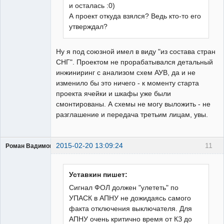
и осталась :0)
А проект откуда взялся? Ведь кто-то его
утверждал?
Ну я под союзной имел в виду "из состава стран
СНГ". Проектом не прорабатывался детальный
инжиниринг с анализом схем АУВ, да и не
изменило бы это ничего - к моменту старта
проекта ячейки и шкафы уже были
смонтированы. А схемы не могу выложить - не
разглашение и передача третьим лицам, увы.
2015-02-20 13:09:24
11
Роман Вадимович
Пользователь
Неактивен
Уставкин пишет:
Сигнал ФОЛ должен "улететь" по
УПАСК в АПНУ не дожидаясь самого
факта отключения выключателя. Для
АПНУ очень критично время от КЗ до