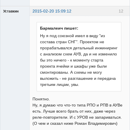
2015-02-20 15:09:12
12
Уставкин
Пользователь
Неактивен
Бармалеич пишет:
Ну я под союзной имел в виду "из
состава стран СНГ". Проектом не
прорабатывался детальный инжиниринг
с анализом схем АУВ, да и не изменило
бы это ничего - к моменту старта
проекта ячейки и шкафы уже были
смонтированы. А схемы не могу
выложить - не разглашение и передача
третьим лицам, увы.
Понятно.
Ну, я думаю что что-то типа РПО и РПВ в АУВе
есть. Лучше всего брать от них, даже через
реле-повторители. И с УРОВ не запариваться.
(О чем и сказал ниже Роман Владимирович)