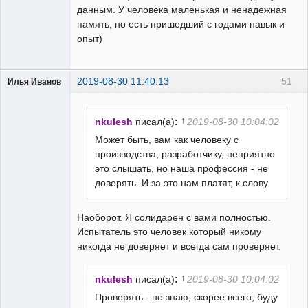
данным. У человека маленькая и ненадежная
память, но есть пришедший с годами навык и
опыт)
2019-08-30 11:40:13
51
Илья Иванов
↑
nkulesh
писал(а)
:
2019-08-30 10:04:02
Может быть, вам как человеку с
производства, разработчику, неприятно
Пользователь
это слышать, но наша профессия - не
Неактивен
доверять. И за это нам платят, к слову.
Наоборот. Я солидарен с вами полностью.
Испытатель это человек который никому
никогда не доверяет и всегда сам проверяет.
↑
nkulesh
писал(а)
:
2019-08-30 10:04:02
Проверять - не знаю, скорее всего, буду