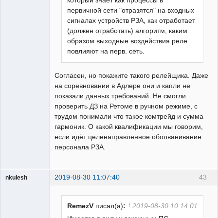
который знает как процессы в
первичной сети "отразятся" на входных
сигналах устройств РЗА, как отработает
(должен отработать) алгоритм, каким
образом выходные воздействия реле
повлияют на перв. сеть.
Согласен, но покажите такого релейщика. Даже
на соревновании в Адлере они и капли не
показали данных требований. Не смогли
проверить ДЗ на Ретоме в ручном режиме, с
трудом понимали что такое комтрейд и сумма
гармоник. О какой квалификации мы говорим,
если идёт целенаправленное оболванивание
персонала РЗА.
2019-08-30 11:07:40
43
nkulesh
пенсионер
Неактивен
↑
RemezV
писал(а)
:
2019-08-30 10:14:01