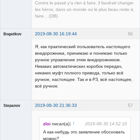
Contre le passé y'a rien à faire, il faudrait changer
les héros, dans un monde où le plus beau reste à
faire... (DB)
2019-08-30 16:19:44
56
Bogatikov
Пользователь
Я, как практический пользователь настоящего
Неактивен
внедорожника, принимаю и понимаю только
ручное управление этим внедорожником.
Никаких автоматических коробок передач,
никаких муфт полного привода, только всё
ручное, настоящее. Так и в РЗ, всё настоящее,
всё ручное.
2019-08-30 21:36:33
57
Stepanov
Администратор
Неактивен
↑
zloi
писал(а)
:
2019-08-30 14:52:10
А как-нибудь это заявление обосновать
можно?