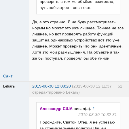
проверять в том же объёме, возможно,
чуть побыстрее - опыт есть
Да, а это странно. Я не буду рассматривать
нормы но может это уже лишнее. Точнее не все
лишнее, но вот проверять работу функций
защит на одинаковых устройствах вот это уже
лишнее. Может проверить что они идентичные.
Хотя это мои размышления. На объекте я так
же бы поступал, проверял бы обе линии.
Сайт
2019-08-30 12:09:20
(2019-08-30 12:11:37
52
Lekarь
отредактировано Lekarь)
Пользователь
Неактивен
↑
Александр США
писал(а)
:
2019-08-30 10:32:31
Подождите, Святой Отец, я не успеваю
за стремительным полетом Вашей