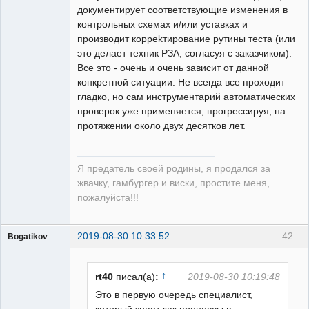
документирует соответствующие изменения в
контрольных схемах и/или уставках и
производит корреkтирование рутины теста (или
это делает техник РЗА, согласуя с заказчиком).
Все это - очень и очень зависит от данной
конкретной ситуации. Не всегда все проходит
гладко, но сам инструментарий автоматических
проверок уже применяется, прогрессируя, на
протяжении около двух десятков лет.
Я предатель своей родины, я продался за
жвачку, гамбургер и виски, простите меня,
пожалуйста!!!
2019-08-30 10:33:52
42
Bogatikov
Пользователь
Неактивен
↑
rt40
писал(а)
:
2019-08-30 10:19:48
Это в первую очередь специалист,