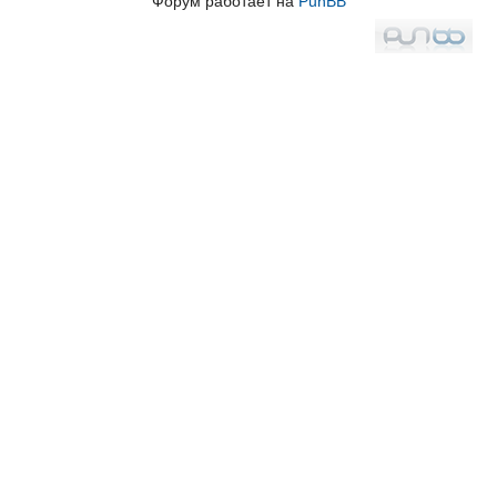
Форум работает на
PunBB