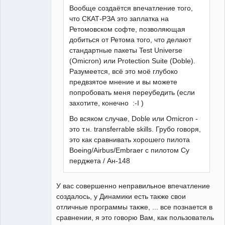
Вообще создаётся впечатление того,
что СКАТ-РЗА это заплатка на
Ретомовском софте, позволяющая
добиться от Ретома того, что делают
стандартные пакеты Test Universe
(Omicron) или Protection Suite (Doble).
Разумеется, всё это моё глубоко
предвзятое мнение и вы можете
попробовать меня переубедить (если
захотите, конечно :-I )
Во всяком случае, Doble или Omicron -
это т.н. transferrable skills. Грубо говоря,
это как сравнивать хорошего пилота
Boeing/Airbus/Embraer с пилотом Су
перджета / Ан-148
У вас совершенно неправильное впечатление
создалось, у Динамики есть также свои
отличные программы также, ... все познается в
сравнении, я это говорю Вам, как пользователь