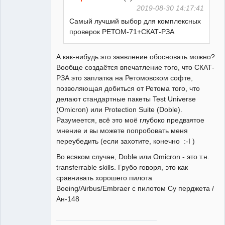
2019-08-30 14:17:41
Самый лучший выбор для комплексных
проверок РЕТОМ-71+СКАТ-РЗА
А как-нибудь это заявление обосновать можно?
Вообще создаётся впечатление того, что СКАТ-
РЗА это заплатка на Ретомовском софте,
позволяющая добиться от Ретома того, что
делают стандартные пакеты Test Universe
(Omicron) или Protection Suite (Doble).
Разумеется, всё это моё глубоко предвзятое
мнение и вы можете попробовать меня
переубедить (если захотите, конечно :-I )
Во всяком случае, Doble или Omicron - это т.н.
transferrable skills. Грубо говоря, это как
сравнивать хорошего пилота
Boeing/Airbus/Embraer с пилотом Су перджета /
Ан-148