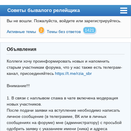
Советы бывалого релейщика
Вы не вошли.
Пожалуйста, войдите или зарегистрируйтесь.
Форум
2
1421
Активные темы
Темы без ответов
Правила
Поиск
Объявления
Регистрация
Коллеги хочу проинформировать новых и напомнить
Вход
старым участникам форума, что у нас также есть телеграм-
канал, присоединяйтесь
https://t.me/rzia_sbr
Архив
Внимание!!!
Почта
Поиск релейщика
1. В связи с наплывом спама в чате включена модерация
новых участников.
Видео РЗиА
После подачи заявки на вступление необходимо написать
личное сообщение (в телеграмме, ВК или в личных
Фотохостинг
сообщениях на форуме) мне (администратору) с просьбой
одобрить заявку с указанием имени (ника) и адреса
Телеграм