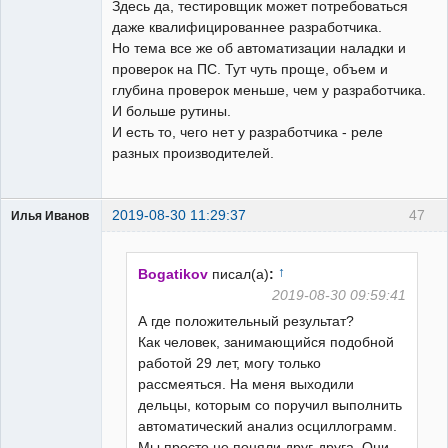
Здесь да, тестировщик может потребоваться
даже квалифицированнее разработчика.
Но тема все же об автоматизации наладки и
проверок на ПС. Тут чуть проще, объем и
глубина проверок меньше, чем у разработчика.
И больше рутины.
И есть то, чего нет у разработчика - реле
разных производителей.
2019-08-30 11:29:37
47
Илья Иванов
↑
Bogatikov
писал(а)
:
2019-08-30 09:59:41
А где положительный результат?
Пользователь
Как человек, занимающийся подобной
Неактивен
работой 29 лет, могу только
рассмеяться. На меня выходили
дельцы, которым со поручил выполнить
автоматический анализ осциллограмм.
Мы просто не поняли друг-друга. Они