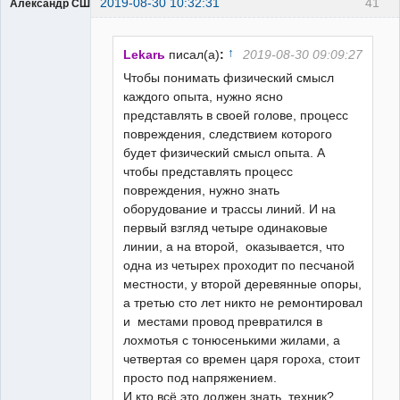
2019-08-30 10:32:31
41
Александр США
↑
Lekarь
писал(а)
:
2019-08-30 09:09:27
Чтобы понимать физический смысл
каждого опыта, нужно ясно
Предатель
представлять в своей голове, процесс
Родины
повреждения, следствием которого
Неактивен
будет физический смысл опыта. А
чтобы представлять процесс
повреждения, нужно знать
оборудование и трассы линий. И на
первый взгляд четыре одинаковые
линии, а на второй, оказывается, что
одна из четырех проходит по песчаной
местности, у второй деревянные опоры,
а третью сто лет никто не ремонтировал
и местами провод превратился в
лохмотья с тонюсенькими жилами, а
четвертая со времен царя гороха, стоит
просто под напряжением.
И кто всё это должен знать, техник?