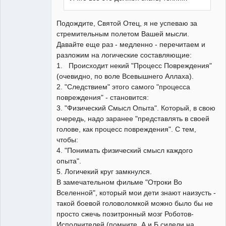
Подождите, Святой Отец, я не успеваю за
стремительным полетом Вашей мысли.
Давайте еще раз - медленно - перечитаем и
разложим на логические составляющие:
1. Происходит некий "Процесс Повреждения"
(очевидно, по воле Всевышнего Аллаха).
2. "Следствием" этого самого "процесса
повреждения" - становится:
3. "Физический Смысл Опыта". Который, в свою
очередь, надо заранее "представлять в своей
голове, как процесс повреждения". С тем,
чтобы:
4. "Понимать физический смысл каждого
опыта".
5. Логичекий круг замкнулся.
В замечательном фильме "Отроки Во
Вселенной", который мои дети знают наизусть -
такой боевой головоломкой можно было бы не
просто сжечь позитронный мозг Роботов-
Исполнителей (помните, А и Б сидели на