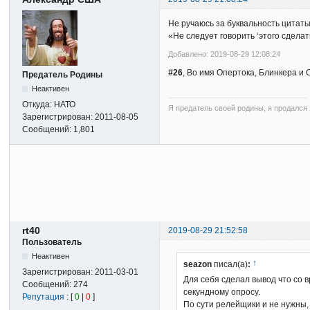
Не ручаюсь за буквальность цитат
«Не следует говорить ‘этого сделать
Добавлено: 2019-08-29 12:08:24
#26
, Во имя Опертока, Блинкера и 
Предатель Родины
Неактивен
Откуда:
НАТО
Я предатель своей родины, я продался з
Зарегистрирован:
2011-08-05
Сообщений:
1,801
rt40
2019-08-29 21:52:58
Пользователь
Неактивен
↑
seazon
писал(а)
:
Зарегистрирован:
2011-03-01
Для себя сделал вывод что со 
Сообщений:
274
секундному опросу.
Репутация
: [
0
|
0
]
По сути релейщики и не нужны, 