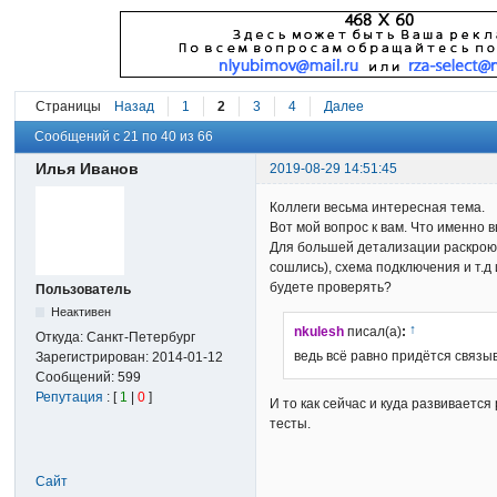
Страницы
Назад
1
2
3
4
Далее
Сообщений с 21 по 40 из 66
Илья Иванов
2019-08-29 14:51:45
Коллеги весьма интересная тема.
Вот мой вопрос к вам. Что именно 
Для большей детализации раскрою 
сошлись), схема подключения и т.д
будете проверять?
Пользователь
Неактивен
↑
nkulesh
писал(а)
:
Откуда:
Санкт-Петербург
ведь всё равно придётся связыв
Зарегистрирован:
2014-01-12
Сообщений:
599
Репутация
: [
1
|
0
]
И то как сейчас и куда развиваетс
тесты.
Сайт