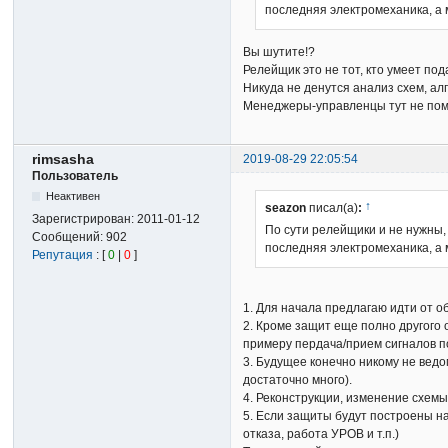
последняя электромеханика, а м
Вы шутите!?
Релейщик это не тот, кто умеет по
Никуда не денутся анализ схем, а
Менеджеры-управленцы тут не пом
rimsasha
2019-08-29 22:05:54
Пользователь
Неактивен
↑
seazon
писал(а)
:
Зарегистрирован:
2011-01-12
По сути релейщики и не нужны, 
Сообщений:
902
последняя электромеханика, а 
Репутация
: [
0
|
0
]
1. Для начала предлагаю идти от о
2. Кроме защит еще полно другого 
примеру пердача/прием сигналов по
3. Будущее конечно никому не ведо
достаточно много).
4. Реконструкции, изменение схемы
5. Если защиты будут построены н
отказа, работа УРОВ и т.п.)