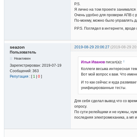
P.S.
Я лично на том проекте занимался
Очень удобно для проверки АПВ с 
По-моему, можно было управлять 
P.P.S. Поглядел в интернете, вроде
seazon
2019-08-29 20:06:27
(2019-08-29 20
Пользователь
Неактивен
↑
Илья Иванов
писал(а)
:
Зарегистрирован:
2019-07-19
Коллеги весьма интересная тем
Сообщений:
363
Вот мой вопрос к вам. Что име
Репутация
: [
1
|
0
]
И то как сейчас и куда развива
унифицированные тесты.
Для себя сделал вывод что со врем
опросу.
По сути релейщики и не нужны, нуж
последняя электромеханика, а мп и