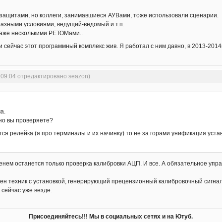
 защитами, но коллеги, занимавшиеся АУВами, тоже использовали сценарии.
разными условиями, ведущий-ведомый и т.п.
даже несколькими РЕТОМами..
 и сейчас этот программный комплекс жив. Я работал с ним давно, в 2013-2014
:09:04 отредактировано seazon)
а.
нно вы проверяете?
ется релейка (я про терминалы и их начинку) то не за горами унификация ус
енем останется только проверка калибровки АЦП. И все. А обязательное упра
ен техник с установкой, генерирующий прецензионный калибровочный сигнал. В
 сейчас уже везде.
Присоединяйтесь!!! Мы в социальных сетях и на Ютуб.