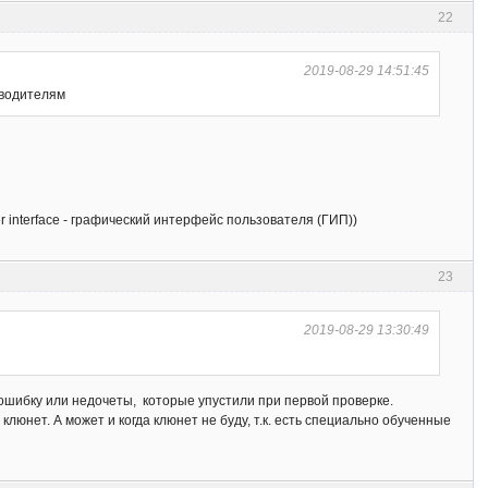
22
2019-08-29 14:51:45
зводителям
 interface - графический интерфейс пользователя (ГИП))
23
2019-08-29 13:30:49
 ошибку или недочеты, которые упустили при первой проверке.
 клюнет. А может и когда клюнет не буду, т.к. есть специально обученные