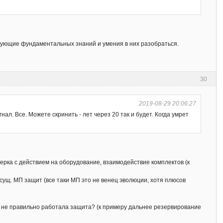
ребующие фундаментальных знаний и умения в них разобраться.
30
2019-08-29 20:06:27
л. Все. Можете скринить - лет через 20 так и будет. Когда умрет
ерка с действием на оборудование, взаимодействие комплектов (к
 сущ. МП защит (все таки МП это не венец эволюции, хотя плюсов
и не правильно работала защита? (к примеру дальнее резервирование