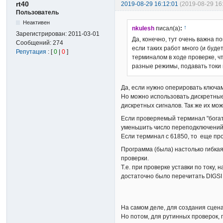
rt40
2019-08-29 16:12:01
(2019-08-29 16
Пользователь
Неактивен
↑
nkulesh
писал(а)
:
Зарегистрирован:
2011-03-01
Да, конечно, тут очень важна п
Сообщений:
274
если таких работ много (и будет
Репутация
: [
0
|
0
]
терминалом в ходе проверке, ч
разные режимы, подавать токи 
Да, если нужно оперировать ключам
Но можно использовать дискретные
дискретных сигналов. Так же их мо
Если проверяемый терминал "богат
уменьшить число переподключений
Если терминал с 61850, то еще про
Программа (была) настолько гибкая
проверки.
Т.е. при проверке уставки по току,
достаточно было перечитать DIGSI 
На самом деле, для создания сцен
Но потом, для рутинных проверок,