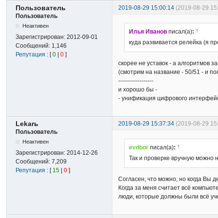
Пользователь
2019-08-29 15:00:14
(2019-08-29 1
Пользователь
Неактивен
↑
Илья Иванов
писал(а)
:
Зарегистрирован:
2012-09-01
куда развивается релейка (я п
Сообщений:
1,146
Репутация
: [
0
|
0
]
скорее не уставок - а алгоритмов 
(смотрим на название - 50/51 - и по
------------------
и хорошо бы -
- унификация цифрового интерфейса
Lekarь
2019-08-29 15:37:34
(2019-08-29 15
Пользователь
Неактивен
↑
evdbor
писал(а)
:
Зарегистрирован:
2014-12-26
Так и проверке вручную можно 
Сообщений:
7,209
Репутация
: [
15
|
0
]
Согласен, что можно, но когда Вы 
Когда за меня считает всё компьюте
люди, которые должны были всё уч