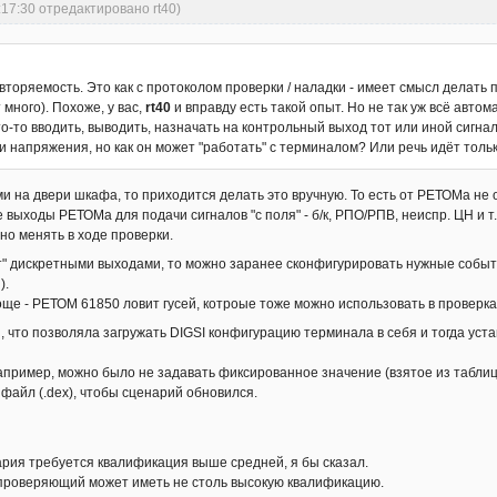
:17:30 отредактировано rt40)
овторяемость. Это как с протоколом проверки / наладки - имеет смысл делать
 много). Похоже, у вас,
rt40
и вправду есть такой опыт. Но не так уж всё автом
то-то вводить, выводить, назначать на контрольный выход тот или иной сигна
и напряжения, но как он может "работать" с терминалом? Или речь идёт толь
и на двери шкафа, то приходится делать это вручную. То есть от РЕТОМа не 
 выходы РЕТОМа для подачи сигналов "с поля" - б/к, РПО/РПВ, неиспр. ЦН и 
жно менять в ходе проверки.
" дискретными выходами, то можно заранее сконфигурировать нужные событ
).
ще - РЕТОМ 61850 ловит гусей, котроые тоже можно использовать в проверка
, что позволяла загружать DIGSI конфигурацию терминала в себя и тогда ус
 например, можно было не задавать фиксированное значение (взятое из таблицы
файл (.dex), чтобы сценарий обновился.
ария требуется квалификация выше средней, я бы сказал.
 проверяющий может иметь не столь высокую квалификацию.