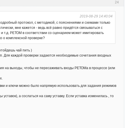
24
2019-08-29 14:40:04
 подробный протокол, с методикой, с пояснениями и схемами только
атически, мне кажется - ведь всё равно придётся связываться с
л и т.д. РЕТОМ в соответствии со сценарием может имитировать
ко о комплексной проверке?
отойдешь чай пить )
т.п. Для каждой проверки задаются необходимые сочетания входных
ия на выходы, чтобы не пересаживать входы РЕТОМа в процессе (или
х.
тавки и ключи можно было напрямую использовать для задания режимов
 уставок), а сослаться на саму уставку. Если уставка изменилась , то