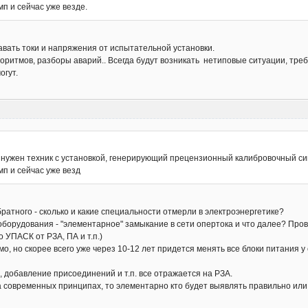
п и сейчас уже везде.
давать токи и напряжения от испытательной установки.
лгоритмов, разборы аварий.. Всегда будут возникать нетиповые ситуации, т
огут.
нужен техник с установкой, генерирующий прецензионный калибровочный сигна
мп и сейчас уже везд
братного - сколько и какие специальности отмерли в электроэнергетике?
оборудования - "элементарное" замыкание в сети опертока и что далее? Пров
 УПАСК от РЗА, ПА и т.п.)
мо, но скорее всего уже через 10-12 лет придется менять все блоки питания у
, добавление присоединений и т.п. все отражается на РЗА.
а современных принципах, то элементарно кто будет выявлять правильно ил