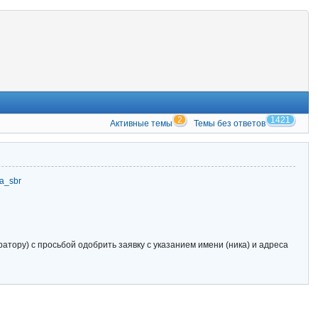
2
1421
Активные темы
Темы без ответов
zia_sbr
тору) с просьбой одобрить заявку с указанием имени (ника) и адреса