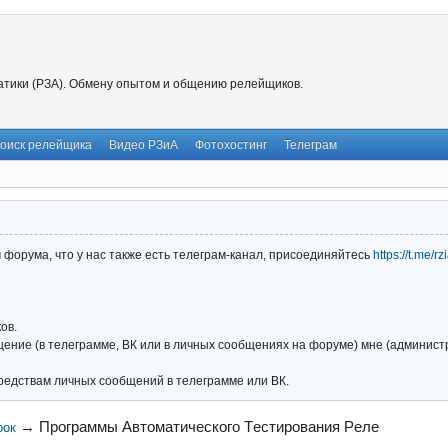
тики (РЗА). Обмену опытом и общению релейщиков.
оиск релейщика
Видео РЗиА
Фотохостинг
Телеграм
форума, что у нас также есть телеграм-канал, присоединяйтесь
https://t.me/r
ов.
ние (в телеграмме, ВК или в личных сообщениях на форуме) мне (администра
редствам личных сообщений в телеграмме или ВК.
→
Программы Aвтоматического Tестирования Pеле
рок