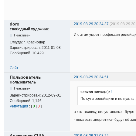
doro
2019-08-29 20:24:37
(2019-08-29 20
свободный художник
И с этим умрет профессия релейщик
Неактивен
Откуда:
г. Краснодар
Зарегистрирован:
2011-01-08
Сообщений:
10,429
Сайт
Пользователь
2019-08-29 20:34:51
Пользователь
Неактивен
↑
seazon
писал(а)
:
Зарегистрирован:
2012-09-01
По сути релейщики и не нужны,
Сообщений:
1,146
Репутация
: [
0
|
0
]
а кто технику, его установке - буд
- пока есть энергетика- будут её з
Александр США
2019-08-29 21:08:24