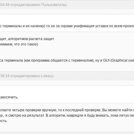
5:04:48 отредактировано Пользователь)
ро терминалы и их начинку) то не за горами унификация уставок по всем прои
защит, алгоритмов расчета защит
нимаем, что это такое)
 терминала (как программа общается с терминалом), ну и GUI (Graphical user
:38:18 отредактировано Lekarь)
накосячить.
делаете четыре проверки вручную, то к последней проверке, Вы можете найти
р, я смотрю на результат. В алгоритм, наврядли я буду вникать, пока петух не
есть.