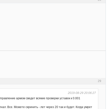
29
2019-08-29 20:06:27
правление армом сведет всякие проверки уставок к 0.001
л. Все. Можете скринить - лет через 20 так и будет. Когда умрет