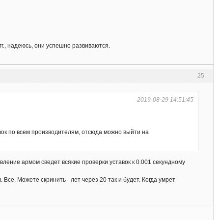
гг., надеюсь, они успешно развиваются.
25
2019-08-29 14:51:45
тавок по всем производителям, отсюда можно выйти на
вление армом сведет всякие проверки уставок к 0.001 секундному
се. Можете скринить - лет через 20 так и будет. Когда умрет