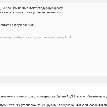
ы, но Лао Цзы приписывают следующую фразу:
 нельзя’ - тому, кто
уже
успешно делает это.»
Святого Реклоузера! Аминь.
а жвачку, гамбургер и виски, простите меня, пожалуйста!!!
временем останется только проверка калибровки АЦП. И все. А обязательное у
нужен техник с установкой, генерирующий прецензионный калибровочный сигна