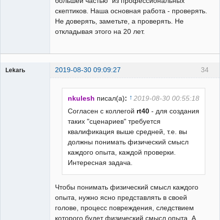
большей частью из профессиональных
скептиков. Наша основная работа - проверять.
Не доверять, заметьте, а проверять. Не
откладывая этого на 20 лет.
2019-08-30 09:09:27
34
Lekarь
Пользователь
Неактивен
↑
nkulesh
писал(а)
:
2019-08-30 00:55:18
Согласен с коллегой
rt40
- для создания
таких "сценариев" требуется
квалификация выше средней, т.е. вы
должны понимать физический смысл
каждого опыта, каждой проверки.
Интересная задача.
Чтобы понимать физический смысл каждого
опыта, нужно ясно представлять в своей
голове, процесс повреждения, следствием
которого будет физический смысл опыта. А