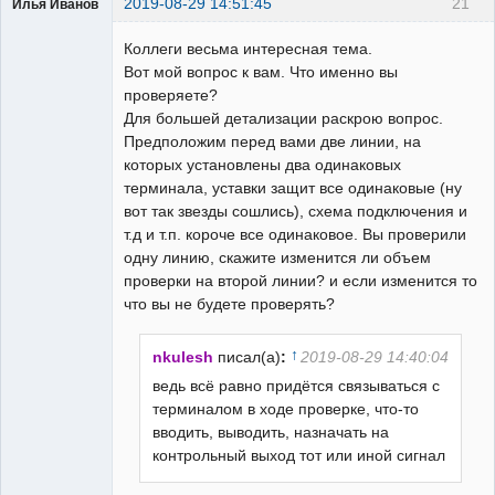
2019-08-29 14:51:45
21
Илья Иванов
Коллеги весьма интересная тема.
Вот мой вопрос к вам. Что именно вы
проверяете?
Для большей детализации раскрою вопрос.
Пользователь
Предположим перед вами две линии, на
Неактивен
которых установлены два одинаковых
терминала, уставки защит все одинаковые (ну
вот так звезды сошлись), схема подключения и
т.д и т.п. короче все одинаковое. Вы проверили
одну линию, скажите изменится ли объем
проверки на второй линии? и если изменится то
что вы не будете проверять?
↑
nkulesh
писал(а)
:
2019-08-29 14:40:04
ведь всё равно придётся связываться с
терминалом в ходе проверке, что-то
вводить, выводить, назначать на
контрольный выход тот или иной сигнал