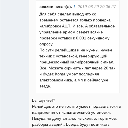
Неактивен
↑
seazon
писал(а)
:
2019-08-29 20:06:27
Для себя сделал вывод что со
временем останется только проверка
калибровки АЦП. И все. А обязательное
управление армом сведет всякие
проверки уставок к 0.001 секундному
опросу.
По сути релейщики и не нужны, нужен
техник с установкой, генерирующий
прецензионный калибровочный сигнал.
Все. Можете скринить - лет через 20 так
и будет. Когда умрет последняя
электромеханика, а мп и сейчас уже
везде.
Вы шутите!?
Релейщик это не тот, кто умеет подавать токи и
напряжения от испытательной установки.
Никуда не денутся анализ схем, алгоритмов,
разборы аварий.. Всегда будут возникать