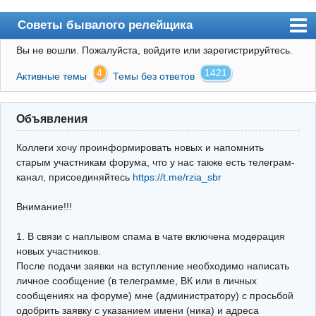
Советы бывалого релейщика
Вы не вошли.
Пожалуйста, войдите или зарегистрируйтесь.
Форум
4
1421
Активные темы
Темы без ответов
Правила
Поиск
Объявления
Регистрация
Коллеги хочу проинформировать новых и напомнить
Вход
старым участникам форума, что у нас также есть телеграм-
канал, присоединяйтесь
https://t.me/rzia_sbr
Архив
Внимание!!!
Почта
Поиск релейщика
1. В связи с наплывом спама в чате включена модерация
новых участников.
Видео РЗиА
После подачи заявки на вступление необходимо написать
личное сообщение (в телеграмме, ВК или в личных
Фотохостинг
сообщениях на форуме) мне (администратору) с просьбой
одобрить заявку с указанием имени (ника) и адреса
Телеграм