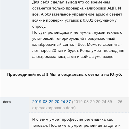
Для себя сделал вывод что со временем
останется только проверка калибровки АЦП. И
все. А обязательное управление армом сведет
всякие проверки уставок к 0.001 секундному
опросу.
По сути релейщики и не нужны, нужен техник с
установкой, генерирующий прецензионный
калибровочный сигнал. Все. Можете скринить -
лет через 20 так и будет. Когда умрет последняя
электромеханика, а мп и сейчас уже везде.
Присоединяйтесь!!! Мы в социальных сетях и на Ютуб.
2019-08-29 20:24:37
(2019-08-29 20:24:59
26
doro
отредактировано doro)
свободный
художник
И с этим умрет профессия релейщика как
Неактивен
таковая. После чего умрет релейная защита и