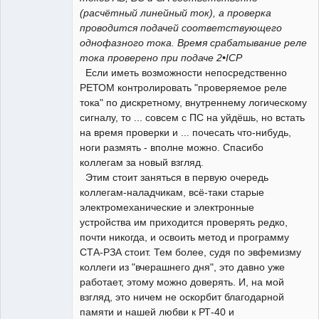
(расчётный линейный ток), а проверка
проводится подачей соответствующего
однофазного тока. Время срабатывание реле
тока проверено при подаче 2•IСР
Если иметь возможности непосредственно
РЕТОМ контролировать "проверяемое реле
тока" по дискретному, внутреннему логическому
сигналу, то ... совсем с ПС на уйдёшь, но встать
на время проверки и ... почесать что-нибудь,
ноги размять - вполне можно. Спасибо
коллегам за новый взгляд.
Этим стоит заняться в первую очередь
коллегам-наладчикам, всё-таки старые
электромеханические и электронные
устройства им приходится проверять редко,
почти никогда, и освоить метод и программу
СТА-РЗА стоит. Тем более, судя по эвфемизму
коллеги из "вчерашнего дня", это давно уже
работает, этому можно доверять. И, на мой
взгляд, это ничем не оскорбит благодарной
памяти и нашей любви к РТ-40 и