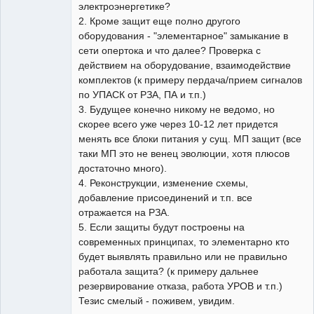
электроэнергетике?
2. Кроме защит еще полно другого
оборудования - "элементарное" замыкание в
сети опертока и что далее? Проверка с
действием на оборудование, взаимодействие
комплектов (к примеру пердача/прием сигналов
по УПАСК от РЗА, ПА и т.п.)
3. Будущее конечно никому не ведомо, но
скорее всего уже через 10-12 лет придется
менять все блоки питания у сущ. МП защит (все
таки МП это не венец эволюции, хотя плюсов
достаточно много).
4. Реконструкции, изменение схемы,
добавление присоединений и т.п. все
отражается на РЗА.
5. Если защиты будут построены на
современных принципах, то элементарно кто
будет выявлять правильно или не правильно
работала защита? (к примеру дальнее
резервирование отказа, работа УРОВ и т.п.)
Тезис смелый - поживем, увидим.