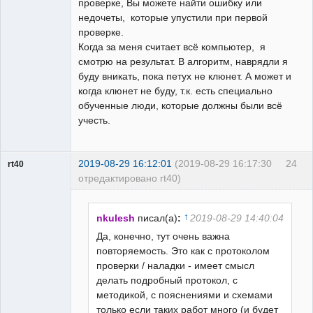
проверке, Вы можете найти ошибку или
недочеты, которые упустили при первой
проверке.
Когда за меня считает всё компьютер, я
смотрю на результат. В алгоритм, наврядли я
буду вникать, пока петух не клюнет. А может и
когда клюнет не буду, т.к. есть специально
обученные люди, которые должны были всё
учесть.
2019-08-29 16:12:01
(2019-08-29 16:17:30
24
rt40
отредактировано rt40)
Пользователь
Неактивен
↑
nkulesh
писал(а)
:
2019-08-29 14:40:04
Да, конечно, тут очень важна
повторяемость. Это как с протоколом
проверки / наладки - имеет смысл
делать подробный протокол, с
методикой, с пояснениями и схемами
только если таких работ много (и будет