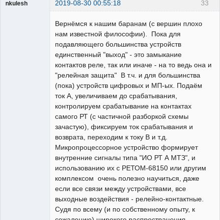
2019-08-30 00:55:18
33
nkulesh
пенсионер
Вернёмся к нашим баранам (с вершин плохо
Неактивен
нам известной философии). Пока для
подавляющего большинства устройств
единственный "выход" - это замыкание
контактов реле, так или иначе - на то ведь она и
"релейная защита" В т.ч. и для большинства
(пока) устройств цифровых и МП-ых. Подаём
ток А, увеличиваем до срабатывания,
контролируем срабатывание на контактах
самого РТ (с частичной разборкой схемы
зачастую), фиксируем ток срабатывания и
возврата, переходим к току В и т.д.
Микропроцессорное устройство формирует
внутренние сигналы типа "ИО РТ А МТЗ", и
использованию их с РЕТОМ-68150 или другим
комплексом очень полезно научиться, даже
если все связи между устройствами, все
выходные воздействия - релейно-контактные.
Судя по всему (и по собственному опыту, к
сожалению) широкого распространения