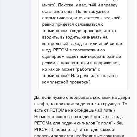
много). Похоже, у вас,
rt40
и вправду
есть такой опыт. Но не так уж всё
автоматически, мне кажется - ведь всё
равно придётся связываться с
терминалом в ходе проверке, что-то
вводить, выводить, назначать на
контрольный выход тот или иной сигнал
и т.д. РЕТОМ в соответствии со
сценарием может имитировать разные
режимы, подавать токи и напряжения,
но как он может "работать" с
терминалом? Или речь идёт только о
комплексной проверке?
Да, если нужно оперировать ключами на двери
шкафа, то приходится делать это вручную. То
есть от РЕТОМа не отойдешь чай пить )
Но можно использовать дискретные выходы
РЕТОМа для подачи сигналов "с поля" - б/к,
РПО/РПВ, неиспр. ЦН и т.п. Для каждой
проверки задаются необходимые сочетания