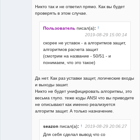
Никто так и не ответил прямо. Как вы будет
проверять в этом случае.
↑
Пользователь
писал(а)
:
2019-08-29 15:00:14
скорее не уставок - а алгоритмов защит,
алгоритмов расчета защит
(смотрим на название - 50/51 - и
понимаем, что это такое)
Да нет. Как раз уставки защит, логические входы
и выходы зашит.
Никто не будет унифицировать алгоритмы, это
весьма глупо. теже коды ANSI что вы приводите
не описывают как именно реализуется
алгоритм защит. А только назначение.
↑
seazon
писал(а)
:
2019-08-29 20:06:27
Для себя сделал вывод что со