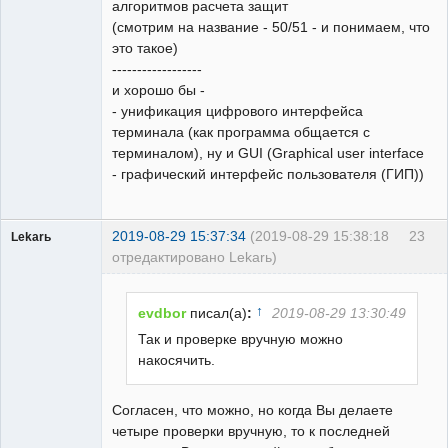
алгоритмов расчета защит
(смотрим на название - 50/51 - и понимаем, что
это такое)
------------------
и хорошо бы -
- унификация цифрового интерфейса
терминала (как программа общается с
терминалом), ну и GUI (Graphical user interface
- графический интерфейс пользователя (ГИП))
2019-08-29 15:37:34
(2019-08-29 15:38:18
23
Lekarь
отредактировано Lekarь)
Пользователь
Неактивен
↑
evdbor
писал(а)
:
2019-08-29 13:30:49
Так и проверке вручную можно
накосячить.
Согласен, что можно, но когда Вы делаете
четыре проверки вручную, то к последней