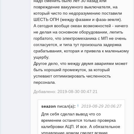
надо сменить было лет 30 назад или
повреждение вакуумного выключателя, на
который чисто по недоразумению поставили
ШЕСТЬ ОПН (между фазами и фаза-земля).
А сегодня вообще океан возможностей - ничего
не делая на основном оборудовании, лепить
горбатого, что электромеханика с МП не очень
согласуется, и типа тут произошла задержка
срабатывания, которая и привела к маленькому
ущербу.
Другое дело, что между двумя авариями может
быть хороший промежуток, за который
успевают оптимизировать численность
персонала.
Добавлено: 2019-08-30 00:47:21
↑
seazon
писал(а)
:
2019-08-29 20:06:27
Для себя сделал вывод что со
временем останется только проверка
калибровки АЦП. И все. А обязательное
управление армом сведет всякие