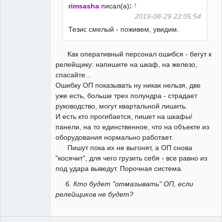
↑
rimsasha
писал(а)
:
2019-08-29 22:05:54
Тезис смелый - поживем, увидим.
Как оперативный персонал ошибся - бегут к
релейщику: напишите на шкаф, на железо,
спасайте...
Ошибку ОП показывать ну никак нельзя, две
уже есть, больше трех полундра - страдает
руководство, могут квартальной лишить.
И есть кто прогибается, пишет на шкафы/
панели, на то единственное, что на объекте из
оборудования нормально работает.
Пишут пока их не выгонят, а ОП снова
"косячит", для чего грузить себя - все равно из
под удара выведут. Порочная система.
6. Кто будет "отмазывать" ОП, если
релейщиков не будет?