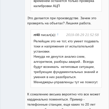
временем останется только проверка
калибровки АЦП
Это делается при производстве. Зачем это
проверять на объетах? Лишняя работа.
↑
rt40
писал(а)
:
2019-08-29 21:52:58
Релейщик это не тот, кто умеет подавать
токи и напряжения от испытательной
установки.
Никуда не денутся анализ схем,
алгоритмов, разборы аварий.. Всегда
будут возникать нетиповые ситуации,
требующие фундаментальных знаний и
умения в них разобраться.
Менеджеры-управленцы тут не помогут.
К сожалению весьма вероятно что все может
кардинально поменяться. Пример -
телефонные станции, еще каких то 20 лет