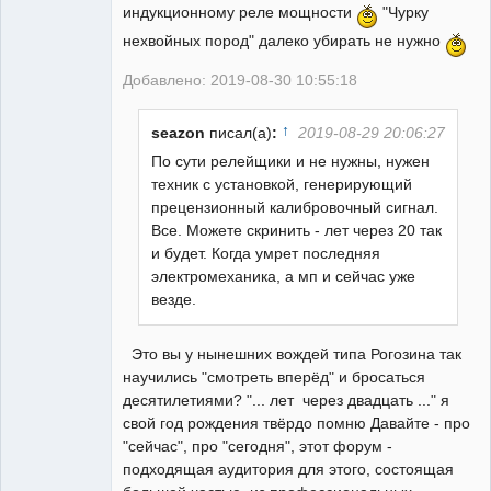
индукционному реле мощности
"Чурку
нехвойных пород" далеко убирать не нужно
Добавлено: 2019-08-30 10:55:18
↑
seazon
писал(а)
:
2019-08-29 20:06:27
По сути релейщики и не нужны, нужен
техник с установкой, генерирующий
прецензионный калибровочный сигнал.
Все. Можете скринить - лет через 20 так
и будет. Когда умрет последняя
электромеханика, а мп и сейчас уже
везде.
Это вы у нынешних вождей типа Рогозина так
научились "смотреть вперёд" и бросаться
десятилетиями? "... лет через двадцать ..." я
свой год рождения твёрдо помню Давайте - про
"сейчас", про "сегодня", этот форум -
подходящая аудитория для этого, состоящая