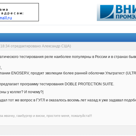
5:18:34 отредактировано Александр США)
атического тестирования реле наиболее популярны в России и в странах бы
,
) компании ENOSERV, продукт эволюции более ранней оболочки Ультратест (U
, предлагает программу тестирования DOBLE PROTECTION SUITE.
ны у коллег? И почему?|
задал тот же вопрос в ГУГЛ и оказалось восемь лет назад я уже задавал подоб
а жвачку, гамбургер и виски, простите меня, пожалуйста!!!