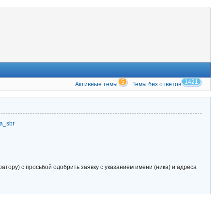
5
1421
Активные темы
Темы без ответов
zia_sbr
тору) с просьбой одобрить заявку с указанием имени (ника) и адреса