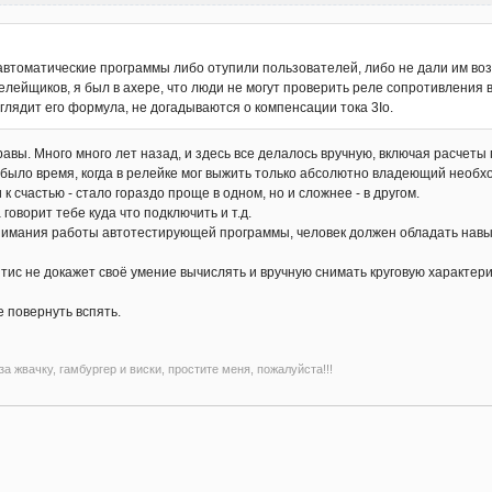
 автоматические программы либо отупили пользователей, либо не дали им во
лейщиков, я был в ахере, что люди не могут проверить реле сопротивления в
ыглядит его формула, не догадываются о компенсации тока 3Iо.
равы. Много много лет назад, и здесь все делалось вручную, включая расче
 было время, когда в релейке мог выжить только абсолютно владеющий необ
 к счастью - стало гораздо проще в одном, но и сложнее - в другом.
 говорит тебе куда что подключить и т.д.
онимания работы автотестирующей программы, человек должен обладать навы
тис не докажет своё умение вычислять и вручную снимать круговую характер
е повернуть вспять.
а жвачку, гамбургер и виски, простите меня, пожалуйста!!!