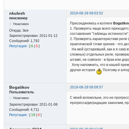
nkulesh
2019-08-29 09:03:52
пенсионер
Присоединяюсь к коллеге
Bogatiko
Неактивен
1. Проверять чаще всего приходитс
Откуда:
Зея
составления "таблицы истинности". 
Зарегистрирован:
2011-01-12
2. Проверять характеристики реле 
Сообщений:
1,792
практической точки зрения - что де
Репутация
: [
6
|
0
]
На мой (устаревший, как и я сам) 
сложных) отдельных реле, проверка
штамп, не совпало - в брак или дор
Хочу напомнить, что в нашей прежн
другая история
Поэтому и алгор
Bogatikov
2019-08-29 09:09:57
Пользователь
С моей колокольни, это не прогре
Неактивен
прогресса/деградации закончим, п
Зарегистрирован:
2011-01-08
Сообщений:
4,711
Репутация
: [
19
|
0
]