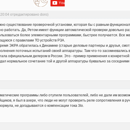
:20:04 отредактировано doro)
жно существование проверочной установки, которая бы с равным функциона
но работать. Да, Ретом имеет функции автоматической проверки довольно ра
ользоваться более элементарными программами, быстрее получается. Все ж
ющуюся с правилами ТО устройств РЗА.
 время ЭКРА обратилась к Динамике (старые деловые партнеры и друзья, смо
олнения поточных испытаний своей аппаратуры. Там что-то засомневались в
тала официальным дилером в России. Это - пример применения к конкретной 
дал нормальное сочетание той и другой аппаратуры буквально за соседними
оматические программы либо отупили пользователей, либо не дали им возмо
щиков, я был в ахере, что люди не могут проверить реле сопротивления в ру
 формула, не догадываются о компенсации тока 3Iо.