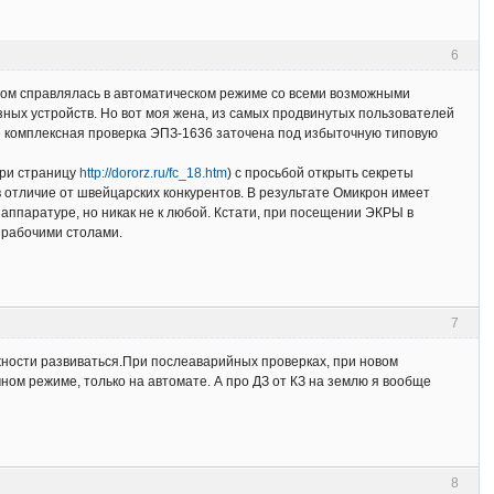
6
лом справлялась в автоматическом режиме со всеми возможными
зных устройств. Но вот моя жена, из самых продвинутых пользователей
е комплексная проверка ЭПЗ-1636 заточена под избыточную типовую
три страницу
http://dororz.ru/fc_18.htm
) с просьбой открыть секреты
 отличие от швейцарских конкурентов. В результате Омикрон имеет
аппаратуре, но никак не к любой. Кстати, при посещении ЭКРЫ в
 рабочими столами.
7
жности развиваться.При послеаварийных проверках, при новом
чном режиме, только на автомате. А про ДЗ от КЗ на землю я вообще
8