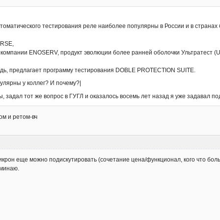
втоматического тестирования реле наиболее популярны в России и в странах
ERSE,
are) компании ENOSERV, продукт эволюции более ранней оболочки Ультратест
редь, предлагает программу тестирования DOBLE PROTECTION SUITE.
улярны у коллег? И почему?|
ы, задал тот же вопрос в ГУГЛ и оказалось восемь лет назад я уже задавал п
ом и ретом-вч
крон еще можно подискутировать (сочетание цена/функционал, кого что больше
оминаю.