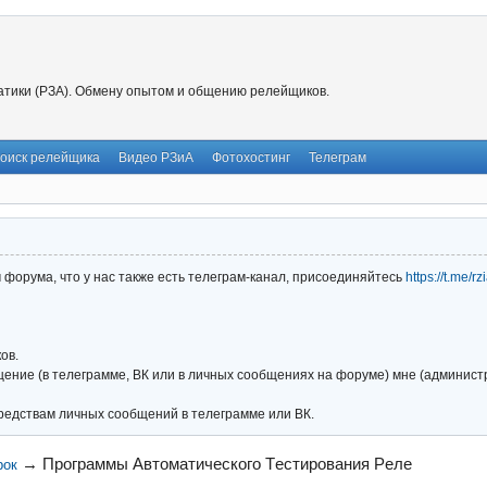
тики (РЗА). Обмену опытом и общению релейщиков.
оиск релейщика
Видео РЗиА
Фотохостинг
Телеграм
форума, что у нас также есть телеграм-канал, присоединяйтесь
https://t.me/r
ов.
ние (в телеграмме, ВК или в личных сообщениях на форуме) мне (администра
редствам личных сообщений в телеграмме или ВК.
→
Программы Aвтоматического Tестирования Pеле
рок