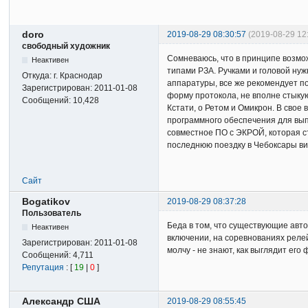
doro
2019-08-29 08:30:57
(2019-08-29 12
свободный художник
Сомневаюсь, что в принципе возмо
Неактивен
типами РЗА. Ручками и головой нуж
Откуда:
г. Краснодар
аппаратуры, все же рекомендует п
Зарегистрирован:
2011-01-08
форму протокола, не вполне стыку
Сообщений:
10,428
Кстати, о Ретом и Омикрон. В свое
программного обеспечения для вып
совместное ПО с ЭКРОЙ, которая с
последнюю поездку в Чебоксары ви
Сайт
Bogatikov
2019-08-29 08:37:28
Пользователь
Беда в том, что существующие авт
Неактивен
включении, на соревнованиях релей
Зарегистрирован:
2011-01-08
молчу - не знают, как выглядит его
Сообщений:
4,711
Репутация
: [
19
|
0
]
Александр США
2019-08-29 08:55:45