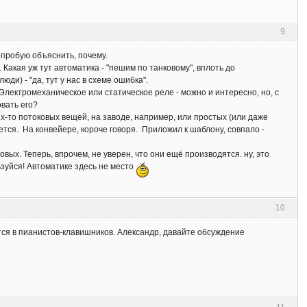
9
опробую объяснить, почему.
Какая уж тут автоматика - "пешим по танковому", вплоть до
ди) - "да, тут у нас в схеме ошибка".
лектромеханическое или статическое реле - можно и интересно, но, с
овать его?
их-то потоковых вещей, на заводе, например, или простых (или даже
тся. На конвейере, короче говоря. Приложил к шаблону, совпало -
ых. Теперь, впрочем, не уверен, что они ещё производятся. ну, это
ьзуйся! Автоматике здесь не место
10
тся в пианистов-клавишников. Александр, давайте обсуждение