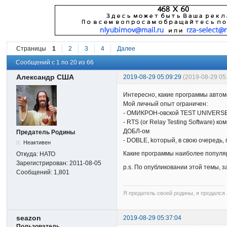
Страницы
1
2
3
4
Далее
Сообщений с 1 по 20 из 66
Александр США
2019-08-29 05:09:29
(2019-08-29 0
Интересно, какие программы автом
Мой личный опыт ограничен:
- ОМИКРОН-овской TEST UNIVERSE
- RTS (or Relay Testing Software
ДОБЛ-ом
Предатель Родины
- DOBLE, kоторый, в свою очередь
Неактивен
Какие программы наиболее популяр
Откуда:
НАТО
Зарегистрирован:
2011-08-05
p.s. По опубликовании этой темы, 
Сообщений:
1,801
Я предатель своей родины, я продался з
seazon
2019-08-29 05:37:04
Пользователь