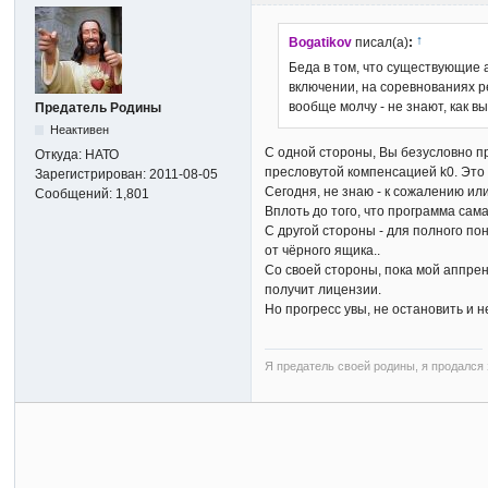
↑
Bogatikov
писал(а)
:
Беда в том, что существующие
включении, на соревнованиях ре
вообще молчу - не знают, как в
Предатель Родины
Неактивен
С одной стороны, Вы безусловно п
Откуда:
НАТО
пресловутой компенсацией k0. Это
Зарегистрирован:
2011-08-05
Сегодня, не знаю - к сожалению или
Сообщений:
1,801
Вплоть до того, что программа сама
С другой стороны - для полного п
от чёрного ящика..
Со своей стороны, пока мой аппрен
получит лицензии.
Но прогресс увы, не остановить и н
Я предатель своей родины, я продался з