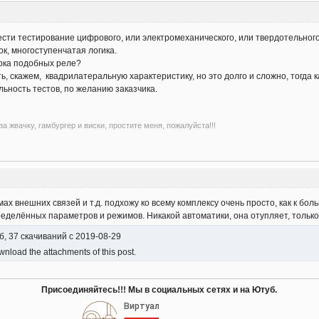
сти тестирование цифрового, или электромеханического, или твердотельного
ок, многоступенчатая логика.
рка подобных реле?
ь, скажем, квадрилатеральную характеристику, но это долго и сложно, тогда
ьность тестов, по желанию заказчика.
а жвачку, гамбургер и виски, простите меня, пожалуйста!!!
мах внешних связей и т.д. подхожу ко всему комплексу очень просто, как к бол
еделённых параметров и режимов. Никакой автоматики, она отупляет, только
б, 37 скачиваний с 2019-08-29
nload the attachments of this post.
Присоединяйтесь!!! Мы в социальных сетях и на Ютуб.