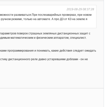
2019-08-29 08:37:28
зможности развиваться.При послеаварийных проверках, при новом
 ручном режиме, только на автомате. А про ДЗ от КЗ на землю я
ты параметров поверок страшных земляных дистанционных защит с
ходимым математическим и физическим аппаратом, специалист.
ками программирования и понимать, какие действия следует ожидать
истику дистанционного реле давно устаревшими доблами - он не