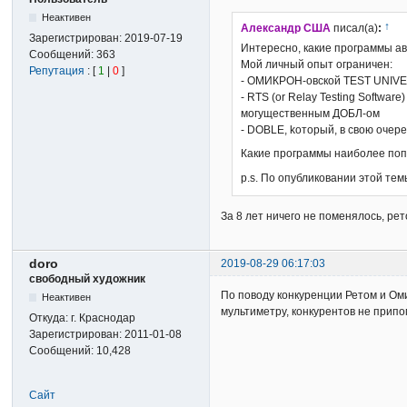
Неактивен
↑
Александр США
писал(а)
:
Зарегистрирован:
2019-07-19
Интересно, какие программы а
Сообщений:
363
Мой личный опыт ограничен:
Репутация
: [
1
|
0
]
- ОМИКРОН-овской TEST UNIV
- RTS (or Relay Testing Softw
могущественным ДОБЛ-ом
- DOBLE, kоторый, в свою оче
Какие программы наиболее поп
p.s. По опубликовании этой тем
За 8 лет ничего не поменялось, рет
doro
2019-08-29 06:17:03
свободный художник
По поводу конкуренции Ретом и Оми
Неактивен
мультиметру, конкурентов не прип
Откуда:
г. Краснодар
Зарегистрирован:
2011-01-08
Сообщений:
10,428
Сайт