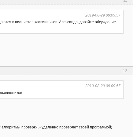
11
2019-08-29 09:09:57
щаются в пианистов-клавишников. Александр, давайте обсуждение
12
2019-08-29 09:09:57
-клавишников
ает алгоритмы проверки, - удаленно проверяет своей программой)