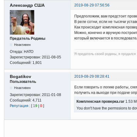
Александр США
2019-08-29 07:56:56
Предположим, вам предстоит прове
В реле сотни, если не тысячи устав
Как происходит комплексная прове
Можно, конечно и вручную построит
который включается в последовател
Предатель Родины
Неактивен
Откуда:
НАТО
Я предатель своей родины, я продался з
Зарегистрирован:
2011-08-05
Сообщений:
1,801
Bogatikov
2019-08-29 08:28:41
Пользователь
Если говорить о логике работы, схе
Неактивен
получить на выходе при подаче опр
Зарегистрирован:
2011-01-08
Сообщений:
4,711
Комплексная проверка.rar
1.53 М
Репутация
: [
19
|
0
]
You don't have the permssions to dow