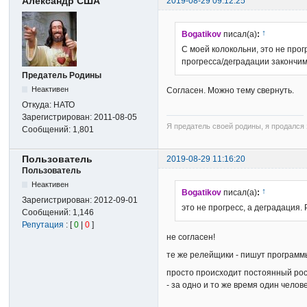
Александр США
2019-08-29 09:12:25
↑
Bogatikov
писал(а)
:
С моей колокольни, это не про
прогресса/деградации закончим
Предатель Родины
Неактивен
Согласен. Можно тему свернуть.
Откуда:
НАТО
Зарегистрирован:
2011-08-05
Я предатель своей родины, я продался з
Сообщений:
1,801
Пользователь
2019-08-29 11:16:20
Пользователь
Неактивен
↑
Bogatikov
писал(а)
:
Зарегистрирован:
2012-09-01
это не прогресс, а деградация
Сообщений:
1,146
Репутация
: [
0
|
0
]
не согласен!
те же релейщики - пишут программ
просто происходит постоянный рос
- за одно и то же время один челов