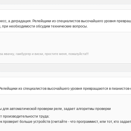
гресс, а деградация. Релейщики из специалистов высочайшего уровня превра
, при необходимости обсудим технические вопросы.
а жвачку, гамбургер и виски, простите меня, пожалуйста!!!
. Релейщики из специалистов высочайшего уровня превращаются в пианистов
ы для автоматической проверки реле, задает алгоритмы проверки
т производительности труда:
ек проверит больше устройств (считайте - что программист, или тот, кто зад