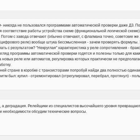
v
- никогда не пользовался программами автоматической проверки даже ДЗ. П
я соответствие работы устройства схеме (функциональной логической схеме). 
Потом с завода отвечают (обычно отвечают, с флагмана точно, советские же лю
(цифрового реле) вообще штука бессмысленная - зачем проверять формулы. Э
лать с результатом? "Некруглая" характеристика у реле сопротивления - брак
взгляд программы автоматической проверки годятся и полезны только для как
 новых реле или автоматов, регулировка которых практически не предполагае
аботку.
ей стране в коробке с транзисторами попробуй найди два полностью одинаков
итм был: купил - отремонтировал (отрегулировал, перебрал, протянул) - пол
сс, а деградация. Релейщики из специалистов высочайшего уровня превращаю
ри необходимости обсудим технические вопросы.