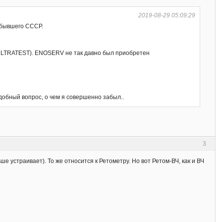
2019-08-29 05:09:29
 бывшего СССР.
 (ULTRATEST). ENOSERV не так давно был приобретен
одобный вопрос, о чем я совершенно забыл..
3
 устраивает). То же относится к Ретометру. Но вот Ретом-ВЧ, как и ВЧ