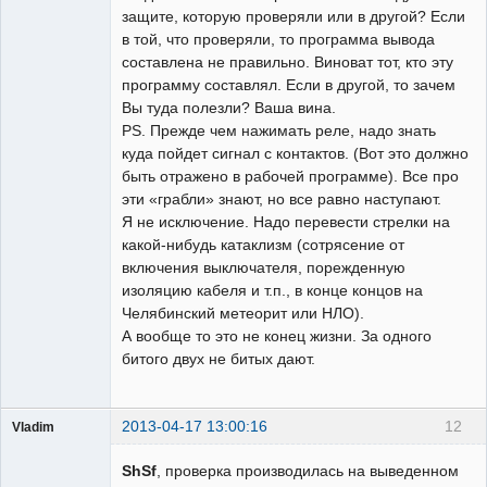
защите, которую проверяли или в другой? Если
в той, что проверяли, то программа вывода
составлена не правильно. Виноват тот, кто эту
программу составлял. Если в другой, то зачем
Вы туда полезли? Ваша вина.
PS. Прежде чем нажимать реле, надо знать
куда пойдет сигнал с контактов. (Вот это должно
быть отражено в рабочей программе). Все про
эти «грабли» знают, но все равно наступают.
Я не исключение. Надо перевести стрелки на
какой-нибудь катаклизм (сотрясение от
включения выключателя, порежденную
изоляцию кабеля и т.п., в конце концов на
Челябинский метеорит или НЛО).
А вообще то это не конец жизни. За одного
битого двух не битых дают.
2013-04-17 13:00:16
12
Vladim
Пользователь
ShSf
, проверка производилась на выведенном
Неактивен