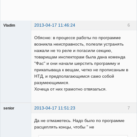
2013-04-17 11:46:24
6
Vladim
Пользователь
Обясню: в процессе работы по программе
Неактивен
возникла неисправность, полезли устранять
нажали не то реле и погасили секцию,
товарищам инспекторам была дана коменда
"Фас" и они начали шерстить программу и
прикапываца к вещам, четко не прописаным в
НТД, и предполагающимся само собой
разумеющимися.
Хочеца от них грамотно отвязаться.
2013-04-17 11:51:23
7
senior
Пользователь
Да не отмажетесь. Надо было по программе
Неактивен
расцеплять концы, чтобы " не