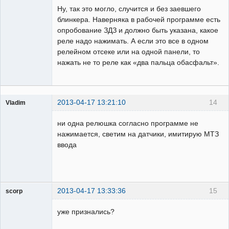
Ну, так это могло, случится и без заевшего
блинкера. Наверняка в рабочей программе есть
опробование ЗДЗ и должно быть указана, какое
реле надо нажимать. А если это все в одном
релейном отсеке или на одной панели, то
нажать не то реле как «два пальца обасфальт».
2013-04-17 13:21:10
14
Vladim
Пользователь
ни одна релюшка согласно программе не
Неактивен
нажимается, светим на датчики, имитирую МТЗ
ввода
2013-04-17 13:33:36
15
scorp
pensioner
уже признались?
Неактивен