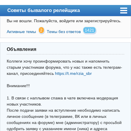
Советы бывалого релейщика
Вы не вошли.
Пожалуйста, войдите или зарегистрируйтесь.
Форум
2
1421
Активные темы
Темы без ответов
Правила
Поиск
Объявления
Регистрация
Коллеги хочу проинформировать новых и напомнить
Вход
старым участникам форума, что у нас также есть телеграм-
канал, присоединяйтесь
https://t.me/rzia_sbr
Архив
Внимание!!!
Почта
Поиск релейщика
1. В связи с наплывом спама в чате включена модерация
новых участников.
Видео РЗиА
После подачи заявки на вступление необходимо написать
личное сообщение (в телеграмме, ВК или в личных
Фотохостинг
сообщениях на форуме) мне (администратору) с просьбой
одобрить заявку с указанием имени (ника) и адреса
Телеграм