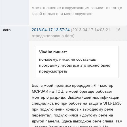
мое отношение к окружающим зависит от того,с
какой целью они меня окружают
2013-04-17 13:57:24
(2013-04-17 14:03:21
16
doro
отредактировано doro)
свободный
художник
Неактивен
Vladim пишет:
по-моему, никак не составишь
программу чтобы все это можно было
предусмотреть
Был в моей практике прецедент. Я - мастер
МСРЗАИ на ТЭЦ, в моей бригаде работает
монтер 6 разряда. Высочайшей квалификации
специалист, но при работе на защите ЭПЗ-1636
при подключении концов к выходному реле
перепутал, подключился к другому реле на
другой панели. Здесь выходное реле слева, там
- справа (защиты разных поколений). Не