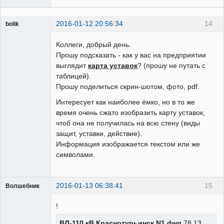
2016-01-12 20:56:34
14
bolik
Пользователь
Коллеги, добрый день.
Неактивен
Прошу подсказать - как у вас на предприятии
выглядит
карта уставок
? (прошу не путать с
таблицей).
Прошу поделиться скрин-шотом, фото, pdf.
Интересует как наиболее ёмко, но в то же
время очень сжато изобразить карту уставок,
чтоб она не получилась на всю стену (виды
защит, уставки, действие).
Информация изображается текстом или же
символами.
2016-01-13 06:38:41
15
Волшебник
!
ВЛ-110 кВ Краснотурьинск N1.dwg
78.13