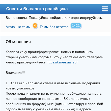
Советы бывалого релейщика
Вы не вошли.
Пожалуйста, войдите или зарегистрируйтесь.
Форум
4
1421
Активные темы
Темы без ответов
Правила
Поиск
Объявления
Регистрация
Коллеги хочу проинформировать новых и напомнить
Вход
старым участникам форума, что у нас также есть телеграм-
канал, присоединяйтесь
https://t.me/rzia_sbr
Архив
Внимание!!!
Почта
Поиск релейщика
1. В связи с наплывом спама в чате включена модерация
новых участников.
Видео РЗиА
После подачи заявки на вступление необходимо написать
личное сообщение (в телеграмме, ВК или в личных
Фотохостинг
сообщениях на форуме) мне (администратору) с просьбой
одобрить заявку с указанием имени (ника) и адреса
Телеграм