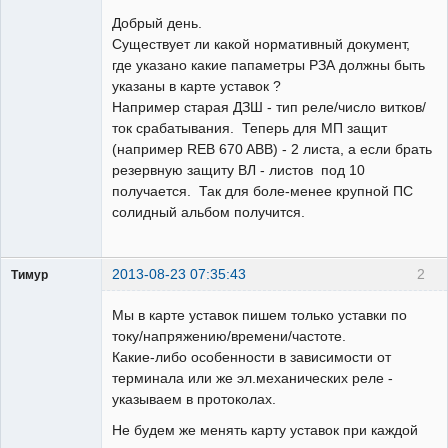
Пользователь
Добрый день.
Неактивен
Существует ли какой нормативный документ,
где указано какие папаметры РЗА должны быть
указаны в карте уставок ?
Например старая ДЗШ - тип реле/число витков/
ток срабатывания. Теперь для МП защит
(например REB 670 ABB) - 2 листа, а если брать
резервную защиту ВЛ - листов под 10
получается. Так для боле-менее крупной ПС
солидный альбом получится.
2013-08-23 07:35:43
2
Тимур
Пользователь
Мы в карте уставок пишем только уставки по
Неактивен
току/напряжению/времени/частоте.
Какие-либо особенности в зависимости от
терминала или же эл.механических реле -
указываем в протоколах.
Не будем же менять карту уставок при каждой