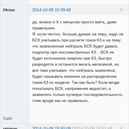
2014-10-08 15:39:48
3
Fiksius
Пользователь
да, можно и Х с минусом просто взять, даже
Неактивен
правильнее.
Я, если честно, больше думаю на тему, надо ли
БСК учитывать при расчете токов КЗ и на тему
что заземленная нейтраль БСК будет давать
подпитку при нессиметричных КЗ... БСК не
будет источником энергии при КЗ, быстро
разрядится и останется висеть железякой, но
все таки учитывая, что нейтраль заземлена,
будет оказывать влияние на распределение
токов КЗ по модели. Так как быть? Если везде
понатыкать БСК, напряжение вырастет, а
заземлять только нулевую последовательность
тоже вроде как не правильно...
Сайт
2014-10-08 15:50:09
(2014-10-08 15:51:48
4
retriever