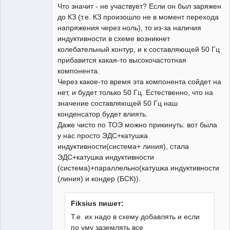
Что значит - не участвует? Если он был заряжен
до КЗ (т.е. КЗ произошло не в момент перехода
напряжения через ноль), то из-за наличия
индуктивности в схеме возникнет
колебательный контур, и к составляющей 50 Гц
прибавится какая-то высокочастотная
компонента.
Через какое-то время эта компонента сойдет на
нет, и будет только 50 Гц. Естественно, что на
значение составляющей 50 Гц наш
конденсатор будет влиять.
Даже чисто по ТОЭ можно прикинуть: вот была
у нас просто ЭДС+катушка
индуктивности(система+ линия), стала
ЭДС+катушка индуктивности
(система)+параллельно(катушка индуктивности
(линия) и кондер (БСК)).
Fiksius пишет:
Т.е. их надо в схему добавлять и если
по уму заземлять все