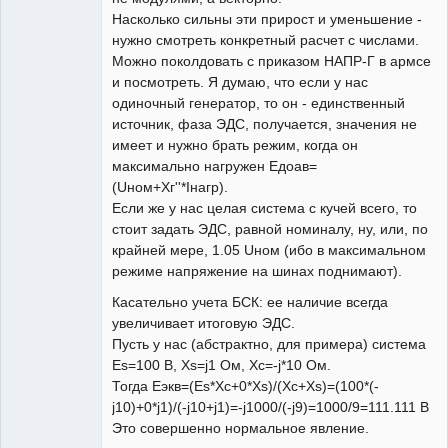
Насколько сильны эти прирост и уменьшение -
нужно смотреть конкретный расчет с числами.
Можно поколдовать с приказом НАПР-Г в армсе
и посмотреть. Я думаю, что если у нас
одиночный генератор, то он - единственный
источник, фаза ЭДС, получается, значения не
имеет и нужно брать режим, когда он
максимально нагружен Eдоав=
(Uном+Xг''*Iнагр).
Если же у нас целая система с кучей всего, то
стоит задать ЭДС, равной номиналу, ну, или, по
крайней мере, 1.05 Uном (ибо в максимальном
режиме напряжение на шинах поднимают).
Касательно учета БСК: ее наличие всегда
увеличивает итоговую ЭДС.
Пусть у нас (абстрактно, для примера) система
Es=100 В, Xs=j1 Ом, Xc=-j*10 Ом.
Тогда Eэкв=(Es*Xc+0*Xs)/(Xc+Xs)=(100*(-
j10)+0*j1)/(-j10+j1)=-j1000/(-j9)=1000/9=111.111 В
Это совершенно нормальное явление.