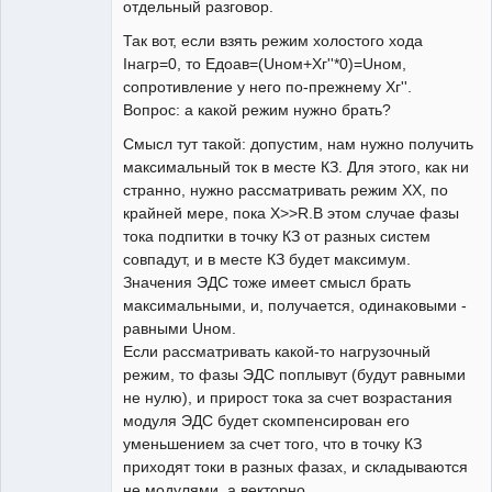
отдельный разговор.
Так вот, если взять режим холостого хода
Iнагр=0, то Eдоав=(Uном+Xг''*0)=Uном,
сопротивление у него по-прежнему Xг''.
Вопрос: а какой режим нужно брать?
Смысл тут такой: допустим, нам нужно получить
максимальный ток в месте КЗ. Для этого, как ни
странно, нужно рассматривать режим ХХ, по
крайней мере, пока Х>>R.В этом случае фазы
тока подпитки в точку КЗ от разных систем
совпадут, и в месте КЗ будет максимум.
Значения ЭДС тоже имеет смысл брать
максимальными, и, получается, одинаковыми -
равными Uном.
Если рассматривать какой-то нагрузочный
режим, то фазы ЭДС поплывут (будут равными
не нулю), и прирост тока за счет возрастания
модуля ЭДС будет скомпенсирован его
уменьшением за счет того, что в точку КЗ
приходят токи в разных фазах, и складываются
не модулями, а векторно.