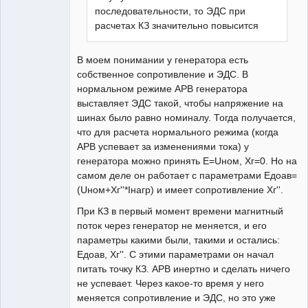
последовательности, то ЭДС при
расчетах КЗ значительно повысится
В моем понимании у генератора есть
собственное сопротивление и ЭДС. В
нормальном режиме АРВ генератора
выставляет ЭДС такой, чтобы напряжение на
шинах было равно номиналу. Тогда получается,
что для расчета нормального режима (когда
АРВ успевает за изменениями тока) у
генератора можно принять E=Uном, Xг=0. Но на
самом деле он работает с параметрами Eдоав=
(Uном+Xг''*Iнагр) и имеет сопротивление Xг''.
При КЗ в первый момент времени магнитный
поток через генератор не меняется, и его
параметры какими были, такими и остались:
Eдоав, Xг''. С этими параметрами он начал
питать точку КЗ. АРВ инертно и сделать ничего
не успевает. Через какое-то время у него
меняется сопротивление и ЭДС, но это уже