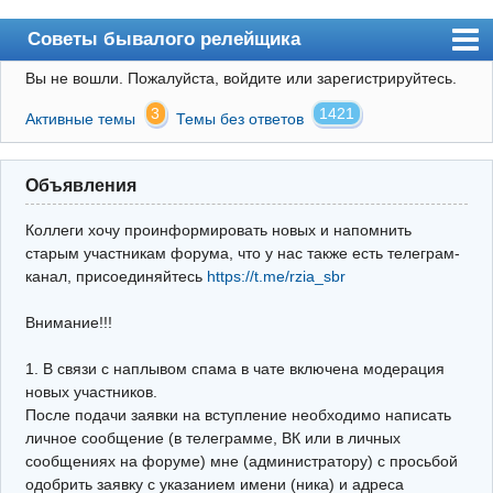
Советы бывалого релейщика
Вы не вошли.
Пожалуйста, войдите или зарегистрируйтесь.
Форум
3
1421
Активные темы
Темы без ответов
Правила
Поиск
Объявления
Регистрация
Коллеги хочу проинформировать новых и напомнить
Вход
старым участникам форума, что у нас также есть телеграм-
канал, присоединяйтесь
https://t.me/rzia_sbr
Архив
Внимание!!!
Почта
Поиск релейщика
1. В связи с наплывом спама в чате включена модерация
новых участников.
Видео РЗиА
После подачи заявки на вступление необходимо написать
личное сообщение (в телеграмме, ВК или в личных
Фотохостинг
сообщениях на форуме) мне (администратору) с просьбой
одобрить заявку с указанием имени (ника) и адреса
Телеграм