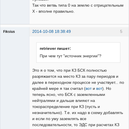
Так что ветвь типа 0 на землю с отрицательным
Х - вполне правильно.
2014-10-08 18:38:49
5
Fiksius
Пользователь
Неактивен
retriever пишет:
При чем тут "источник энергии"?
Это я о том, что при КЗ БСК полностью
разряжается на место КЗ за пару периодов и
далее в переходном процессе не участвует... по
крайней мере я так считал (
вот
и
вот
). Но
теперь ясно, что БСК с заземленными
нейтралями и дальше влияют на
токораспределение при КЗ (пусть и
незначительно). Т.е. их надо в схему добавлять
и если по уму заземлять все
последовательности, то ЭДС при расчетах КЗ