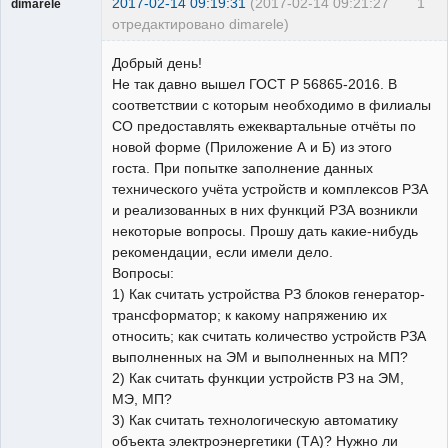
2017-02-14 09:19:31
(2017-02-14 09:21:27
1
dimarele
отредактировано dimarele)
Пользователь
Добрый день!
Неактивен
Не так давно вышел ГОСТ Р 56865-2016. В
соответствии с которым необходимо в филиалы
СО предоставлять ежеквартальные отчёты по
новой форме (Приложение А и Б) из этого
госта. При попытке заполнение данных
технического учёта устройств и комплексов РЗА
и реализованных в них функций РЗА возникли
некоторые вопросы. Прошу дать какие-нибудь
рекомендации, если имели дело.
Вопросы:
1) Как считать устройства РЗ блоков генератор-
трансформатор; к какому напряжению их
относить; как считать количество устройств РЗА
выполненных на ЭМ и выполненных на МП?
2) Как считать функции устройств РЗ на ЭМ,
МЭ, МП?
3) Как считать технологическую автоматику
объекта электроэнергетики (ТА)? Нужно ли