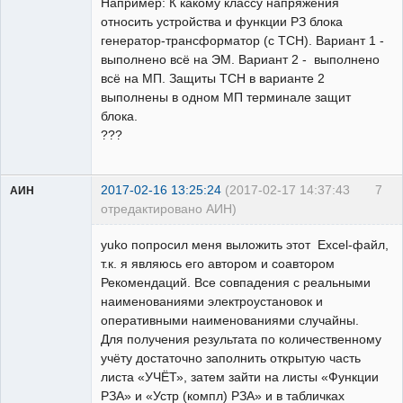
Например: К какому классу напряжения
относить устройства и функции РЗ блока
генератор-трансформатор (с ТСН). Вариант 1 -
выполнено всё на ЭМ. Вариант 2 - выполнено
всё на МП. Защиты ТСН в варианте 2
выполнены в одном МП терминале защит
блока.
???
2017-02-16 13:25:24
(2017-02-17 14:37:43
7
АИН
отредактировано АИН)
Пользователь
yuko попросил меня выложить этот Excel-файл,
Неактивен
т.к. я являюсь его автором и соавтором
Рекомендаций. Все совпадения с реальными
наименованиями электроустановок и
оперативными наименованиями случайны.
Для получения результата по количественному
учёту достаточно заполнить открытую часть
листа «УЧЁТ», затем зайти на листы «Функции
РЗА» и «Устр (компл) РЗА» и в табличках