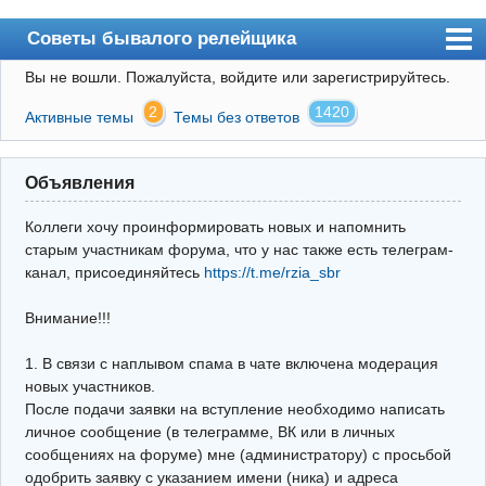
Советы бывалого релейщика
Вы не вошли.
Пожалуйста, войдите или зарегистрируйтесь.
Форум
2
1420
Активные темы
Темы без ответов
Правила
Поиск
Объявления
Регистрация
Коллеги хочу проинформировать новых и напомнить
Вход
старым участникам форума, что у нас также есть телеграм-
канал, присоединяйтесь
https://t.me/rzia_sbr
Архив
Внимание!!!
Почта
Поиск релейщика
1. В связи с наплывом спама в чате включена модерация
новых участников.
Видео РЗиА
После подачи заявки на вступление необходимо написать
личное сообщение (в телеграмме, ВК или в личных
Фотохостинг
сообщениях на форуме) мне (администратору) с просьбой
одобрить заявку с указанием имени (ника) и адреса
Телеграм