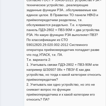
Согласно ГОСТ Р 55438-2013: устройство РЗА -
техническое устройство...реализующие
заданные функции РЗА...обслуживаемые как
единое целое. В Правилах ТО панели НВЧЗ и
приёмопередатчики разделены, т.е.
обслуживаются раздельно. Т.е. к примеру
панель ПДЭ-2802 + ПВЗ-90М = два устройства
РЗА. Но какую функцию РЗА выполняет ПВЗ?
По классификации из СТО
59012820.29.020.002-2012 Системного
оператора приёмомередатчик попадает разве
что под УПАСК, т.е. ПА.
Т.е. варианта 2:
1. Учитывать связки ПДЭ-2802 + ПВЗ-90М или
например ШЭ2607 08х + ПВЗУ-Е как два
устройства, но тогда к какой категории относить
приёмопередатчик?
2. Учитывать как одно устройство, но это не
снимает вопрос по функции
приёмопередатчика и к какой категории его
относить? ПА?