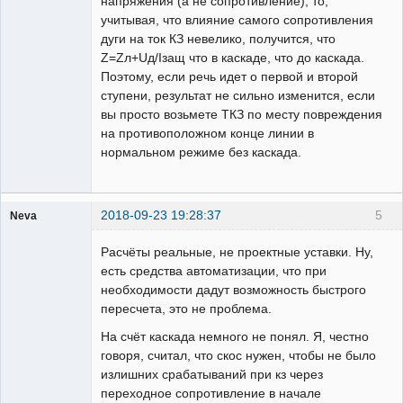
напряжения (а не сопротивление), то,
учитывая, что влияние самого сопротивления
дуги на ток КЗ невелико, получится, что
Z=Zл+Uд/Iзащ что в каскаде, что до каскада.
Поэтому, если речь идет о первой и второй
ступени, результат не сильно изменится, если
вы просто возьмете ТКЗ по месту повреждения
на противоположном конце линии в
нормальном режиме без каскада.
2018-09-23 19:28:37
5
Neva
Пользователь
Расчёты реальные, не проектные уставки. Ну,
Неактивен
есть средства автоматизации, что при
необходимости дадут возможность быстрого
пересчета, это не проблема.
На счёт каскада немного не понял. Я, честно
говоря, считал, что скос нужен, чтобы не было
излишних срабатываний при кз через
переходное сопротивление в начале