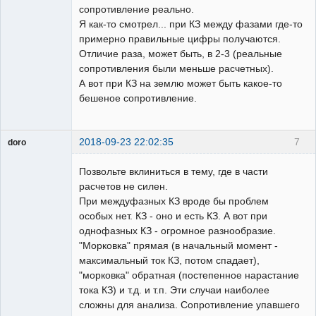
сопротивление реально.
Я как-то смотрел... при КЗ между фазами где-то
примерно правильные цифры получаются.
Отличие раза, может быть, в 2-3 (реальные
сопротивления были меньше расчетных).
А вот при КЗ на землю может быть какое-то
бешеное сопротивление.
2018-09-23 22:02:35
7
doro
свободный
художник
Позвольте вклиниться в тему, где в части
Неактивен
расчетов не силен.
При междуфазных КЗ вроде бы проблем
особых нет. КЗ - оно и есть КЗ. А вот при
однофазных КЗ - огромное разнообразие.
"Морковка" прямая (в начальный момент -
максимальный ток КЗ, потом спадает),
"морковка" обратная (постепенное нарастание
тока КЗ) и т.д. и т.п. Эти случаи наиболее
сложны для анализа. Сопротивление упавшего