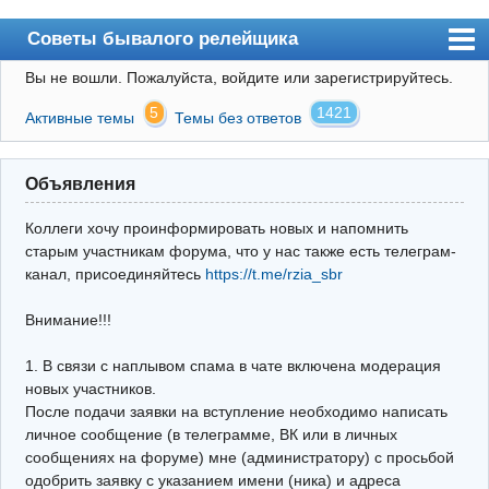
Советы бывалого релейщика
Вы не вошли.
Пожалуйста, войдите или зарегистрируйтесь.
Форум
5
1421
Активные темы
Темы без ответов
Правила
Поиск
Объявления
Регистрация
Коллеги хочу проинформировать новых и напомнить
Вход
старым участникам форума, что у нас также есть телеграм-
канал, присоединяйтесь
https://t.me/rzia_sbr
Архив
Внимание!!!
Почта
Поиск релейщика
1. В связи с наплывом спама в чате включена модерация
новых участников.
Видео РЗиА
После подачи заявки на вступление необходимо написать
личное сообщение (в телеграмме, ВК или в личных
Фотохостинг
сообщениях на форуме) мне (администратору) с просьбой
одобрить заявку с указанием имени (ника) и адреса
Телеграм