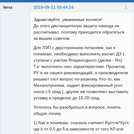
2018-09-21 09:44:24
1
Neva
Пользователь
Здравствуйте, уважаемые коллеги!
Неактивен
До этого дистанционную защиту никогда не
рассчитывал, поэтому приходится обратиться
за вашим советом.
Для ЛЭП с двусторонним питанием, как я
понимаю, необходимо выполнять расчет ДЗ 1
ступени с учетом Rпереходного (далее - Rп).
Т.е. выполнить скос характеристики. Прочитав,
РУ я не нашел рекомендаций, а производители
решают этот вопрос по-разному. Кто-то, как
Механотроника, задает фиксированный угол
скоса (-5 град.), другие же позволяют выставить
уставку в пределах до 15-20 град.
Хотелось бы разобраться в вопросе, понять
общую логику.
1) Как я понимаю, сначала считают Rуст=k*Xуст,
где k от 0,5 до 5 в зависимости от того КЛ или