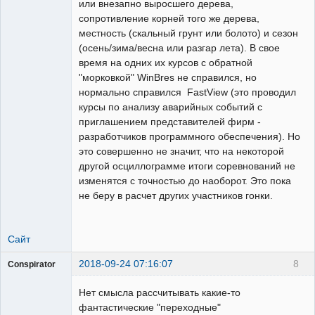
или внезапно выросшего дерева,
сопротивление корней того же дерева,
местность (скальный грунт или болото) и сезон
(осень/зима/весна или разгар лета). В свое
время на одних их курсов с обратной
"морковкой" WinBres не справился, но
нормально справился FastView (это проводил
курсы по анализу аварийных событий с
приглашением представителей фирм -
разработчиков программного обеспечения). Но
это совершенно не значит, что на некоторой
другой осциллограмме итоги соревнований не
изменятся с точностью до наоборот. Это пока
не беру в расчет других участников гонки.
Сайт
2018-09-24 07:16:07
8
Conspirator
Пользователь
Нет смысла рассчитывать какие-то
Неактивен
фантастические "переходные"