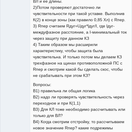
ВЛ и ее длины.
2)Потом проверяют достаточно ли
чувствительности при такой уставке. Выполнив
К(2) в конце зоны (как правило 0,85 Xл) с Rпер.
3) Rпер считаем Rдуг=Uдуг*lдуг/I, где lдуг-
междуфазное расстояние, а I-минимальный ток
через защиту при данном КЗ
4) Таким образом мы расширили
характеристику, чтобы защита была
чувствительна. И только потом мы делаем КЗ
трехфазное на щинах противоположной ПС с
Rпер и смотрим какой бы сделать скос, чтобы
не срабатывать при этом КЗ?
Вопросы:
В1) правильна ли общая логика
В2) надо ли проверять чувствительность через
переходное и при К(1,1)
В3) Для КЛ тоже необходимо рассчитывать или
только для ВЛ?
В4) Когда смотрим отстройку, то рассчитываем
новое значение Rпер? какие подрежимы