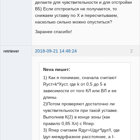
делаете для чувствительности и для отстройки
В5) Если отстроиться не получается, то
снижаем уставку по X и пересчитываем,
насколько сильно можно опуститься?
Заранее спасибо!
2018-09-21 14:48:24
2
retriever
Пользователь
Неактивен
Neva пишет:
1) Как я понимаю, сначала считают
Rуст=k*Xуст, где k от 0,5 до 5 в
зависимости от того КЛ или ВЛ и ее
длины.
2)Потом проверяют достаточно ли
чувствительности при такой уставке.
Выполнив К(2) в конце зоны (как
правило 0,85 Xл) с Rпер.
3) Rпер считаем Rдуг=Uдуг*lдуг/I, где
lдуг-междуфазное расстояние, а I-