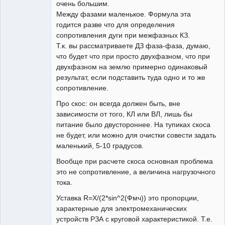
очень большим.
Между фазами маленькое. Формула эта
годится разве что для определения
сопротивления дуги при межфазных КЗ.
Т.к. вы рассматриваете ДЗ фаза-фаза, думаю,
что будет что при просто двухфазном, что при
двухфазном на землю примерно одинаковый
результат, если подставить туда одно и то же
сопротивление.
Про скос: он всегда должен быть, вне
зависимости от того, КЛ или ВЛ, лишь бы
питание было двустороннее. На тупиках скоса
не будет, или можно для очистки совести задать
маленький, 5-10 градусов.
Вообще при расчете скоса основная проблема
это не сопротивление, а величина нагрузочного
тока.
Уставка R=X/(2*sin^2(Фмч)) это пропорции,
характерные для электромеханических
устройств РЗА с круговой характеристикой. Т.е.