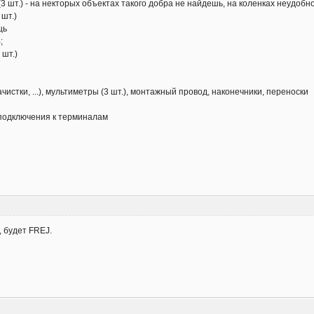
я (3 шт.) - на некторых объектах такого добра не найдешь, на коленках неудобн
 шт.)
щь
;
 шт.)
ачистки, ...), мультиметры (3 шт.), монтажный провод, наконечники, переноски
я подключения к терминалам
, будет FREJ.