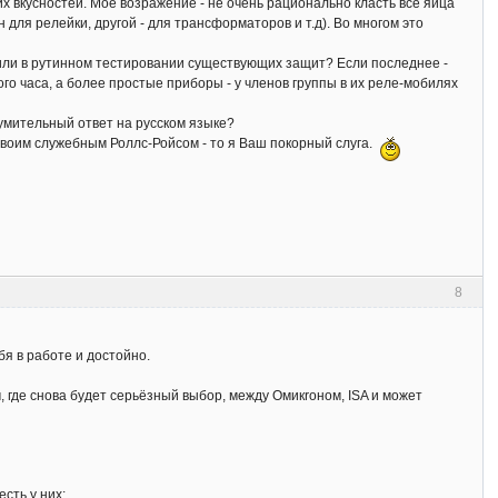
их вкусностей. Мое возражение - не очень рационально класть все яйца
для релейки, другой - для трансформаторов и т.д). Во многом это
 или в рутинном тестировании существующих защит? Если последнее -
го часа, а более простые приборы - у членов группы в их реле-мобилях
вразумительный ответ на русском языке?
своим служебным Роллс-Ройсом - то я Ваш покорный слуга.
8
бя в работе и достойно.
, где снова будет серьёзный выбор, между Омикrоном, ISA и может
сть у них: