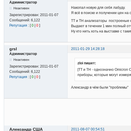
Администратор
Накопал новую для себя лабуду.
Неактивен
Я всё в поиске и получении цен на
Зарегистрирован:
2011-01-07
Сообщений:
6,122
ТТ и ТН анализаторы построеные н
Репутация
: [
0
|
0
]
Выдают в течении 1 мин полный отчё
Ну кто нить хоть на выставке с та
grsl
2011-01-29 14:28:18
Администратор
Неактивен
zloi пишет:
Зарегистрирован:
2011-01-07
[ТТ и ТН - однозначно Omicron 
Сообщений:
6,122
приборы, которые могут измеря
Репутация
: [
0
|
0
]
Александр в чём были "проблемы"
Александр США
2011-08-07 00:54:51