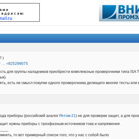
? )
thr … =825299075
ость для группы наладчиков приобрести комплексные проверочники типа ISA T
ык).
нять, есть ли смысл покупки одного проверочника делющего многие тесты или
рода приборы (российский аналог
Ретом-21
) не для проверки защит, а для про
ащит нужны приборы с трехфазным источником тока и напряжения.
____
нить, то вот примерный список того, что у нас с собой было