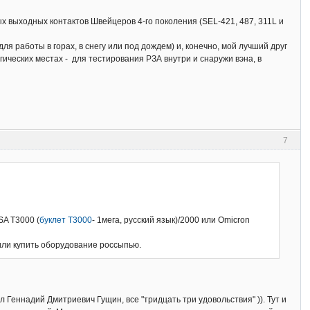
х выходных контактов Швейцеров 4-го поколения (SEL-421, 487, 311L и
я работы в горах, в снегу или под дождем) и, конечно, мой лучший друг
ических местах - для тестирования РЗА внутри и снаружи вэна, в
7
SA T3000 (
буклет T3000
- 1мега, русский язык)/2000 или Omicron
 или купить оборудование россыпью.
Геннадий Дмитриевич Гущин, все "тридцать три удовольствия" )). Тут и