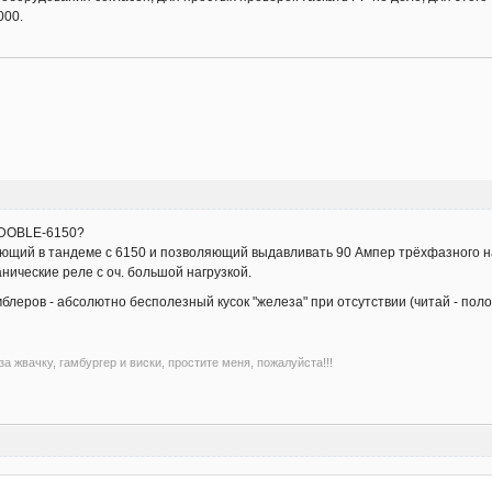
000.
т DOBLE-6150?
ающий в тандеме с 6150 и позволяющий выдавливать 90 Ампер трёхфазного на
нические реле с оч. большой нагрузкой.
умблеров - абсолютно бесполезный кусок "железа" при отсутствии (читай - по
а жвачку, гамбургер и виски, простите меня, пожалуйста!!!