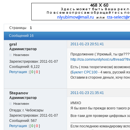
Страницы
1
Сообщений 16
grsl
2011-01-23 20:51:41
Администратор
Продолжение ( Угрюмый, ты где???
Неактивен
http://rza.communityhost.ru/thread/?
Зарегистрирован:
2011-01-07
Сообщений:
6,122
Есть ( пока теоретически) возможн
Репутация
: [
0
|
0
]
(
Буклет CPC100
- 4 мега, русский яз
Оставим в стороне деньги, хочу по
Stepanov
2011-01-23 21:35:41
Администратор
ИМХО
Неактивен
Я бы взял бы прежде всего такого 
Откуда:
г. Чебоксары
Зарегистрирован:
2011-01-07
Все-таки для проверки цифровых з
Сообщений:
567
_____________________________
Репутация
: [
0
|
0
]
Если последнюю командировку вспом