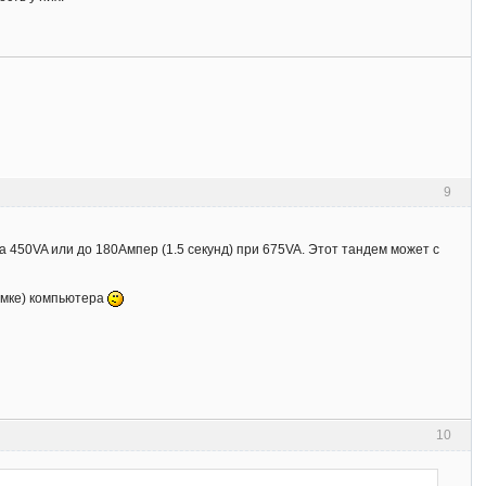
9
 450VA или до 180Ампер (1.5 секунд) при 675VA. Этот тандем может с
ломке) компьютера
10