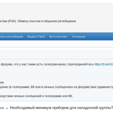
тики (РЗА). Обмену опытом и общению релейщиков.
оиск релейщика
Видео РЗиА
Фотохостинг
Телеграм
форума, что у нас также есть телеграм-канал, присоединяйтесь
https://t.me/r
ов.
ние (в телеграмме, ВК или в личных сообщениях на форуме) мне (администра
редствам личных сообщений в телеграмме или ВК.
→
Необходимый минимум приборов для наладочной группы?
рок