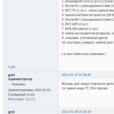
1. раскладной стол (1 шт.) и стуль
2. Ретом-51 с принадлежностями (3
3. РЕТ-ТН (1 шт.) - очень нужная ве
4. преносной блок питания на 220 В
5. Ретом-ВЧ с принадлежностями (1
6. РЕТ-GPS (2 шт.)
7. ВАФ (Ретометр) (1 шт.)
8. набор инструментов (отвертки, з
9. спецовки, утепленные куртки
10. ноутбуки у каждого, кабеля дл
...
з.ы все поместили в минивен )
Сайт
grsl
2011-01-23 21:39:46
Администратор
Володя, для защит отдельное дело
Неактивен
тут имено надо ТТ, ТН и прочее.
Зарегистрирован:
2011-01-07
Сообщений:
6,122
Репутация
: [
0
|
0
]
grsl
2011-01-28 20:35:14