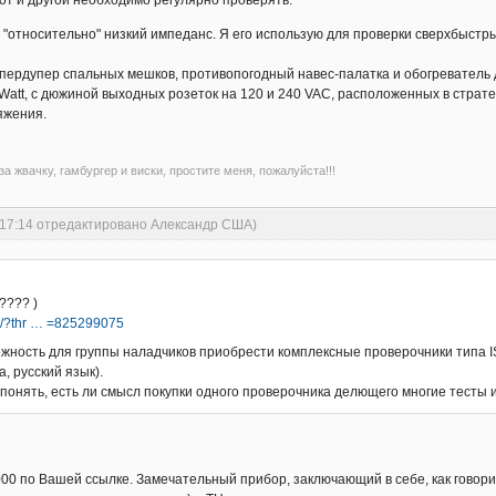
тот и другой необходимо регулярно проверять.
 "относительно" низкий импеданс. Я его использую для проверки сверхбыстры
супердупер спальных мешков, противопогодный навес-палатка и обогреватель дл
att, c дюжиной выходных розеток на 120 и 240 VAC, расположенных в стратег
яжения.
а жвачку, гамбургер и виски, простите меня, пожалуйста!!!
4:17:14 отредактировано Александр США)
???? )
ad/?thr … =825299075
можность для группы наладчиков приобрести комплексные проверочники типа I
а, русский язык).
у понять, есть ли смысл покупки одного проверочника делющего многие тесты
0 по Вашей ссылке. Замечательный прибор, заключающий в себе, как говорил 