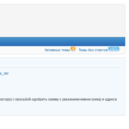
4
1421
Активные темы
Темы без ответов
zia_sbr
тору) с просьбой одобрить заявку с указанием имени (ника) и адреса