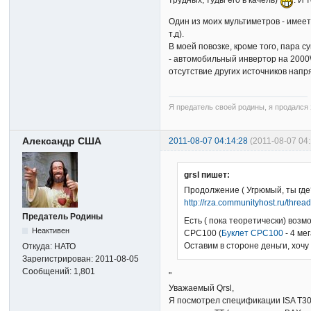
трудных, туды его в качель)
. И 
Один из моих мультиметров - имеет
т.д).
В моей повозке, кроме того, пара 
- автомобильный инвертор на 2000W
отсутствие других источников напр
Я предатель своей родины, я продался з
Александр США
2011-08-07 04:14:28
(2011-08-07 0
grsl пишет:
Продолжение ( Угрюмый, ты где
http://rza.communityhost.ru/thre
Предатель Родины
Есть ( пока теоретически) воз
Неактивен
CPC100 (
Буклет CPC100
- 4 мег
Оставим в стороне деньги, хоч
Откуда:
НАТО
Зарегистрирован:
2011-08-05
Сообщений:
1,801
"
Уважаемый Qrsl,
Я посмотрел спецификации ISA T300