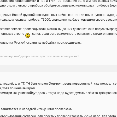
 сопротивление нагрузки и пр.) и ТН и тестирование реле и много разных друг
одного комплексного прибора обойдется дешевле, нежели двух приборов (один 
водимых Вашей группой повседневных работ: состоят ли они в пусконаладке,
ин-два комлексных прибора, T3000, сидящими на базе, ждущими своего звездно
"customer service" производителя, можно-ли до них дозвониться и получить 
авленных в строне
денег: если есть возможность оснастить каждого парня 
только на Русской страничке вебсайта производителя..
а жвачку, гамбургер и виски, простите меня, пожалуйста!!!
валюаций, для ТТ, ТН был куплен Омикрон, зверь невероятный, уже показал се
, хотя по цене выиграл.
смотри как у них пойдут дела и тогда надо будет думать о чём то трёхфазном
, занимается и наладкой и текущими проверками.
борудования согласен, для простых проверок таскать РР не дело, для этого е