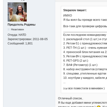
Stepanov пишет:
ИМХО
Я бы взял бы прежде всего так
Предатель Родины
Все-таки для проверки цифров
Неактивен
__________________________
Если последнюю командировку в
Откуда:
НАТО
1. раскладной стол (1 шт.) и ст
Зарегистрирован:
2011-08-05
2. Ретом-51 с принадлежностями
Сообщений:
1,801
3. РЕТ-ТН (1 шт.) - очень нужна
4. преносной блок питания на 2
5. Ретом-ВЧ с принадлежностями
6. РЕТ-GPS (2 шт.)
7. ВАФ (Ретометр) (1 шт.)
8. набор инструментов (отвертки
9. спецовки, утепленные куртки
10. ноутбуки у каждого, кабеля
...
з.ы все поместили в минивен )
Отличный список..
Я бы еще добавил мини углекислот