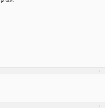
о работать.
3
4