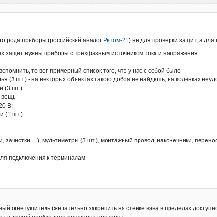
ого рода приборы (российский аналог
Ретом-21
) не для проверки защит, а для 
ых защит нужны приборы с трехфазным источником тока и напряжения.
_______
спомнить, то вот примерный список того, что у нас с собой было
улья (3 шт.) - на некторых объектах такого добра не найдешь, на коленках неу
 (3 шт.)
я вещь
20 В;
 (1 шт.)
, зачистки, ...), мультиметры (3 шт.), монтажный провод, наконечники, перено
 для подключения к терминалам
ный огнетушитель (желательно закрепить на стенке вэна в пределах доступн