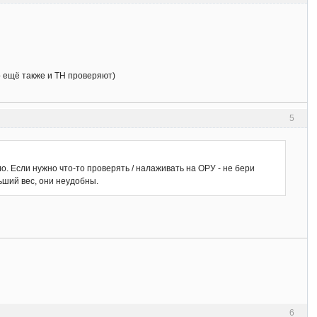
то ещё также и ТН проверяют)
5
о. Если нужно что-то проверять / налаживать на ОРУ - не бери
ьший вес, они неудобны.
6