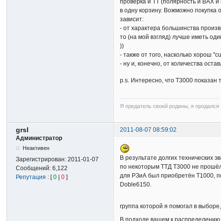
проверка и ТТ (полярность и ВАХ и
в одну корзину. Вожможно покупка 
зависит:
- от характера большинства произ
то (на мой взгляд) лучше иметь од
))
- также от того, насколько хорош 
- ну и, конечно, от количества ост
p.s. Интересно, что T3000 показан 
Я предатель своей родины, я продался з
grsl
2011-08-07 08:59:02
Администратор
Неактивен
В результате долгих технических э
Зарегистрирован:
2011-01-07
по некоторым ТТД Т3000 не прошёл
Сообщений:
6,122
для РЗиА был приобретён Т1000, по
Репутация
: [
0
|
0
]
Doble6150.
группа которой я помогал в выборе
В подходе вашем к распределению о