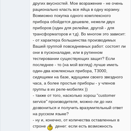
других вкусностей. Мое возражение - не очень
рационально класть все яйца в одну корзину.
Вожможно покупка одного комплексного
прибора обойдется дешевле, нежели двух
приборов (один для релейки, другой - для
трансформаторов и т.д). Во многом это зависит:
- от характера большинства производимых
Вашей группой повседневных работ: состоят ли
они в пусконаладке, или в рутинном
тестировании существующих защит? Если
последнее - то (на мой взгляд) лучше иметь
один-два комлексных прибора, T3000,
сидящими на базе, ждущими своего звездного
часа, а более простые приборы - у членов
группы в их реле-мобилях ))
- также от того, насколько хорош "customer
service" производителя, можно-ли до них
дозвониться и получить вразумительный ответ
на русском языке?
- ну и, конечно, от количества оставленных в
строне
денег: если есть возможность