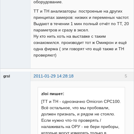
оборудование.
ТТ и ТН анализаторы построеные на других
принципах замеров: низких и переменых частот.
Выдают в течении 1 мин полный отчёт по ТТ, 20
параметров и сразу в эксел.
Ну кто нить хоть на выставке с таким
ознакомился. производит тот ж Омикрон и ещё
одна фирма ( эти говорят что ещё также и ТН
проверяют)
2011-01-29 14:28:18
5
grsl
Администратор
Неактивен
zloi пишет:
[ТТ и ТН - однозначно Omicron CPC100.
Всё остальное, что мы пробовали,
должен признать, и рядом не стояло.
Если нужно что-то проверять /
налаживать на ОРУ - не бери приборы,
которые могут измерять только в