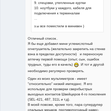
9. спецовки, утепленные куртки
10. ноутбуки у каждого, кабеля для
подключения к терминалам
...
з.ы все поместили в минивен )
Отличный список..
Я бы еще добавил мини углекислотный
огнетушитель (желательно закрепить на стенке
вэна в пределах доступности) и переносную
аптечку первой помощи (опыт, сын, ошибок
трудных, туды его в качель)
. И тот и другой
необходимо регулярно проверять.
Один из моих мультиметров - имеет
"относительно" низкий импеданс. Я его
использую для проверки сверхбыстрых
выходных контактов Швейцеров 4-го поколения
(SEL-421, 487, 311L и т.д).
В моей повозке, кроме того, пара супердупер
спальных мешков, противопогодный навес-