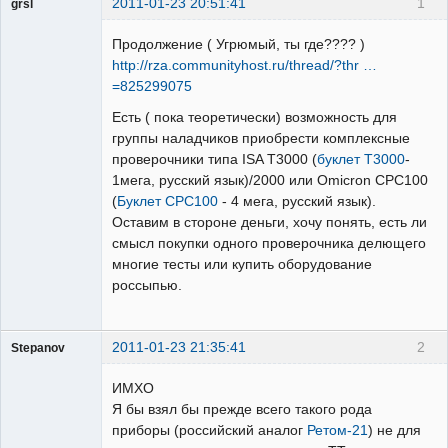
2011-01-23 20:51:41
1
grsl
Администратор
Продолжение ( Угрюмый, ты где???? )
Неактивен
http://rza.communityhost.ru/thread/?thr …
=825299075
Есть ( пока теоретически) возможность для
группы наладчиков приобрести комплексные
проверочники типа ISA T3000 (
буклет T3000
-
1мега, русский язык)/2000 или Omicron CPC100
(
Буклет CPC100
- 4 мега, русский язык).
Оставим в стороне деньги, хочу понять, есть ли
смысл покупки одного проверочника делющего
многие тесты или купить оборудование
россыпью.
2011-01-23 21:35:41
2
Stepanov
Администратор
ИМХО
Неактивен
Я бы взял бы прежде всего такого рода
приборы (российский аналог
Ретом-21
) не для