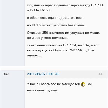
zloi, для интереса сделай сверку между DRTS66
Неактивен
и Doble F6150.
о обоих есть один недостаток: вес...
но DRTS может работать без компа...
Омикрон 356 ннемного им уступает по мощи,
но и вес у мего поменьше.
тянет меня чтой-то на DRTS34, но 18кг, а вот
весу и нужде на Омикрон CMC156...., 10кг
однако....
2011-08-16 10:49:45
14
Uran
Пользователь
У нас в Газель все не вмещается
,как
Неактивен
начинаешь грузить...