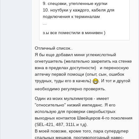
9. спецовки, утепленные куртки
10. ноутбуки у каждого, кабеля для
подключения к терминалам
...
з.ы все поместили в минивен )
Отличный список..
Я бы еще добавил мини углекислотный
огнетушитель (желательно закрепить на стенке
вэна в пределах доступности) и переносную
аптечку первой помощи (опыт, сын, ошибок
трудных, туды его в качель)
. И тот и другой
необходимо регулярно проверять.
Один из моих мультиметров - имеет
"относительно" низкий импеданс. Я его
использую для проверки сверхбыстрых
выходных контактов Швейцеров 4-го поколения
(SEL-421, 487, 311L и т.д).
В моей повозке, кроме того, пара супердупер
спальных мешков, противопогодный навес-