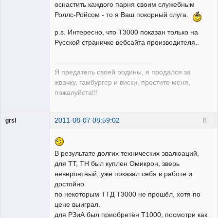
оснастить каждого парня своим служебным
Роллс-Ройсом - то я Ваш покорный слуга.
p.s. Интересно, что T3000 показан только на
Русской страничке вебсайта производителя..
Я предатель своей родины, я продался за
жвачку, гамбургер и виски, простите меня,
пожалуйста!!!
2011-08-07 08:59:02
8
grsl
Администратор
Неактивен
В результате долгих технических эвалюаций,
для ТТ, ТН был куплен Омикрон, зверь
невероятный, уже показал себя в работе и
достойно.
по некоторым ТТД Т3000 не прошёл, хотя по
цене выиграл.
для РЗиА был приобретён Т1000, посмотри как