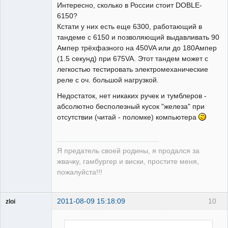
Интересно, сколько в России стоит DOBLE-
6150?
Кстати у них есть еще 6300, работающий в
тандеме с 6150 и позволяющий выдавливать 90
Предатель
Ампер трёхфазного на 450VA или до 180Ампер
Родины
(1.5 секунд) при 675VA. Этот тандем может с
Неактивен
легкостью тестировать электромеханические
реле с оч. большой нагрузкой.
Недостаток, нет никаких ручек и тумблеров -
абсолютно бесполезный кусок "железа" при
отсутствии (читай - поломке) компьютера
Я предатель своей родины, я продался за
жвачку, гамбургер и виски, простите меня,
пожалуйста!!!
2011-08-09 15:18:09
10
zloi
ailleurs
Неактивен