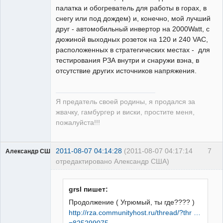
палатка и обогреватель для работы в горах, в
снегу или под дождем) и, конечно, мой лучший
друг - автомобильный инвертор на 2000Watt, c
дюжиной выходных розеток на 120 и 240 VAC,
расположенных в стратегических местах - для
тестирования РЗА внутри и снаружи вэна, в
отсутствие других источников напряжения.
Я предатель своей родины, я продался за
жвачку, гамбургер и виски, простите меня,
пожалуйста!!!
2011-08-07 04:14:28
(2011-08-07 04:17:14
7
Александр США
отредактировано Александр США)
grsl пишет:
Продолжение ( Угрюмый, ты где???? )
http://rza.communityhost.ru/thread/?thr …
Предатель
=825299075