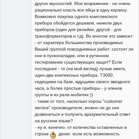
других вкусностей. Мое возражение - не очень
рационально класть все яйца в одну корзину.
Вожможно покупка одного комплексного
прибора обойдется дешевле, нежели двух
приборов (один для релейки, другой - для
трансформаторов и т.д). Во многом это зависит:
- от характера большинства производимых
Вашей группой повседневных работ: состоят ли
они в пусконаладке, или в рутинном
тестировании существующих защит? Если
последнее - то (на мой взгляд) лучше иметь
один-два комлексных прибора, T3000,
сидящими на базе, ждущими своего звездного
часа, а более простые приборы - у членов
группы в их реле-мобилях ))
- также от того, насколько хорош "customer
service" производителя, можно-ли до них
дозвониться и получить вразумительный ответ
на русском языке?
- ну и, конечно, от количества оставленных в
строне
денег: если есть возможность