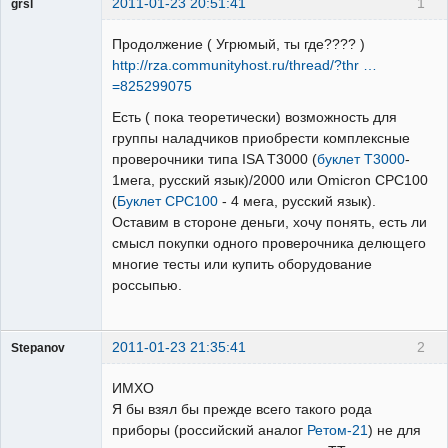
2011-01-23 20:51:41
1
grsl
Администратор
Продолжение ( Угрюмый, ты где???? )
Неактивен
http://rza.communityhost.ru/thread/?thr …
=825299075
Есть ( пока теоретически) возможность для
группы наладчиков приобрести комплексные
проверочники типа ISA T3000 (
буклет T3000
-
1мега, русский язык)/2000 или Omicron CPC100
(
Буклет CPC100
- 4 мега, русский язык).
Оставим в стороне деньги, хочу понять, есть ли
смысл покупки одного проверочника делющего
многие тесты или купить оборудование
россыпью.
2011-01-23 21:35:41
2
Stepanov
Администратор
ИМХО
Неактивен
Я бы взял бы прежде всего такого рода
приборы (российский аналог
Ретом-21
) не для