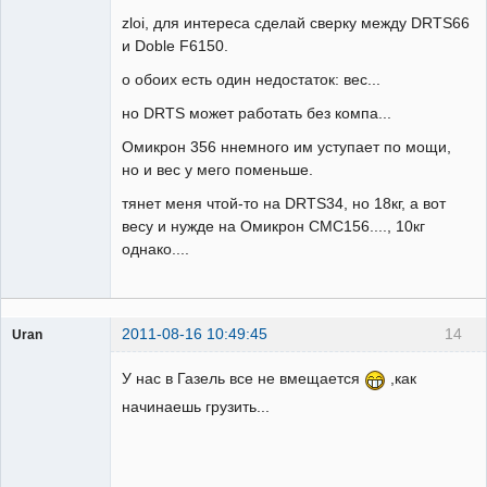
zloi, для интереса сделай сверку между DRTS66
Неактивен
и Doble F6150.
о обоих есть один недостаток: вес...
но DRTS может работать без компа...
Омикрон 356 ннемного им уступает по мощи,
но и вес у мего поменьше.
тянет меня чтой-то на DRTS34, но 18кг, а вот
весу и нужде на Омикрон CMC156...., 10кг
однако....
2011-08-16 10:49:45
14
Uran
Пользователь
У нас в Газель все не вмещается
,как
Неактивен
начинаешь грузить...