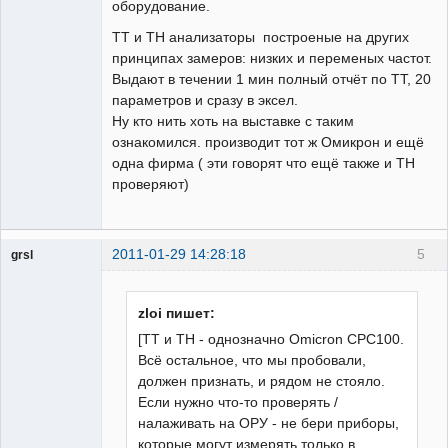
оборудование.
ТТ и ТН анализаторы построеные на других
принципах замеров: низких и переменых частот.
Выдают в течении 1 мин полный отчёт по ТТ, 20
параметров и сразу в эксел.
Ну кто нить хоть на выставке с таким
ознакомился. производит тот ж Омикрон и ещё
одна фирма ( эти говорят что ещё также и ТН
проверяют)
2011-01-29 14:28:18
5
grsl
Администратор
Неактивен
zloi пишет:
[ТТ и ТН - однозначно Omicron CPC100.
Всё остальное, что мы пробовали,
должен признать, и рядом не стояло.
Если нужно что-то проверять /
налаживать на ОРУ - не бери приборы,
которые могут измерять только в