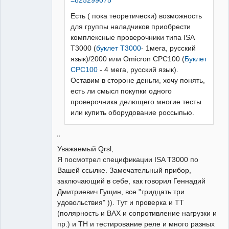
Родины
Неактивен
Есть ( пока теоретически) возможность
для группы наладчиков приобрести
комплексные проверочники типа ISA
T3000 (
буклет T3000
- 1мега, русский
язык)/2000 или Omicron CPC100 (
Буклет
CPC100
- 4 мега, русский язык).
Оставим в стороне деньги, хочу понять,
есть ли смысл покупки одного
проверочника делющего многие тесты
или купить оборудование россыпью.
"
Уважаемый Qrsl,
Я посмотрел спецификации ISA T3000 по
Вашей ссылке. Замечательный прибор,
заключающий в себе, как говорил Геннадий
Дмитриевич Гущин, все "тридцать три
удовольствия" )). Тут и проверка и ТТ
(полярность и ВАХ и сопротивление нагрузки и
пр.) и ТН и тестирование реле и много разных