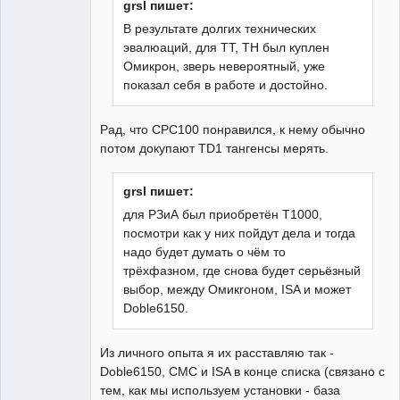
grsl пишет:
В результате долгих технических
эвалюаций, для ТТ, ТН был куплен
Омикрон, зверь невероятный, уже
показал себя в работе и достойно.
Рад, что CPC100 понравился, к нему обычно
потом докупают TD1 тангенсы мерять.
grsl пишет:
для РЗиА был приобретён Т1000,
посмотри как у них пойдут дела и тогда
надо будет думать о чём то
трёхфазном, где снова будет серьёзный
выбор, между Омикrоном, ISA и может
Doble6150.
Из личного опыта я их расставляю так -
Doble6150, CMC и ISA в конце списка (связано с
тем, как мы используем установки - база