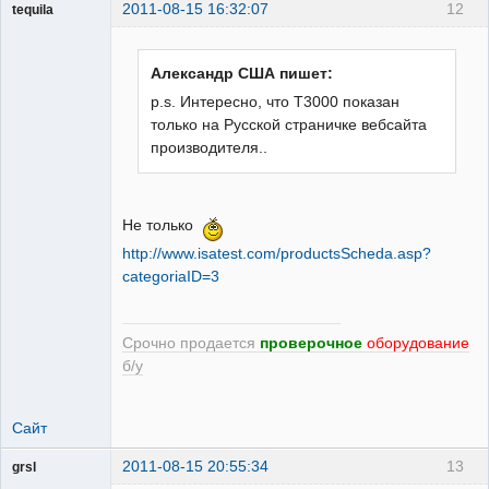
2011-08-15 16:32:07
12
tequila
Александр США пишет:
Модератор
p.s. Интересно, что T3000 показан
Неактивен
только на Русской страничке вебсайта
производителя..
Не только
http://www.isatest.com/productsScheda.asp?
categoriaID=3
Срочно продается
проверочное
оборудование
б/у
Сайт
2011-08-15 20:55:34
13
grsl
Администратор