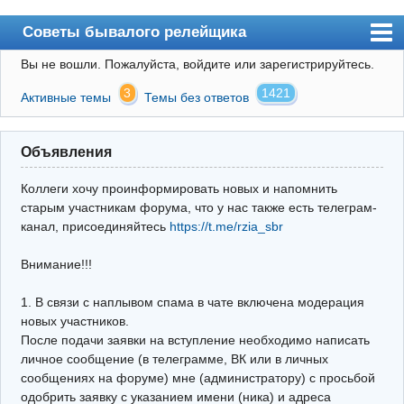
Советы бывалого релейщика
Вы не вошли.
Пожалуйста, войдите или зарегистрируйтесь.
Форум
3
1421
Активные темы
Темы без ответов
Правила
Поиск
Объявления
Регистрация
Коллеги хочу проинформировать новых и напомнить
Вход
старым участникам форума, что у нас также есть телеграм-
канал, присоединяйтесь
https://t.me/rzia_sbr
Архив
Внимание!!!
Почта
Поиск релейщика
1. В связи с наплывом спама в чате включена модерация
новых участников.
Видео РЗиА
После подачи заявки на вступление необходимо написать
личное сообщение (в телеграмме, ВК или в личных
Фотохостинг
сообщениях на форуме) мне (администратору) с просьбой
одобрить заявку с указанием имени (ника) и адреса
Телеграм