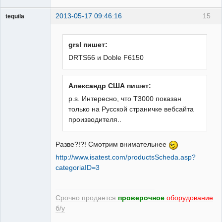
2013-05-17 09:46:16
15
tequila
grsl пишет:
Модератор
DRTS66 и Doble F6150
Неактивен
Александр США пишет:
p.s. Интересно, что T3000 показан
только на Русской страничке вебсайта
производителя..
Разве?!?! Смотрим внимательнее
http://www.isatest.com/productsScheda.asp?
categoriaID=3
Срочно продается
проверочное
оборудование
б/у