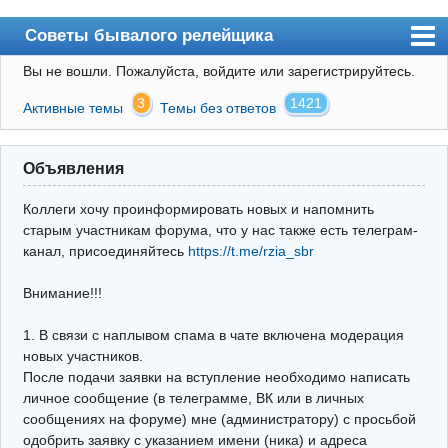
Советы бывалого релейщика
Вы не вошли.
Пожалуйста, войдите или зарегистрируйтесь.
Форум
3
1421
Активные темы
Темы без ответов
Правила
Поиск
Объявления
Регистрация
Коллеги хочу проинформировать новых и напомнить
Вход
старым участникам форума, что у нас также есть телеграм-
канал, присоединяйтесь
https://t.me/rzia_sbr
Архив
Внимание!!!
Почта
Поиск релейщика
1. В связи с наплывом спама в чате включена модерация
новых участников.
Видео РЗиА
После подачи заявки на вступление необходимо написать
личное сообщение (в телеграмме, ВК или в личных
Фотохостинг
сообщениях на форуме) мне (администратору) с просьбой
одобрить заявку с указанием имени (ника) и адреса
Телеграм