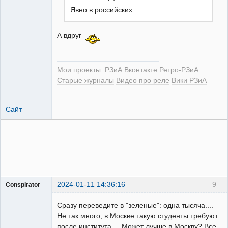
Явно в российских.
РЕЛЕктрик
А вдруг
Неактивен
Мои проекты:
РЗиА Вконтакте
Ретро-РЗиА
Старые журналы
Видео про реле
Вики РЗиА
Сайт
2024-01-11 14:36:16
9
Conspirator
Пользователь
Сразу переведите в "зеленые": одна тысяча....
Неактивен
Не так много, в Москве такую студенты требуют
после института.... Может лучше в Москву? Все