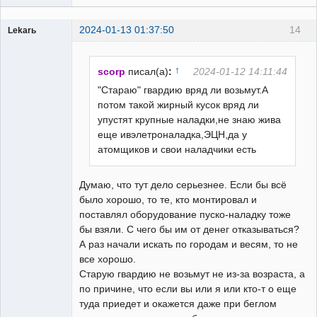
2024-01-13 01:37:50
14
Lekarь
Пользователь
Неактивен
↑
scorp
писал(а)
:
2024-01-12 14:11:44
"Стараю" гвардию вряд ли возьмут.А
потом такой жирный кусок вряд ли
упустят крупные наладки,не знаю жива
еще ивэлетроналадка,ЭЦН,да у
атомщиков и свои наладчики есть
Думаю, что тут дело серьезнее. Если бы всё
было хорошо, то те, кто монтировал и
поставлял оборудование пуско-наладку тоже
бы взяли. С чего бы им от денег отказываться?
А раз начали искать по городам и весям, то не
все хорошо.
Старую гвардию не возьмут не из-за возраста, а
по причине, что если вы или я или кто-т о еще
туда приедет и окажется даже при беглом