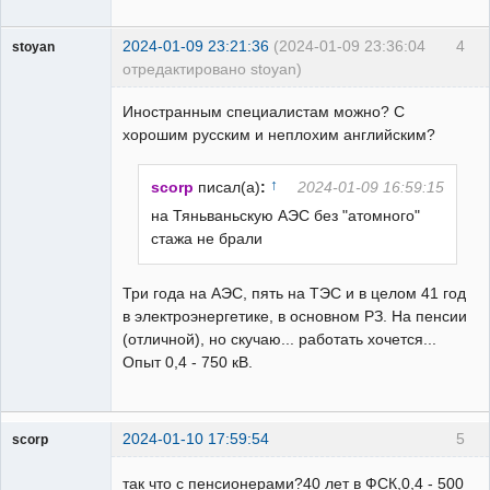
2024-01-09 23:21:36
(2024-01-09 23:36:04
4
stoyan
отредактировано stoyan)
Пользователь
Иностранным специалистам можно? С
Неактивен
хорошим русским и неплохим английским?
↑
scorp
писал(а)
:
2024-01-09 16:59:15
на Тяньваньскую АЭС без "атомного"
стажа не брали
Три года на АЭС, пять на ТЭС и в целом 41 год
в электроэнергетике, в основном РЗ. На пенсии
(отличной), но скучаю... работать хочется...
Опыт 0,4 - 750 кВ.
2024-01-10 17:59:54
5
scorp
pensioner
так что с пенсионерами?40 лет в ФСК,0,4 - 500
Неактивен