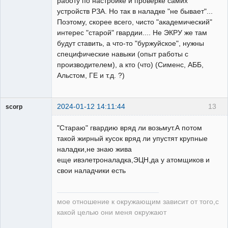
работу по настройке и проверке самих
устройств РЗА. Но так в наладке "не бывает"...
Поэтому, скорее всего, чисто "академический"
интерес "старой" гвардии.... Не ЭКРУ же там
будут ставить, а что-то "буржуйское", нужны
специфические навыки (опыт работы с
производителем), а кто (что) (Сименс, АББ,
Альстом, ГЕ и т.д. ?)
2024-01-12 14:11:44
13
scorp
pensioner
"Стараю" гвардию вряд ли возьмут.А потом
Неактивен
такой жирный кусок вряд ли упустят крупные
наладки,не знаю жива
еще ивэлетроналадка,ЭЦН,да у атомщиков и
свои наладчики есть
мое отношение к окружающим зависит от того,с
какой целью они меня окружают