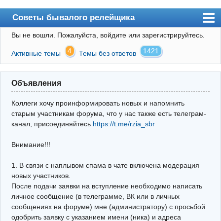
Советы бывалого релейщика
Вы не вошли.
Пожалуйста, войдите или зарегистрируйтесь.
Форум
4
1421
Активные темы
Темы без ответов
Правила
Поиск
Объявления
Регистрация
Коллеги хочу проинформировать новых и напомнить
Вход
старым участникам форума, что у нас также есть телеграм-
канал, присоединяйтесь
https://t.me/rzia_sbr
Архив
Внимание!!!
Почта
Поиск релейщика
1. В связи с наплывом спама в чате включена модерация
новых участников.
Видео РЗиА
После подачи заявки на вступление необходимо написать
личное сообщение (в телеграмме, ВК или в личных
Фотохостинг
сообщениях на форуме) мне (администратору) с просьбой
одобрить заявку с указанием имени (ника) и адреса
Телеграм