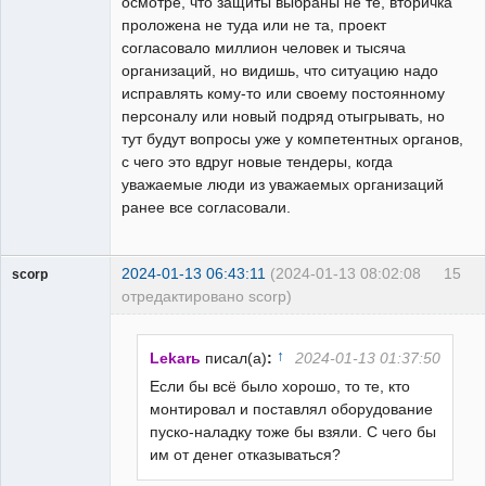
осмотре, что защиты выбраны не те, вторичка
проложена не туда или не та, проект
согласовало миллион человек и тысяча
организаций, но видишь, что ситуацию надо
исправлять кому-то или своему постоянному
персоналу или новый подряд отыгрывать, но
тут будут вопросы уже у компетентных органов,
с чего это вдруг новые тендеры, когда
уважаемые люди из уважаемых организаций
ранее все согласовали.
2024-01-13 06:43:11
(2024-01-13 08:02:08
15
scorp
отредактировано scorp)
pensioner
Неактивен
↑
Lekarь
писал(а)
:
2024-01-13 01:37:50
Если бы всё было хорошо, то те, кто
монтировал и поставлял оборудование
пуско-наладку тоже бы взяли. С чего бы
им от денег отказываться?