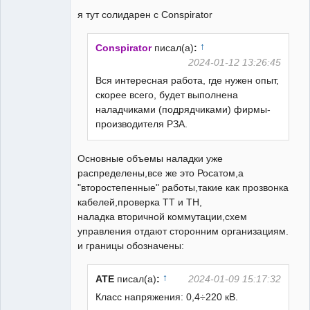
я тут солидарен с Conspirator
↑
Conspirator
писал(а)
:
2024-01-12 13:26:45
Вся интересная работа, где нужен опыт,
скорее всего, будет выполнена
наладчиками (подрядчиками) фирмы-
производителя РЗА.
Основные объемы наладки уже
распределены,все же это Росатом,а
"второстепенные" работы,такие как прозвонка
кабелей,проверка ТТ и ТН,
наладка вторичной коммутации,схем
управления отдают сторонним организациям.
и границы обозначены:
↑
ATE
писал(а)
:
2024-01-09 15:17:32
Класс напряжения: 0,4÷220 кВ.