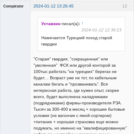
2024-01-12 13:26:45
12
Conspirator
Пользователь
Неактивен
↑
Уставкин
писал(а)
:
2024-01-12 12:39:23
Намечается Турецкий поход старой
гвардии
"Старая" гвардия, "сокращенная" или
"уволенная" ФСК или другой конторой за
100тыс работать "на турецких" берегах не
будет.... Возраст уже не тот, по кабельным
каналам бегать и "прозванивать". Вся
интересная работа, где нужен опыт, скорее
всего, будет выполнена наладчиками
(подрядчиками) фирмы-производителя РЗА.
Тысяч за 300-400 в месяц + хорошие бытовые
условия (не вагончик с ямой-сортиром)
+питание + хорошая страховка еще можно
подумать, но именно на "квалифицированную"