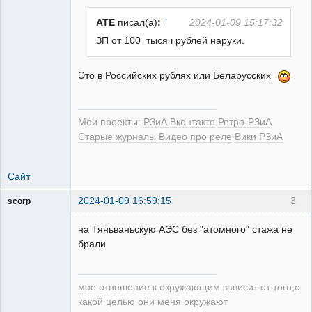
↑
ATE
писал(а)
:
2024-01-09 15:17:32
ЗП от 100 тысяч рублей наруки.
РЕЛЕктрик
Это в Российских рублях или Беларусских
Неактивен
Мои проекты:
РЗиА Вконтакте
Ретро-РЗиА
Старые журналы
Видео про реле
Вики РЗиА
Сайт
2024-01-09 16:59:15
3
scorp
pensioner
на Тяньваньскую АЭС без "атомного" стажа не
Неактивен
брали
мое отношение к окружающим зависит от того,с
какой целью они меня окружают