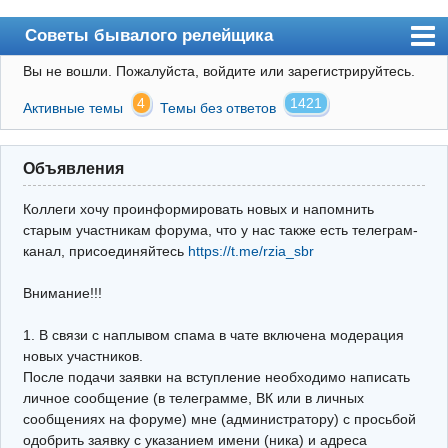
Советы бывалого релейщика
Вы не вошли.
Пожалуйста, войдите или зарегистрируйтесь.
Форум
4
1421
Активные темы
Темы без ответов
Правила
Поиск
Объявления
Регистрация
Коллеги хочу проинформировать новых и напомнить
Вход
старым участникам форума, что у нас также есть телеграм-
канал, присоединяйтесь
https://t.me/rzia_sbr
Архив
Внимание!!!
Почта
Поиск релейщика
1. В связи с наплывом спама в чате включена модерация
новых участников.
Видео РЗиА
После подачи заявки на вступление необходимо написать
личное сообщение (в телеграмме, ВК или в личных
Фотохостинг
сообщениях на форуме) мне (администратору) с просьбой
одобрить заявку с указанием имени (ника) и адреса
Телеграм