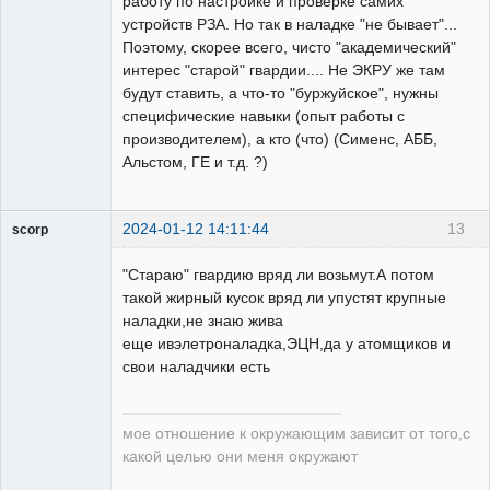
работу по настройке и проверке самих
устройств РЗА. Но так в наладке "не бывает"...
Поэтому, скорее всего, чисто "академический"
интерес "старой" гвардии.... Не ЭКРУ же там
будут ставить, а что-то "буржуйское", нужны
специфические навыки (опыт работы с
производителем), а кто (что) (Сименс, АББ,
Альстом, ГЕ и т.д. ?)
2024-01-12 14:11:44
13
scorp
pensioner
"Стараю" гвардию вряд ли возьмут.А потом
Неактивен
такой жирный кусок вряд ли упустят крупные
наладки,не знаю жива
еще ивэлетроналадка,ЭЦН,да у атомщиков и
свои наладчики есть
мое отношение к окружающим зависит от того,с
какой целью они меня окружают