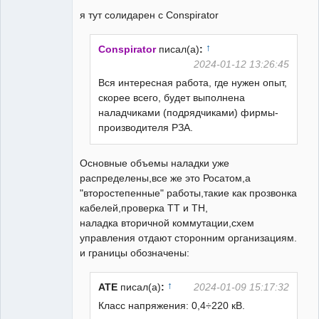
я тут солидарен с Conspirator
↑
Conspirator
писал(а)
:
2024-01-12 13:26:45
Вся интересная работа, где нужен опыт,
скорее всего, будет выполнена
наладчиками (подрядчиками) фирмы-
производителя РЗА.
Основные объемы наладки уже
распределены,все же это Росатом,а
"второстепенные" работы,такие как прозвонка
кабелей,проверка ТТ и ТН,
наладка вторичной коммутации,схем
управления отдают сторонним организациям.
и границы обозначены:
↑
ATE
писал(а)
:
2024-01-09 15:17:32
Класс напряжения: 0,4÷220 кВ.