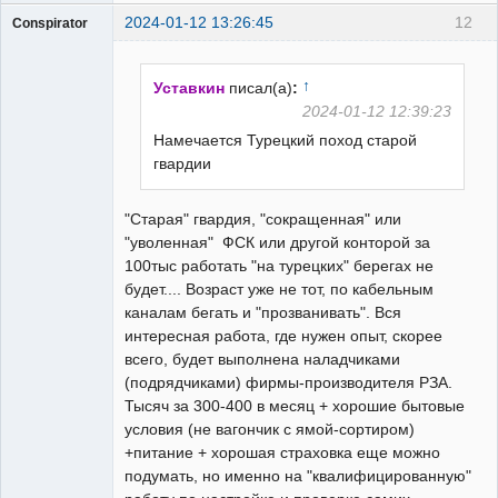
2024-01-12 13:26:45
12
Conspirator
Пользователь
Неактивен
↑
Уставкин
писал(а)
:
2024-01-12 12:39:23
Намечается Турецкий поход старой
гвардии
"Старая" гвардия, "сокращенная" или
"уволенная" ФСК или другой конторой за
100тыс работать "на турецких" берегах не
будет.... Возраст уже не тот, по кабельным
каналам бегать и "прозванивать". Вся
интересная работа, где нужен опыт, скорее
всего, будет выполнена наладчиками
(подрядчиками) фирмы-производителя РЗА.
Тысяч за 300-400 в месяц + хорошие бытовые
условия (не вагончик с ямой-сортиром)
+питание + хорошая страховка еще можно
подумать, но именно на "квалифицированную"