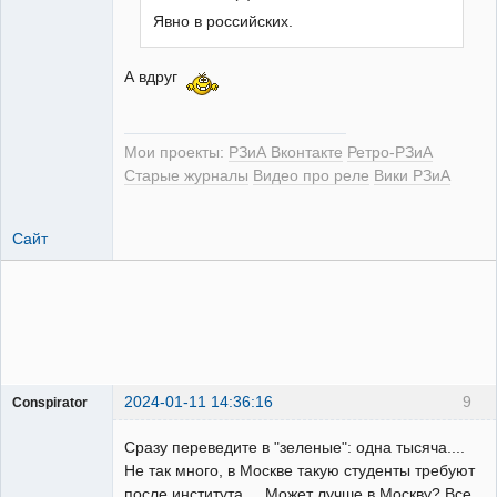
Явно в российских.
РЕЛЕктрик
А вдруг
Неактивен
Мои проекты:
РЗиА Вконтакте
Ретро-РЗиА
Старые журналы
Видео про реле
Вики РЗиА
Сайт
2024-01-11 14:36:16
9
Conspirator
Пользователь
Сразу переведите в "зеленые": одна тысяча....
Неактивен
Не так много, в Москве такую студенты требуют
после института.... Может лучше в Москву? Все