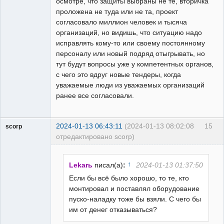
осмотре, что защиты выбраны не те, вторичка
проложена не туда или не та, проект
согласовало миллион человек и тысяча
организаций, но видишь, что ситуацию надо
исправлять кому-то или своему постоянному
персоналу или новый подряд отыгрывать, но
тут будут вопросы уже у компетентных органов,
с чего это вдруг новые тендеры, когда
уважаемые люди из уважаемых организаций
ранее все согласовали.
2024-01-13 06:43:11
(2024-01-13 08:02:08
15
scorp
отредактировано scorp)
pensioner
Неактивен
↑
Lekarь
писал(а)
:
2024-01-13 01:37:50
Если бы всё было хорошо, то те, кто
монтировал и поставлял оборудование
пуско-наладку тоже бы взяли. С чего бы
им от денег отказываться?