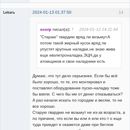
2024-01-13 01:37:50
14
Lekarь
Пользователь
Неактивен
↑
scorp
писал(а)
:
2024-01-12 14:11:44
"Стараю" гвардию вряд ли возьмут.А
потом такой жирный кусок вряд ли
упустят крупные наладки,не знаю жива
еще ивэлетроналадка,ЭЦН,да у
атомщиков и свои наладчики есть
Думаю, что тут дело серьезнее. Если бы всё
было хорошо, то те, кто монтировал и
поставлял оборудование пуско-наладку тоже
бы взяли. С чего бы им от денег отказываться?
А раз начали искать по городам и весям, то не
все хорошо.
Старую гвардию не возьмут не из-за возраста, а
по причине, что если вы или я или кто-т о еще
туда приедет и окажется даже при беглом