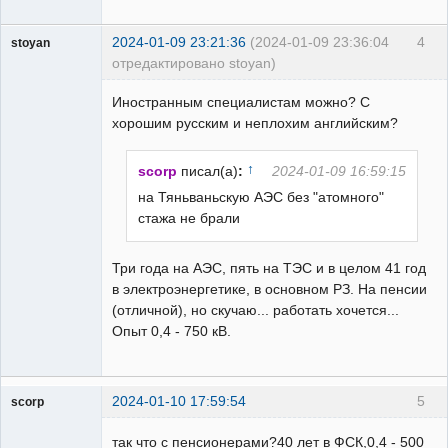
2024-01-09 23:21:36
(2024-01-09 23:36:04
4
stoyan
отредактировано stoyan)
Пользователь
Иностранным специалистам можно? С
Неактивен
хорошим русским и неплохим английским?
↑
scorp
писал(а)
:
2024-01-09 16:59:15
на Тяньваньскую АЭС без "атомного"
стажа не брали
Три года на АЭС, пять на ТЭС и в целом 41 год
в электроэнергетике, в основном РЗ. На пенсии
(отличной), но скучаю... работать хочется...
Опыт 0,4 - 750 кВ.
2024-01-10 17:59:54
5
scorp
pensioner
так что с пенсионерами?40 лет в ФСК,0,4 - 500
Неактивен