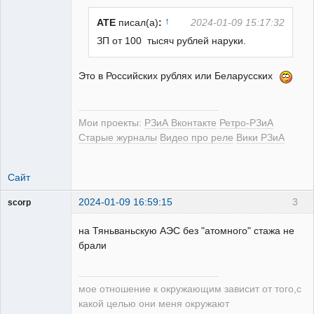
↑
ATE
писал(а)
:
2024-01-09 15:17:32
ЗП от 100 тысяч рублей наруки.
РЕЛЕктрик
Это в Российских рублях или Беларусских
Неактивен
Мои проекты:
РЗиА Вконтакте
Ретро-РЗиА
Старые журналы
Видео про реле
Вики РЗиА
Сайт
2024-01-09 16:59:15
3
scorp
pensioner
на Тяньваньскую АЭС без "атомного" стажа не
Неактивен
брали
мое отношение к окружающим зависит от того,с
какой целью они меня окружают