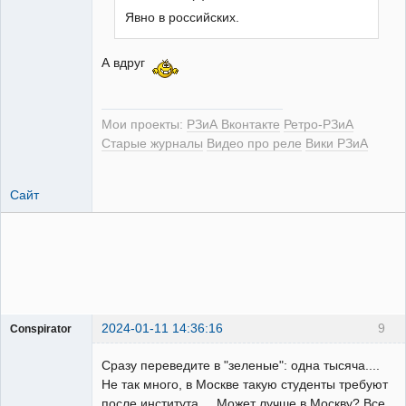
Явно в российских.
РЕЛЕктрик
А вдруг
Неактивен
Мои проекты:
РЗиА Вконтакте
Ретро-РЗиА
Старые журналы
Видео про реле
Вики РЗиА
Сайт
2024-01-11 14:36:16
9
Conspirator
Пользователь
Сразу переведите в "зеленые": одна тысяча....
Неактивен
Не так много, в Москве такую студенты требуют
после института.... Может лучше в Москву? Все