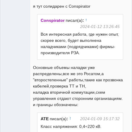
я тут солидарен с Conspirator
↑
Conspirator
писал(а)
:
2024-01-12 13:26:45
Вся интересная работа, где нужен опыт,
скорее всего, будет выполнена
наладчиками (подрядчиками) фирмы-
производителя РЗА.
Основные объемы наладки уже
распределены,все же это Росатом,а
"второстепенные" работы,такие как прозвонка
кабелей,проверка ТТ и ТН,
наладка вторичной коммутации,схем
управления отдают сторонним организациям.
и границы обозначены:
↑
ATE
писал(а)
:
2024-01-09 15:17:32
Класс напряжения: 0,4÷220 кВ.