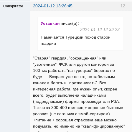
2024-01-12 13:26:45
12
Conspirator
Пользователь
Неактивен
↑
Уставкин
писал(а)
:
2024-01-12 12:39:23
Намечается Турецкий поход старой
гвардии
"Старая" гвардия, "сокращенная" или
"уволенная" ФСК или другой конторой за
100тыс работать "на турецких" берегах не
будет.... Возраст уже не тот, по кабельным
каналам бегать и "прозванивать". Вся
интересная работа, где нужен опыт, скорее
всего, будет выполнена наладчиками
(подрядчиками) фирмы-производителя РЗА.
Тысяч за 300-400 в месяц + хорошие бытовые
условия (не вагончик с ямой-сортиром)
+питание + хорошая страховка еще можно
подумать, но именно на "квалифицированную"