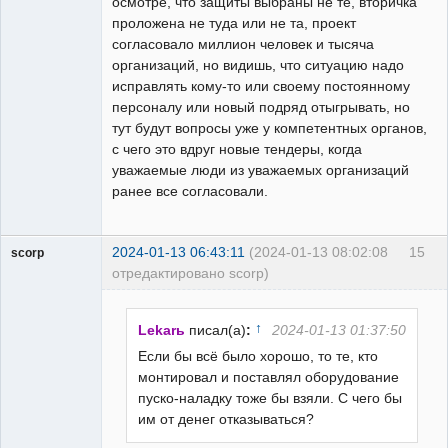
осмотре, что защиты выбраны не те, вторичка
проложена не туда или не та, проект
согласовало миллион человек и тысяча
организаций, но видишь, что ситуацию надо
исправлять кому-то или своему постоянному
персоналу или новый подряд отыгрывать, но
тут будут вопросы уже у компетентных органов,
с чего это вдруг новые тендеры, когда
уважаемые люди из уважаемых организаций
ранее все согласовали.
2024-01-13 06:43:11
(2024-01-13 08:02:08
15
scorp
отредактировано scorp)
pensioner
Неактивен
↑
Lekarь
писал(а)
:
2024-01-13 01:37:50
Если бы всё было хорошо, то те, кто
монтировал и поставлял оборудование
пуско-наладку тоже бы взяли. С чего бы
им от денег отказываться?