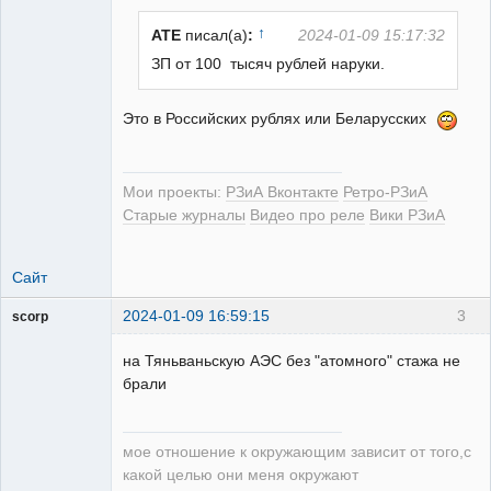
↑
ATE
писал(а)
:
2024-01-09 15:17:32
ЗП от 100 тысяч рублей наруки.
РЕЛЕктрик
Это в Российских рублях или Беларусских
Неактивен
Мои проекты:
РЗиА Вконтакте
Ретро-РЗиА
Старые журналы
Видео про реле
Вики РЗиА
Сайт
2024-01-09 16:59:15
3
scorp
pensioner
на Тяньваньскую АЭС без "атомного" стажа не
Неактивен
брали
мое отношение к окружающим зависит от того,с
какой целью они меня окружают