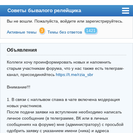
Советы бывалого релейщика
Вы не вошли.
Пожалуйста, войдите или зарегистрируйтесь.
Форум
3
1421
Активные темы
Темы без ответов
Правила
Поиск
Объявления
Регистрация
Коллеги хочу проинформировать новых и напомнить
Вход
старым участникам форума, что у нас также есть телеграм-
канал, присоединяйтесь
https://t.me/rzia_sbr
Архив
Внимание!!!
Почта
Поиск релейщика
1. В связи с наплывом спама в чате включена модерация
новых участников.
Видео РЗиА
После подачи заявки на вступление необходимо написать
личное сообщение (в телеграмме, ВК или в личных
Фотохостинг
сообщениях на форуме) мне (администратору) с просьбой
одобрить заявку с указанием имени (ника) и адреса
Телеграм