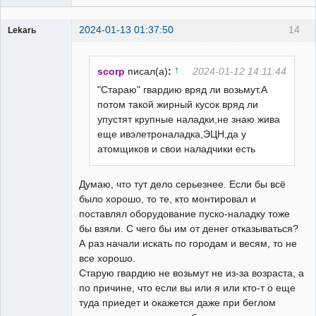
2024-01-13 01:37:50
14
Lekarь
Пользователь
Неактивен
↑
scorp
писал(а)
:
2024-01-12 14:11:44
"Стараю" гвардию вряд ли возьмут.А
потом такой жирный кусок вряд ли
упустят крупные наладки,не знаю жива
еще ивэлетроналадка,ЭЦН,да у
атомщиков и свои наладчики есть
Думаю, что тут дело серьезнее. Если бы всё
было хорошо, то те, кто монтировал и
поставлял оборудование пуско-наладку тоже
бы взяли. С чего бы им от денег отказываться?
А раз начали искать по городам и весям, то не
все хорошо.
Старую гвардию не возьмут не из-за возраста, а
по причине, что если вы или я или кто-т о еще
туда приедет и окажется даже при беглом