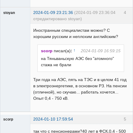
2024-01-09 23:21:36
(2024-01-09 23:36:04
4
stoyan
отредактировано stoyan)
Пользователь
Иностранным специалистам можно? С
Неактивен
хорошим русским и неплохим английским?
↑
scorp
писал(а)
:
2024-01-09 16:59:15
на Тяньваньскую АЭС без "атомного"
стажа не брали
Три года на АЭС, пять на ТЭС и в целом 41 год
в электроэнергетике, в основном РЗ. На пенсии
(отличной), но скучаю... работать хочется...
Опыт 0,4 - 750 кВ.
2024-01-10 17:59:54
5
scorp
pensioner
так что с пенсионерами?40 лет в ФСК,0,4 - 500
Неактивен