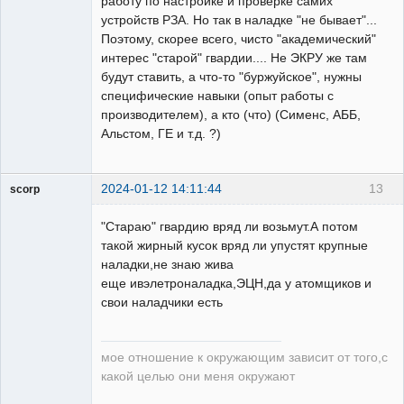
работу по настройке и проверке самих
устройств РЗА. Но так в наладке "не бывает"...
Поэтому, скорее всего, чисто "академический"
интерес "старой" гвардии.... Не ЭКРУ же там
будут ставить, а что-то "буржуйское", нужны
специфические навыки (опыт работы с
производителем), а кто (что) (Сименс, АББ,
Альстом, ГЕ и т.д. ?)
2024-01-12 14:11:44
13
scorp
pensioner
"Стараю" гвардию вряд ли возьмут.А потом
Неактивен
такой жирный кусок вряд ли упустят крупные
наладки,не знаю жива
еще ивэлетроналадка,ЭЦН,да у атомщиков и
свои наладчики есть
мое отношение к окружающим зависит от того,с
какой целью они меня окружают