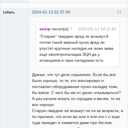
2024-01-13 01:37:50
14
Lekarь
Пользователь
Неактивен
↑
scorp
писал(а)
:
2024-01-12 14:11:44
"Стараю" гвардию вряд ли возьмут.А
потом такой жирный кусок вряд ли
упустят крупные наладки,не знаю жива
еще ивэлетроналадка,ЭЦН,да у
атомщиков и свои наладчики есть
Думаю, что тут дело серьезнее. Если бы всё
было хорошо, то те, кто монтировал и
поставлял оборудование пуско-наладку тоже
бы взяли. С чего бы им от денег отказываться?
А раз начали искать по городам и весям, то не
все хорошо.
Старую гвардию не возьмут не из-за возраста, а
по причине, что если вы или я или кто-т о еще
туда приедет и окажется даже при беглом