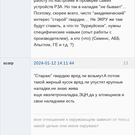
работу по настройке и проверке самих
устройств РЗА. Но так в наладке "не бывает"...
Поэтому, скорее всего, чисто "академический"
интерес "старой" гвардии.... Не ЭКРУ же там
будут ставить, а что-то "буржуйское", нужны
специфические навыки (опыт работы с
производителем), а кто (что) (Сименс, АББ,
Альстом, ГЕ и т.д. ?)
2024-01-12 14:11:44
13
scorp
pensioner
"Стараю" гвардию вряд ли возьмут.А потом
Неактивен
такой жирный кусок вряд ли упустят крупные
наладки,не знаю жива
еще ивэлетроналадка,ЭЦН,да у атомщиков и
свои наладчики есть
мое отношение к окружающим зависит от того,с
какой целью они меня окружают