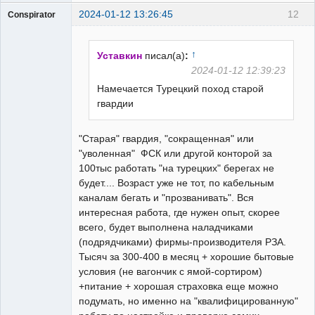
2024-01-12 13:26:45
12
Conspirator
Пользователь
Неактивен
↑
Уставкин
писал(а)
:
2024-01-12 12:39:23
Намечается Турецкий поход старой
гвардии
"Старая" гвардия, "сокращенная" или
"уволенная" ФСК или другой конторой за
100тыс работать "на турецких" берегах не
будет.... Возраст уже не тот, по кабельным
каналам бегать и "прозванивать". Вся
интересная работа, где нужен опыт, скорее
всего, будет выполнена наладчиками
(подрядчиками) фирмы-производителя РЗА.
Тысяч за 300-400 в месяц + хорошие бытовые
условия (не вагончик с ямой-сортиром)
+питание + хорошая страховка еще можно
подумать, но именно на "квалифицированную"