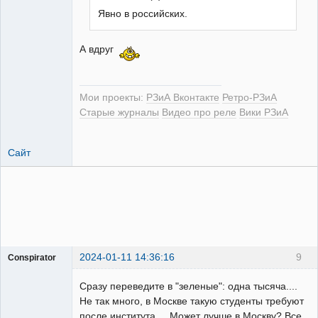
Явно в российских.
РЕЛЕктрик
А вдруг
Неактивен
Мои проекты:
РЗиА Вконтакте
Ретро-РЗиА
Старые журналы
Видео про реле
Вики РЗиА
Сайт
2024-01-11 14:36:16
9
Conspirator
Пользователь
Сразу переведите в "зеленые": одна тысяча....
Неактивен
Не так много, в Москве такую студенты требуют
после института.... Может лучше в Москву? Все