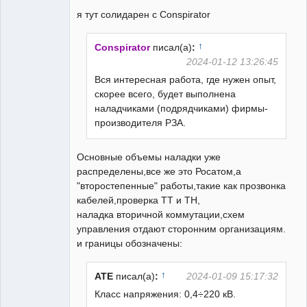
я тут солидарен с Conspirator
↑
Conspirator
писал(а)
:
2024-01-12 13:26:45
Вся интересная работа, где нужен опыт,
скорее всего, будет выполнена
наладчиками (подрядчиками) фирмы-
производителя РЗА.
Основные объемы наладки уже
распределены,все же это Росатом,а
"второстепенные" работы,такие как прозвонка
кабелей,проверка ТТ и ТН,
наладка вторичной коммутации,схем
управления отдают сторонним организациям.
и границы обозначены:
↑
ATE
писал(а)
:
2024-01-09 15:17:32
Класс напряжения: 0,4÷220 кВ.