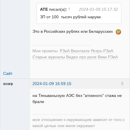
↑
ATE
писал(а)
:
2024-01-09 15:17:32
ЗП от 100 тысяч рублей наруки.
РЕЛЕктрик
Это в Российских рублях или Беларусских
Неактивен
Мои проекты:
РЗиА Вконтакте
Ретро-РЗиА
Старые журналы
Видео про реле
Вики РЗиА
Сайт
2024-01-09 16:59:15
3
scorp
pensioner
на Тяньваньскую АЭС без "атомного" стажа не
Неактивен
брали
мое отношение к окружающим зависит от того,с
какой целью они меня окружают