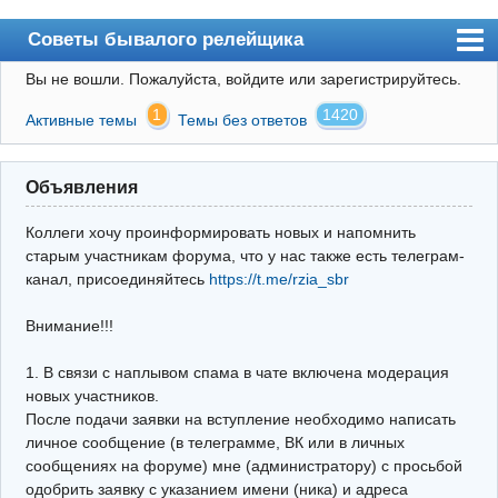
Советы бывалого релейщика
Вы не вошли.
Пожалуйста, войдите или зарегистрируйтесь.
Форум
1
1420
Активные темы
Темы без ответов
Правила
Поиск
Объявления
Регистрация
Коллеги хочу проинформировать новых и напомнить
Вход
старым участникам форума, что у нас также есть телеграм-
канал, присоединяйтесь
https://t.me/rzia_sbr
Архив
Внимание!!!
Почта
Поиск релейщика
1. В связи с наплывом спама в чате включена модерация
новых участников.
Видео РЗиА
После подачи заявки на вступление необходимо написать
личное сообщение (в телеграмме, ВК или в личных
Фотохостинг
сообщениях на форуме) мне (администратору) с просьбой
одобрить заявку с указанием имени (ника) и адреса
Телеграм