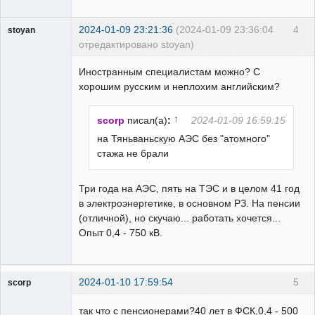
2024-01-09 23:21:36
(2024-01-09 23:36:04
4
stoyan
отредактировано stoyan)
Пользователь
Иностранным специалистам можно? С
Неактивен
хорошим русским и неплохим английским?
↑
scorp
писал(а)
:
2024-01-09 16:59:15
на Тяньваньскую АЭС без "атомного"
стажа не брали
Три года на АЭС, пять на ТЭС и в целом 41 год
в электроэнергетике, в основном РЗ. На пенсии
(отличной), но скучаю... работать хочется...
Опыт 0,4 - 750 кВ.
2024-01-10 17:59:54
5
scorp
pensioner
так что с пенсионерами?40 лет в ФСК,0,4 - 500
Неактивен