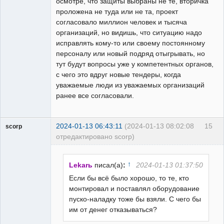
осмотре, что защиты выбраны не те, вторичка
проложена не туда или не та, проект
согласовало миллион человек и тысяча
организаций, но видишь, что ситуацию надо
исправлять кому-то или своему постоянному
персоналу или новый подряд отыгрывать, но
тут будут вопросы уже у компетентных органов,
с чего это вдруг новые тендеры, когда
уважаемые люди из уважаемых организаций
ранее все согласовали.
2024-01-13 06:43:11
(2024-01-13 08:02:08
15
scorp
отредактировано scorp)
pensioner
Неактивен
↑
Lekarь
писал(а)
:
2024-01-13 01:37:50
Если бы всё было хорошо, то те, кто
монтировал и поставлял оборудование
пуско-наладку тоже бы взяли. С чего бы
им от денег отказываться?