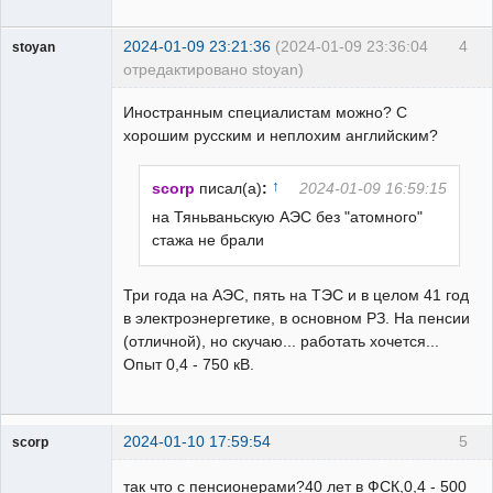
2024-01-09 23:21:36
(2024-01-09 23:36:04
4
stoyan
отредактировано stoyan)
Пользователь
Иностранным специалистам можно? С
Неактивен
хорошим русским и неплохим английским?
↑
scorp
писал(а)
:
2024-01-09 16:59:15
на Тяньваньскую АЭС без "атомного"
стажа не брали
Три года на АЭС, пять на ТЭС и в целом 41 год
в электроэнергетике, в основном РЗ. На пенсии
(отличной), но скучаю... работать хочется...
Опыт 0,4 - 750 кВ.
2024-01-10 17:59:54
5
scorp
pensioner
так что с пенсионерами?40 лет в ФСК,0,4 - 500
Неактивен