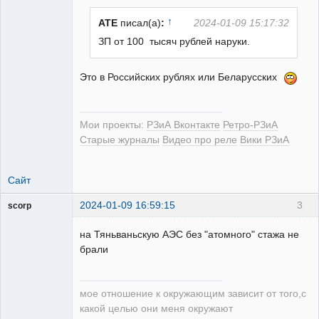
↑
ATE
писал(а)
:
2024-01-09 15:17:32
ЗП от 100 тысяч рублей наруки.
РЕЛЕктрик
Это в Российских рублях или Беларусских
Неактивен
Мои проекты:
РЗиА Вконтакте
Ретро-РЗиА
Старые журналы
Видео про реле
Вики РЗиА
Сайт
2024-01-09 16:59:15
3
scorp
pensioner
на Тяньваньскую АЭС без "атомного" стажа не
Неактивен
брали
мое отношение к окружающим зависит от того,с
какой целью они меня окружают