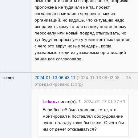
осмотре, что защиты выбраны не те, вторичка
проложена не туда или не та, проект
согласовало миллион человек и тысяча
организаций, но видишь, что ситуацию надо
исправлять кому-то или своему постоянному
персоналу или новый подряд отыгрывать, но
тут будут вопросы уже у компетентных органов,
с чего это вдруг новые тендеры, когда
уважаемые люди из уважаемых организаций
ранее все согласовали.
2024-01-13 06:43:11
(2024-01-13 08:02:08
15
scorp
отредактировано scorp)
pensioner
Неактивен
↑
Lekarь
писал(а)
:
2024-01-13 01:37:50
Если бы всё было хорошо, то те, кто
монтировал и поставлял оборудование
пуско-наладку тоже бы взяли. С чего бы
им от денег отказываться?