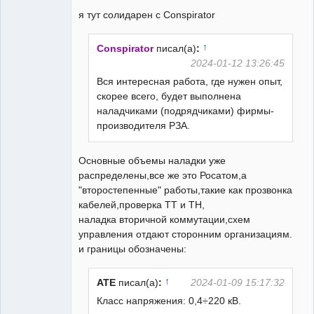
я тут солидарен с Conspirator
↑
Conspirator
писал(а)
:
2024-01-12 13:26:45
Вся интересная работа, где нужен опыт,
скорее всего, будет выполнена
наладчиками (подрядчиками) фирмы-
производителя РЗА.
Основные объемы наладки уже
распределены,все же это Росатом,а
"второстепенные" работы,такие как прозвонка
кабелей,проверка ТТ и ТН,
наладка вторичной коммутации,схем
управления отдают сторонним организациям.
и границы обозначены:
↑
ATE
писал(а)
:
2024-01-09 15:17:32
Класс напряжения: 0,4÷220 кВ.