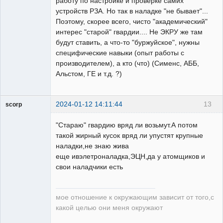
работу по настройке и проверке самих
устройств РЗА. Но так в наладке "не бывает"...
Поэтому, скорее всего, чисто "академический"
интерес "старой" гвардии.... Не ЭКРУ же там
будут ставить, а что-то "буржуйское", нужны
специфические навыки (опыт работы с
производителем), а кто (что) (Сименс, АББ,
Альстом, ГЕ и т.д. ?)
2024-01-12 14:11:44
13
scorp
pensioner
"Стараю" гвардию вряд ли возьмут.А потом
Неактивен
такой жирный кусок вряд ли упустят крупные
наладки,не знаю жива
еще ивэлетроналадка,ЭЦН,да у атомщиков и
свои наладчики есть
мое отношение к окружающим зависит от того,с
какой целью они меня окружают