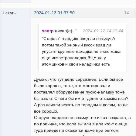
2024-01-13 01:37:50
14
Lekarь
Пользователь
Неактивен
↑
scorp
писал(а)
:
2024-01-12 14:11:44
"Стараю" гвардию вряд ли возьмут.А
потом такой жирный кусок вряд ли
упустят крупные наладки,не знаю жива
еще ивэлетроналадка,ЭЦН,да у
атомщиков и свои наладчики есть
Думаю, что тут дело серьезнее. Если бы всё
было хорошо, то те, кто монтировал и
поставлял оборудование пуско-наладку тоже
бы взяли. С чего бы им от денег отказываться?
А раз начали искать по городам и весям, то не
все хорошо.
Старую гвардию не возьмут не из-за возраста, а
по причине, что если вы или я или кто-т о еще
туда приедет и окажется даже при беглом