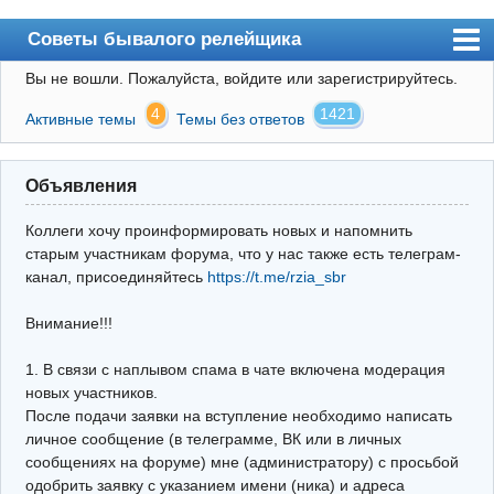
Советы бывалого релейщика
Вы не вошли.
Пожалуйста, войдите или зарегистрируйтесь.
Форум
4
1421
Активные темы
Темы без ответов
Правила
Поиск
Объявления
Регистрация
Коллеги хочу проинформировать новых и напомнить
Вход
старым участникам форума, что у нас также есть телеграм-
канал, присоединяйтесь
https://t.me/rzia_sbr
Архив
Внимание!!!
Почта
Поиск релейщика
1. В связи с наплывом спама в чате включена модерация
новых участников.
Видео РЗиА
После подачи заявки на вступление необходимо написать
личное сообщение (в телеграмме, ВК или в личных
Фотохостинг
сообщениях на форуме) мне (администратору) с просьбой
одобрить заявку с указанием имени (ника) и адреса
Телеграм