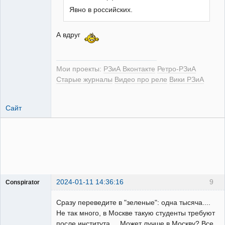
Явно в российских.
РЕЛЕктрик
А вдруг
Неактивен
Мои проекты:
РЗиА Вконтакте
Ретро-РЗиА
Старые журналы
Видео про реле
Вики РЗиА
Сайт
2024-01-11 14:36:16
9
Conspirator
Пользователь
Сразу переведите в "зеленые": одна тысяча....
Неактивен
Не так много, в Москве такую студенты требуют
после института.... Может лучше в Москву? Все