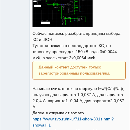
Сейчас пытаюсь разобрать принципы выбора
КС и ШОН
Тут стоят какие-то нестандартные КС, по
типовому проекту для 150 кВ надо 3x0,0044
мкФ, а здесь стоят 2x0,0064 мкФ
Данный контент доступен только
зарегистрированным пользователям.
Начинаю считать ток по формуле I=w*(C/n)*Uф,
получаю для
варианта 1 0,087 А, для варианта
2 0,4 А.
варианта1 0,04 А, для варианта2 0,087
А
Далее я открывают вот это
https://www.zvo.ru/nku/711-shon-301s.html?
showall=1