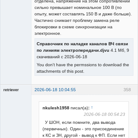
отделена, напряжение на этом сопротивлении
сильно превышает номинальное 100 В (по
опыту, может составлять 150 В и даже больше).
Частично снимает проблему замена реле
блокировки в схеме синхронизации на
электронное.
Справочник по наладке каналов ВЧ связи
по линиям электропередачи.djvu
4.1 Мб, 9
скачиваний с 2026-06-18
You don't have the permssions to download the
attachments of this post.
2026-06-18 10:04:55
358
retriever
Пользователь
Неактивен
↑
nkulesh1958
писал(а)
:
2026-06-18 00:54:23
У ШОН, если помните, два вывода
(первичных). Один - это присоединение
к КС и ЗН, другой - вывод к ФП. Если нет