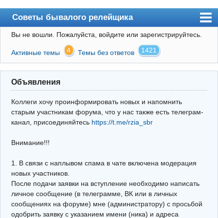
Советы бывалого релейщика
Вы не вошли.
Пожалуйста, войдите или зарегистрируйтесь.
Форум
4
1421
Активные темы
Темы без ответов
Правила
Поиск
Объявления
Регистрация
Коллеги хочу проинформировать новых и напомнить
Вход
старым участникам форума, что у нас также есть телеграм-
канал, присоединяйтесь
https://t.me/rzia_sbr
Архив
Внимание!!!
Почта
Поиск релейщика
1. В связи с наплывом спама в чате включена модерация
новых участников.
Видео РЗиА
После подачи заявки на вступление необходимо написать
личное сообщение (в телеграмме, ВК или в личных
Фотохостинг
сообщениях на форуме) мне (администратору) с просьбой
одобрить заявку с указанием имени (ника) и адреса
Телеграм