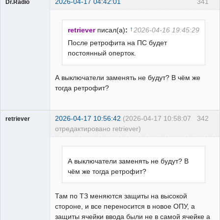
2026-04-17 04:42:01
341
Dr.Radio
Пользователь
На
форуме
↑
retriever
писал(а)
:
2026-04-16 19:45:29
После ретрофита на ПС будет
постоянный оперток.
А выключатели заменять не будут? В чём же
тогда ретрофит?
2026-04-17 10:56:42
(2026-04-17 10:58:07
342
retriever
отредактировано retriever)
Пользователь
Неактивен
А выключатели заменять не будут? В
чём же тогда ретрофит?
Там по ТЗ меняются защиты на высокой
стороне, и все переносится в новое ОПУ, а
защиты ячейки ввода были не в самой ячейке а