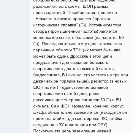
отбором есть рис.8. Авторы всё подробно
разъясняют, есть схемы ШОН разных
производителей. Пособие старое, конечно.
Немного о физике процесса ("краткая
историческая справка" (С)). Источником тока
отбора (промышленной частоты) является
конденсатор связи, с большим (на частоте 50
Гц). Последовательно в эту цепь включаются
первичные обмотки ТОН (их может быть два,
может быть один). Дросскль в этой цепи
предназначен для создания большого
сопротивления для тока высокой частоты
(радиосигнал, ВЧ сигнал, его частота на три или
даже четыре порядка выше), резистор (в новых
ШОН их нет) - единственное активное
сопротивление в этой цепи, равно
рассеивающее энергию сигналов 50 Гц и ВЧ
сигнала. Сам ШОН заземлён, конечно, корпус
шкафа обязательно заземляется (находится он
прямо на стойке, где смонтирован КС, стойка
соединена с ЗУ подстанции или ОРУ).
Поскольку эта цепь заземления нижней