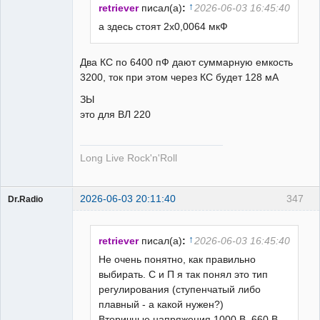
↑
retriever
писал(а)
:
2026-06-03 16:45:40
а здесь стоят 2x0,0064 мкФ
Пользователь
Два КС по 6400 пФ дают суммарную емкость
Неактивен
3200, ток при этом через КС будет 128 мА
ЗЫ
это для ВЛ 220
Long Live Rock'n'Roll
2026-06-03 20:11:40
347
Dr.Radio
Пользователь
На
форуме
↑
retriever
писал(а)
:
2026-06-03 16:45:40
Не очень понятно, как правильно
выбирать. С и П я так понял это тип
регулирования (ступенчатый либо
плавный - а какой нужен?)
Вторичные напряжения 1000 В, 660 В,