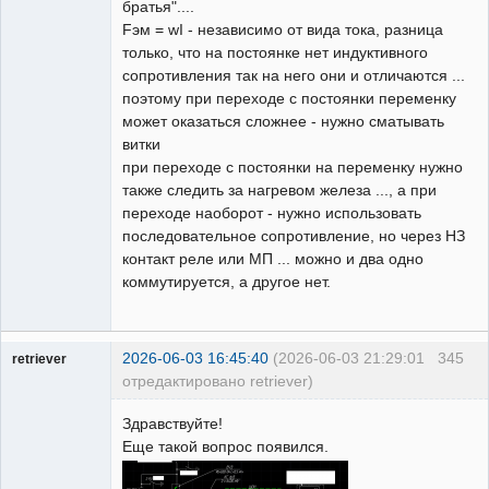
братья"....
Fэм = wI - независимо от вида тока, разница
только, что на постоянке нет индуктивного
сопротивления так на него они и отличаются ...
поэтому при переходе с постоянки переменку
может оказаться сложнее - нужно сматывать
витки
при переходе с постоянки на переменку нужно
также следить за нагревом железа ..., а при
переходе наоборот - нужно использовать
последовательное сопротивление, но через НЗ
контакт реле или МП ... можно и два одно
коммутируется, а другое нет.
2026-06-03 16:45:40
(2026-06-03 21:29:01
345
retriever
отредактировано retriever)
Пользователь
Здравствуйте!
Неактивен
Еще такой вопрос появился.