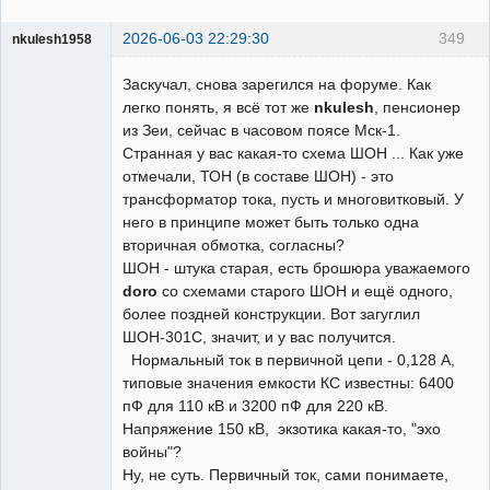
2026-06-03 22:29:30
349
nkulesh1958
Пользователь
Заскучал, снова зарегился на форуме. Как
Неактивен
легко понять, я всё тот же
nkulesh
, пенсионер
из Зеи, сейчас в часовом поясе Мск-1.
Странная у вас какая-то схема ШОН ... Как уже
отмечали, ТОН (в составе ШОН) - это
трансформатор тока, пусть и многовитковый. У
него в принципе может быть только одна
вторичная обмотка, согласны?
ШОН - штука старая, есть брошюра уважаемого
doro
со схемами старого ШОН и ещё одного,
более поздней конструкции. Вот загуглил
ШОН-301С, значит, и у вас получится.
Нормальный ток в первичной цепи - 0,128 А,
типовые значения емкости КС известны: 6400
пФ для 110 кВ и 3200 пФ для 220 кВ.
Напряжение 150 кВ, экзотика какая-то, "эхо
войны"?
Ну, не суть. Первичный ток, сами понимаете,