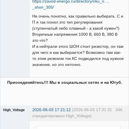
https://zavod-energo.ru/directory/nku_n …
_shon_305/
Не очень понятно, как правильно выбирать. С и
П я так понял это тип регулирования
(ступенчатый либо плавный - а какой нужен?)
Вторичные напряжения 1000 В, 660 В, 380 В
это что?
И в нейтрали этого ШОН стоит резистор, он там
для чего и как выбирается? Возможно там как-
то этим резюком ток КС подводился под нужное
значение, но это неточно.
Присоединяйтесь!!! Мы в социальных сетях и на Ютуб.
2026-06-03 17:21:12
(2026-06-03 17:31:31
346
High_Voltage
отредактировано High_Voltage)