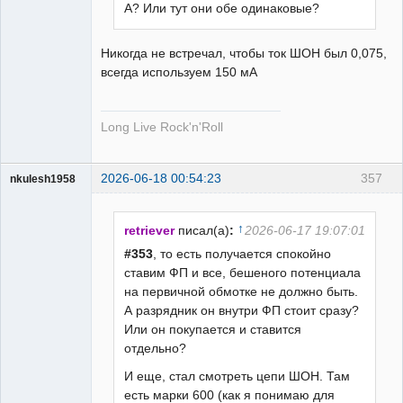
А? Или тут они обе одинаковые?
Никогда не встречал, чтобы ток ШОН был 0,075,
всегда используем 150 мА
Long Live Rock'n'Roll
2026-06-18 00:54:23
357
nkulesh1958
Пользователь
Неактивен
↑
retriever
писал(а)
:
2026-06-17 19:07:01
#353
, то есть получается спокойно
ставим ФП и все, бешеного потенциала
на первичной обмотке не должно быть.
А разрядник он внутри ФП стоит сразу?
Или он покупается и ставится
отдельно?
И еще, стал смотреть цепи ШОН. Там
есть марки 600 (как я понимаю для