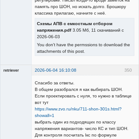
память про ШОН, но искать долго. Брошюру
классика прилагаю, начните с неё.
Схемы АПВ с емкостным отбором
напряжения.pdf
3.05 Мб, 11 скачиваний с
2026-06-03
You don't have the permssions to download the
attachments of this post.
2026-06-04 16:10:08
350
retriever
Пользователь
Спасибо за ответы.
Неактивен
В общем разобрался я как выбирать ШОН.
Если проектировать с нуля, то нужно в таблице
вот тут
https://www.zvo.ru/nku/711-shon-301s.html?
showall=1
выбрать один из подходящих по классу
напряжения вариантов- число КС и тип ШОН.
Для контроля посчитать Iкс по формуле