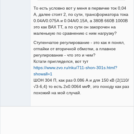
То есть условно вот у меня в первичке ток 0,04
А, далее стоят 2, по сути, трансформатора тока
0.04А/0.075А и 0.04А/0.15А, а 380В 660В 1000В
это как ВАХ ТТ, а по сути он закорочен на
маленькую по сравнению с ним нагрузку?
Ступенчатое регулирование - это как я понял,
отпайки от вторичной обмотки, а плавное
регулирование - что это и чем?
Кстати пригляделся, вот тут
https://www.zvo.ru/nku/711-shon-301s.html?
showall=1
ШОН 304 П, как раз 0.086 А и для 150 кВ (2(110/
√3-6,4) то есть 2х0.0064 мкФ, это походу как раз
похожий на мой случай.