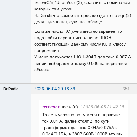
Iкс=w(C/n)*Unom/sqrt(3), сравнить с номиналом,
который там указан.
На 35 кВ что самое интересное где-то на sqrt(3)
делят, где-то нет, судя по таблице.
Если же число КС уже известно заранее, то
надо найти вариант исполнения ШОН,
соответствующий данному числу КС и классу
напряжения
У меня получается ШОН-304П для тока 0,087 А
линии, выбираем отпайку 0,086 на первичной
обмотке.
2026-06-04 20:18:39
351
Dr.Radio
Пользователь
На
форуме
↑
retriever
писал(а)
:
2026-06-03 21:42:28
То есть условно вот у меня в первичке
ток 0,04 А, далее стоят 2, по сути,
трансформатора тока 0.04А/0.075А и
0.04А/0.15А, а 380В 660В 1000В это как