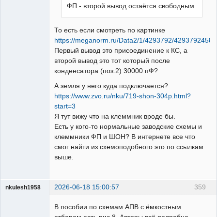
ФП - второй вывод остаётся свободным.
То есть если смотреть по картинке
https://meganorm.ru/Data2/1/4293792/4293792458.
Первый вывод это присоединение к КС, а
второй вывод это тот который после
конденсатора (поз.2) 30000 пФ?
А земля у него куда подключается?
https://www.zvo.ru/nku/719-shon-304p.html?
start=3
Я тут вижу что на клеммник вроде бы.
Есть у кого-то нормальные заводские схемы и
клеммники ФП и ШОН? В интернете все что
смог найти из схемоподобного это по ссылкам
выше.
2026-06-18 15:00:57
359
nkulesh1958
Пользователь
В пособии по схемам АПВ с ёмкостным
Неактивен