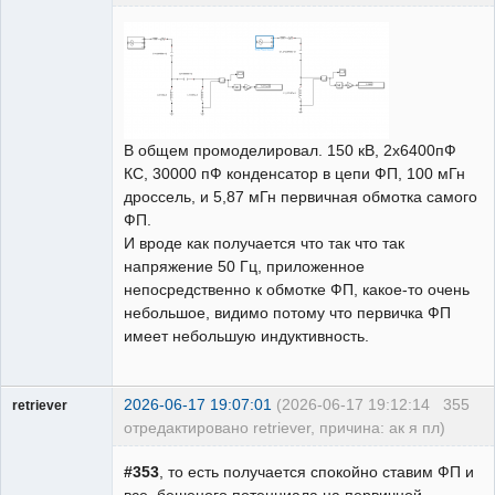
Пользователь
Неактивен
В общем промоделировал. 150 кВ, 2х6400пФ
КС, 30000 пФ конденсатор в цепи ФП, 100 мГн
дроссель, и 5,87 мГн первичная обмотка самого
ФП.
И вроде как получается что так что так
напряжение 50 Гц, приложенное
непосредственно к обмотке ФП, какое-то очень
небольшое, видимо потому что первичка ФП
имеет небольшую индуктивность.
2026-06-17 19:07:01
(2026-06-17 19:12:14
355
retriever
отредактировано retriever, причина: ак я пл)
Пользователь
#353
, то есть получается спокойно ставим ФП и
Неактивен
все, бешеного потенциала на первичной