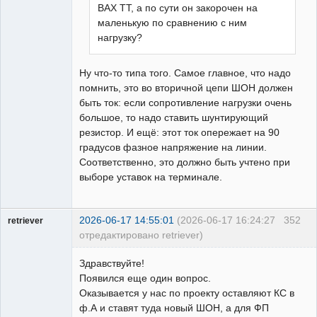
ВАХ ТТ, а по сути он закорочен на
маленькую по сравнению с ним
нагрузку?
Ну что-то типа того. Самое главное, что надо
помнить, это во вторичной цепи ШОН должен
быть ток: если сопротивление нагрузки очень
большое, то надо ставить шунтирующий
резистор. И ещё: этот ток опережает на 90
градусов фазное напряжение на линии.
Соответственно, это должно быть учтено при
выборе уставок на терминале.
2026-06-17 14:55:01
(2026-06-17 16:24:27
352
retriever
отредактировано retriever)
Пользователь
Здравствуйте!
Неактивен
Появился еще один вопрос.
Оказывается у нас по проекту оставляют КС в
ф.А и ставят туда новый ШОН, а для ФП