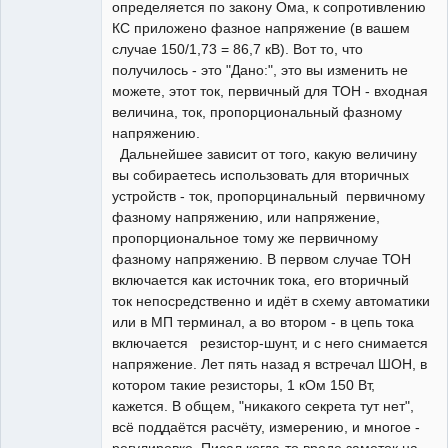
определяется по закону Ома, к сопротивлению
КС приложено фазное напряжение (в вашем
случае 150/1,73 = 86,7 кВ). Вот то, что
получилось - это "Дано:", это вы изменить не
можете, этот ток, первичный для ТОН - входная
величина, ток, пропорциональный фазному
напряжению.
Дальнейшее зависит от того, какую величину
вы собираетесь использовать для вторичных
устройств - ток, пропорцинальный первичному
фазному напряжению, или напряжение,
пропорциональное тому же первичному
фазному напряжению. В первом случае ТОН
включается как источник тока, его вторичный
ток непосредственно и идёт в схему автоматики
или в МП терминал, а во втором - в цепь тока
включается резистор-шунт, и с него снимается
напряжение. Лет пять назад я встречал ШОН, в
котором такие резисторы, 1 кОм 150 Вт,
кажется. В общем, "никакого секрета тут нет",
всё поддаётся расчёту, измерению, и многое -
регулировке. Писал когда-то вроде заметок на