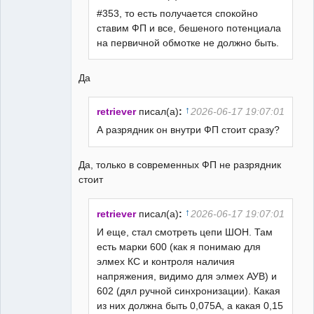
#353, то есть получается спокойно
ставим ФП и все, бешеного потенциала
Пользователь
на первичной обмотке не должно быть.
Неактивен
Да
↑
retriever
писал(а)
:
2026-06-17 19:07:01
А разрядник он внутри ФП стоит сразу?
Да, только в современных ФП не разрядник
стоит
↑
retriever
писал(а)
:
2026-06-17 19:07:01
И еще, стал смотреть цепи ШОН. Там
есть марки 600 (как я понимаю для
элмех КС и контроля наличия
напряжения, видимо для элмех АУВ) и
602 (дял ручной синхронизации). Какая
из них должна быть 0,075А, а какая 0,15