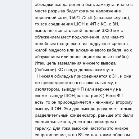
обкладки всегда должна быть замкнута, иначе в
месте разрыва будет фазное напряжение
первичной сети, 150/1,73 кВ (в вашем случае),
то все соединения ШОН и ФП с КС, с ЗН,
выполняются стальной полосой 3Х30 мм с
облужением мест подключения, или чем-то
подобным (чаще всего из подручных средств,
жилой медного или алюминиевого кабеля, но с
облужением или через оцинкованные шайбы).
Итак, цепь заземления нижнего вывода
(бобышки) КС всегда должна замкнута.
Нижняя обкладка присоединяется к ЗН, и она
же присоединяется к высоковольному, с
изолятором, выводу ФП (или верхнему на
схеме выводу ШОН, как на рис.8.) Если ФП
есть, то он присоединяется к нижнему, второму
выводу ШОН. Эти два вывода разделяет только
разделительный конденсатор, раньше это были
специальные конденсаторы размером с
тарелку. Для тока высокой частоты это низкое
сопротивление, и он ВЧ сигнал таким образом