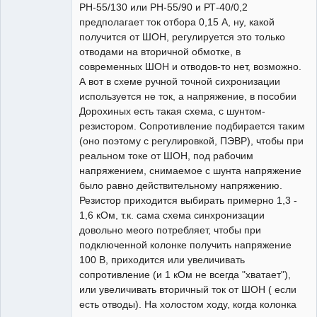
РН-55/130 или РН-55/90 и РТ-40/0,2
предполагает ток отбора 0,15 А, ну, какой
получится от ШОН, регулируется это только
отводами на вторичной обмотке, в
современных ШОН и отводов-то нет, возможно.
А вот в схеме ручной точной сихронизации
используется не ток, а напряжение, в пособии
Дорохиных есть такая схема, с шунтом-
резистором. Сопротивление подбирается таким
(оно поэтому с регулировкой, ПЭВР), чтобы при
реальном токе от ШОН, под рабочим
напряжением, снимаемое с шунта напряжение
было равно действительному напряжению.
Резистор приходится выбирать примерно 1,3 -
1,6 кОм, т.к. сама схема синхронизации
довольно меого потребляет, чтобы при
подключенной колонке получить напряжение
100 В, приходится или увеличивать
сопротивление (и 1 кОм не всегда "хватает"),
или увеличивать вторичный ток от ШОН ( если
есть отводы). На холостом ходу, когда колонка