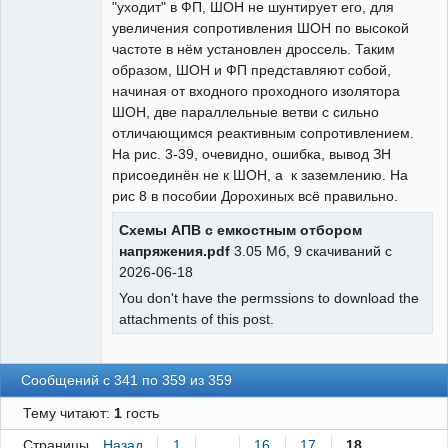
"уходит" в ФП, ШОН не шунтирует его, для
увеличения сопротивления ШОН по высокой
частоте в нём установлен дроссель. Таким
образом, ШОН и ФП представляют собой,
начиная от входного проходного изолятора
ШОН, две параллельные ветви с сильно
отличающимся реактивным сопротивлением.
На рис. 3-39, очевидно, ошибка, вывод ЗН
присоединён не к ШОН, а к заземлению. На
рис 8 в пособии Дорохиных всё правильно.
Схемы АПВ с емкостным отбором
напряжения.pdf
3.05 Мб, 9 скачиваний с
2026-06-18
You don't have the permssions to download the
attachments of this post.
Сообщений с 341 по 359 из 359
Тему читают:
1
гость
Страницы
Назад
1
…
16
17
18