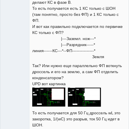
делают КС в фазе В.
То есть получается есть 1 КС только с ШОН
(там понятно, просто без ФП) и 1 КС только с
ФП.
И вот как правильно подключается по первичке
КС только с ФП?
|---Заземл. нож---*
|---Разрядник-----*
линия------КС---*--ФП---------------*
Земля
Так? Или нужно еще параллельно ФП воткнуть
дроссель и его на землю, а сам ФП отделить
конденсатором?
UPD вот картинка
То есть получается для 50 Гц дроссель wL это
закоротка, 1/(wC) это разрыв, ток 50 Гц идет в
ШОН.