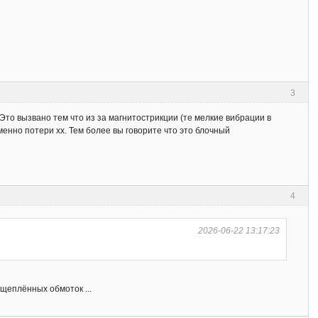
3
Это вызвано тем что из за магнитострикции (те мелкие вибрации в
енно потери хх. Тем более вы говорите что это блочный
4
2026-06-22 13:17:23
сщеплённых обмоток ...