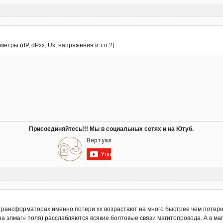
метры (dP, dPxx, Uk, напряжения и т.п.?)
Присоединяйтесь!!! Мы в социальных сетях и на Ютуб.
трансформаторах именно потери хх возрастают на много быстрее чем потери к
за элмагн поля) расслабляются всякие болтовые связи магитопровода. А в ма