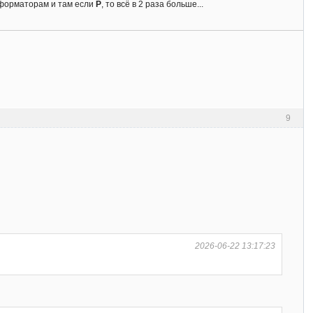
нсформаторам и там если
Р
, то всё в 2 раза больше...
9
2026-06-22 13:17:23