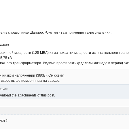
л в справочнике Шапиро, Рокотян - там примерно такие значения.
ожная.
овинной мощности (125 МВА) из за нехватки мощности испитательного трансф
5,75 кВ.
блочного трансформатора. Видимо профилактику делали как надо в период эк
 низком напряжении (380В). См схему.
с вдвое выше померянных на заводе.
качан.
nload the attachments of this post.
счет?