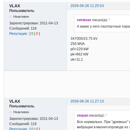
VLAX
2026-06-26 11:25:53
Пользователь
Неактивен
↑
retriever
писал(а)
:
Зарегистрирован:
2011-04-13
А какие у него паспортные пара
Сообщений:
118
Репутация
: [
0
|
0
]
347000/15.75 kV
250 MVA
p0=229 kW
pk=662 kW
uk=11,1
VLAX
2026-06-26 11:27:13
Пользователь
Неактивен
↑
stoyan
писал(а)
:
Зарегистрирован:
2011-04-13
Все нормально. При "древных" 
Сообщений:
118
вибрации в магнитопроводе из 
Репутация
: [
0
|
0
]