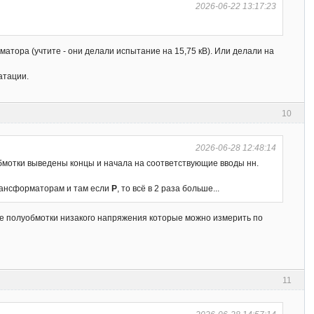
2026-06-22 13:17:23
тора (учтите - они делали испытание на 15,75 кВ). Или делали на
атации.
10
2026-06-28 12:48:14
обмотки выведены концы и начала на соответствующие вводы нн.
трансформаторам и там если
Р
, то всё в 2 раза больше...
две полуобмотки низакого напряжения которые можно измерить по
11