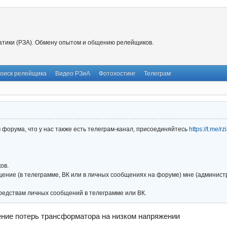
тики (РЗА). Обмену опытом и общению релейщиков.
оиск релейщика
Видео РЗиА
Фотохостинг
Телеграм
форума, что у нас также есть телеграм-канал, присоединяйтесь
https://t.me/r
ов.
ние (в телеграмме, ВК или в личных сообщениях на форуме) мне (администра
редствам личных сообщений в телеграмме или ВК.
ние потерь трансформатора на низком напряжении