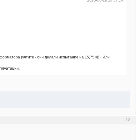
2026-06-28 14:57:14
орматора (учтите - они делали испытание на 15,75 кВ). Или
сплуатации.
12