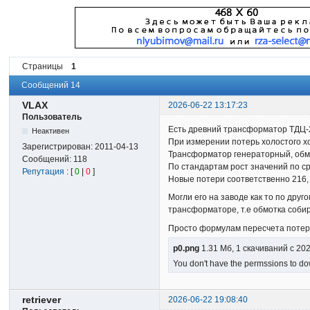
Страницы
1
Сообщений 14
VLAX
2026-06-22 13:17:23
Пользователь
Есть древний трансформатор ТДЦ-
Неактивен
При измерении потерь холостого х
Зарегистрирован:
2011-04-13
Трансформатор генераторный, обмо
Сообщений:
118
По стандартам рост значений по с
Репутация
: [
0
|
0
]
Новые потери соответственно 216, 2
Могли его на заводе как то по др
трансформаторе, т.е обмотка собир
Просто формулам пересчета потери
p0.png
1.31 Мб, 1 скачиваний с 20
You don't have the permssions to dow
retriever
2026-06-22 19:08:40