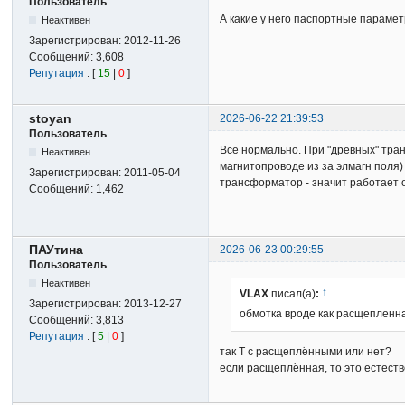
Пользователь
А какие у него паспортные параметр
Неактивен
Зарегистрирован:
2012-11-26
Сообщений:
3,608
Репутация
: [
15
|
0
]
stoyan
2026-06-22 21:39:53
Пользователь
Все нормально. При "древных" тран
Неактивен
магнитопроводе из за элмагн поля)
Зарегистрирован:
2011-05-04
трансформатор - значит работает 
Сообщений:
1,462
ПАУтина
2026-06-23 00:29:55
Пользователь
Неактивен
↑
VLAX
писал(а)
:
Зарегистрирован:
2013-12-27
обмотка вроде как расщепленн
Сообщений:
3,813
Репутация
: [
5
|
0
]
так Т с расщеплёнными или нет?
если расщеплённая, то это естеств