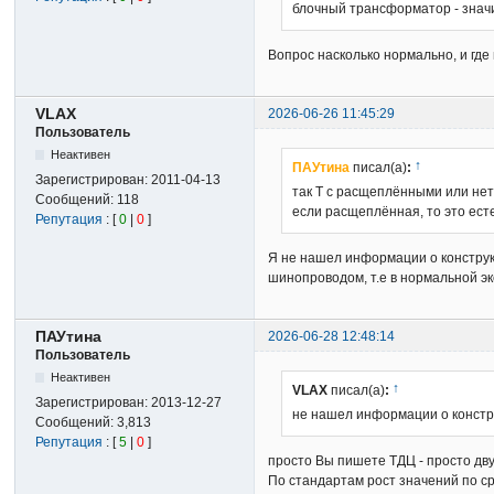
блочный трансформатор - знач
Вопрос насколько нормально, и где
VLAX
2026-06-26 11:45:29
Пользователь
Неактивен
↑
ПАУтина
писал(а)
:
Зарегистрирован:
2011-04-13
так Т с расщеплёнными или не
Сообщений:
118
если расщеплённая, то это есте
Репутация
: [
0
|
0
]
Я не нашел информации о конструк
шинопроводом, т.е в нормальной э
ПАУтина
2026-06-28 12:48:14
Пользователь
Неактивен
↑
VLAX
писал(а)
:
Зарегистрирован:
2013-12-27
не нашел информации о констр
Сообщений:
3,813
Репутация
: [
5
|
0
]
просто Вы пишете ТДЦ - просто дв
По стандартам рост значений по ср