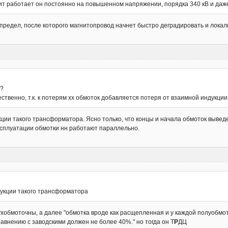
ит работает он постоянно на повышенном напряжении, порядка 340 кВ и даж
 предел, после которого магнитопровод начнет быстро деградировать и локал
т?
ственно, т.к. к потерям хх обмоток добавляется потеря от взаимной индукции
ции такого трансформатора. Ясно только, что концы и начала обмоток вывед
ксплуатации обмотки нн работают параллельно.
укции такого трансформатора
ухобмоточны, а далее "обмотка вроде как расщепленная и у каждой полуобмо
авнению с заводскими должен не более 40%." но тогда он Т
Р
ДЦ