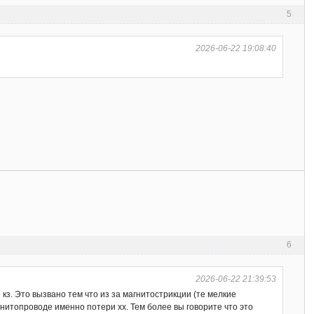
5
2026-06-22 19:08:40
6
2026-06-22 21:39:53
з. Это вызвано тем что из за магнитострикции (те мелкие
гнитопроводе именно потери хх. Тем более вы говорите что это