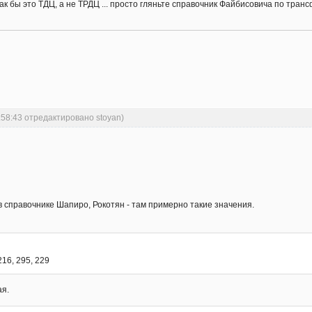
к бы это ТДЦ, а не ТРДЦ ... просто гляньте справочник Файбисовича по тра
:58:43 отредактировано stoyan)
 справочнике Шапиро, Рокотян - там примерно такие значения.
16, 295, 229
ая.