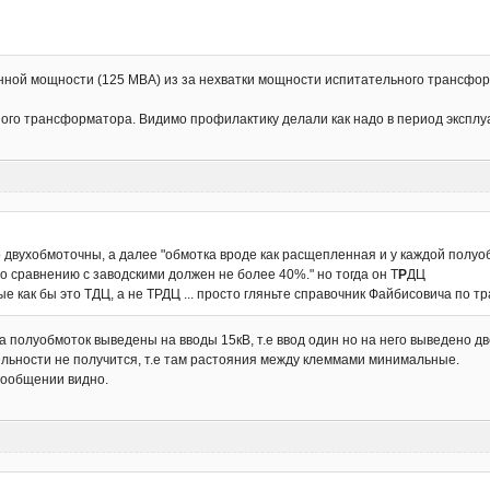
нной мощности (125 МВА) из за нехватки мощности испитательного трансформа
ного трансформатора. Видимо профилактику делали как надо в период эксплу
 двухобмоточны, а далее "обмотка вроде как расщепленная и у каждой полу
о сравнению с заводскими должен не более 40%." но тогда он Т
Р
ДЦ
е как бы это ТДЦ, а не ТРДЦ ... просто гляньте справочник Файбисовича по 
а полуобмоток выведены на вводы 15кВ, т.е ввод один но на него выведено 
ельности не получится, т.е там растояния между клеммами минимальные.
сообщении видно.