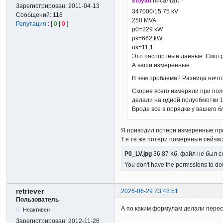
stoyan
писал(а)
:
Зарегистрирован:
2011-04-13
347000/15.75 kV
Сообщений:
118
250 MVA
Репутация
: [
0
|
0
]
p0=229 kW
pk=662 kW
uk=11,1
Это паспортные данные. Смотре
А ваши измеренные
В чем проблема? Разница ничт
Скорее всего измеряли при пол
делали на одной полуобмотки 1
Вроде все в порядке у вашего 
Я приводил потери измеренные при
Т.е те же потери померяные сейча
P0_LV.jpg
36.87 Кб, файл не был с
You don't have the permssions to dow
retriever
2026-06-29 23:48:51
Пользователь
А по каким формулам делали пере
Неактивен
Зарегистрирован:
2012-11-26