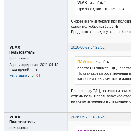
↑
VLAX
писал(а)
:
При заводских 110, 139, 113.
Скорее всего измеряли при полови
одной полуобмотки 15,75 кВ.
Вроде все в порядке у вашего блоч
VLAX
2026-06-29 14:22:51
Пользователь
Неактивен
↑
ПАУтина
писал(а)
:
Зарегистрирован:
2011-04-13
просто Вы пишете ТДЦ - просто
Сообщений:
118
По стандартам рост значений п
Репутация
: [
0
|
0
]
как понимаю Вы смотрите данны
По паспорту ТДЦ, но концы и начал
отдельности. Использовать по отд
на схеме измерения в следующем 
VLAX
2026-06-29 14:24:45
Пользователь
Неактивен
↑