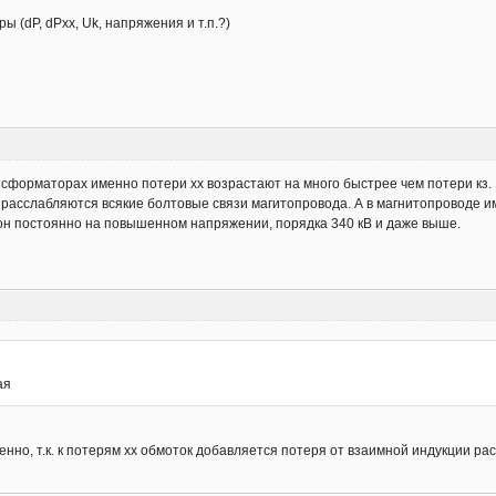
ы (dP, dPxx, Uk, напряжения и т.п.?)
сформаторах именно потери хх возрастают на много быстрее чем потери кз. 
 расслабляются всякие болтовые связи магитопровода. А в магнитопроводе им
он постоянно на повышенном напряжении, порядка 340 кВ и даже выше.
ая
енно, т.к. к потерям хх обмоток добавляется потеря от взаимной индукции ра