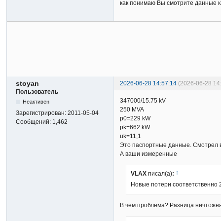
как понимаю Вы смотрите данные ка
stoyan
2026-06-28 14:57:14
(2026-06-28 14
Пользователь
347000/15.75 kV
Неактивен
250 MVA
Зарегистрирован:
2011-05-04
p0=229 kW
Сообщений:
1,462
pk=662 kW
uk=11,1
Это паспортные данные. Смотрел в
А ваши измеренные
↑
VLAX
писал(а)
:
Новые потери соответственно 2
В чем проблема? Разница ничтожн