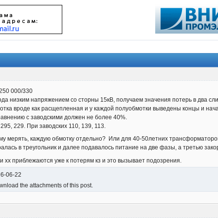
250 000/330
ода низким напряжением со сторны 15кВ, получаем значения потерь в два сл
тка вроде как расщепленная и у каждой полуобмотки выведены концы и нач
равнению с заводскими должен не более 40%.
95, 229. При заводских 110, 139, 113.
угому мерять, каждую обмотку отдельно? Или для 40-50летних трансформато
алась в треугольник и далее подавалось питание на две фазы, а третью зако
 хх приблежаются уже к потерям кз и это вызывает подозрения.
26-06-22
nload the attachments of this post.