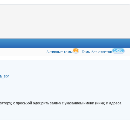
2
1420
Активные темы
Темы без ответов
zia_sbr
тору) с просьбой одобрить заявку с указанием имени (ника) и адреса