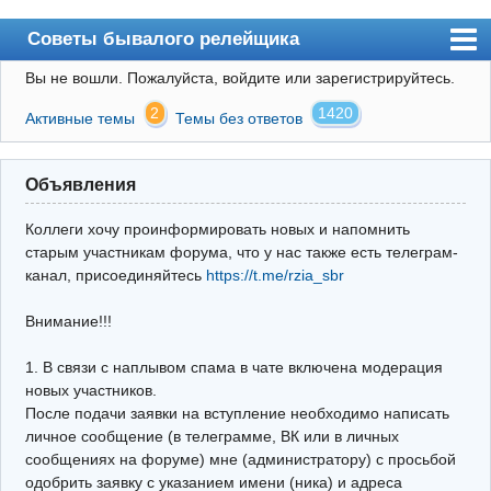
Советы бывалого релейщика
Вы не вошли.
Пожалуйста, войдите или зарегистрируйтесь.
Форум
2
1420
Активные темы
Темы без ответов
Правила
Поиск
Объявления
Регистрация
Коллеги хочу проинформировать новых и напомнить
Вход
старым участникам форума, что у нас также есть телеграм-
канал, присоединяйтесь
https://t.me/rzia_sbr
Архив
Внимание!!!
Почта
Поиск релейщика
1. В связи с наплывом спама в чате включена модерация
новых участников.
Видео РЗиА
После подачи заявки на вступление необходимо написать
личное сообщение (в телеграмме, ВК или в личных
Фотохостинг
сообщениях на форуме) мне (администратору) с просьбой
одобрить заявку с указанием имени (ника) и адреса
Телеграм