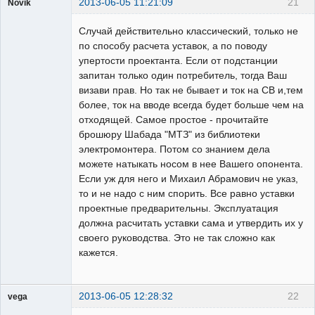
2013-06-05 11:21:09
21
Novik
Пользователь
Случай действительно классический, только не
Неактивен
по способу расчета уставок, а по поводу
упертости проектанта. Если от подстанции
запитан только один потребитель, тогда Ваш
визави прав. Но так не бывает и ток на СВ и,тем
более, ток на вводе всегда будет больше чем на
отходящей. Самое простое - прочитайте
брошюру Шабада "МТЗ" из библиотеки
электромонтера. Потом со знанием дела
можете натыкать носом в нее Вашего опонента.
Если уж для него и Михаил Абрамович не указ,
то и не надо с ним спорить. Все равно уставки
проектные предварительны. Эксплуатация
должна расчитать уставки сама и утвердить их у
своего руководства. Это не так сложно как
кажется.
2013-06-05 12:28:32
22
vega
Пользователь