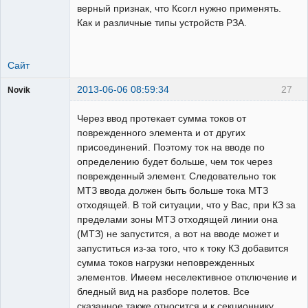
верный признак, что Ксогл нужно применять.
Как и различные типы устройств РЗА.
Сайт
2013-06-06 08:59:34
27
Novik
Пользователь
Через ввод протекает сумма токов от
Неактивен
поврежденного элемента и от других
присоединений. Поэтому ток на вводе по
определению будет больше, чем ток через
поврежденный элемент. Следовательно ток
МТЗ ввода должен быть больше тока МТЗ
отходящей. В той ситуации, что у Вас, при КЗ за
пределами зоны МТЗ отходящей линии она
(МТЗ) не запустится, а вот на вводе может и
запуститься из-за того, что к току КЗ добавится
сумма токов нагрузки неповрежденных
элементов. Имеем неселективное отключение и
бледный вид на разборе полетов. Все
сказанное также относится и к секционнику.