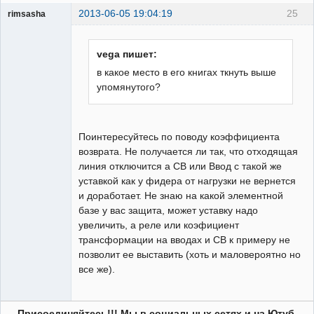
2013-06-05 19:04:19
25
rimsasha
Пользователь
Неактивен
vega пишет:
в какое место в его книгах ткнуть выше
упомянутого?
Поинтересуйтесь по поводу коэффициента
возврата. Не получается ли так, что отходящая
линия отключится а СВ или Ввод с такой же
уставкой как у фидера от нагрузки не вернется
и доработает. Не знаю на какой элементной
базе у вас защита, может уставку надо
увеличить, а реле или коэфициент
трансформации на вводах и СВ к примеру не
позволит ее выставить (хоть и маловероятно но
все же).
Присоединяйтесь!!! Мы в социальных сетях и на Ютуб.