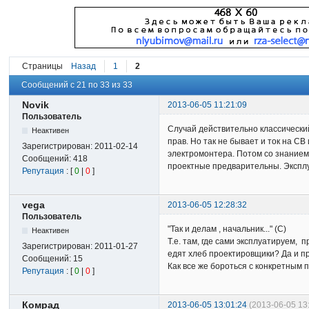
Страницы
Назад
1
2
Сообщений с 21 по 33 из 33
Novik
2013-06-05 11:21:09
Пользователь
Случай действительно классический
Неактивен
прав. Но так не бывает и ток на С
Зарегистрирован:
2011-02-14
электромонтера. Потом со знанием 
Сообщений:
418
проектные предварительны. Эксплуа
Репутация
: [
0
|
0
]
vega
2013-06-05 12:28:32
Пользователь
"Так и делам , начальник..." (С)
Неактивен
Т.е. там, где сами эксплуатируем, 
Зарегистрирован:
2011-01-27
едят хлеб проектировщики? Да и пр
Сообщений:
15
Как все же бороться с конкретным 
Репутация
: [
0
|
0
]
Комрад
2013-06-05 13:01:24
(2013-06-05 13