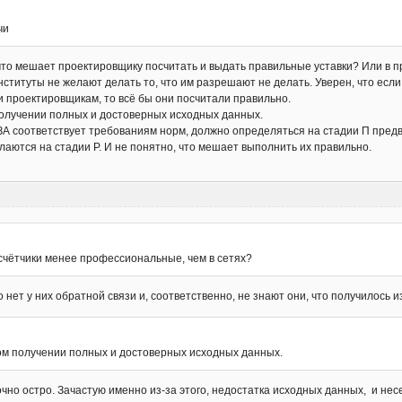
чи
 что мешает проектировщику посчитать и выдать правильные уставки? Или в 
нституты не желают делать то, что им разрешают не делать. Уверен, что ес
и проектировщикам, то всё бы они посчитали правильно.
олучении полных и достоверных исходных данных.
РЗА соответствует требованиям норм, должно определяться на стадии П пре
аются на стадии Р. И не понятно, что мешает выполнить их правильно.
счётчики менее профессиональные, чем в сетях?
 нет у них обратной связи и, соответственно, не знают они, что получилось из
м получении полных и достоверных исходных данных.
очно остро. Зачастую именно из-за этого, недостатка исходных данных, и не