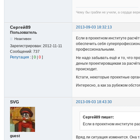
Чему бы грабли не учили, а сердце вер
Сергей89
2013-09-03 18:32:13
Пользователь
Если в проектном институте расчё
Неактивен
обеспечить себя суперпрофессионал
Зарегистрирован:
2012-11-11
профессиональными.
Сообщений:
737
Репутация
: [
0
|
0
]
Не надо забывать ещё и то, что про
деньги проектировщикам за расчёты
происходит.
Кстати, некоторые проектные орган
Интересно, а как за рубежом обсто
SVG
2013-09-03 18:43:30
Сергей89 пишет:
Если в проектном институте ра
guest
Вряд ли ситуация изменится. Она та