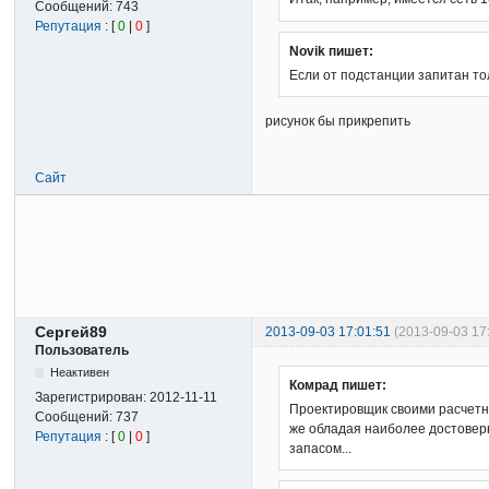
Сообщений:
743
Репутация
: [
0
|
0
]
Novik пишет:
Если от подстанции запитан то
рисунок бы прикрепить
Сайт
Сергей89
2013-09-03 17:01:51
(2013-09-03 17
Пользователь
Неактивен
Комрад пишет:
Зарегистрирован:
2012-11-11
Проектировщик своими расчетны
Сообщений:
737
же обладая наиболее достоверн
Репутация
: [
0
|
0
]
запасом...