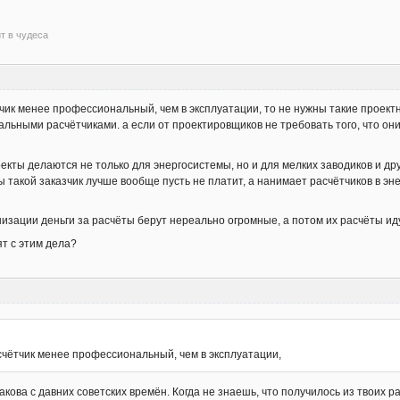
ит в чудеса
тчик менее профессиональный, чем в эксплуатации, то не нужны такие проект
ьными расчётчиками. а если от проектировщиков не требовать того, что они
екты делаются не только для энергосистемы, но и для мелких заводиков и дру
 такой заказчик лучше вообще пусть не платит, а нанимает расчётчиков в эне
изации деньги за расчёты берут нереально огромные, а потом их расчёты иду
ят с этим дела?
счётчик менее профессиональный, чем в эксплуатации,
кова с давних советских времён. Когда не знаешь, что получилось из твоих ра