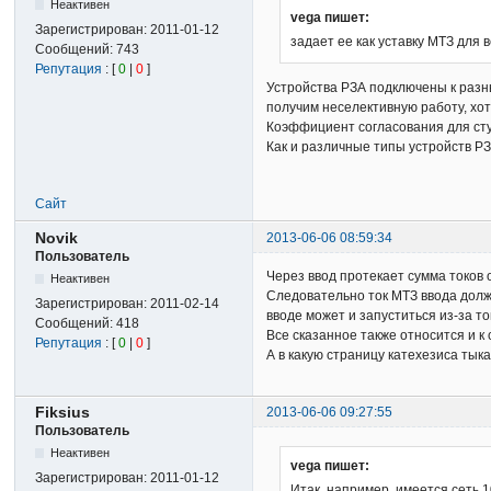
Неактивен
vega пишет:
Зарегистрирован:
2011-01-12
задает ее как уставку МТЗ для 
Сообщений:
743
Репутация
: [
0
|
0
]
Устройства РЗА подключены к разны
получим неселективную работу, хот
Коэффициент согласования для ступ
Как и различные типы устройств РЗ
Сайт
Novik
2013-06-06 08:59:34
Пользователь
Через ввод протекает сумма токов 
Неактивен
Следовательно ток МТЗ ввода долже
Зарегистрирован:
2011-02-14
вводе может и запуститься из-за т
Сообщений:
418
Все сказанное также относится и к 
Репутация
: [
0
|
0
]
А в какую страницу катехезиса тыка
Fiksius
2013-06-06 09:27:55
Пользователь
Неактивен
vega пишет:
Зарегистрирован:
2011-01-12
Итак, например, имеется сеть 1