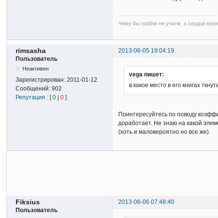
Чему бы грабли не учили, а сердце вер
rimsasha
2013-06-05 19:04:19
Пользователь
Неактивен
vega пишет:
Зарегистрирован:
2011-01-12
в какое место в его книгах ткн
Сообщений:
902
Репутация
: [
0
|
0
]
Поинтересуйтесь по поводу коэффиц
доработает. Не знаю на какой элем
(хоть и маловероятно но все же).
Fiksius
2013-06-06 07:48:40
Пользователь