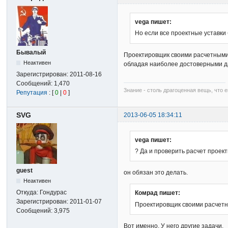
vega пишет:
Но если все проектные уставки
Бывалый
Проектировщик своими расчетными 
Неактивен
обладая наиболее достоверными дан
Зарегистрирован:
2011-08-16
Сообщений:
1,470
3нание - столь драгоценная вещь, что е
Репутация
: [
0
|
0
]
SVG
2013-06-05 18:34:11
vega пишет:
? Да и проверить расчет проек
guest
он обязан это делать.
Неактивен
Откуда:
Гондурас
Комрад пишет:
Зарегистрирован:
2011-01-07
Проектировщик своими расчетны
Сообщений:
3,975
Вот именно. У него другие задачи.