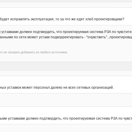
 будет исправлять эксплуатация, то за что же едят хлеб проектировщики?
уставками должен подтвердить, что проектируемая система РЗА по чувстител
ными по сети может устаки подкорректировать - "очувствить"...проектировщик
го не зазорно добывать из любого источника.
тных уставкок может персонал далеко не всех сетевых организаций.
ми уставками должен подтвердить, что проектируемая система РЗА по чувст