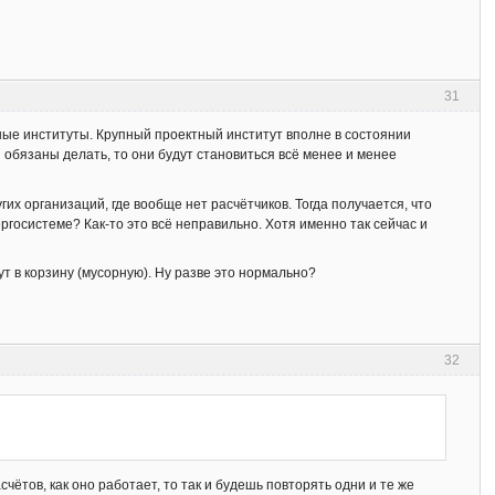
31
ные институты. Крупный проектный институт вполне в состоянии
 обязаны делать, то они будут становиться всё менее и менее
гих организаций, где вообще нет расчётчиков. Тогда получается, что
ргосистеме? Как-то это всё неправильно. Хотя именно так сейчас и
т в корзину (мусорную). Ну разве это нормально?
32
счётов, как оно работает, то так и будешь повторять одни и те же