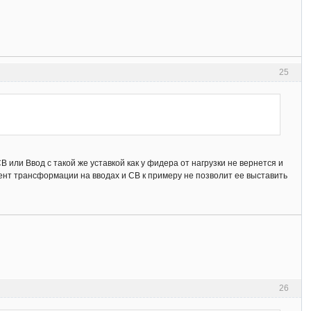
25
или Ввод с такой же уставкой как у фидера от нагрузки не вернется и
иент трансформации на вводах и СВ к примеру не позволит ее выставить
26