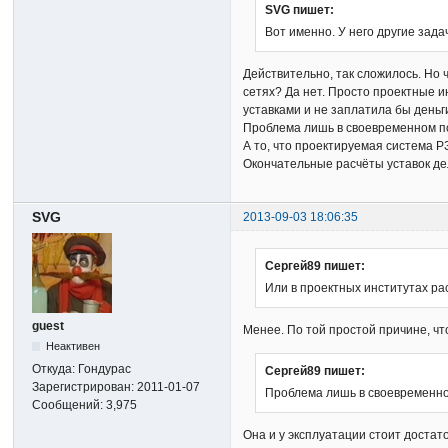
SVG пишет:
Вот именно. У него другие зада
Действительно, так сложилось. Но
сетях? Да нет. Просто проектные и
уставками и не заплатила бы деньг
Проблема лишь в своевременном п
А то, что проектируемая система 
Окончательные расчёты уставок дел
SVG
2013-09-03 18:06:35
Сергей89 пишет:
Или в проектных институтах ра
guest
Менее. По той простой причине, что
Неактивен
Откуда:
Гондурас
Сергей89 пишет:
Зарегистрирован:
2011-01-07
Проблема лишь в своевременно
Сообщений:
3,975
Она и у эксплуатации стоит достат