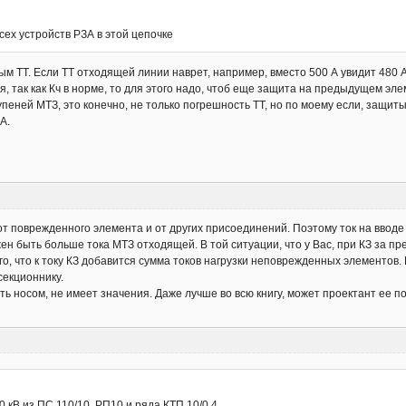
всех устройств РЗА в этой цепочке
м ТТ. Если ТТ отходящей линии наврет, например, вместо 500 А увидит 480 А,
я, так как Кч в норме, то для этого надо, чтоб еще защита на предыдущем эле
еней МТЗ, это конечно, не только погрешность ТТ, но по моему если, защиты 
А.
от поврежденного элемента и от других присоединений. Поэтому ток на ввод
н быть больше тока МТЗ отходящей. В той ситуации, что у Вас, при КЗ за пр
ого, что к току КЗ добавится сумма токов нагрузки неповрежденных элементо
секционнику.
ть носом, не имеет значения. Даже лучше во всю книгу, может проектант ее поч
0 кВ из ПС 110/10, РП10 и ряда КТП 10/0,4