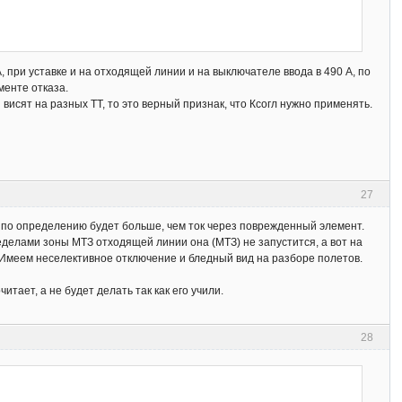
 при уставке и на отходящей линии и на выключателе ввода в 490 А, по
менте отказа.
висят на разных ТТ, то это верный признак, что Ксогл нужно применять.
27
е по определению будет больше, чем ток через поврежденный элемент.
еделами зоны МТЗ отходящей линии она (МТЗ) не запустится, а вот на
в. Имеем неселективное отключение и бледный вид на разборе полетов.
итает, а не будет делать так как его учили.
28