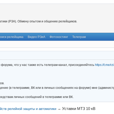
тики (РЗА). Обмену опытом и общению релейщиков.
оиск релейщика
Видео РЗиА
Фотохостинг
Телеграм
форума, что у нас также есть телеграм-канал, присоединяйтесь
https://t.me/r
ов.
ние (в телеграмме, ВК или в личных сообщениях на форуме) мне (администра
редствам личных сообщений в телеграмме или ВК.
→
Уставки МТЗ 10 кВ
йств релейной защиты и автоматики