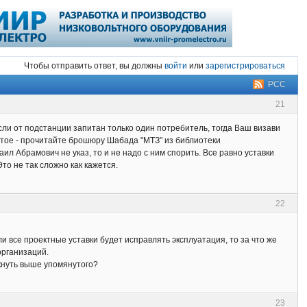
Чтобы отправить ответ, вы должны
войти
или
зарегистрироваться
РСС
21
Если от подстанции запитан только один потребитель, тогда Ваш визави
остое - прочитайте брошюру Шабада "МТЗ" из библиотеки
л Абрамович не указ, то и не надо с ним спорить. Все равно уставки
то не так сложно как кажется.
22
ли все проектные уставки будет исправлять эксплуатация, то за что же
организаций.
ткнуть выше упомянутого?
23