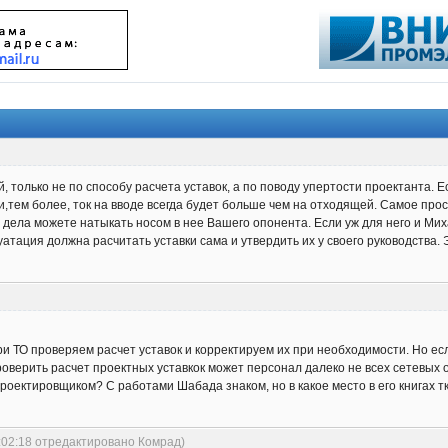
, только не по способу расчета уставок, а по поводу упертости проектанта. 
В и,тем более, ток на вводе всегда будет больше чем на отходящей. Самое пр
дела можете натыкать носом в нее Вашего опонента. Если уж для него и Михаи
тация должна расчитать уставки сама и утвердить их у своего руководства. Э
при ТО проверяем расчет уставок и корректируем их при необходимости. Но ес
оверить расчет проектных уставкок может персонал далеко не всех сетевых 
проектировщиком? С работами Шабада знаком, но в какое место в его книгах 
:02:18 отредактировано Комрад)