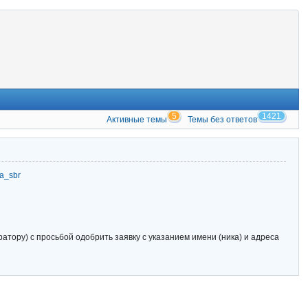
5
1421
Активные темы
Темы без ответов
zia_sbr
тору) с просьбой одобрить заявку с указанием имени (ника) и адреса