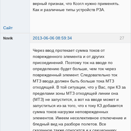
верный признак, что Ксогл нужно применять.
Как и различные типы устройств РЗА.
Сайт
2013-06-06 08:59:34
27
Novik
Пользователь
Через ввод протекает сумма токов от
Неактивен
поврежденного элемента и от других
присоединений. Поэтому ток на вводе по
определению будет больше, чем ток через
поврежденный элемент. Следовательно ток
МТЗ ввода должен быть больше тока МТЗ
отходящей. В той ситуации, что у Вас, при КЗ за
пределами зоны МТЗ отходящей линии она
(МТЗ) не запустится, а вот на вводе может и
запуститься из-за того, что к току КЗ добавится
сумма токов нагрузки неповрежденных
элементов. Имеем неселективное отключение и
бледный вид на разборе полетов. Все
сказанное также относится и к секционнику.