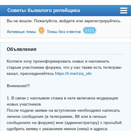
Советы бывалого релейщика
Вы не вошли.
Пожалуйста, войдите или зарегистрируйтесь.
Форум
4
1421
Активные темы
Темы без ответов
Правила
Поиск
Объявления
Регистрация
Коллеги хочу проинформировать новых и напомнить
Вход
старым участникам форума, что у нас также есть телеграм-
канал, присоединяйтесь
https://t.me/rzia_sbr
Архив
Внимание!!!
Почта
Поиск релейщика
1. В связи с наплывом спама в чате включена модерация
новых участников.
Видео РЗиА
После подачи заявки на вступление необходимо написать
личное сообщение (в телеграмме, ВК или в личных
Фотохостинг
сообщениях на форуме) мне (администратору) с просьбой
одобрить заявку с указанием имени (ника) и адреса
Телеграм