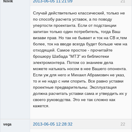
2013-06-05 11:21:09
21
Novik
Пользователь
Случай действительно классический, только не
Неактивен
по способу расчета уставок, а по поводу
упертости проектанта. Если от подстанции
запитан только один потребитель, тогда Ваш
визави прав. Но так не бывает и ток на СВ и,тем
более, ток на вводе всегда будет больше чем на
отходящей. Самое простое - прочитайте
брошюру Шабада "МТЗ" из библиотеки
электромонтера. Потом со знанием дела
можете натыкать носом в нее Вашего опонента.
Если уж для него и Михаил Абрамович не указ,
то и не надо с ним спорить. Все равно уставки
проектные предварительны. Эксплуатация
должна расчитать уставки сама и утвердить их у
своего руководства. Это не так сложно как
кажется.
2013-06-05 12:28:32
22
vega
Пользователь