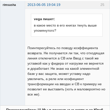
2013-06-05 19:04:19
25
rimsasha
Пользователь
Неактивен
vega пишет:
в какое место в его книгах ткнуть выше
упомянутого?
Поинтересуйтесь по поводу коэффициента
возврата. Не получается ли так, что отходящая
линия отключится а СВ или Ввод с такой же
уставкой как у фидера от нагрузки не вернется
и доработает. Не знаю на какой элементной
базе у вас защита, может уставку надо
увеличить, а реле или коэфициент
трансформации на вводах и СВ к примеру не
позволит ее выставить (хоть и маловероятно но
все же).
Присоединяйтесь!!! Мы в социальных сетях и на Ютуб.