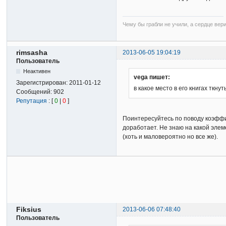
Чему бы грабли не учили, а сердце вер
rimsasha
2013-06-05 19:04:19
Пользователь
Неактивен
vega пишет:
Зарегистрирован:
2011-01-12
в какое место в его книгах ткн
Сообщений:
902
Репутация
: [
0
|
0
]
Поинтересуйтесь по поводу коэффиц
доработает. Не знаю на какой элем
(хоть и маловероятно но все же).
Fiksius
2013-06-06 07:48:40
Пользователь