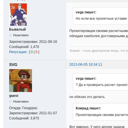
vega пишет:
Но если все проектные уставки
Бывалый
Проектировщик своими расчетными 
Неактивен
обладая наиболее достоверными дан
Зарегистрирован:
2011-08-16
Сообщений:
1,470
3нание - столь драгоценная вещь, что е
Репутация
: [
0
|
0
]
SVG
2013-06-05 18:34:11
vega пишет:
? Да и проверить расчет проек
guest
он обязан это делать.
Неактивен
Откуда:
Гондурас
Комрад пишет:
Зарегистрирован:
2011-01-07
Проектировщик своими расчетны
Сообщений:
3,975
Вот именно. У него другие задачи.