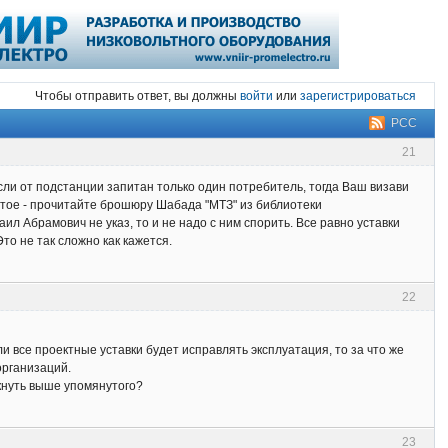
Чтобы отправить ответ, вы должны
войти
или
зарегистрироваться
РСС
21
Если от подстанции запитан только один потребитель, тогда Ваш визави
остое - прочитайте брошюру Шабада "МТЗ" из библиотеки
л Абрамович не указ, то и не надо с ним спорить. Все равно уставки
то не так сложно как кажется.
22
ли все проектные уставки будет исправлять эксплуатация, то за что же
организаций.
ткнуть выше упомянутого?
23