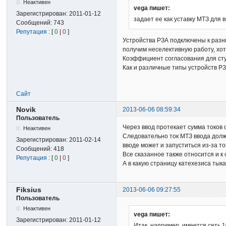
Неактивен
vega пишет:
Зарегистрирован:
2011-01-12
задает ее как уставку МТЗ для 
Сообщений:
743
Репутация
: [
0
|
0
]
Устройства РЗА подключены к разны
получим неселективную работу, хот
Коэффициент согласования для ступ
Как и различные типы устройств РЗ
Сайт
Novik
2013-06-06 08:59:34
Пользователь
Через ввод протекает сумма токов 
Неактивен
Следовательно ток МТЗ ввода долже
Зарегистрирован:
2011-02-14
вводе может и запуститься из-за т
Сообщений:
418
Все сказанное также относится и к 
Репутация
: [
0
|
0
]
А в какую страницу катехезиса тыка
Fiksius
2013-06-06 09:27:55
Пользователь
Неактивен
vega пишет:
Зарегистрирован:
2011-01-12
Итак, например, имеется сеть 1