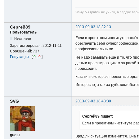
Чему бы грабли не учили, а сердце вер
Сергей89
2013-09-03 18:32:13
Пользователь
Если в проектном институте расчё
Неактивен
обеспечить себя суперпрофессионал
Зарегистрирован:
2012-11-11
профессиональными.
Сообщений:
737
Репутация
: [
0
|
0
]
Не надо забывать ещё и то, что про
деньги проектировщикам за расчёты
происходит.
Кстати, некоторые проектные орган
Интересно, а как за рубежом обсто
SVG
2013-09-03 18:43:30
Сергей89 пишет:
Если в проектном институте ра
guest
Вряд ли ситуация изменится. Она та