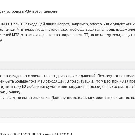
всех устройств РЗА в этой цепочке
м ТТ. Если ТТ отходящей линии наврет, например, вместо 500 А увидит 480 А,
я, так как Кч в норме, то для этого надо, чтоб еще защита на предыдущем эле
еней МТЗ, это конечно, не только погрешность ТТ, но по моему если, защиты 
А.
от поврежденного элемента и от других присоединений. Поэтому ток на ввод
н быть больше тока МТЗ отходящей. В той ситуации, что у Вас, при КЗ за пр
ого, что к току КЗ добавится сумма токов нагрузки неповрежденных элементо
секционнику.
ть носом, не имеет значения. Даже лучше во всю книгу, может проектант ее поч
0 кВ из ПС 110/10, РП10 и ряда КТП 10/0,4