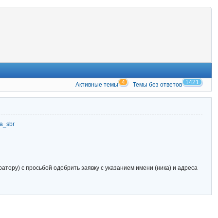
4
1421
Активные темы
Темы без ответов
zia_sbr
тору) с просьбой одобрить заявку с указанием имени (ника) и адреса