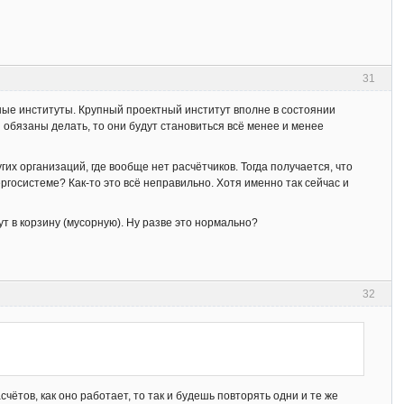
31
ные институты. Крупный проектный институт вполне в состоянии
 обязаны делать, то они будут становиться всё менее и менее
гих организаций, где вообще нет расчётчиков. Тогда получается, что
ргосистеме? Как-то это всё неправильно. Хотя именно так сейчас и
т в корзину (мусорную). Ну разве это нормально?
32
счётов, как оно работает, то так и будешь повторять одни и те же