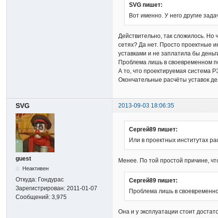
SVG пишет:
Вот именно. У него другие зада
Действительно, так сложилось. Но
сетях? Да нет. Просто проектные и
уставками и не заплатила бы деньг
Проблема лишь в своевременном п
А то, что проектируемая система 
Окончательные расчёты уставок дел
SVG
2013-09-03 18:06:35
Сергей89 пишет:
Или в проектных институтах ра
guest
Менее. По той простой причине, что
Неактивен
Откуда:
Гондурас
Сергей89 пишет:
Зарегистрирован:
2011-01-07
Проблема лишь в своевременно
Сообщений:
3,975
Она и у эксплуатации стоит достат