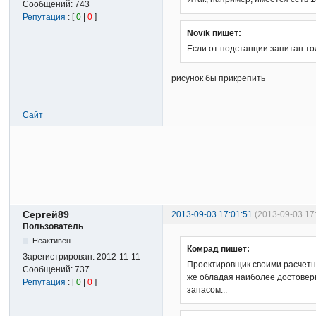
Сообщений:
743
Репутация
: [
0
|
0
]
Novik пишет:
Если от подстанции запитан то
рисунок бы прикрепить
Сайт
Сергей89
2013-09-03 17:01:51
(2013-09-03 17
Пользователь
Неактивен
Комрад пишет:
Зарегистрирован:
2012-11-11
Проектировщик своими расчетны
Сообщений:
737
же обладая наиболее достоверн
Репутация
: [
0
|
0
]
запасом...