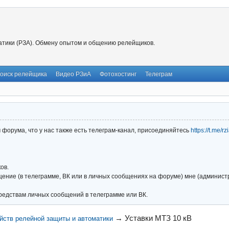
тики (РЗА). Обмену опытом и общению релейщиков.
оиск релейщика
Видео РЗиА
Фотохостинг
Телеграм
форума, что у нас также есть телеграм-канал, присоединяйтесь
https://t.me/r
ов.
ние (в телеграмме, ВК или в личных сообщениях на форуме) мне (администра
редствам личных сообщений в телеграмме или ВК.
→
Уставки МТЗ 10 кВ
йств релейной защиты и автоматики