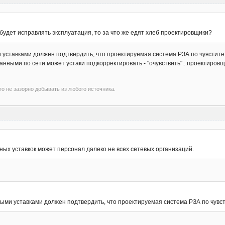
 будет исправлять эксплуатация, то за что же едят хлеб проектировщики?
уставками должен подтвердить, что проектируемая система РЗА по чувстител
ными по сети может устаки подкорректировать - "очувствить"...проектировщик
го не зазорно добывать из любого источника.
тных уставкок может персонал далеко не всех сетевых организаций.
ми уставками должен подтвердить, что проектируемая система РЗА по чувст