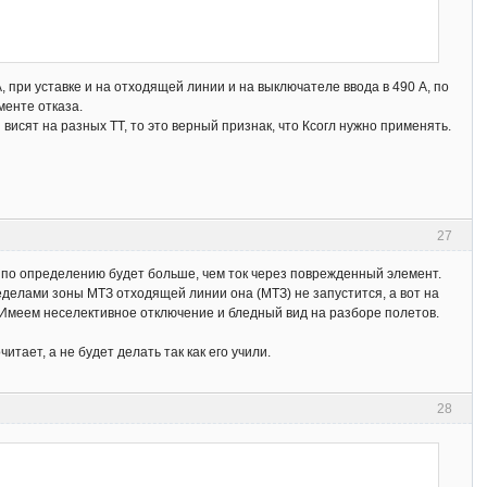
 при уставке и на отходящей линии и на выключателе ввода в 490 А, по
менте отказа.
висят на разных ТТ, то это верный признак, что Ксогл нужно применять.
27
е по определению будет больше, чем ток через поврежденный элемент.
еделами зоны МТЗ отходящей линии она (МТЗ) не запустится, а вот на
в. Имеем неселективное отключение и бледный вид на разборе полетов.
итает, а не будет делать так как его учили.
28