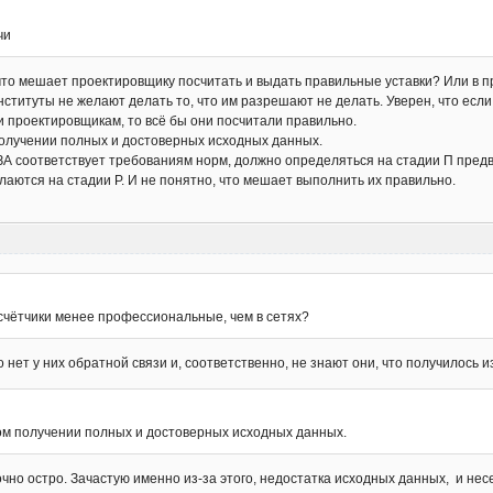
чи
 что мешает проектировщику посчитать и выдать правильные уставки? Или в 
нституты не желают делать то, что им разрешают не делать. Уверен, что ес
и проектировщикам, то всё бы они посчитали правильно.
олучении полных и достоверных исходных данных.
РЗА соответствует требованиям норм, должно определяться на стадии П пре
аются на стадии Р. И не понятно, что мешает выполнить их правильно.
счётчики менее профессиональные, чем в сетях?
 нет у них обратной связи и, соответственно, не знают они, что получилось из
м получении полных и достоверных исходных данных.
очно остро. Зачастую именно из-за этого, недостатка исходных данных, и не