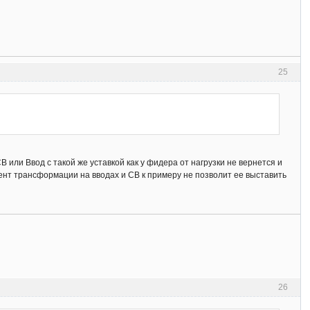
25
или Ввод с такой же уставкой как у фидера от нагрузки не вернется и
иент трансформации на вводах и СВ к примеру не позволит ее выставить
26