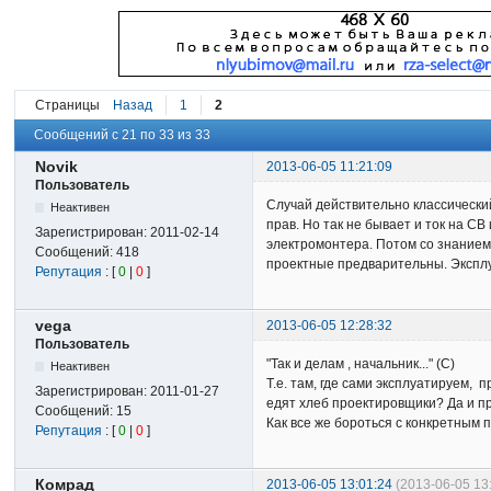
Страницы
Назад
1
2
Сообщений с 21 по 33 из 33
Novik
2013-06-05 11:21:09
Пользователь
Случай действительно классический
Неактивен
прав. Но так не бывает и ток на С
Зарегистрирован:
2011-02-14
электромонтера. Потом со знанием 
Сообщений:
418
проектные предварительны. Эксплуа
Репутация
: [
0
|
0
]
vega
2013-06-05 12:28:32
Пользователь
"Так и делам , начальник..." (С)
Неактивен
Т.е. там, где сами эксплуатируем, 
Зарегистрирован:
2011-01-27
едят хлеб проектировщики? Да и пр
Сообщений:
15
Как все же бороться с конкретным 
Репутация
: [
0
|
0
]
Комрад
2013-06-05 13:01:24
(2013-06-05 13