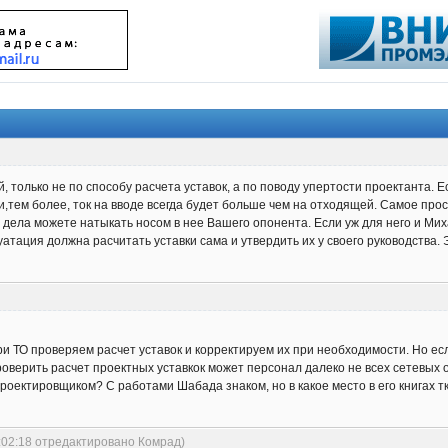
, только не по способу расчета уставок, а по поводу упертости проектанта. 
В и,тем более, ток на вводе всегда будет больше чем на отходящей. Самое пр
дела можете натыкать носом в нее Вашего опонента. Если уж для него и Михаи
тация должна расчитать уставки сама и утвердить их у своего руководства. Э
при ТО проверяем расчет уставок и корректируем их при необходимости. Но ес
оверить расчет проектных уставкок может персонал далеко не всех сетевых 
проектировщиком? С работами Шабада знаком, но в какое место в его книгах 
:02:18 отредактировано Комрад)