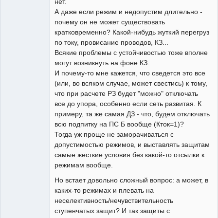
нет.
А даже если режим и недопустим длительно -
почему он не может существовать
кратковременно? Какой-нибудь жуткий перегруз
по току, провисание проводов, КЗ...
Всякие проблемы с устойчивостью тоже вполне
могут возникнуть на фоне КЗ.
И почему-то мне кажется, что сведется это все
(или, во всяком случае, может свестись) к тому,
что при расчете РЗ будет "можно" отключать
все до упора, особенно если сеть развитая. К
примеру, та же самая ДЗ - что, будем отключать
всю подпитку на ПС Б вообще (Кток=1)?
Тогда уж проще не заморачиваться с
допустимостью режимов, и выставлять защитам
самые жесткие условия без какой-то отсылки к
режимам вообще.
Но встает довольно сложный вопрос: а может, в
каких-то режимах и плевать на
неселективность/нечувствительность
ступенчатых защит? И так защиты с