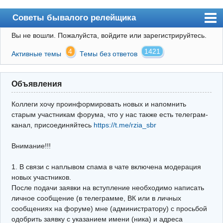
Советы бывалого релейщика
Вы не вошли.
Пожалуйста, войдите или зарегистрируйтесь.
Форум
4
1421
Активные темы
Темы без ответов
Правила
Поиск
Объявления
Регистрация
Коллеги хочу проинформировать новых и напомнить
Вход
старым участникам форума, что у нас также есть телеграм-
канал, присоединяйтесь
https://t.me/rzia_sbr
Архив
Внимание!!!
Почта
Поиск релейщика
1. В связи с наплывом спама в чате включена модерация
новых участников.
Видео РЗиА
После подачи заявки на вступление необходимо написать
личное сообщение (в телеграмме, ВК или в личных
Фотохостинг
сообщениях на форуме) мне (администратору) с просьбой
одобрить заявку с указанием имени (ника) и адреса
Телеграм