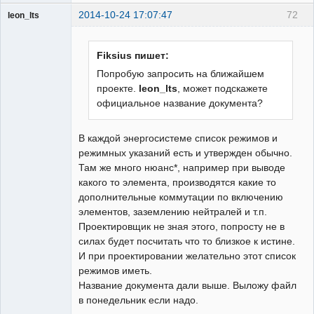
2014-10-24 17:07:47
72
leon_lts
Пользователь
Неактивен
Fiksius пишет:
Попробую запросить на ближайшем
проекте.
leon_lts
, может подскажете
официальное название документа?
В каждой энергосистеме список режимов и
режимных указаний есть и утвержден обычно.
Там же много нюанс*, например при выводе
какого то элемента, производятся какие то
дополнительные коммутации по включению
элементов, заземлению нейтралей и т.п.
Проектировщик не зная этого, попросту не в
силах будет посчитать что то близкое к истине.
И при проектировании желательно этот список
режимов иметь.
Название документа дали выше. Выложу файл
в понедельник если надо.