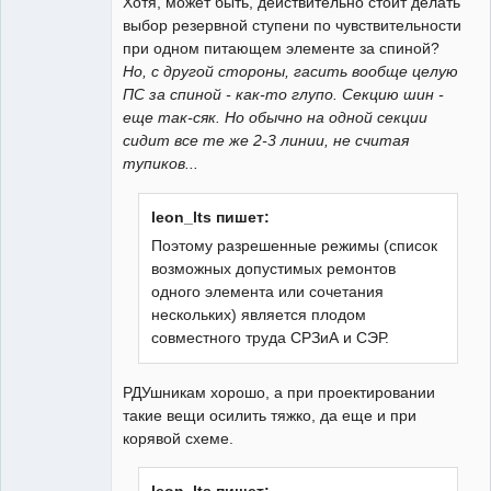
Хотя, может быть, действительно стоит делать
выбор резервной ступени по чувствительности
при одном питающем элементе за спиной?
Но, с другой стороны, гасить вообще целую
ПС за спиной - как-то глупо. Секцию шин -
еще так-сяк. Но обычно на одной секции
сидит все те же 2-3 линии, не считая
тупиков...
leon_lts пишет:
Поэтому разрешенные режимы (список
возможных допустимых ремонтов
одного элемента или сочетания
нескольких) является плодом
совместного труда СРЗиА и СЭР.
РДУшникам хорошо, а при проектировании
такие вещи осилить тяжко, да еще и при
корявой схеме.
leon_lts пишет: