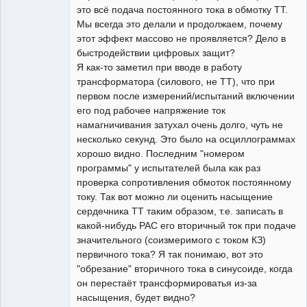
это всё подача постоянного тока в обмотку ТТ.
Мы всегда это делали и продолжаем, почему
этот эффект массово не проявляется? Дело в
быстродействии цифровых защит?
Я как-то заметил при вводе в работу
трансформатора (силового, не ТТ), что при
первом после измерений/испытаний включении
его под рабочее напряжение ток
намагничивания затухал очень долго, чуть не
несколько секунд. Это было на осциллограммах
хорошо видно. Последним "номером
программы" у испытателей была как раз
проверка сопротивления обмоток постоянному
току. Так вот можно ли оценить насыщение
сердечника ТТ таким образом, т.е. записать в
какой-нибудь РАС его вторичный ток при подаче
значительного (соизмеримого с током КЗ)
первичного тока? Я так понимаю, вот это
"обрезание" вторичного тока в синусоиде, когда
он перестаёт трансформироватья из-за
насыщения, будет видно?