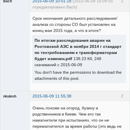
2015-06-09 10:01:18
(2015-06-09 10:04:55
1
Bach
отредактировано Bach)
Пользователь
Срок окончания детального расследования/
Неактивен
анализа со стороны СО был установлен на
конец мая 2015 года, а что в итоге?
По итогам расследования аварии на
Ростовской АЭС в ноябре 2014 г стандарт
по техтребованиям к трансформаторам
будет изменен.pdf
138.23 Кб, 248
скачиваний с 2015-06-09
You don't have the permssions to download the
attachments of this post.
2015-06-09 11:55:38
2
nkulesh
пенсионер
Очень похоже на огород, бузину и
Неактивен
родственников в Киеве. Чем его так
намагнитили при испытаниях, что он не
перемагнитился за время работы (это ведь не