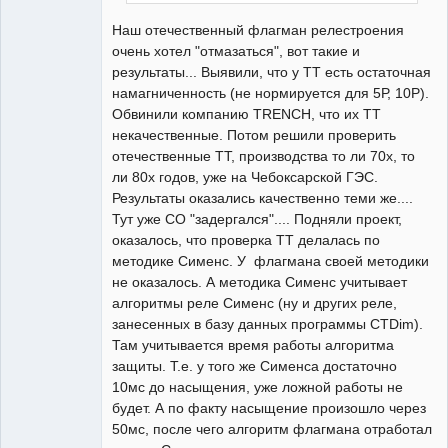
Наш отечественный флагман релестроения
очень хотел "отмазаться", вот такие и
результаты... Выявили, что у ТТ есть остаточная
намагниченность (не нормируется для 5Р, 10Р).
Обвинили компанию TRENCH, что их ТТ
некачественные. Потом решили проверить
отечественные ТТ, производства то ли 70х, то
ли 80х годов, уже на Чебоксарской ГЭС.
Результаты оказались качественно теми же....
Тут уже СО "задергался".... Подняли проект,
оказалось, что проверка ТТ делалась по
методике Сименс. У флагмана своей методики
не оказалось. А методика Сименс учитывает
алгоритмы реле Сименс (ну и других реле,
занесенных в базу данных программы CTDim).
Там учитывается время работы алгоритма
защиты. Т.е. у того же Сименса достаточно
10мс до насыщения, уже ложной работы не
будет. А по факту насыщение произошло через
50мс, после чего алгоритм флагмана отработал