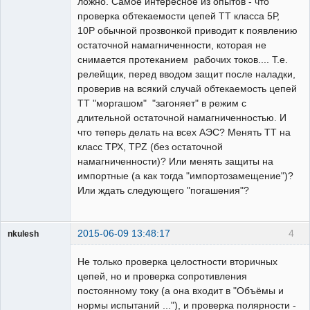
ложно. Самое интересное из опытов - что
проверка обтекаемости цепей ТТ класса 5Р,
10Р обычной прозвонкой приводит к появлению
остаточной намагниченности, которая не
снимается протеканием рабочих токов.... Т.е.
релейщик, перед вводом защит после наладки,
проверив на всякий случай обтекаемость цепей
ТТ "моргашом" "загоняет" в режим с
длительной остаточной намагниченностью. И
что теперь делать на всех АЭС? Менять ТТ на
класс ТРХ, ТРZ (без остаточной
намагниченности)? Или менять защиты на
импортные (а как тогда "импортозамещение")?
Или ждать следующего "погашения"?
2015-06-09 13:48:17
4
nkulesh
пенсионер
Не только проверка целостности вторичных
Неактивен
цепей, но и проверка сопротивления
постоянному току (а она входит в "Объёмы и
нормы испытаний ..."), и проверка полярности -