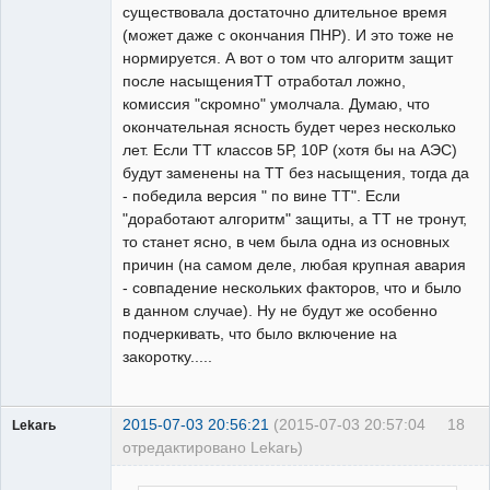
существовала достаточно длительное время
(может даже с окончания ПНР). И это тоже не
нормируется. А вот о том что алгоритм защит
после насыщенияТТ отработал ложно,
комиссия "скромно" умолчала. Думаю, что
окончательная ясность будет через несколько
лет. Если ТТ классов 5Р, 10Р (хотя бы на АЭС)
будут заменены на ТТ без насыщения, тогда да
- победила версия " по вине ТТ". Если
"доработают алгоритм" защиты, а ТТ не тронут,
то станет ясно, в чем была одна из основных
причин (на самом деле, любая крупная авария
- совпадение нескольких факторов, что и было
в данном случае). Ну не будут же особенно
подчеркивать, что было включение на
закоротку.....
2015-07-03 20:56:21
(2015-07-03 20:57:04
18
Lekarь
отредактировано Lekarь)
Пользователь