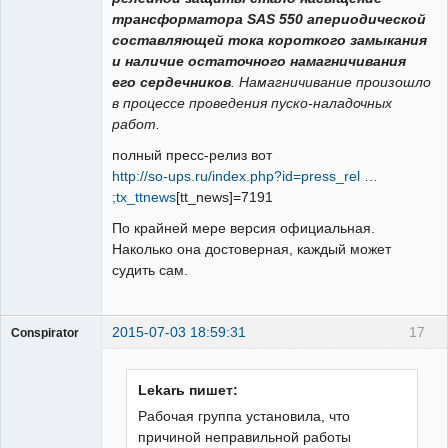
трансформатора SAS 550 апериодической
составляющей тока короткого замыкания
и наличие остаточного намагничивания
его сердечников
. Намагничивание произошло
в процессе проведения пуско-наладочных
работ.
полный пресс-релиз вот
http://so-ups.ru/index.php?id=press_rel …
;tx_ttnews
[tt_news]=7191
По крайней мере версия официальная.
Наколько она достоверная, каждый может
судить сам.
2015-07-03 18:59:31
17
Conspirator
Пользователь
Неактивен
Lekarь пишет:
Рабочая группа установила, что
причиной неправильной работы