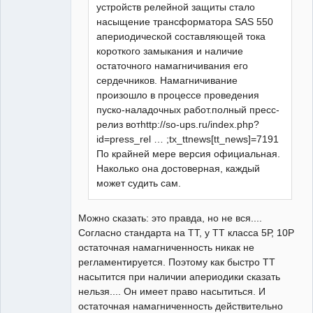
устройств релейной защиты стало
насыщение трансформатора SAS 550
апериодической составляющей тока
короткого замыкания и наличие
остаточного намагничивания его
сердечников. Намагничивание
произошло в процессе проведения
пуско-наладочных работ.полный пресс-
релиз вотhttp://so-ups.ru/index.php?
id=press_rel … ;tx_ttnews[tt_news]=7191
По крайней мере версия официальная.
Наколько она достоверная, каждый
может судить сам.
Можно сказать: это правда, но не вся....
Согласно стандарта на ТТ, у ТТ класса 5Р, 10Р
остаточная намагниченность никак не
регламентируется. Поэтому как быстро ТТ
насытится при наличии апериодики сказать
нельзя.... Он имеет право насытиться. И
остаточная намагниченность действительно