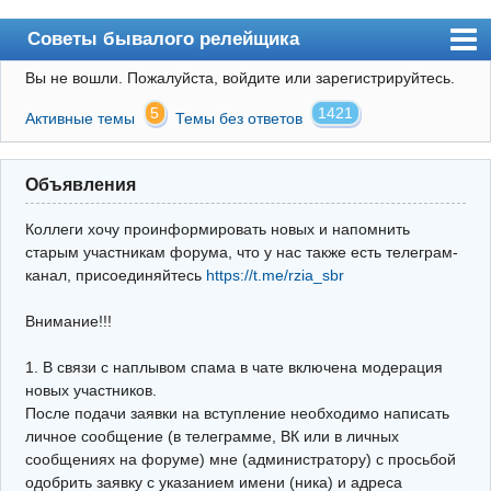
Советы бывалого релейщика
Вы не вошли.
Пожалуйста, войдите или зарегистрируйтесь.
Форум
5
1421
Активные темы
Темы без ответов
Правила
Поиск
Объявления
Регистрация
Коллеги хочу проинформировать новых и напомнить
Вход
старым участникам форума, что у нас также есть телеграм-
канал, присоединяйтесь
https://t.me/rzia_sbr
Архив
Внимание!!!
Почта
Поиск релейщика
1. В связи с наплывом спама в чате включена модерация
новых участников.
Видео РЗиА
После подачи заявки на вступление необходимо написать
личное сообщение (в телеграмме, ВК или в личных
Фотохостинг
сообщениях на форуме) мне (администратору) с просьбой
одобрить заявку с указанием имени (ника) и адреса
Телеграм