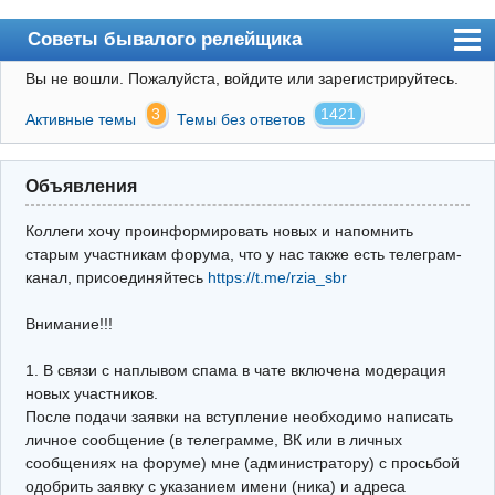
Советы бывалого релейщика
Вы не вошли.
Пожалуйста, войдите или зарегистрируйтесь.
Форум
3
1421
Активные темы
Темы без ответов
Правила
Поиск
Объявления
Регистрация
Коллеги хочу проинформировать новых и напомнить
Вход
старым участникам форума, что у нас также есть телеграм-
канал, присоединяйтесь
https://t.me/rzia_sbr
Архив
Внимание!!!
Почта
Поиск релейщика
1. В связи с наплывом спама в чате включена модерация
новых участников.
Видео РЗиА
После подачи заявки на вступление необходимо написать
личное сообщение (в телеграмме, ВК или в личных
Фотохостинг
сообщениях на форуме) мне (администратору) с просьбой
одобрить заявку с указанием имени (ника) и адреса
Телеграм