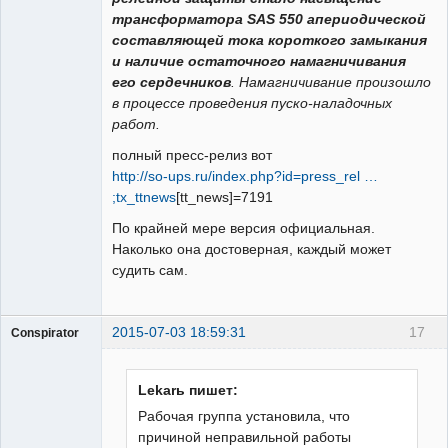
трансформатора SAS 550 апериодической
составляющей тока короткого замыкания
и наличие остаточного намагничивания
его сердечников
. Намагничивание произошло
в процессе проведения пуско-наладочных
работ.
полный пресс-релиз вот
http://so-ups.ru/index.php?id=press_rel …
;tx_ttnews
[tt_news]=7191
По крайней мере версия официальная.
Наколько она достоверная, каждый может
судить сам.
2015-07-03 18:59:31
17
Conspirator
Пользователь
Неактивен
Lekarь пишет:
Рабочая группа установила, что
причиной неправильной работы