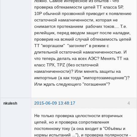
ложно. Самое интересное из опытов - что
проверка обтекаемости цепей ТТ класса 5Р,
10Р обычной прозвонкой приводит к появлению
остаточной намагниченности, которая не
снимается протеканием рабочих токов.... Т.е.
релейщик, перед вводом защит после наладки,
проверив на всякий случай обтекаемость цепей
ТТ "моргашом" "загоняет" в режим с
длительной остаточной намагниченностью. И
что теперь делать на всех АЭС? Менять ТТ на
класс ТРХ, ТРZ (без остаточной
намагниченности)? Или менять защиты на
импортные (а как тогда "импортозамещение")?
Или ждать следующего "погашения"?
2015-06-09 13:48:17
4
nkulesh
пенсионер
Не только проверка целостности вторичных
Неактивен
цепей, но и проверка сопротивления
постоянному току (а она входит в "Объёмы и
нормы испытаний ..."), и проверка полярности -