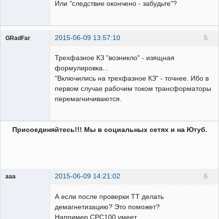
Или "следствие окончено - забудьте"?
2015-06-09 13:57:10
5
GRadFar
Трехфазное КЗ "возникло" - изящная
формулировка...
"Включились на трехфазное КЗ" - точнее. Ибо в
УЖЕ
первом случае рабочим током трансформаторы
пенсионер!
перемагничиваются.
Неактивен
Присоединяйтесь!!! Мы в социальных сетях и на Ютуб.
2015-06-09 14:21:02
6
aaa
Пользователь
А если после проверки ТТ делать
Неактивен
демагнетизацию? Это поможет?
Например СРС100 умеет.