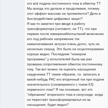
это всё подача постоянного тока в обмотку ТТ.
Мы всегда это делали и продолжаем, почему
этот эффект массово не проявляется? Дело в
быстродействии цифровых защит?
Я как-то заметил при вводе в работу
трансформатора (силового, не ТТ), что при
первом после измерений/испытаний включении
его под рабочее напряжение ток
намагничивания затухал очень долго, чуть не
несколько секунд. Это было на осциллограммах
хорошо видно. Последним "номером
программы" у испытателей была как раз
проверка сопротивления обмоток постоянному
току. Так вот можно ли оценить насыщение
сердечника ТТ таким образом, т.е. записать в
какой-нибудь РАС его вторичный ток при подаче
значительного (соизмеримого с током КЗ)
первичного тока? Я так понимаю, вот это
"обрезание" вторичного тока в синусоиде, когда
он перестаёт трансформироватья из-за
насыщения, будет видно?