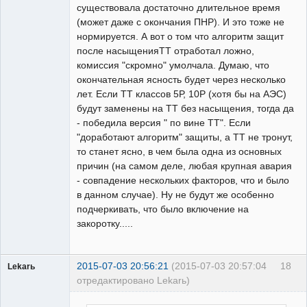
существовала достаточно длительное время
(может даже с окончания ПНР). И это тоже не
нормируется. А вот о том что алгоритм защит
после насыщенияТТ отработал ложно,
комиссия "скромно" умолчала. Думаю, что
окончательная ясность будет через несколько
лет. Если ТТ классов 5Р, 10Р (хотя бы на АЭС)
будут заменены на ТТ без насыщения, тогда да
- победила версия " по вине ТТ". Если
"доработают алгоритм" защиты, а ТТ не тронут,
то станет ясно, в чем была одна из основных
причин (на самом деле, любая крупная авария
- совпадение нескольких факторов, что и было
в данном случае). Ну не будут же особенно
подчеркивать, что было включение на
закоротку.....
2015-07-03 20:56:21
(2015-07-03 20:57:04
18
Lekarь
отредактировано Lekarь)
Пользователь