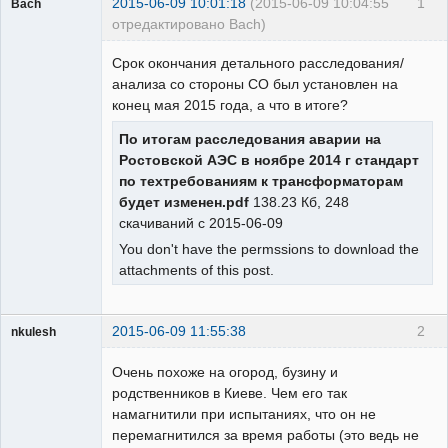
2015-06-09 10:01:18
(2015-06-09 10:04:55
1
Bach
отредактировано Bach)
Пользователь
Срок окончания детального расследования/
Неактивен
анализа со стороны СО был установлен на
конец мая 2015 года, а что в итоге?
По итогам расследования аварии на
Ростовской АЭС в ноябре 2014 г стандарт
по техтребованиям к трансформаторам
будет изменен.pdf
138.23 Кб, 248
скачиваний с 2015-06-09
You don't have the permssions to download the
attachments of this post.
2015-06-09 11:55:38
2
nkulesh
пенсионер
Очень похоже на огород, бузину и
Неактивен
родственников в Киеве. Чем его так
намагнитили при испытаниях, что он не
перемагнитился за время работы (это ведь не