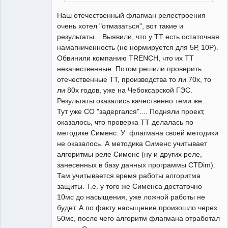
Наш отечественный флагман релестроения
очень хотел "отмазаться", вот такие и
результаты... Выявили, что у ТТ есть остаточная
намагниченность (не нормируется для 5Р, 10Р).
Обвинили компанию TRENCH, что их ТТ
некачественные. Потом решили проверить
отечественные ТТ, производства то ли 70х, то
ли 80х годов, уже на Чебоксарской ГЭС.
Результаты оказались качественно теми же....
Тут уже СО "задергался".... Подняли проект,
оказалось, что проверка ТТ делалась по
методике Сименс. У флагмана своей методики
не оказалось. А методика Сименс учитывает
алгоритмы реле Сименс (ну и других реле,
занесенных в базу данных программы CTDim).
Там учитывается время работы алгоритма
защиты. Т.е. у того же Сименса достаточно
10мс до насыщения, уже ложной работы не
будет. А по факту насыщение произошло через
50мс, после чего алгоритм флагмана отработал