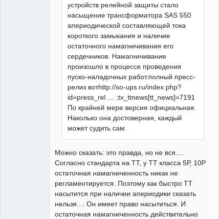
устройств релейной защиты стало
насыщение трансформатора SAS 550
апериодической составляющей тока
короткого замыкания и наличие
остаточного намагничивания его
сердечников. Намагничивание
произошло в процессе проведения
пуско-наладочных работ.полный пресс-
релиз вотhttp://so-ups.ru/index.php?
id=press_rel … ;tx_ttnews[tt_news]=7191
По крайней мере версия официальная.
Наколько она достоверная, каждый
может судить сам.
Можно сказать: это правда, но не вся....
Согласно стандарта на ТТ, у ТТ класса 5Р, 10Р
остаточная намагниченность никак не
регламентируется. Поэтому как быстро ТТ
насытится при наличии апериодики сказать
нельзя.... Он имеет право насытиться. И
остаточная намагниченность действительно