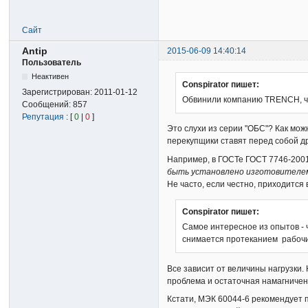
Сайт
Antip
2015-06-09 14:40:14
Пользователь
Неактивен
Conspirator пишет:
Зарегистрирован:
2011-01-12
Обвинили компанию TRENCH, чт
Сообщений:
857
Репутация
: [
0
|
0
]
Это слухи из серии "ОБС"? Как мож
перекупщики ставят перед собой др
Например, в ГОСТе ГОСТ 7746-200
быть установлено изготовителем
Не часто, если честно, приходится
Conspirator пишет:
Самое интересное из опытов - 
снимается протеканием рабочих
Все зависит от величины нагрузки. 
проблема и остаточная намагничен
Кстати, МЭК 60044-6 рекомендует 