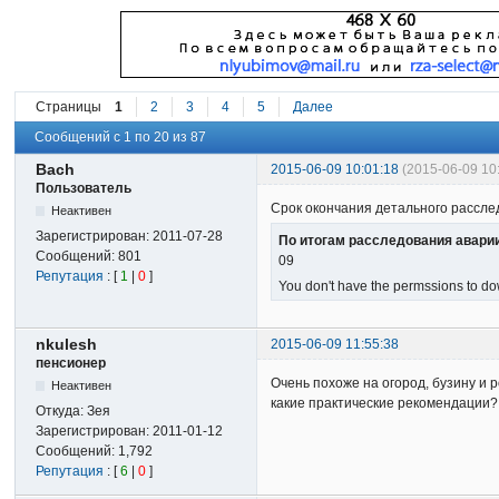
Страницы
1
2
3
4
5
Далее
Сообщений с 1 по 20 из 87
Bach
2015-06-09 10:01:18
(2015-06-09 10
Пользователь
Срок окончания детального расслед
Неактивен
Зарегистрирован:
2011-07-28
По итогам расследования аварии
Сообщений:
801
09
Репутация
: [
1
|
0
]
You don't have the permssions to dow
nkulesh
2015-06-09 11:55:38
пенсионер
Очень похоже на огород, бузину и 
Неактивен
какие практические рекомендации?
Откуда:
Зея
Зарегистрирован:
2011-01-12
Сообщений:
1,792
Репутация
: [
6
|
0
]