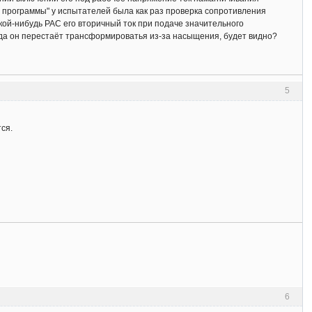
м программы" у испытателей была как раз проверка сопротивления
акой-нибудь РАС его вторичный ток при подаче значительного
когда он перестаёт трансформироватья из-за насыщения, будет видно?
5
ся.
6