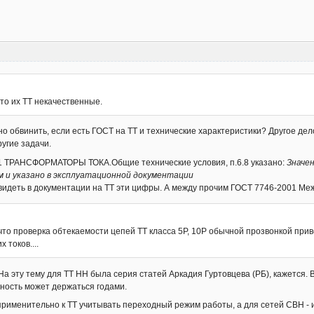
о их ТТ некачественные.
но обвинить, если есть ГОСТ на ТТ и технические характеристики? Другое дело
угие задачи.
1 ТРАНСФОРМАТОРЫ ТОКА.Общие технические условия, п.6.8 указано:
Значе
 и указано в эксплуатационной документации
 видеть в документации на ТТ эти цифры. А между прочим ГОСТ 7746-2001 Ме
что проверка обтекаемости цепей ТТ класса 5Р, 10Р обычной прозвонкой при
 токов....
На эту тему для ТТ НН была серия статей Аркадия Гуртовцева (РБ), кажется. 
ность может держаться годами.
применительно к ТТ учитывать переходный режим работы, а для сетей СВН - 