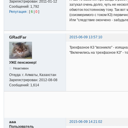
Зарегистрирован:
2011-01-12
затухал очень долго, чуть не неск
Сообщений:
1,792
обмоток постоянному току. Так вот
Репутация
: [
6
|
0
]
(соизмеримого с током КЗ) первичн
Или "следствие окончено - забудьт
GRadFar
2015-06-09 13:57:10
Трехфазное КЗ "возникло" - изящна
"Включились на трехфазное КЗ" - 
УЖЕ пенсионер!
Неактивен
Откуда:
г. Алматы, Казахстан
Зарегистрирован:
2012-08-08
Сообщений:
1,614
aaa
2015-06-09 14:21:02
Пользователь