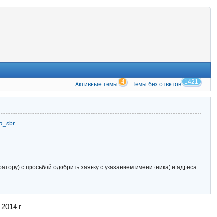
4
1421
Активные темы
Темы без ответов
zia_sbr
тору) с просьбой одобрить заявку с указанием имени (ника) и адреса
2014 г