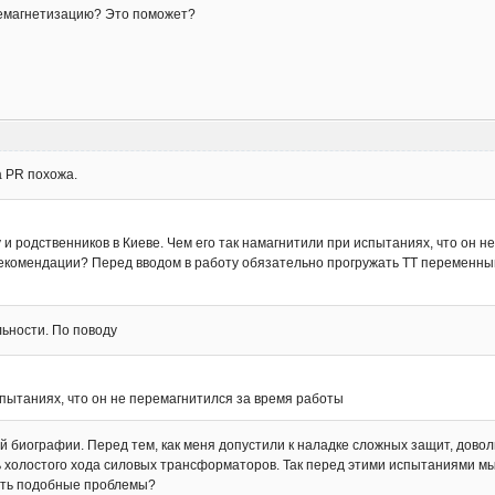
демагнетизацию? Это поможет?
а PR похожа.
 и родственников в Киеве. Чем его так намагнитили при испытаниях, что он 
рекомендации? Перед вводом в работу обязательно прогружать ТТ переменны
льности. По поводу
спытаниях, что он не перемагнитился за время работы
й биографии. Перед тем, как меня допустили к наладке сложных защит, дово
 холостого хода силовых трансформаторов. Так перед этими испытаниями мы
уть подобные проблемы?