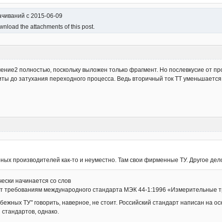
качиваний с 2015-06-09
nload the attachments of this post.
ение2 полностью, поскольку выложен только фрагмент. Но послевкусие от пр
ы до затухания переходного процесса. Ведь вторичный ток ТТ уменьшается,
ных производителей как-то и неуместно. Там свои фирменные ТУ. Другое дело,
ески начинается со слов
ет требованиям международного стандарта МЭК 44-1:1996 «Измерительные т
убежных ТУ" говорить, наверное, не стоит. Российский стандарт написан на о
 стандартов, однако.