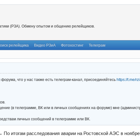
тики (РЗА). Обмену опытом и общению релейщиков.
оиск релейщика
Видео РЗиА
Фотохостинг
Телеграм
форума, что у нас также есть телеграм-канал, присоединяйтесь
https://t.me/r
ов.
ние (в телеграмме, ВК или в личных сообщениях на форуме) мне (администра
редствам личных сообщений в телеграмме или ВК.
→
По итогам расследования аварии на Ростовской АЭС в ноябре 