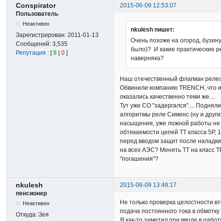
Conspirator
2015-06-09 12:53:07
Пользователь
Неактивен
nkulesh пишет:
Зарегистрирован:
2011-01-13
Очень похоже на огород, бузину
Сообщений:
3,535
было)? И какие практические 
Репутация
: [
8
|
0
]
наверняка?
Наш отечественный флагман релестр
Обвинили компанию TRENCH, что их 
оказались качественно теми же....
Тут уже СО "задергался".... Подня
алгоритмы реле Сименс (ну и други
насыщения, уже ложной работы не 
обтекаемости цепей ТТ класса 5Р, 
перед вводом защит после наладки,
на всех АЭС? Менять ТТ на класс 
"погашения"?
nkulesh
2015-06-09 13:48:17
пенсионер
Не только проверка целостности вт
Неактивен
подача постоянного тока в обмотк
Откуда:
Зея
Я как-то заметил при вводе в рабо