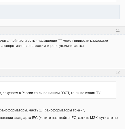
11
очитанной части есть - насыщение ТТ может привести к задержке
 а сопротивление на зажимах реле увеличивается.
12
 закупаем в России то ли по нашим ГОСТ, то ли по ихним ТУ.
рансформаторы. Часть 1. Трансформаторы тока» ",
сновании стандарта IEC (хотите называйте IEC, хотите МЭК, сути это не