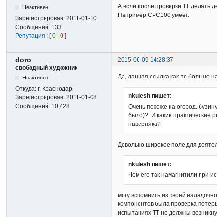
А если после проверки ТТ делать 
Неактивен
Например СРС100 умеет.
Зарегистрирован:
2011-01-10
Сообщений:
133
Репутация
: [
0
|
0
]
doro
2015-06-09 14:28:37
свободный художник
Да, данная ссылка как-то больше н
Неактивен
Откуда:
г. Краснодар
nkulesh пишет:
Зарегистрирован:
2011-01-08
Сообщений:
10,428
Очень похоже на огород, бузину
было)? И какие практические 
наверняка?
Довольно широкое поле для деяте
nkulesh пишет:
Чем его так намагнитили при и
могу вспомнить из своей наладочно
компонентов была проверка потерь
испытаниях ТТ не должны возникн