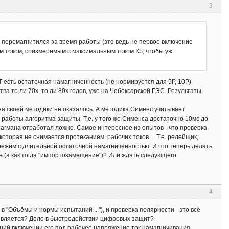
3
не перемагнитился за время работы (это ведь не первое включение
м током, соизмеримым с максимальным током КЗ, чтобы уж
Т есть остаточная намагниченность (не нормируется для 5Р, 10Р).
 то ли 70х, то ли 80х годов, уже на Чебоксарской ГЭС. Результаты
ана своей методики не оказалось. А методика Сименс учитывает
 работы алгоритма защиты. Т.е. у того же Сименса достаточно 10мс до
агмана отработал ложно. Самое интересное из опытов - что проверка
оторая не снимается протеканием рабочих токов.... Т.е. релейщик,
 режим с длительной остаточной намагниченностью. И что теперь делать
е (а как тогда "импортозамещение")? Или ждать следующего
4
 "Объёмы и нормы испытаний ..."), и проверка полярности - это всё
роявляется? Дело в быстродействии цифровых защит?
таний включении его под рабочее напряжение ток намагничивания