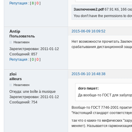
Репутация
: [
8
|
0
]
Заключение2.pdf
67.91 Кб, 166 с
You don't have the permssions to dow
Antip
2015-06-09 16:09:52
Пользователь
Нет возможности прочитать Заключ
Неактивен
срабатывания дистанционной защит
Зарегистрирован:
2011-01-12
Сообщений:
857
Репутация
: [
0
|
0
]
zloi
2015-06-10 16:48:38
ailleurs
Неактивен
doro пишет:
Откуда:
une boîte à musique
Да вообще-то ГОСТ для забугор
Зарегистрирован:
2011-01-12
Сообщений:
754
Вообще-то ГОСТ 7746-2001 практич
"Настоящий стандарт соответству
так что о каких-то мифических "зар
меняет). Называется гармонизация