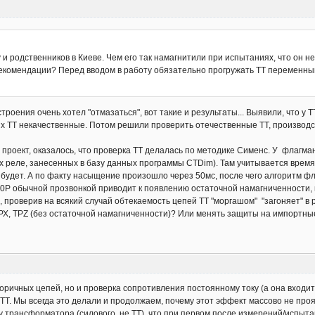
 и родственников в Киеве. Чем его так намагнитили при испытаниях, что он 
рекомендации? Перед вводом в работу обязательно прогружать ТТ переменны
оения очень хотел "отмазаться", вот такие и результаты... Выявили, что у Т
ТТ некачественные. Потом решили проверить отечественные ТТ, производства
ли проект, оказалось, что проверка ТТ делалась по методике Сименс. У флагм
х реле, занесенных в базу данных программы CTDim). Там учитывается время
будет. А по факту насыщение произошло через 50мс, после чего алгоритм фл
10Р обычной прозвонкой приводит к появлению остаточной намагниченности, к
 проверив на всякий случай обтекаемость цепей ТТ "моргашом" "загоняет" в
ТРХ, ТРZ (без остаточной намагниченности)? Или менять защиты на импортны
оричных цепей, но и проверка сопротивления постоянному току (а она входит в
у ТТ. Мы всегда это делали и продолжаем, почему этот эффект массово не п
ту трансформатора (силового, не ТТ), что при первом после измерений/испы