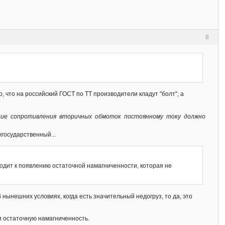
8
, что на российский ГОСТ по ТТ производители кладут "болт", а
ние сопротивления вторичных обмоток постоянному току должно
жгосударственный...
водит к появлению остаточной намагниченности, которая не
В нынешних условиях, когда есть значительный недогруз, то да, это
и остаточную намагниченность.