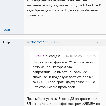
это сопротивление имеет наибольшее
значение" и подразумевает что для КЗ за D/Y-11
надо брать двухфазное КЗ, но нет чтобы четко
прописали.
Сайт
2020-12-27 11:59:05
70
Antip
Пользователь
Неактивен
↑
Fiksius
писал(а)
:
2020-12-26 15:37:15
Скорее всего фраза в РУ "в расчетном
режиме, при котором это
сопротивление имеет наибольшее
значение" и подразумевает что для КЗ
за D/Y-11 надо брать двухфазное КЗ, но
нет чтобы четко прописали.
При выборе уставки 3 зоны ДЗ на транзитной
ВЛ с отпайкой и трансформатором >25МВА по