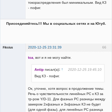
токораспределения был минимальным. Вид КЗ
- пофиг.
Присоединяйтесь!!! Мы в социальных сетях и на Ютуб.
2020-12-25 23:31:39
66
Fiksius
Пользователь
tca
, вот и я не могу найти.
Неактивен
↑
Antip
писал(а)
:
2020-12-25 19:45:10
Вид КЗ - пофиг.
Ок, уточню, хотя вопрос в продолжение темы.
Речь о чувствительности линейных РС к КЗ за
тр-ром Y/D-11. Для фазных РС разницы между
замером 2хфазных и 3хфазных КЗ не будет
(для одной фазы), для линейных РС разница