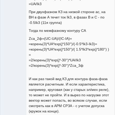
=UA/Ik3
При двухфазном КЗ на низкой стороне ас, на
ВН в фазе А течет ток Ik3, в фазах В и С - по
-0.5Ik3 (11я группа)
Тогда по межфазному контуру СА
Zca_2ф=(UC-UA)/(IC-IA)=
=корень(3)*UA*exp(j*150°)/(-0.5*Ik3-Ik3)=
=корень(3)*UA*exp(j*150°)/( 1.5*Ik3*exp(j*180°) )
=
=2/корень(3)*exp(j*-30°)*UA/Ik3
=2/корень(3)*exp(j*-30°)*Zca_3ф
И как раз такой вид КЗ для контура фаза-фаза
является расчетным. И если характеристика,
например, круговая (как у старых эл/мех реле),
то может не пройти. И в вырез по нагрузке этот
вектор может попасть, во всяком случае, если
смотреть как в АРМ СРЗА - с учетом допуска
(кружок на конце).