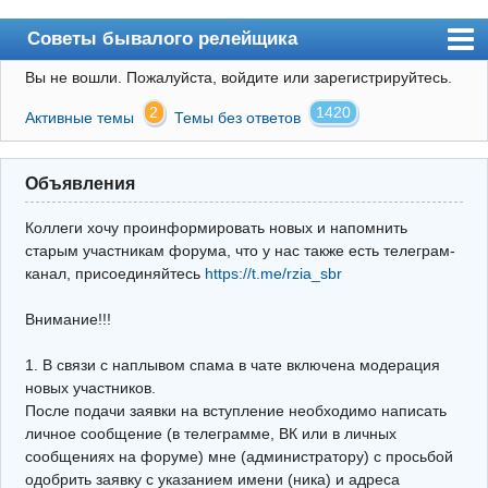
Советы бывалого релейщика
Вы не вошли.
Пожалуйста, войдите или зарегистрируйтесь.
Форум
2
1420
Активные темы
Темы без ответов
Правила
Поиск
Объявления
Регистрация
Коллеги хочу проинформировать новых и напомнить
Вход
старым участникам форума, что у нас также есть телеграм-
канал, присоединяйтесь
https://t.me/rzia_sbr
Архив
Внимание!!!
Почта
Поиск релейщика
1. В связи с наплывом спама в чате включена модерация
новых участников.
Видео РЗиА
После подачи заявки на вступление необходимо написать
личное сообщение (в телеграмме, ВК или в личных
Фотохостинг
сообщениях на форуме) мне (администратору) с просьбой
одобрить заявку с указанием имени (ника) и адреса
Телеграм