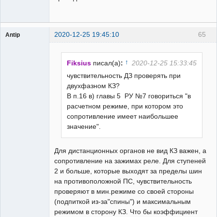
2020-12-25 19:45:10
65
Antip
Пользователь
Неактивен
↑
Fiksius
писал(а)
:
2020-12-25 15:33:45
чувствительность ДЗ проверять при
двухфазном КЗ?
В п.16 в) главы 5 РУ №7 говориться "в
расчетном режиме, при котором это
сопротивление имеет наибольшее
значение".
Для дистанционных органов не вид КЗ важен, а
сопротивление на зажимах реле. Для ступеней
2 и больше, которые выходят за пределы шин
на противоположной ПС, чувствительность
проверяют в мин.режиме со своей стороны
(подпиткой из-за"спины") и максимальным
режимом в сторону КЗ. Что бы коэффициент