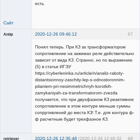
есть.
Сайт
2020-12-26 09:46:12
67
Antip
Пользователь
Понял теперь. При КЗ за трансформатором
Неактивен
сопротивление на зажимах реле действительно
зависит от вида КЗ. Странно, но по выражению
(5) в статье ИГЭУ
https://cyberleninka.ru/article/n/analiz-raboty-
distantsionnoy-zaschity-lep-s-odnostoronnim-
pitaniem-pri-nesimmetrichnyh-korotkih-
zamykaniyah-za-transformatorom-zvezda
получается, что при двухфазном КЗ реактивное
сопротивление в этом контуре меньше суммы
сопрртивлений до места КЗ! Т.е. для контура ф-
ф расчетным будет трехфазное КЗ.
2020-12-26 12:35:48
(2020-12-26 12:45:32
68
retriever