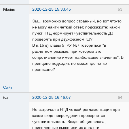
2020-12-25 15:33:45
63
Fiksius
Пользователь
Эм... возможно вопрос странный, но вот что-то
Неактивен
не могу найти четкий ответ, подскажите: какой
пункт НТД нормирует чувствительность ДЗ
проверять при двухфазном КЗ?
В п.16 в) главы 5 РУ №7 говориться "в
расчетном режиме, при котором это
сопротивление имеет наибольшее значение". В
принципе подходит, но может где четко
прописано?
Сайт
2020-12-25 16:46:07
64
tca
Пользователь
Не встречал в НТД четкой регламентации при
На
форуме
каком виде повреждения проверяется
чувствительность. Везде общие слова,
приведенные выше или их аналоги.