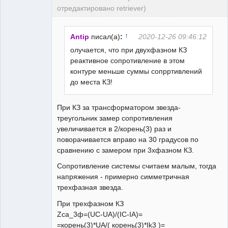
отредактировано retriever)
Пользователь
Неактивен
↑
Antip
писал(а)
:
2020-12-26 09:46:12
олучается, что при двухфазном КЗ
реактивное сопротивление в этом
контуре меньше суммы сопрртивлений
до места КЗ!
При КЗ за трансформатором звезда-
треугольник замер сопротивления
увеличивается в 2/корень(3) раз и
поворачивается вправо на 30 градусов по
сравнению с замером при 3хфазном КЗ.
Сопротивление системы считаем малым, тогда
напряжения - примерно симметричная
трехфазная звезда.
При трехфазном КЗ
Zca_3ф=(UC-UA)/(IC-IA)=
=корень(3)*UA/( корень(3)*Ik3 )=