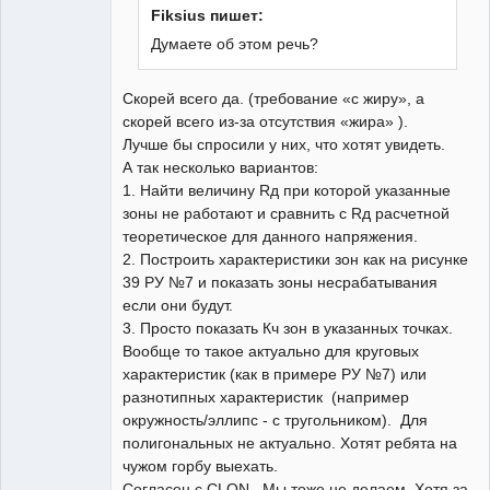
Пользователь
Fiksius пишет:
Неактивен
Думаете об этом речь?
Скорей всего да. (требование «с жиру», а
скорей всего из-за отсутствия «жира» ).
Лучше бы спросили у них, что хотят увидеть.
А так несколько вариантов:
1. Найти величину Rд при которой указанные
зоны не работают и сравнить с Rд расчетной
теоретическое для данного напряжения.
2. Построить характеристики зон как на рисунке
39 РУ №7 и показать зоны несрабатывания
если они будут.
3. Просто показать Кч зон в указанных точках.
Вообще то такое актуально для круговых
характеристик (как в примере РУ №7) или
разнотипных характеристик (например
окружность/эллипс - с тругольником). Для
полигональных не актуально. Хотят ребята на
чужом горбу выехать.
Согласен с CLON. Мы тоже не делаем. Хотя за