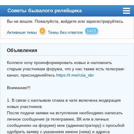
Советы бывалого релейщика
Вы не вошли.
Пожалуйста, войдите или зарегистрируйтесь.
Форум
4
1421
Активные темы
Темы без ответов
Правила
Поиск
Объявления
Регистрация
Коллеги хочу проинформировать новых и напомнить
Вход
старым участникам форума, что у нас также есть телеграм-
канал, присоединяйтесь
https://t.me/rzia_sbr
Архив
Внимание!!!
Почта
Поиск релейщика
1. В связи с наплывом спама в чате включена модерация
новых участников.
Видео РЗиА
После подачи заявки на вступление необходимо написать
личное сообщение (в телеграмме, ВК или в личных
Фотохостинг
сообщениях на форуме) мне (администратору) с просьбой
одобрить заявку с указанием имени (ника) и адреса
Телеграм