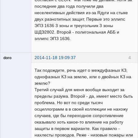
последние два года получили два
неселективных действия из-за Rдуги на стыке
двух разнотипных защит. Первые это эллипс
ЭПЗ 1636 3 зоны и треугольник 3 зоны
ШДЭ2802. Второй - полигональная АББ и
эллипс ЭПЗ 1636.
2014-11-18 19:09:37
4
doro
свободный
художник
Так подождите, речь идет о междуфазных КЗ,
Неактивен
однофазных КЗ на землю, или о двойных КЗ на
землю?
Третий случай для меня вообще выходит за
пределы разума. Второй - да, имеет место быть
проблема. Но вот по среди тысяч
осциллограмм в в своей коллекции не нахожу
случаев, где бы переходное сопротивление
оказывало хоть какое-то влияние на работу
защиты в первом варианте. Как правило -
нахлесты проводов. Реже - низовые пожары или